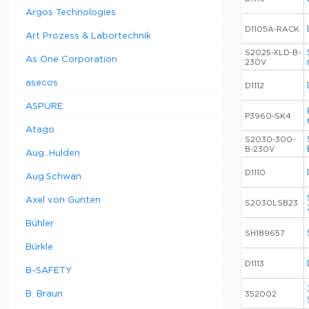
Argos Technologies
D1105A-RACK
Art Prozess & Labortechnik
S2025-XLD-B-
As One Corporation
230V
asecos
D1112
ASPURE
P3960-SK4
Atago
S2030-300-
B-230V
Aug. Hulden
D1110
Aug.Schwan
Axel von Gunten
S2030LSB23
Bühler
SH189657
Bürkle
D1113
B-SAFETY
B. Braun
352002