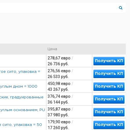
Цена
278,67
евро
/
Получить КП
26 736
руб.
276,56
евро
/
ое сито, упаковка =
Получить КП
26 533
руб.
450,98
евро
/
Получить КП
руглым дном = 1000
43 267
руб.
376,74
евро
/
еские, градуированные
Получить КП
36 144
руб.
395,87
евро
/
круглым основанием, PU
Получить КП
37 980
руб.
179,90
евро
/
Получить КП
 сито, упаковка = 50
17 260
руб.