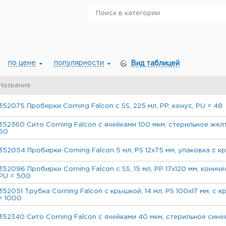
по цене
популярности
Вид таблицей
Название
352075 Пробирки Corning Falcon с SS, 225 мл, PP, конус, PU = 48
352360 Сито Corning Falcon с ячейками 100 мкм, стерильное желт
50
352054 Пробирки Corning Falcon 5 мл, PS 12x75 мм, упаковка с к
352096 Пробирки Corning Falcon с SS, 15 мл, PP 17x120 мм, конич
PU = 500
352051 Трубка Corning Falcon с крышкой, 14 мл, PS 100x17 мм, с 
= 1000
352340 Сито Corning Falcon с ячейками 40 мкм, стерильное синее