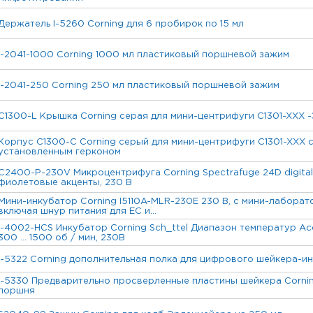
Держатель I-5260 Corning для 6 пробирок по 15 мл
I-2041-1000 Corning 1000 мл пластиковый поршневой зажим
I-2041-250 Corning 250 мл пластиковый поршневой зажим
C1300-L Крышка Corning серая для мини-центрифуги C1301-XXX -
Корпус C1300-C Corning серый для мини-центрифуги C1301-XXX с
установленным герконом
C2400-P-230V Микроцентрифуга Corning Spectrafuge 24D digital 
фиолетовые акценты, 230 В
Мини-инкубатор Corning I5110A-MLR-230E 230 В, с мини-лабора
включая шнур питания для ЕС и...
I-4002-HCS Инкубатор Corning Sch_ttel Диапазон температур Acc
300 ... 1500 об / мин, 230В
I-5322 Corning дополнительная полка для цифрового шейкера-ин
I-5330 Предварительно просверленные пластины шейкера Corni
поршня