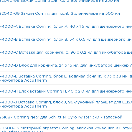
S2040-99 Зажим Corning для колб Эрленмейера на 250 мл
S2040-09 Зажим Corning для колб Эрленмейера на 500 мл
I-4000-A Вставка Corning, блок A, 40 х 1,5 мл для шейкерного 
I-4000-B Вставка Corning, блок B, 54 х 0,5 мл для шейкерного 
I-4000-C Вставка для корнинга, C, 96 х 0,2 мл для инкубатора 
I-4000-D Блок для корнинга, 24 x 15 мл, для инкубатора шейкер
I-4000-E Вставка Corning, блок E, водяная баня 115 x 73 x 38 мм,
инкубатора AccuTherm
I-4000-H Блок вставки Corning H, 40 x 2,0 мл для шейкерного и
I-4000-J Вставка Corning, блок J, 96-луночный планшет для ELIS
инкубатора AccuTherm
231687 Corning gear для Sch_ttler GyroTwister 3-D - запасной
S0500-E2 Моторный агрегат Corning, включая кривошип и шатун 