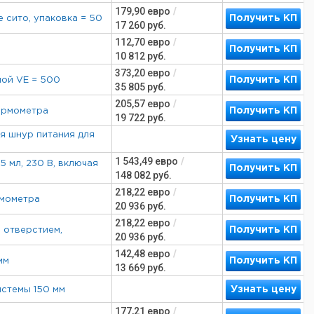
179,90
евро
/
Получить КП
е сито, упаковка = 50
17 260
руб.
112,70
евро
/
Получить КП
10 812
руб.
373,20
евро
/
Получить КП
амой VE = 500
35 805
руб.
205,57
евро
/
Получить КП
термометра
19 722
руб.
ая шнур питания для
Узнать цену
1 543,49
евро
/
 мл, 230 В, включая
Получить КП
148 082
руб.
218,22
евро
/
Получить КП
рмометра
20 936
руб.
218,22
евро
/
Получить КП
м отверстием,
20 936
руб.
142,48
евро
/
Получить КП
мм
13 669
руб.
Узнать цену
системы 150 мм
177,21
евро
/