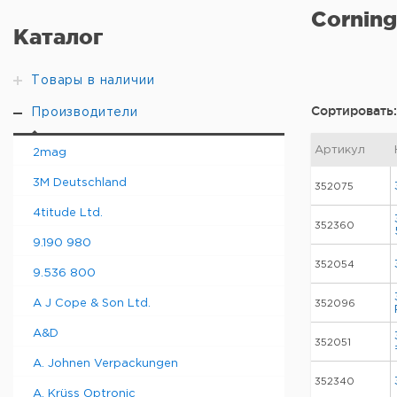
Corning
Каталог
Товары в наличии
Сортировать:
Производители
Артикул
2mag
3M Deutschland
352075
4titude Ltd.
352360
9.190 980
352054
9.536 800
A J Cope & Son Ltd.
352096
A&D
352051
A. Johnen Verpackungen
352340
A. Krüss Optronic