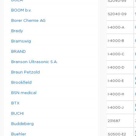
BOLA
S2040-99
BOOM b.v.
S2040-09
Borer Chemie AG
I-4000-A
Brady
I-4000-B
Bramswig
BRAND
I-4000-C
Branson Ultrasonic S.A.
I-4000-D
Braun Petzold
I-4000-E
Brookfield
BSN medical
I-4000-H
BTX
I-4000-J
BUCHI
231687
Buddeberg
Buehler
S0500-E2