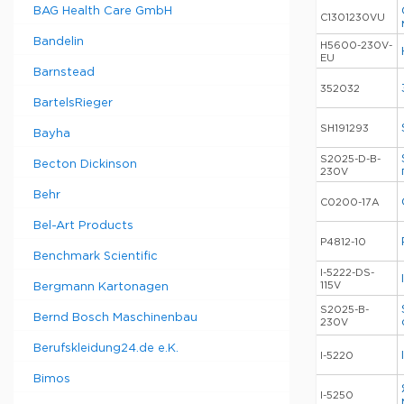
BAG Health Care GmbH
C1301230VU
Bandelin
H5600-230V-
EU
Barnstead
352032
BartelsRieger
SH191293
Bayha
S2025-D-B-
Becton Dickinson
230V
Behr
C0200-17A
Bel-Art Products
P4812-10
Benchmark Scientific
I-5222-DS-
115V
Bergmann Kartonagen
S2025-B-
Bernd Bosch Maschinenbau
230V
Berufskleidung24.de e.K.
I-5220
Bimos
I-5250