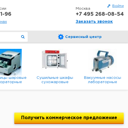
Войти
сии
Москва
1-96
+7 495 268-08-54
Заказать звонок
онах
Сервисный центр
ницы шаровые
Сушильные шкафы
Вакуумные насосы
бораторные
сухожаровые
лабораторные
анетарные
лабораторные
диафрагменные
мембранные
Получить
коммерческое
предложение