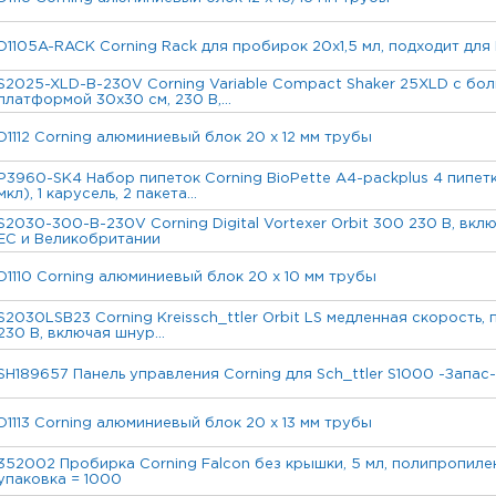
D1105A-RACK Corning Rack для пробирок 20x1,5 мл, подходит для 
S2025-XLD-B-230V Corning Variable Compact Shaker 25XLD с бо
платформой 30x30 см, 230 В,...
D1112 Corning алюминиевый блок 20 х 12 мм трубы
P3960-SK4 Набор пипеток Corning BioPette A4-packplus 4 пипет
мкл), 1 карусель, 2 пакета...
S2030-300-B-230V Corning Digital Vortexer Orbit 300 230 В, вкл
ЕС и Великобритании
D1110 Corning алюминиевый блок 20 х 10 мм трубы
S2030LSB23 Corning Kreissch_ttler Orbit LS медленная скорость,
230 В, включая шнур...
SH189657 Панель управления Corning для Sch_ttler S1000 -Запас-
D1113 Corning алюминиевый блок 20 х 13 мм трубы
352002 Пробирка Corning Falcon без крышки, 5 мл, полипропиле
упаковка = 1000