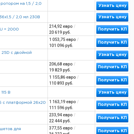
ротором на 1,5 / 2,0
Узнать цену
Узнать цену
x1,5 / 2,0 мл 230В
214,92
евро
/
Получить КП
PU = 2000
20 619
руб.
1 053,75
евро
/
Получить КП
101 096
руб.
 25D с двойной
Узнать цену
206,68
евро
/
Получить КП
19 829
руб.
1 155,86
евро
/
Получить КП
110 893
руб.
Узнать цену
115 В
1 163,19
евро
/
5 с платформой 26x20
Получить КП
111 596
руб.
233,94
евро
/
Получить КП
22 444
руб.
377,55
евро
/
ншетов для
Получить КП