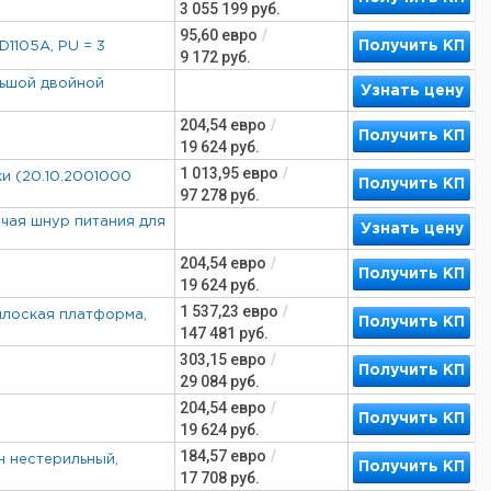
3 055 199
руб.
95,60
евро
/
Получить КП
D1105A, PU = 3
9 172
руб.
льшой двойной
Узнать цену
204,54
евро
/
Получить КП
19 624
руб.
1 013,95
евро
/
ки (20.10.2001000
Получить КП
97 278
руб.
ючая шнур питания для
Узнать цену
204,54
евро
/
Получить КП
19 624
руб.
1 537,23
евро
/
 плоская платформа,
Получить КП
147 481
руб.
303,15
евро
/
Получить КП
29 084
руб.
204,54
евро
/
Получить КП
19 624
руб.
184,57
евро
/
н нестерильный,
Получить КП
17 708
руб.