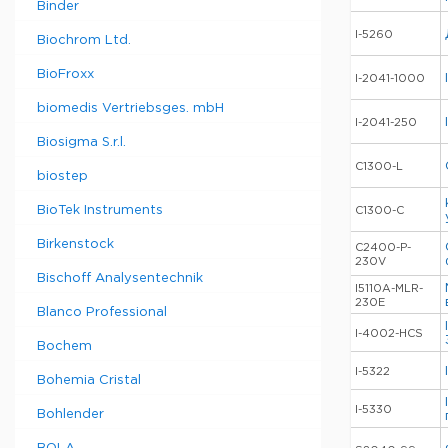
Binder
I-5260
Biochrom Ltd.
BioFroxx
I-2041-1000
biomedis Vertriebsges. mbH
I-2041-250
Biosigma S.r.l.
C1300-L
biostep
BioTek Instruments
C1300-C
Birkenstock
C2400-P-
230V
Bischoff Analysentechnik
I5110A-MLR-
230E
Blanco Professional
I-4002-HCS
Bochem
I-5322
Bohemia Cristal
I-5330
Bohlender