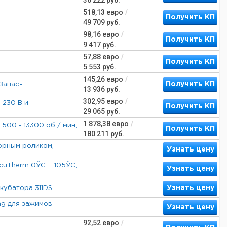
36 222
руб.
518,13
евро
/
Получить КП
49 709
руб.
98,16
евро
/
Получить КП
9 417
руб.
57,88
евро
/
Получить КП
5 553
руб.
145,26
евро
/
Получить КП
Запас-
13 936
руб.
302,95
евро
/
 230 В и
Получить КП
29 065
руб.
1 878,38
евро
/
500 - 13300 об / мин,
Получить КП
180 211
руб.
торным роликом,
Узнать цену
uTherm 0ЎC ... 105ЎC,
Узнать цену
Узнать цену
кубатора 311DS
ng для зажимов
Узнать цену
92,52
евро
/