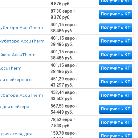
Получить КП
8 876
руб.
87,30
евро
/
Получить КП
8 376
руб.
401,15
евро
/
Получить КП
инкубатора AccuTherm
38 486
руб.
401,15
евро
/
Получить КП
инкубатора AccuTherm
38 486
руб.
401,15
евро
/
Получить КП
шейкер AccuTherm
38 486
руб.
401,15
евро
/
Получить КП
 AccuTherm
38 486
руб.
451,29
евро
/
 для шейкерного
Получить КП
43 297
руб.
453,44
евро
/
Получить КП
нкубатора AccuTherm
43 503
руб.
567,53
евро
/
A для шейкера-
Получить КП
54 449
руб.
78,62
евро
/
Получить КП
7 543
руб.
159,78
евро
/
двигателя, для
Получить КП