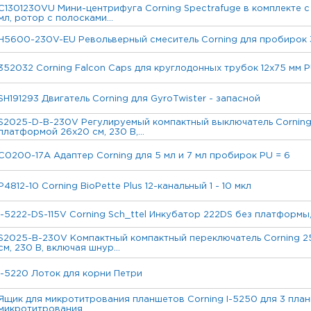
C1301230VU Мини-центрифуга Corning Spectrafuge в комплекте с 
мл, ротор с полосками...
H5600-230V-EU Револьверный смеситель Corning для пробирок 36
352032 Corning Falcon Caps для круглодонных трубок 12x75 мм 
SH191293 Двигатель Corning для GyroTwister - запасной
S2025-D-B-230V Регулируемый компактный выключатель Corning
платформой 26x20 см, 230 В,...
C0200-17A Адаптер Corning для 5 мл и 7 мл пробирок PU = 6
P4812-10 Corning BioPette Plus 12-канальный 1 - 10 мкл
I-5222-DS-115V Corning Sch_ttel Инкубатор 222DS без платформы, 
S2025-B-230V Компактный компактный переключатель Corning 2
см, 230 В, включая шнур...
I-5220 Лоток для корни Петри
Ящик для микротитрования планшетов Corning I-5250 для 3 пла
микротитрования