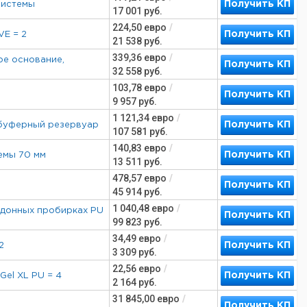
Получить КП
 системы
17 001
руб.
224,50
евро
/
Получить КП
VE = 2
21 538
руб.
339,36
евро
/
ое основание,
Получить КП
32 558
руб.
103,78
евро
/
Получить КП
9 957
руб.
1 121,34
евро
/
Получить КП
 буферный резервуар
107 581
руб.
140,83
евро
/
Получить КП
темы 70 мм
13 511
руб.
478,57
евро
/
Получить КП
45 914
руб.
1 040,48
евро
/
лодонных пробирках PU
Получить КП
99 823
руб.
34,49
евро
/
Получить КП
2
3 309
руб.
22,56
евро
/
Получить КП
Gel XL PU = 4
2 164
руб.
31 845,00
евро
/
Получить КП