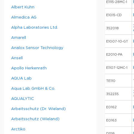
E1115-28MC-1
Albert Kuhn
E1015-CD
Almedica AG
Alpha Laboratories Ltd.
352018
Amarell
E1007-10-GT
Analox Sensor Technology
E2010-PA
Ansell
E1107-12MC-1
Apollo Herkenrath
AQUA Lab
TE110
Aqua Lab GmbH & Co.
352235
AQUALYTIC
E0162
Arbeitsschutz (Dr. Wieland)
Arbeitsschutz (Wieland)
E0163
Arctiko
D1116