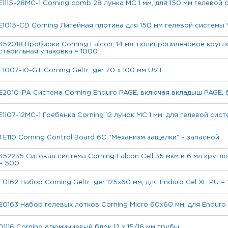
E1115-28MC-1 Corning comb 28 лунка MC 1 мм, для 150 мм гелевой
E1015-CD Corning Литейная плотина для 150 мм гелевой системы 
352018 Пробирки Corning Falcon, 14 мл, полипропиленовое кругл
стерильная упаковка = 1000
E1007-10-GT Corning Geltr_ger 70 х 100 мм UVT
E2010-PA Система Corning Enduro PAGE, включая вкладыш PAGE,
E1107-12MC-1 Гребенка Corning 12 лунок MC 1 мм, для гелевой сис
TE110 Corning Control Board 6C "Механизм защелки" - запасной
352235 Ситовая система Corning Falcon Cell 35 мкм в 6 мл круг
= 500
E0162 Набор Corning Geltr_ger 125x60 мм, для Enduro Gel XL PU = 
E0163 Набор гелевых лотков Corning Micro 60x60 мм, для Enduro 
D1116 Corning алюминиевый блок 12 х 15/16 мм трубы