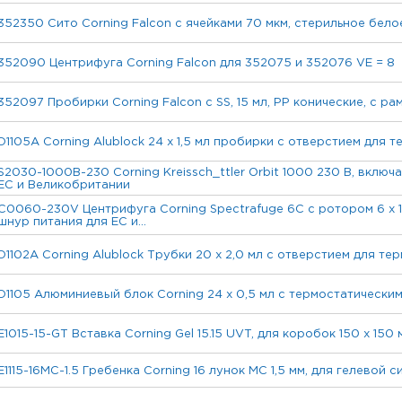
352350 Сито Corning Falcon с ячейками 70 мкм, стерильное бело
352090 Центрифуга Corning Falcon для 352075 и 352076 VE = 8
352097 Пробирки Corning Falcon с SS, 15 мл, PP конические, с р
D1105A Corning Alublock 24 х 1,5 мл пробирки с отверстием для 
S2030-1000B-230 Corning Kreissch_ttler Orbit 1000 230 В, включ
ЕС и Великобритании
C0060-230V Центрифуга Corning Spectrafuge 6C с ротором 6 x 15
шнур питания для ЕС и...
D1102A Corning Alublock Трубки 20 x 2,0 мл с отверстием для те
D1105 Алюминиевый блок Corning 24 х 0,5 мл с термостатически
E1015-15-GT Вставка Corning Gel 15.15 UVT, для коробок 150 x 150 
E1115-16MC-1.5 Гребенка Corning 16 лунок MC 1,5 мм, для гелевой 