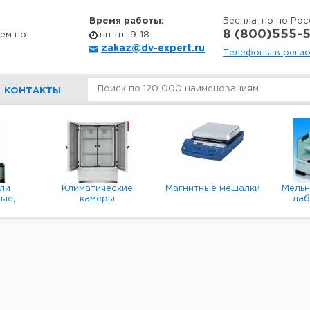
Время работы:
Бесплатно по Рос
8 (800)555-5
ем по
пн-пт: 9-18
zakaz@dv-expert.ru
Телефоны в реги
КОНТАКТЫ
ли
Климатические
Магнитные мешалки
Мель
ые,
камеры
ла
е,
пл
ые