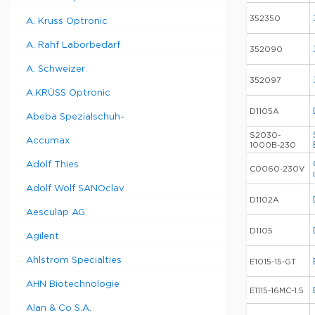
352350
A. Kruss Optronic
A. Rahf Laborbedarf
352090
A. Schweizer
352097
A.KRÜSS Optronic
D1105A
Abeba Spezialschuh-
S2030-
Accumax
1000B-230
Adolf Thies
C0060-230V
Adolf Wolf SANOclav
D1102A
Aesculap AG
D1105
Agilent
Ahlstrom Specialties
E1015-15-GT
AHN Biotechnologie
E1115-16MC-1.5
Alan & Co S.A.