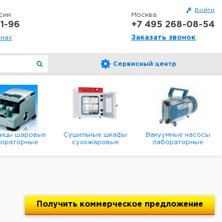
Войти
сии
Москва
1-96
+7 495 268-08-54
Заказать звонок
онах
Сервисный центр
ницы шаровые
Сушильные шкафы
Вакуумные насосы
бораторные
сухожаровые
лабораторные
анетарные
лабораторные
диафрагменные
мембранные
Получить
коммерческое
предложение