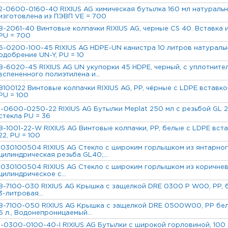
2-0600-0160-40 RIXIUS AG химическая бутылка 160 мл натуральна
изготовлена из ПЭВП VE = 700
8-2061-40 Винтовые колпачки RIXIUS AG, черные CS 40. Вставка 
PU = 700
6-0200-100-45 RIXIUS AG HDPE-UN канистра 10 литров натуральна
одобрение UN-Y, PU = 10
8-6020-45 RIXIUS AG UN укупорки 45 HDPE, черный, с уплотните
вспененного полиэтилена и...
8100122 Винтовые колпачки RIXIUS AG, PP, чёрные с LDPE вставкой
PU = 100
1-0600-0250-22 RIXIUS AG Бутылки Meplat 250 мл с резьбой GL 2
стекла PU = 36
8-1001-22-W RIXIUS AG Винтовые колпачки, PP, белые с LDPE вста
22, PU = 100
1030100504 RIXIUS AG Стекло с широким горлышком из янтарног
цилиндрическая резьба GL40;...
1030100504 RIXIUS AG Стекло с широким горлышком из коричнев
цилиндрическое с...
8-7100-030 RIXIUS AG Крышка с защелкой DRE 0300 P W00, PP, б
3-литровая...
8-7100-050 RIXIUS AG Крышка с защелкой DRE 0500W00, PP бела
6 л., Водонепроницаемый...
1-0300-0100-40-I RIXIUS AG Бутылки с широкой горловиной, 100 