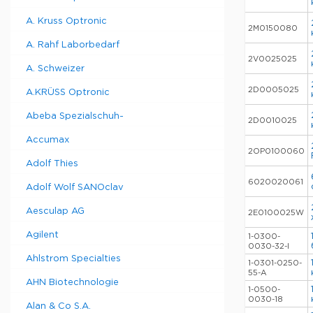
A. Kruss Optronic
2M0150080
A. Rahf Laborbedarf
2V0025025
A. Schweizer
2D0005025
A.KRÜSS Optronic
Abeba Spezialschuh-
2D0010025
Accumax
2OP0100060
Adolf Thies
6020020061
Adolf Wolf SANOclav
Aesculap AG
2E0100025W
Agilent
1-0300-
0030-32-I
Ahlstrom Specialties
1-0301-0250-
55-A
AHN Biotechnologie
1-0500-
0030-18
Alan & Co S.A.