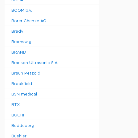
BOLA
BOOM b.v.
Borer Chemie AG
Brady
Bramswig
BRAND
Branson Ultrasonic S.A.
Braun Petzold
Brookfield
BSN medical
BTX
BUCHI
Buddeberg
Buehler