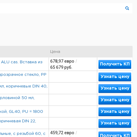
Цена
678,97
евро
/
 ALU cas. Вставка из
Получить КП
65 679
руб.
прозрачное стекло, PP
Узнать цену
л, коричневые DIN 40,
Узнать цену
рловиной 50 мл,
Узнать цену
Узнать цену
кой, GL40, PU = 1800
оричневая DIN 22,
Узнать цену
459,72
евро
/
ьные, с резьбой 60, с
Получить КП