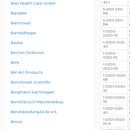
40-I
BAG Health Care GmbH
5-2103-030-
Bandelin
MA
5-2103-060-
Barnstead
MA
1-0300-
BartelsRieger
0050-32
1-0300-0125-
Bayha
40
Becton Dickinson
1-0300-
0250-55
Behr
1-0300-
0500-55
Bel-Art Products
1-0300-1000-
68
Benchmark Scientific
1-0301-0030-
32
Bergmann Kartonagen
1-0301-0050-
32
Bernd Bosch Maschinenbau
1-0301-0125-
Berufskleidung24.de e.K.
40
1-0301-0500-
Bimos
55-A