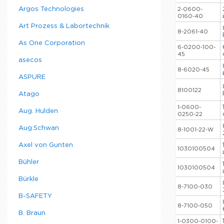
Argos Technologies
2-0600-
0160-40
Art Prozess & Labortechnik
8-2061-40
As One Corporation
6-0200-100-
45
asecos
8-6020-45
ASPURE
8100122
Atago
1-0600-
Aug. Hulden
0250-22
Aug.Schwan
8-1001-22-W
Axel von Gunten
1030100504
Bühler
1030100504
Bürkle
8-7100-030
B-SAFETY
8-7100-050
B. Braun
1-0300-0100-