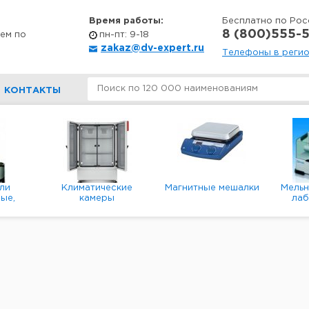
Время работы:
Бесплатно по Рос
8 (800)555-5
ем по
пн-пт: 9-18
zakaz@dv-expert.ru
Телефоны в реги
КОНТАКТЫ
ли
Климатические
Магнитные мешалки
Мель
ые,
камеры
ла
е,
пл
ые