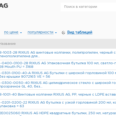
 AG
по цене
популярности
Вид таблицей
Название
8-1003-28 RIXIUS AG винтовые колпачки, полипропилен, черный с
пенополиэтилена для...
1-0400-0100-28 RIXIUS AG Упаковочная бутылка 100 мл, светло-
28 Mouth PU = 3168
1-0301-0100-40-A RIXIUS AG Бутылки с широкой горловиной 100 м
без крышки 9072165 VE = 56
1-0300-0050-40 RIXIUS AG цилиндрическое стекло с широкой го
прозрачное GL 40, без...
8-1001-40 Винтовые колпачки RIXIUS AG, PP, черные с LDPE встав
1-0201-0200-22 RIXIUS AG бутылка с узкой горловиной 200 мл, к
упаковка = 63
2E0025060 RIXIUS AG HDPE квадратные бутылки, 250 мл, натурал