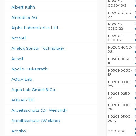
1-0500-
0050-18-S
Albert Kuhn
1-0200-0100-
22
Almedica AG
1-0200-
Alpha Laboratories Ltd.
0250-22
1-0200-
Amarell
0500-25
1-0200-1000-
Analox Sensor Technology
28
Ansell
1-0501-0030-
18
Apollo Herkenrath
1-0501-0050-
18
AQUA Lab
1-0201-0100-
22-I
Aqua Lab GmbH & Co.
1-0201-0250-
22
AQUALYTIC
1-0201-1000-
28
Arbeitsschutz (Dr. Wieland)
1-0201-0500-
Arbeitsschutz (Wieland)
25-G
Arctiko
87100100