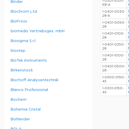
1-0301-1000-
Binder
68-A
Biochrom Ltd.
1-0401-0030-
28-A
BioFroxx
1-0401-0050-
28
biomedis Vertriebsges. mbH
1-0401-0100-
28
Biosigma S.r.l.
1-0401-0250-
28
biostep
1-0401-1000-
28
BioTek Instruments
1-0401-0500-
Birkenstock
28
1-0300-0150-
Bischoff Analysentechnik
45
1-0301-0150-
Blanco Professional
45
Bochem
Bohemia Cristal
Bohlender