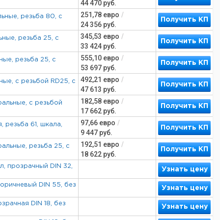
44 470
руб.
251,78
евро
/
ные, резьба 80, с
Получить КП
24 356
руб.
345,53
евро
/
ые, резьба 25, с
Получить КП
33 424
руб.
555,10
евро
/
ые, резьба 25, с
Получить КП
53 697
руб.
492,21
евро
/
ые, с резьбой RD25, с
Получить КП
47 613
руб.
182,58
евро
/
альные, с резьбой
Получить КП
17 662
руб.
97,66
евро
/
 резьба 61, шкала,
Получить КП
9 447
руб.
192,51
евро
/
альные, резьба 25, с
Получить КП
18 622
руб.
л, прозрачный DIN 32,
Узнать цену
оричневый DIN 55, без
Узнать цену
зрачная DIN 18, без
Узнать цену