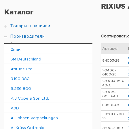
RIXIUS
Каталог
Товары в наличии
Сортировать:
Производители
Артикул
2mag
3M Deutschland
8-1003-28
4titude Ltd.
1-0400-
0100-28
9.190 980
1-0301-0100-
40-A
9.536 800
1-0300-
0050-40
A J Cope & Son Ltd.
8-1001-40
A&D
1-0201-0200-
A. Johnen Verpackungen
22
A. Krüss Optronic
2E0025060