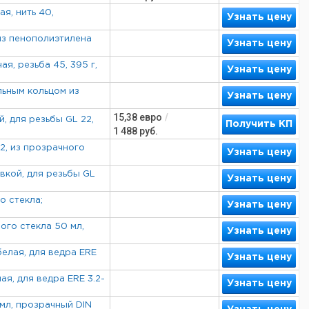
я, нить 40,
Узнать цену
из пенополиэтилена
Узнать цену
я, резьба 45, 395 г,
Узнать цену
льным кольцом из
Узнать цену
15,38
евро
/
, для резьбы GL 22,
Получить КП
1 488
руб.
2, из прозрачного
Узнать цену
вкой, для резьбы GL
Узнать цену
о стекла;
Узнать цену
ого стекла 50 мл,
Узнать цену
елая, для ведра ERE
Узнать цену
я, для ведра ERE 3.2-
Узнать цену
мл, прозрачный DIN