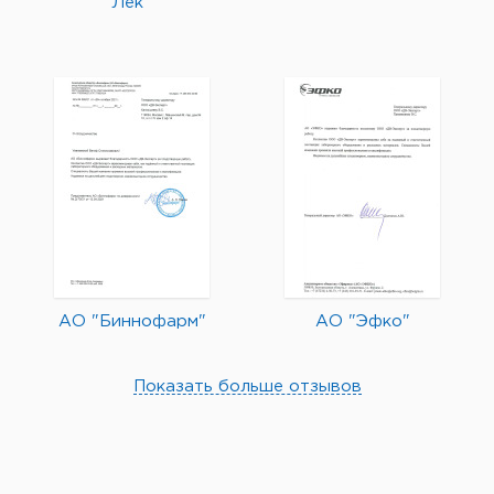
Лек"
АО "Биннофарм"
АО "Эфко"
Показать больше отзывов