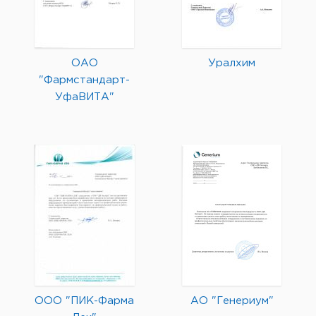
ОАО
Уралхим
"Фармстандарт-
УфаВИТА"
ООО "ПИК-Фарма
АО "Генериум"