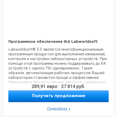
Программное обеспечение IKA Labworldsoft
Labworldsoft® 5.0 является многофункциональным
программным продуктом для выполнения измерений,
контроля и настройки лабораторных устройств.
При
помощи этой программы можно поддерживать до 64
устройств с одного ПК одновременно. Таким
образом, автоматизация рабочих процессов Вашей
лаборатории становится проще и эффективнее.
Измерения и процессы можно запускать независимо
289,91
евро
27 814
руб.
/
друг от друга.
Программа поддерживает не только
лабораторное оборудование IKA®, но и устройства
Получить предложение
сторонних производителей. Сокращая, тем самым,
длительность обработки результатов и увеличивая
производительность. Связь между ПК и
Подробнее
лабораторным устройством осуществляется через
последовательный интерфейс RS 232 (COM1 или