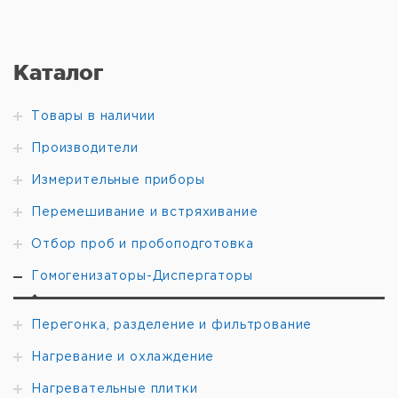
COM2).
ПО Labworldsoft® дает возможность
быстрой регистрации множества физических
параметров, например, крутящий момент, скорость,
pH и пр. Эти параметры могут быть представлены в
Каталог
виде диаграмм, что упрощает анализ и
документирование.
Свойства обновленной версии:
-
Многоязычность (до 10 языков);
- Поддержка
Товары в наличии
большего количества устройств;
- Встроенная
система управления лицензиями;
- Обновление
Производители
программного обеспечения оборудования в режиме
онлайн;
- Поддержка XML для импорта / экспорта
Измерительные приборы
файлов устаревшей конфигурации;
- Поддержка
Windows 7 и онлайн помощь;
- Устранены недочеты
Перемешивание и встряхивание
кода и увеличена производительность.
Аппаратные и
программные требования:
Windows
Отбор проб и пробоподготовка
98/2000/NT/XP/7 минимальный объем оперативной
памяти 16 MB. Минимальный объем свободного
Гомогенизаторы-Диспергаторы
пространства: на жестком диске 20 MB, мышь, VGA-
совместимый монитор, наличие настраиваемых COM-
портов.
Локальная сеть и управление:
Возможность
Перегонка, разделение и фильтрование
одновременного управления до 64 устройств с
одного ПК. Можно автоматизировать все
Нагревание и охлаждение
исследовательские и рабочие процессы
лаборатории от подготовки пробы до синтеза.
Нагревательные плитки
Контроль:
Последовательность изменения