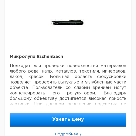
Микролупа Eschenbach
Подходит для проверки поверхностей материалов
любого рода, напр. металлов, текстиля, минералов,
лаков, красок. Большая область фокусировки
позволяет
проверять выпуклые и углубленные части
объекта. Пользователи со слабым зрением могут
компенсировать его регулятором.
Благодаря
большому объективу достигается высокая яркость
картинки. При дневном освещении подсветка не
требуется.
- оптика: комбинация из улучшенной
стеклянной ахроматичной и дифракционно-
Узнать цену
ахроматичной пластиковой линзы
- просветленные
внешние поверхности линз
- фокусируемая оптика
-
точная измерительная шкала, деление 0,05 мм
Подробнее