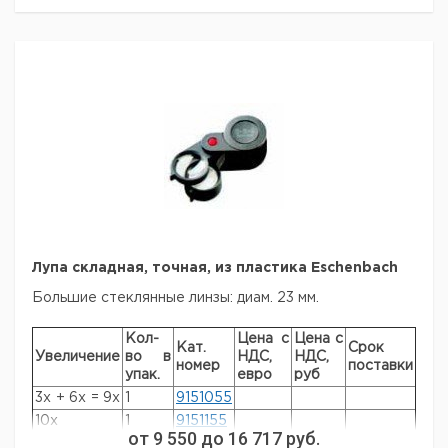
Лупа складная, точная, из пластика Eschenbach
Большие стеклянные линзы: диам. 23 мм.
Кол-
Цена с
Цена с
Кат.
Срок
Увеличение
во в
НДС,
НДС,
номер
поставки
упак.
евро
руб
3x + 6x = 9x
1
9151055
10x
1
9151155
от
9 550
до
16 717
руб.