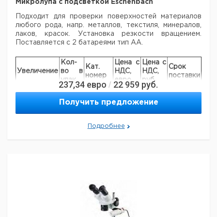
Микролупа с подсветкой Eschenbach
Подходит для проверки поверхностей материалов
любого рода, напр. металлов,
текстиля, минералов,
лаков, красок. Установка резкости вращением.
Поставляется с 2 батареями тип АА.
Кол-
Цена с
Цена с
Кат.
Срок
Увеличение
во в
НДС,
НДС,
номер
поставки
упак.
евро
руб
237,34
евро
22 959
руб.
/
30x
1
9151594
Получить предложение
Подробнее