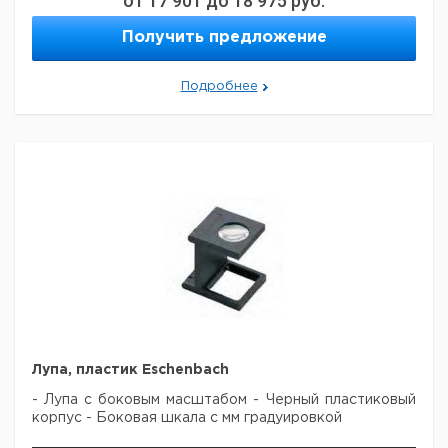
от
17 901
до
18 975
руб.
1.7x
1
9151214
Получить предложение
2.0x
1
9151215
2.5x
1
9151212
3.0x
1
9151216
Подробнее
Лупа, пластик Eschenbach
- Лупа с боковым масштабом
- Черный пластиковый
корпус
- Боковая шкала с мм градуировкой