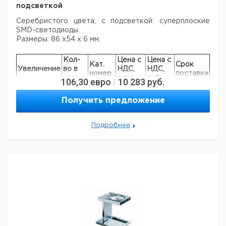
подсветкой
Серебристого цвета, с подсветкой: суперплоские
SMD-светодиоды.
Размеры: 86 х54 x 6 мм.
Кол-
Цена с
Цена с
Кат.
Срок
Увеличение
во в
НДС,
НДС,
номер
поставки
упак.
евро
руб
106,30
евро
10 283
руб.
/
3.0x
1
9151147
Получить предложение
Подробнее