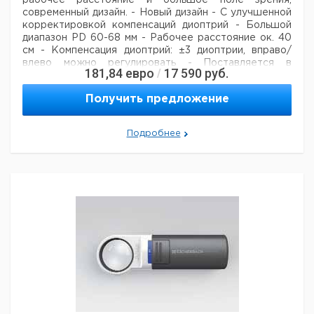
рабочее расстояние и большое поле зрения,
современный дизайн.
- Новый дизайн
- С улучшенной
корректировкой компенсаций диоптрий
- Большой
диапазон PD 60-68 мм
- Рабочее расстояние ок. 40
см
- Компенсация диоптрий: ±3 диоптрии, вправо/
влево можно регулировать
- Поставляется в
181,84
евро
17 590
руб.
/
футляре
Получить предложение
Рабочее
Кол-
Масса
Кат
Тип
Увеличение
расстояние
во в
г.
но
Подробнее
мм.
упак.
Увеличительные
очки
2х / ±3
400
49
1
915
Eschenbach
диоптрии
MaxDetail