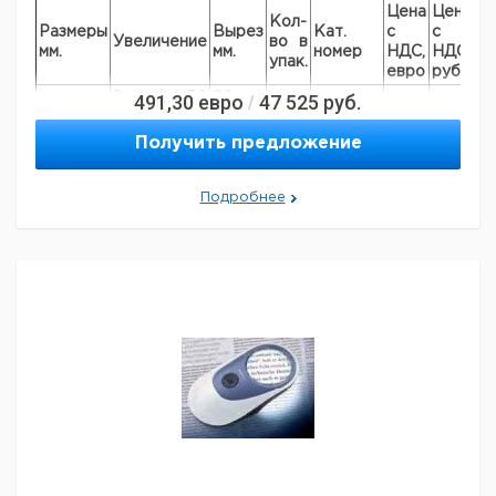
Цена
Цена
Кол-
Размеры
Вырез
Кат.
с
с
С
Увеличение
во в
мм.
мм.
номер
НДС,
НДС,
по
упак.
евро
руб
8х / 30
491,30
евро
20 х
47 525
руб.
/
диам. 18
1
6236477
диоптрии
20
Получить предложение
Подробнее