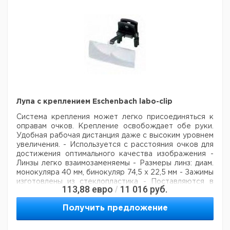
Цена
Це
Кол-
Размеры
Кат.
с
с
Описание
Увеличение
во в
мм.
номер
НДС,
НД
упак.
евро
ру
Лампа vario
1.9х / 3.55
диам. 132
1
9151597
LED
диоптрии
Заменяемая
2.5х / 6.0
диам. 132
1
9151598
линза
диоптрии
Защита
1
9151599
линзы
Лупа с креплением Eschenbach labo-clip
Система крепления может легко присоединяться к
оправам очков.
Крепление освобождает обе руки.
Удобная рабочая дистанция даже с высоким
уровнем
увеличения.
- Используется с расстояния очков для
достижения оптимального качества изображения
-
Линзы легко взаимозаменяемы
- Размеры линз: диам.
монокуляра 40 мм, бинокуляр 74,5 х 22,5 мм
- Зажимы
изготовлены из стеклопластика
- Поставляются в
113,88
евро
11 016
руб.
/
защитной коробке
Получить предложение
Рабочее
Кол-
Кат
Тип
Описание
Увеличение
расстояние
во в