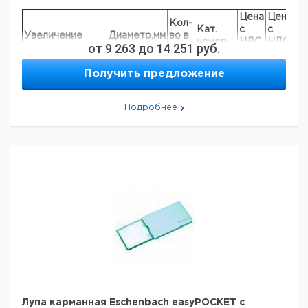
Цена
Цена
Кол-
Кат.
с
с
Ср
Увеличение
Диаметр,мм
во в
номер
НДС,
НДС,
по
от
9 263
до
14 251
руб.
упак.
евро
руб
10x,
Получить предложение
17
1
9151040
ахроматическое
20x,
17
1
9151050
Подробнее
ахроматическое
8x,
23
1
9151051
апланатическое
10x,
23
1
9151052
апланатическое
12x,
23
1
9151053
апланатическое
Лупа карманная Eschenbach easyPOCKET с