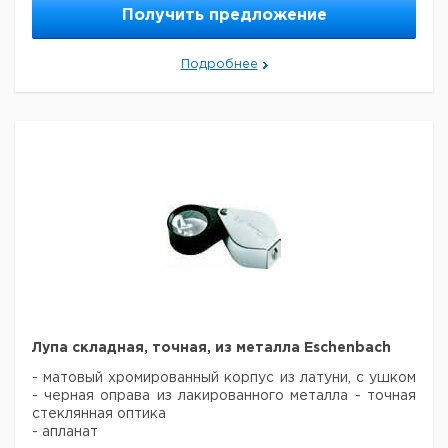
Получить предложение
2.5x
80
1
9151682
2.5x
80 x 40
1
9151688
Подробнее
Лупа складная, точная, из металла Eschenbach
- матовый хромированный корпус из латуни, с ушком
- черная оправа из лакированного металла
- точная
стеклянная оптика
- апланат