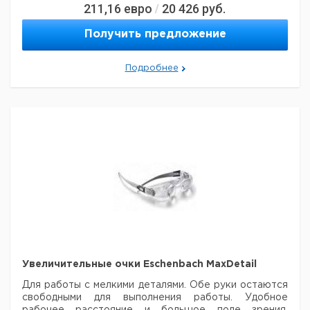
211,16
евро
20 426
руб.
/
Це
Рабочее
Кол-
Кат.
с
Тип
Описание
Получить предложение
Увеличение
расстоние
во в
номер
НД
мм.
упак.
ев
labo-
2х / 2,5
Подробнее
бинокуляр
250
1
9151178
med*
диоптрии
labo-
2,5х / 5,0
бинокуляр
180
1
9151179
med
диоптрии
Увеличительные очки Eschenbach MaxDetail
Для работы с мелкими деталями. Обе руки остаются
свободными для выполнения
работы. Удобное