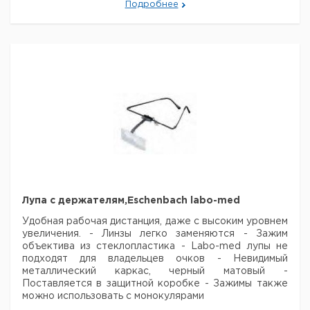
но
Подробнее
мм.
упак.
Лупа с
креплением
2х / 2.5
бинокуляр
250
1
915
Eschenbach
диоптрии
labo-clip*
Лупа с
креплением
2,5х / 5,0
бинокуляр
180
1
915
Eschenbach
диоптрии
labo-clip
Лупа с держателям,Eschenbach labo-med
Удобная рабочая дистанция, даже с высоким уровнем
увеличения.
- Линзы легко заменяются
- Зажим
объектива из стеклопластика
- Labo-med лупы не
подходят для владельцев очков
- Невидимый
металлический каркас, черный матовый
-
Поставляется в защитной коробке
- Зажимы также
можно использовать с монокулярами