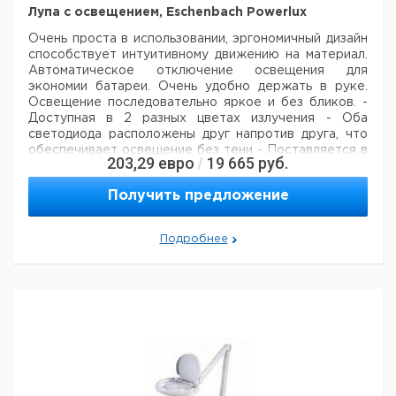
Лупа с освещением, Eschenbach Powerlux
Очень проста в использовании, эргономичный дизайн
способствует интуитивному
движению на материал.
Автоматическое отключение освещения для
экономии батареи. Очень удобно держать в руке.
Освещение последовательно яркое и без бликов.
-
Доступная в 2 разных цветах излучения
- Оба
светодиода расположены друг напротив друга, что
обеспечивает освещение без тени
- Поставляется в
203,29
евро
19 665
руб.
/
защитном футляре
Получить предложение
Цена
Ц
Цвет
Кол-
Размеры
Кат.
с
с
изл100учения
Увеличение
во в
мм.
номер
НДС,
Н
Подробнее
к.
упак.
евро
р
5х / 20.0
диам. 58
8000
1
9151186
диоптрии