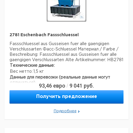
Прошу обратить внимание на то, что минимальный
заказ в нашей компании составляет 300 евро с ндс.
2781 Eschenbach Fassschluessel
Fassschluessel aus Gusseisen fuer alle gaengigen
Verschlussarten
Фасс-Schluessel
Материал / Farbe /
Beschreibung: Fassschluessel aus Gusseisen fuer alle
gaengigen Verschlussarten
Alte Artikelnummer: HB2781
Технические данные:
Вес нетто:
1,5 кг
Данные для перевозки (реальные данные могут
отличаться)
93,46
евро
9 041
руб.
/
Страна происхождения:
Тайвань
Получить предложение
Подробнее