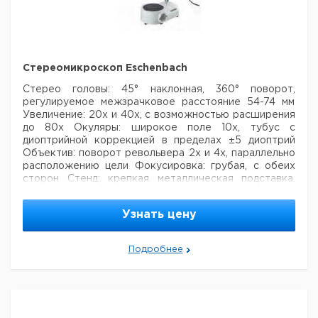
Стереомикроскоп Eschenbach
Стерео головы: 45° наклонная, 360° поворот,
регулируемое
межзрачковое расстояние 54-74 мм
Увеличение: 20х и 40х, с возможностью расширения
до 80х
Окуляры: широкое поле 10х, тубус с
диоптрийной коррекцией в пределах ±5 диоптрий
Объектив: поворот револьвера 2х и 4х, параллельно
расположению цели
Фокусировка: грубая, с обеих
сторон
Стенд: крепкая металлическая подставка,
длина колонки 180 мм, с черного и белого пластика
для отраженного
света, диам. 95 мм
Свет: падающий
Узнать цену
свет лампы 12В, 5Вт
Цена
Цена
Подробнее
Кол-
Кат.
с
с
Срок
Описание
во в
номер
НДС,
НДС,
поставки
упак.
евро
руб
Стереомикроскоп
1
9151532