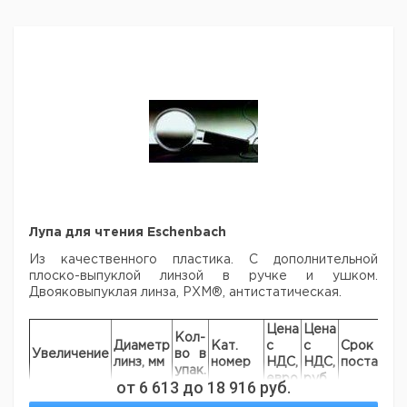
Лупа для чтения Eschenbach
Из качественного пластика. С дополнительной
плоско-выпуклой линзой в ручке и ушком.
Двояковыпуклая линза, PXM®, антистатическая.
Цена
Цена
Кол-
Диаметр
Кат.
с
с
Срок
Увеличение
во в
линз, мм
номер
НДС,
НДС,
поставки
упак.
евро
руб
от
6 613
до
18 916
руб.
3x
65
1
9151680