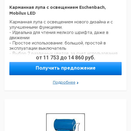
Карманная лупа с освещением Eschenbach,
Mobilux LED
Карманная лупа с освещением нового дизайна и с
улучшенными функциями.
- Идеальна для чтения мелкого шрифта, даже в
движении
- Простое использование: большой, простой в
эксплуатации выключатель
- Выбор 2 различных цветов, за счет использования
от
11 753
до
14 860
руб.
фильтров
- Легко заменяемые батареи
Получить предложение
- С удобной петелькой на конце ручки для ремешка
- Вкл. чехол с ремешком для крепления на поясе
Подробнее
Цена
Цена
Кол-
Размеры
Кат.
с
с
Срок
Увеличение
во в
мм
номер
НДС,
НДС,
поставк
упак.
евро
руб
6x/28,0 dpt
Ø 58
1
7970900
7x/28,0 dpt
Ø 35
1
9151181
10x/38,0
Ø 35
1
9151182
dpt