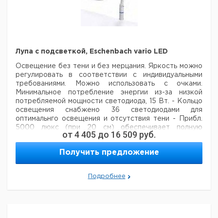
Лупа с подсветкой, Eschenbach vario LED
Освещение без тени и без мерцания. Яркость можно
регулировать в соответствии с
индивидуальными
требованиями. Можно использовать с очками.
Минимальное потребление энергии из-за низкой
потребляемой мощности светодиода, 15 Вт.
- Кольцо
освещения снабжено 36 светодиодами для
оптимальнго освещения и отсутствия тени
- Прибл.
5000 люкс (при 20 см) обеспечивает полную
от
4 405
до
16 509
руб.
мощность освещения
- Асферическая PXM®-линза с
cera-tec® покрытием против искажения
Получить предложение
изображения
- Линза с навесной и съемной крышкой
- Лупа имеет 6 шарниров для обеспечения
оптимального позиционирования
- Угол поворота
Подробнее
180°
- Можно управлять одной рукой
- Длина кабеля
3м
Устройство защиты линзы:
- Прозрачный защитник
объектива для установки под ним во время работы в
пыльных условиях
- Может быть заменен