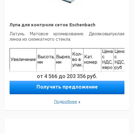
Лупа для контроля сеток Eschenbach
Латунь. Матовое хромирование. Двояковыпуклая
линза из силикатного стекла.
Цена
Цена
Кол-
Высота,
Вырез,
Кат.
с
с
Ср
Увеличение
во в
мм
мм
номер
НДС,
НДС,
пос
упак.
евро
руб
12x
от
23
4 566
до
10 х 10
203 356
1
9151423
руб.
10x
27
15 х 15
1
9151427
Получить предложение
20 х
8x
33
1
9151433
20
25 х
Подробнее
6x
42
1
9151442
25
30 х
5x
53
1
9151453
30