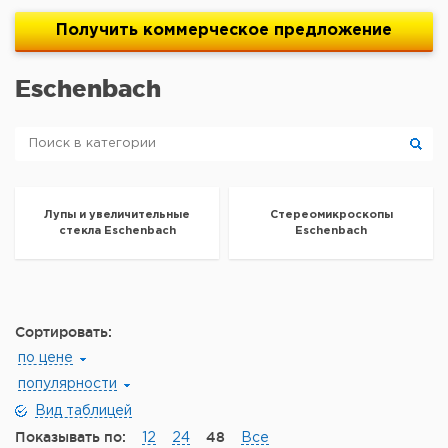
Получить
коммерческое
предложение
Eschenbach
Лупы и увеличительные
Стереомикроскопы
стекла Eschenbach
Eschenbach
Сортировать:
по цене
популярности
Вид таблицей
Показывать по:
48
12
24
Все