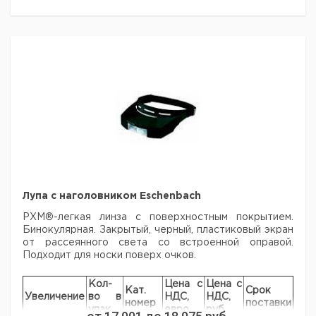
Кол-
Цена с
Цена с
Кат.
Срок
увеличение
во в
НДС,
НДС,
номер
поставки
упак.
евро
руб
40х
1
9151592
Лупа с наголовником Eschenbach
PXM®-легкая линза с поверхностным покрытием.
Бинокулярная. Закрытый, черный, пластиковый экран
от рассеянного света со встроенной оправой.
Подходит для носки поверх очков.
Кол-
Цена с
Цена с
Кат.
Срок
Увеличение
во в
НДС,
НДС,
номер
поставки
упак.
евро
руб