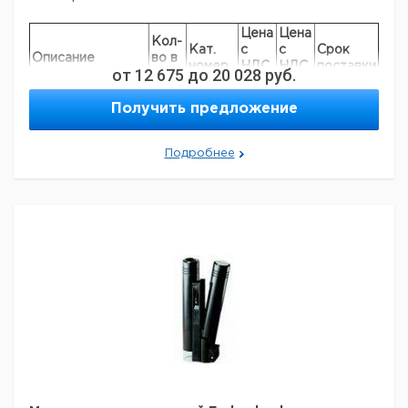
Цена
Цена
Кол-
Кат.
с
с
Срок
Описание
во в
номер
НДС,
НДС,
поставки
от
12 675
до
20 028
руб.
упак.
евро
руб
Увеличение 7x
1
9151107
Получить предложение
Увеличение 10x
1
9151108
Рукоятка с LED
Подробнее
освещением для
1
9151106
увеличительных
линз