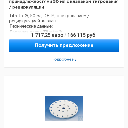
принадлежностями 50 мл с клапаном титрования
/ рециркуляции
Titrette®, 50 мл, DE-M, с титрованием /
рециркуляцией. клапан
Технические данные:
Торговая марка:
Titrette®
1 717,25
евро
166 115
руб.
/
Вес нетто:
881,8 г
Код EAN:
4033378449610
Получить предложение
Данные для транспортировки (реальные данные
могут отличаться)
Подробнее
Страна происхождения:
Германия
Вес брутто:
1,21 кг
Заявление о двойном использовании:
нет
Ширина упаковки:
0,299 м
Высота упаковки:
0,125 м
Глубина упаковки:
0,25 м
Объем упаковки:
0,00934375 м3