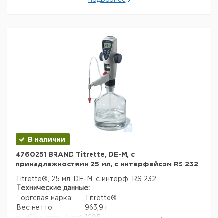
Подробнее
отличаться)
Страна происхождения:
Германия
Вес брутто:
1,21 кг
Заявление о двойном использовании:
нет
Ширина упаковки:
0,299 м
Высота упаковки:
0,125 м
Глубина упаковки:
0,25 м
3
Объем упаковки:
0,00934375 м
В наличии
4760251 BRAND Titrette, DE-M, с
принадлежностями 25 мл, с интерфейсом RS 232
Titrette®, 25 мл, DE-M, с интерф. RS 232
Технические данные:
Торговая марка:
Titrette®
Вес нетто:
963,9 г
стабильность (дни):
1095