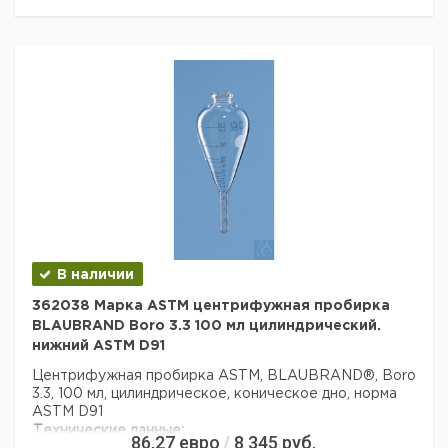
Страна происхождения:
Германия
Вес брутто:
1,14 кг
Заявление о двойном использовании:
нет
Ширина упаковки:
0,299 м
Высота упаковки:
0,125 м
Глубина упаковки:
0,25 м
3
Объем упаковки:
0,00934375 м
В наличии
362038 Марка ASTM центрифужная пробирка
BLAUBRAND Boro 3.3 100 мл цилиндрический.
нижний ASTM D91
Центрифужная пробирка ASTM, BLAUBRAND®, Boro
3.3, 100 мл, цилиндрическое, коническое дно, норма
ASTM D91
Технические данные:
86,27
евро
8 345
руб.
/