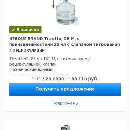
3
Объем упаковки:
0,005376 м
В наличии
4760151 BRAND Titrette, DE-M, с
принадлежностями 25 мл с клапаном титрования
/ рециркуляции
Titrette®, 25 мл, DE-M, с титрованием /
рециркуляцией. клапан
Технические данные:
Торговая марка:
Titrette®
1 717,25
евро
166 115
руб.
/
Вес нетто:
882,8 г
стабильность (дни):
1095
Получить предложение
Код EAN:
4033378449603
Данные для перевозки (реальные данные могут
Подробнее
отличаться)
Страна происхождения:
Германия
Вес брутто:
1,21 кг
Заявление о двойном использовании:
нет
Ширина упаковки:
0,299 м