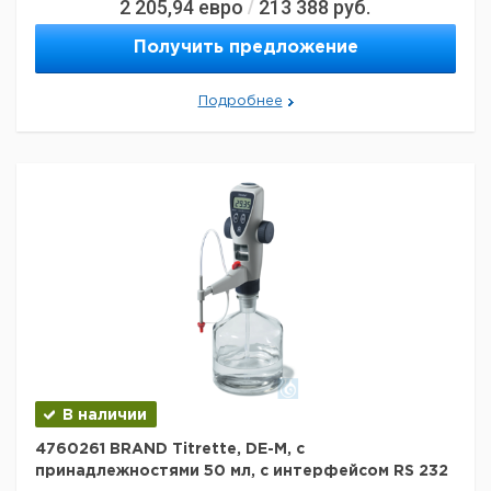
2 205,94
евро
213 388
руб.
/
Код EAN:
4033378449641
Данные для перевозки (реальные данные могут
Получить предложение
отличаться)
Страна происхождения:
Германия
Подробнее
Вес брутто:
1,29 кг
Заявление о двойном использовании:
нет
Ширина упаковки:
0,299 м
Высота упаковки:
0,125 м
Глубина упаковки:
0,25 м
3
Объем упаковки:
0,00934375 м
В наличии
4760261 BRAND Titrette, DE-M, с
принадлежностями 50 мл, с интерфейсом RS 232