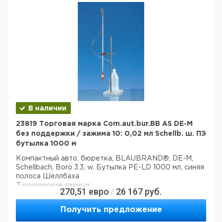
Страна происхождения:
Чехия
Вес брутто:
1,04 кг
Заявление о двойном
нет
использовании:
Ширина упаковки:
0,21 м
Высота упаковки:
0,16 м
Глубина упаковки:
0,16 м
3
Объем упаковки:
0,005376 м
В наличии
23819 Торговая марка Com.aut.bur.BB AS DE-M
без поддержки / зажима 10: 0,02 мл Schellb. ш. ПЭ
бутылка 1000 м
Компактный авто. бюретка, BLAUBRAND®, DE-M,
Schellbach, Boro 3.3, w. Бутылка PE-LD 1000 мл, синяя
полоса Шеллбаха
Технические данные:
270,51
евро
26 167
руб.
/
Торговая марка:
BLAUBRAND®
Вес нетто:
275,6 г
Получить предложение
стабильность (дни):
1095