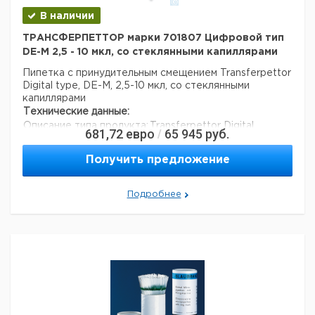
В наличии
ТРАНСФЕРПЕТТОР марки 701807 Цифровой тип
DE-M 2,5 - 10 мкл, со стеклянными капиллярами
Пипетка с принудительным смещением Transferpettor
Digital type, DE-M, 2,5-10 мкл, со стеклянными
капиллярами
Технические данные:
Описание типа продукта:
Transferpettor Digital
681,72
евро
65 945
руб.
/
Минимальный объем:
2,5 мкл
Минимальный объем:
2,5 мкл
Получить предложение
Номинальный объем:
10 мкл
Количество каналов:
1
Подробнее
Активация поршня:
руководство
Вес нетто:
95 г
стабильность (дни):
1095
Код EAN:
4033378300157
Данные для перевозки (реальные данные могут
отличаться)
Страна происхождения:
Германия
Вес брутто:
200 г
Заявление о двойном использовании:
нет