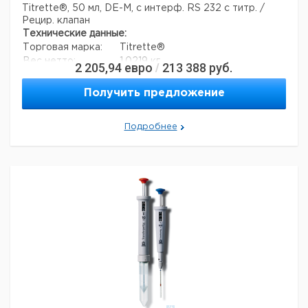
Titrette®, 50 мл, DE-M, с интерф. RS 232 с титр. /
Рецир. клапан
Технические данные:
Торговая марка:
Titrette®
Вес нетто:
1,0219 кг
2 205,94
евро
213 388
руб.
/
стабильность (дни):
1095
Код EAN:
4033378449658
Получить предложение
Данные для перевозки (реальные данные могут
отличаться)
Подробнее
Страна происхождения:
Германия
Вес брутто:
1,35 кг
Заявление о двойном использовании:
нет
Ширина упаковки:
0,299 м
Высота упаковки:
0,125 м
Глубина упаковки:
0,25 м
3
Объем упаковки:
0,00934375 м