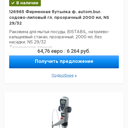
В наличии
126965 Фирменная бутылка ф. autom.bur.
содово-липовый гл. прозрачный 2000 мл, NS
29/32
Раковина для мытья посуды, BISTABIL, натриево-
кальциевый стакан, прозрачный, 2000 мл, без
насадки, NS 29/32
Технические данные:
64,76
евро
6 264
руб.
/
Номинальный объем:
2 л
Размер земли:
NS 29/32
Получить предложение
Цвет:
Кристально чистый
Вес нетто:
1,0369 кг
Подробнее
стабильность (дни):
1095
Код EAN:
4033378267184
Данные для перевозки (реальные данные могут
отличаться)
Страна происхождения:
Чехия
Вес брутто:
1,04 кг
Заявление о двойном использовании:
нет
Ширина упаковки:
0,21 м
Высота упаковки:
0,16 м
Глубина упаковки:
0,16 м