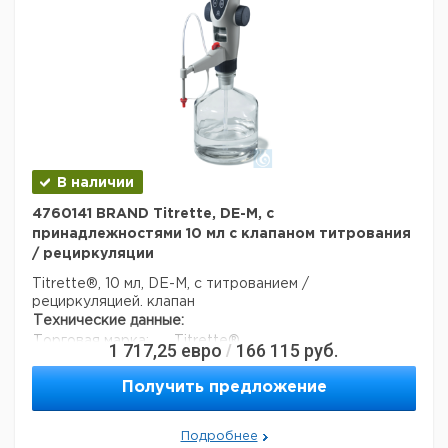
адаптер,
1
9273861
Высота упаковки:
0,128 м
силикон
Глубина упаковки:
0,138 м
3
Комплект
Объем упаковки:
0,01568563 м
1
9273970
пипетки
Прошу обратить внимание на то, что минимальный
заказ в нашей компании составляет 300 евро с ндс.
В наличии
4760141 BRAND Titrette, DE-M, с
принадлежностями 10 мл с клапаном титрования
/ рециркуляции
Titrette®, 10 мл, DE-M, с титрованием /
рециркуляцией. клапан
Технические данные:
Торговая марка:
Titrette®
1 717,25
евро
166 115
руб.
/
Вес нетто:
817,5 г
стабильность (дни):
1095
Получить предложение
Код EAN:
4033378471550
Данные для перевозки (реальные данные могут
Подробнее
отличаться)