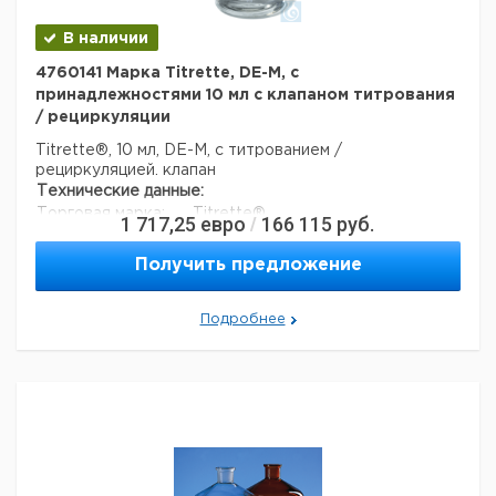
В наличии
4760141 Марка Titrette, DE-M, с
принадлежностями 10 мл с клапаном титрования
/ рециркуляции
Titrette®, 10 мл, DE-M, с титрованием /
рециркуляцией. клапан
Технические данные:
Торговая марка:
Titrette®
1 717,25
евро
166 115
руб.
/
Вес нетто:
817,5 г
стабильность (дни):
1095
Получить предложение
Код EAN:
4033378471550
Данные для перевозки (реальные данные могут
Подробнее
отличаться)
Страна происхождения:
Германия
Вес брутто:
1,14 кг
Заявление о двойном использовании:
нет
Ширина упаковки:
0,299 м
Высота упаковки:
0,125 м
Глубина упаковки:
0,25 м
3
Объем упаковки:
0,00934375 м