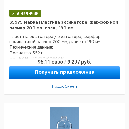
В наличии
65975 Марка Пластина эксикатора, фарфор ном.
размер 200 мм, толщ. 190 мм
Пластина эксикатора / эксикатора, фарфор,
номинальный размер 200 мм, диаметр 190 мм
Технические данные:
Вес нетто:
562 г
Код EAN:
4032051064744
96,11
евро
9 297
руб.
/
Данные для транспортировки (реальные данные
могут отличаться)
Получить предложение
Страна происхождения:
Республика Чехия
Вес брутто:
560 г
Подробнее
Ширина упаковки:
0,189 м
Высота упаковки:
0,008 м
Глубина упаковки:
0,189 м
Объем упаковки:
0,000285768 м3