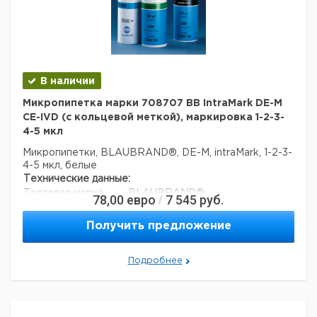
Ширина упаковки:
0,308 м
Высота упаковки:
0,055 м
Глубина упаковки:
0,072 м
3
Объем упаковки:
0,00121968 м
В наличии
Микропипетка марки 708707 BB IntraMark DE-M
CE-IVD (с кольцевой меткой), маркировка 1-2-3-
4-5 мкл
Микропипетки, BLAUBRAND®, DE-M, intraMark, 1-2-3-
4-5 мкл, белые
Технические данные:
Торговая марка:
BLAUBRAND®
78,00
евро
7 545
руб.
/
Номинальный объем:
5 мкл
Вес нетто:
401,3 г
Получить предложение
стабильность (дни):
1095
Код EAN:
4033378314703
Подробнее
Данные для перевозки (реальные данные могут
отличаться)
Страна происхождения:
Дания
Вес брутто:
450 г