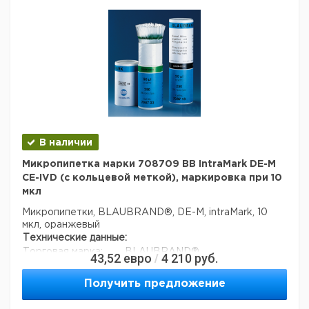
Заявление о двойном использовании:
нет
Ширина упаковки:
0,16 м
Высота упаковки:
0,1 м
Глубина упаковки:
0,102 м
3
Объем упаковки:
0,001632 м
В наличии
Микропипетка марки 708709 BB IntraMark DE-M
CE-IVD (с кольцевой меткой), маркировка при 10
мкл
Микропипетки, BLAUBRAND®, DE-M, intraMark, 10
мкл, оранжевый
Технические данные:
Торговая марка:
BLAUBRAND®
43,52
евро
4 210
руб.
/
Номинальный объем:
10 мкл
Вес нетто:
437,3 г
Получить предложение
стабильность (дни):
1095
Код EAN:
4033378314727