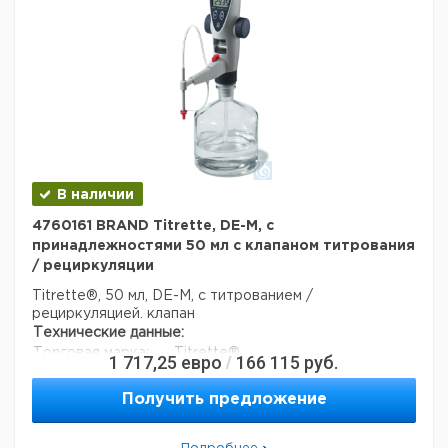
Высота упаковки:
0,125 м
Глубина упаковки:
0,255 м
3
Объем упаковки:
0,00934375 м
В наличии
4760161 BRAND Titrette, DE-M, с
принадлежностями 50 мл с клапаном титрования
/ рециркуляции
Titrette®, 50 мл, DE-M, с титрованием /
рециркуляцией. клапан
Технические данные:
Торговая марка:
Titrette®
1 717,25
евро
166 115
руб.
/
Вес нетто:
881,8 г
стабильность (дни):
1095
Получить предложение
Код EAN:
4033378449610
Данные для перевозки (реальные данные могут