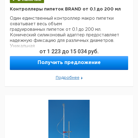
Контроллеры пипеток BRAND от 0.1 до 200 мл
Один единственный контроллер макро пипетки
охватывает весь объем
градуированных пипеток от 0.1 до 200 мл.
Конический силиконовый адаптер предоставляет
надежную фиксацию для различных диаметров.
Уникальная
от
1 223
до
15 034
руб.
система клапанов позволяет легко сжимать
вещества. Пружинный рычаг привносит еще более
Получить предложение
чувствительное
заполнение и выдачу жидкостей. Мениск легко
регулируется. Устройство полностью
Подробнее
автоклавируется при 121°C
(2 бар) в соответствии с DIN EN 285. Гидрофобный
мембранный фильтр защищает систему от
проникновения
жидкости.
Комплект поставки: контроллер пипетки вкл.
запасной мембранный фильтр.
Комплект включает в себя контроллер пипетки,
серый, 3 градуированные пипетки 5 мл, 3
градуированные
пипетки 10 мл, пластиковая крышка