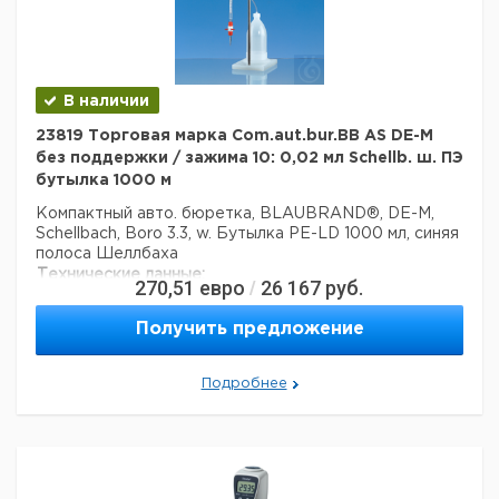
Цена
Цена
Кол-
Кат.
с
с
Срок
Тип
во в
номер
НДС,
НДС,
поставки
упак.
евро
руб
В наличии
Контроллер
23819 Торговая марка Com.aut.bur.BB AS DE-M
макропипеток,
1
9273850
без поддержки / зажима 10: 0,02 мл Schellb. ш. ПЭ
серый
бутылка 1000 м
Контроллер
макропипеток,
1
9273853
Компактный авто. бюретка, BLAUBRAND®, DE-M,
пурпурный
Schellbach, Boro 3.3, w. Бутылка PE-LD 1000 мл, синяя
Контроллер
полоса Шеллбаха
макропипеток,
1
9273851
Технические данные:
270,51
евро
26 167
руб.
/
зеленый
Торговая марка:
BLAUBRAND®
Контроллер
Вес нетто:
275,6 г
Получить предложение
макропипеток,
1
9273852
стабильность (дни):
1095
синий
Код EAN:
4033378453860
Запасной
Подробнее
Данные для перевозки (реальные данные могут
гидрофобный
отличаться)
1
9273868
мембранный
Страна происхождения:
Германия
фильтр
Вес брутто:
590 г
Клапан
1
9273860
Заявление о двойном использовании:
нет
Запасной
Ширина упаковки:
0,888 м