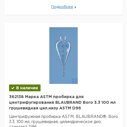
Код EAN:
4033378453860
Подробнее
Данные для перевозки (реальные данные могут
отличаться)
Страна происхождения:
Германия
Вес брутто:
590 г
Заявление о двойном использовании:
нет
Ширина упаковки:
0,888 м
Высота упаковки:
0,128 м
Глубина упаковки:
0,138 м
3
Объем упаковки:
0,01568563 м
В наличии
362138 Марка ASTM пробирка для
центрифугирования BLAUBRAND Boro 3.3 100 мл
грушевидная цил.низу ASTM D96
Центрифужная пробирка ASTM, BLAUBRAND®, Boro
3.3, 100 мл, грушевидная, цилиндрическое дно,