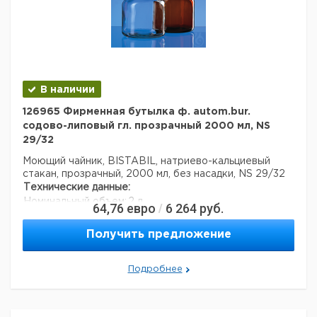
В наличии
126965 Фирменная бутылка ф. autom.bur.
содово-липовый гл. прозрачный 2000 мл, NS
29/32
Моющий чайник, BISTABIL, натриево-кальциевый
стакан, прозрачный, 2000 мл, без насадки, NS 29/32
Технические данные:
Номинальный объем:
2 л
64,76
евро
6 264
руб.
/
Размер земли:
NS 29/32
Цвет:
Кристально чистый
Получить предложение
Вес нетто:
1,0369 кг
стабильность (дни):
1095
Подробнее
Код EAN:
4033378267184
Данные для перевозки (реальные данные могут
отличаться)
Республика