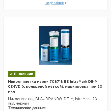
Подробнее
Данные для перевозки (реальные данные могут
отличаться)
Страна происхождения:
Дания
Вес брутто:
480 г
Заявление о двойном использовании:
нет
Ширина упаковки:
0,16 м
Высота упаковки:
0,1 м
Глубина упаковки:
0,102 м
3
Объем упаковки:
0,001632 м
В наличии
Микропипетка марки 708718 BB IntraMark DE-M
CE-IVD (с кольцевой меткой), маркировка при 20
мкл
Микропипетки, BLAUBRAND®, DE-M, intraMark, 20
мкл, черный
Технические данные: