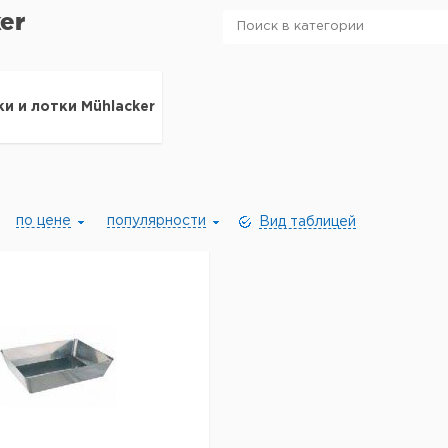
er
и и лотки Mühlacker
по цене
популярности
Вид таблицей