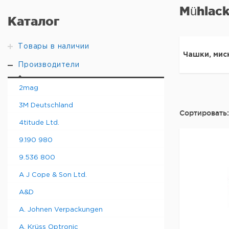
Mühlack
Каталог
Товары в наличии
Чашки, миск
Производители
2mag
3M Deutschland
Сортировать:
4titude Ltd.
9.190 980
9.536 800
A J Cope & Son Ltd.
A&D
A. Johnen Verpackungen
A. Krüss Optronic