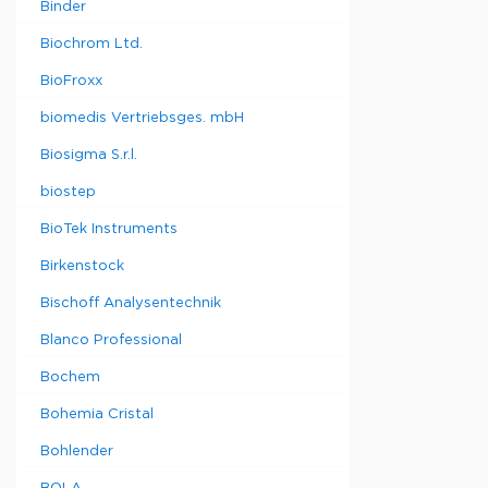
Binder
Biochrom Ltd.
BioFroxx
biomedis Vertriebsges. mbH
Biosigma S.r.l.
biostep
BioTek Instruments
Birkenstock
Bischoff Analysentechnik
Blanco Professional
Bochem
Bohemia Cristal
Bohlender