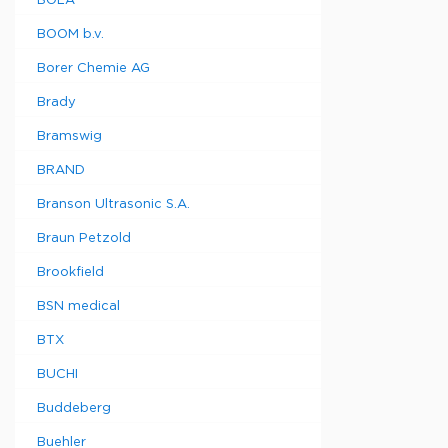
BOLA
BOOM b.v.
Borer Chemie AG
Brady
Bramswig
BRAND
Branson Ultrasonic S.A.
Braun Petzold
Brookfield
BSN medical
BTX
BUCHI
Buddeberg
Buehler