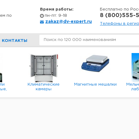
Время работы:
Бесплатно по Рос
8 (800)555-5
ем по
пн-пт: 9-18
zakaz@dv-expert.ru
Телефоны в реги
КОНТАКТЫ
ли
Климатические
Магнитные мешалки
Мель
ые,
камеры
ла
е,
пл
ые