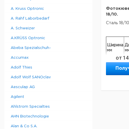
Фотокювет
A. Kruss Optronic
18/10.
A. Rahf Laborbedarf
Сталь 18/1
A. Schweizer
A.KRÜSS Optronic
Ширина
Д
Abeba Spezialschuh-
мм
м
от
14
Accumax
140
1
Adolf Thies
Полу
180
2
190
2
Adolf Wolf SANOclav
260
3
Aesculap AG
240
3
270
4
Agilent
330
5
Ahlstrom Specialties
AHN Biotechnologie
Прошу обра
минимальны
Alan & Co S.A.