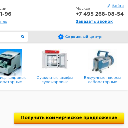
Войти
сии
Москва
1-96
+7 495 268-08-54
Заказать звонок
онах
Сервисный центр
ницы шаровые
Сушильные шкафы
Вакуумные насосы
бораторные
сухожаровые
лабораторные
анетарные
лабораторные
диафрагменные
мембранные
Получить
коммерческое
предложение