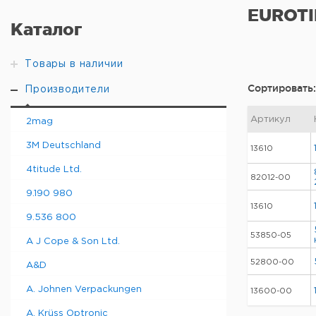
EUROTI
Каталог
Товары в наличии
Сортировать:
Производители
Артикул
2mag
3M Deutschland
13610
4titude Ltd.
82012-00
9.190 980
13610
9.536 800
53850-05
A J Cope & Son Ltd.
52800-00
A&D
A. Johnen Verpackungen
13600-00
A. Krüss Optronic