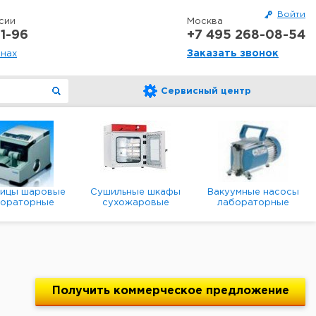
Войти
сии
Москва
1-96
+7 495 268-08-54
Заказать звонок
онах
Сервисный центр
ницы шаровые
Сушильные шкафы
Вакуумные насосы
бораторные
сухожаровые
лабораторные
анетарные
лабораторные
диафрагменные
мембранные
Получить
коммерческое
предложение