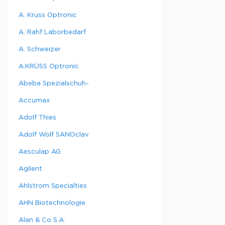
A. Kruss Optronic
A. Rahf Laborbedarf
A. Schweizer
A.KRÜSS Optronic
Abeba Spezialschuh-
Accumax
Adolf Thies
Adolf Wolf SANOclav
Aesculap AG
Agilent
Ahlstrom Specialties
AHN Biotechnologie
Alan & Co S.A.