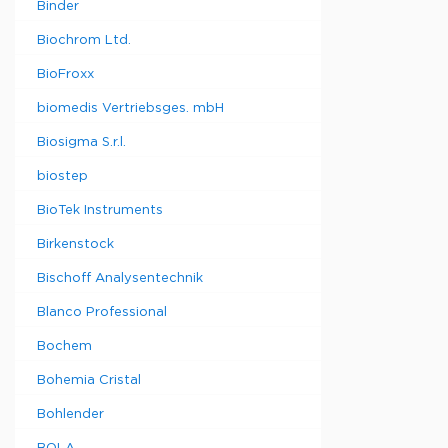
Binder
Biochrom Ltd.
BioFroxx
biomedis Vertriebsges. mbH
Biosigma S.r.l.
biostep
BioTek Instruments
Birkenstock
Bischoff Analysentechnik
Blanco Professional
Bochem
Bohemia Cristal
Bohlender