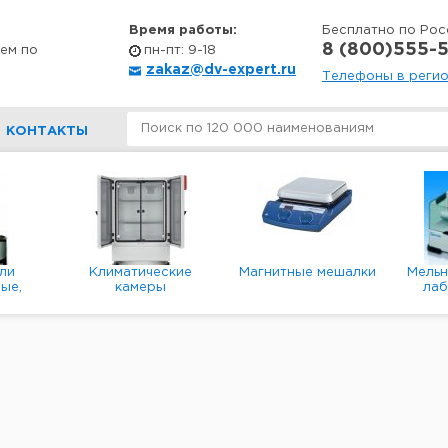
Время работы:
Бесплатно по Рос
8 (800)555-5
ем по
пн-пт: 9-18
zakaz@dv-expert.ru
Телефоны в реги
КОНТАКТЫ
ли
Климатические
Магнитные мешалки
Мель
ые,
камеры
ла
е,
пл
ые