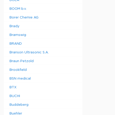
BOLA
BOOM b.v.
Borer Chemie AG
Brady
Bramswig
BRAND
Branson Ultrasonic S.A.
Braun Petzold
Brookfield
BSN medical
BTX
BUCHI
Buddeberg
Buehler