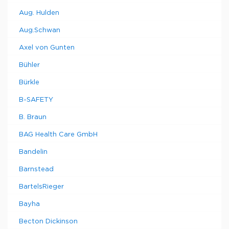
Aug. Hulden
Aug.Schwan
Axel von Gunten
Bühler
Bürkle
B-SAFETY
B. Braun
BAG Health Care GmbH
Bandelin
Barnstead
BartelsRieger
Bayha
Becton Dickinson