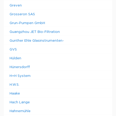
Greven
Grosseron SAS
Grun-Pumpen GmbH
Guangzhou JET Bio-Filtration
Gunther Ehle Glasinstrumenten-
GVS
Hülden
Hünersdorff
H+H System
H.W.S.
Haake
Hach Lange
Hahnemühle