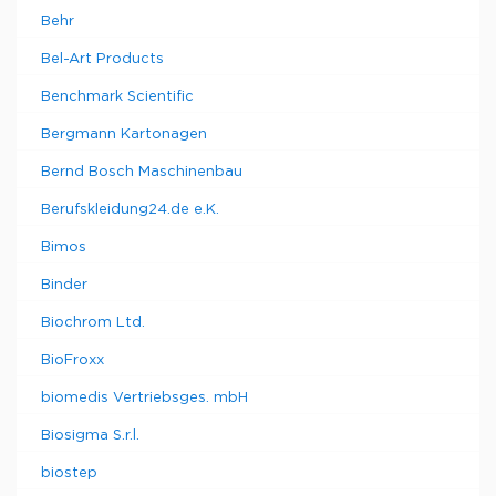
Behr
Bel-Art Products
Benchmark Scientific
Bergmann Kartonagen
Bernd Bosch Maschinenbau
Berufskleidung24.de e.K.
Bimos
Binder
Biochrom Ltd.
BioFroxx
biomedis Vertriebsges. mbH
Biosigma S.r.l.
biostep