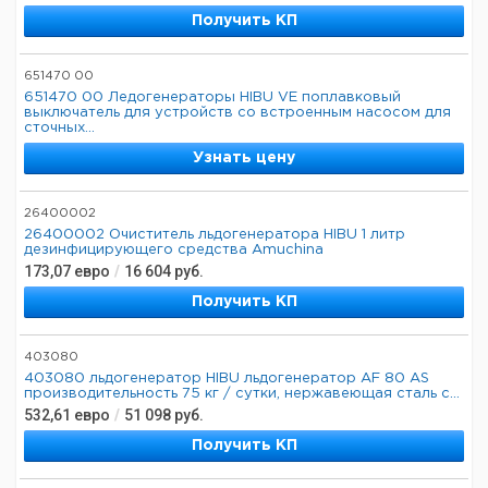
Получить КП
651470 00
651470 00 Ледогенераторы HIBU VE поплавковый
выключатель для устройств со встроенным насосом для
сточных...
Узнать цену
26400002
26400002 Очиститель льдогенератора HIBU 1 литр
дезинфицирующего средства Amuchina
173,07
евро
/
16 604
руб.
Получить КП
403080
403080 льдогенератор HIBU льдогенератор AF 80 AS
производительность 75 кг / сутки, нержавеющая сталь с...
532,61
евро
/
51 098
руб.
Получить КП