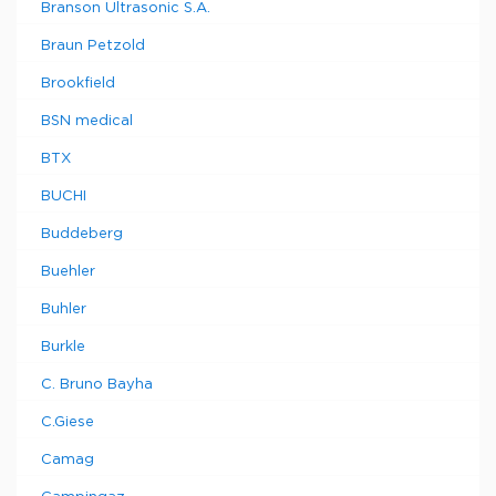
Branson Ultrasonic S.A.
Braun Petzold
Brookfield
BSN medical
BTX
BUCHI
Buddeberg
Buehler
Buhler
Burkle
C. Bruno Bayha
C.Giese
Camag