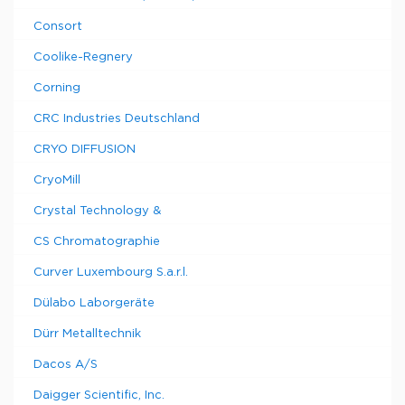
Consort
Coolike-Regnery
Corning
CRC Industries Deutschland
CRYO DIFFUSION
CryoMill
Crystal Technology &
CS Chromatographie
Curver Luxembourg S.a.r.l.
Dülabo Laborgeräte
Dürr Metalltechnik
Dacos A/S
Daigger Scientific, Inc.