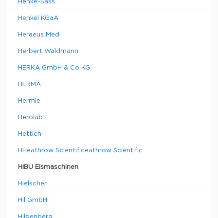
Henke-Sass
Henkel KGaA
Heraeus Med
Herbert Waldmann
HERKA GmbH & Co KG
HERMA
Hermle
Herolab
Hettich
HHeathrow Scientificeathrow Scientific
HIBU Eismaschinen
Hielscher
Hil GmbH
Hilgenberg