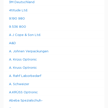
3M Deutschland
4titude Ltd.
9.190 980
9.536 800
A J Cope & Son Ltd.
A&D
A. Johnen Verpackungen
A. Krüss Optronic
A. Kruss Optronic
A. Rahf Laborbedarf
A. Schweizer
A.KRÜSS Optronic
Abeba Spezialschuh-