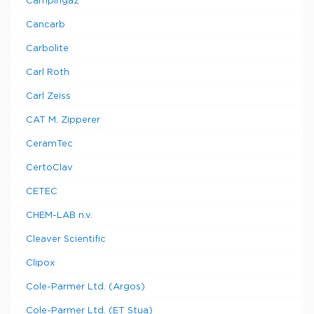
Campingaz
Cancarb
Carbolite
Carl Roth
Carl Zeiss
CAT M. Zipperer
CeramTec
CertoClav
CETEC
CHEM-LAB n.v.
Cleaver Scientific
Clipox
Cole-Parmer Ltd. (Argos)
Cole-Parmer Ltd. (ET Stua)