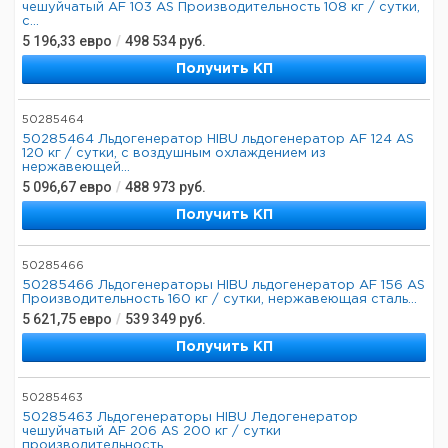
чешуйчатый AF 103 AS Производительность 108 кг / сутки,
с...
5 196,33
евро
/
498 534
руб.
Получить КП
50285464
50285464 Льдогенератор HIBU льдогенератор AF 124 AS
120 кг / сутки, с воздушным охлаждением из
нержавеющей...
5 096,67
евро
/
488 973
руб.
Получить КП
50285466
50285466 Льдогенераторы HIBU льдогенератор AF 156 AS
Производительность 160 кг / сутки, нержавеющая сталь...
5 621,75
евро
/
539 349
руб.
Получить КП
50285463
50285463 Льдогенераторы HIBU Ледогенератор
чешуйчатый AF 206 AS 200 кг / сутки
производительность,...