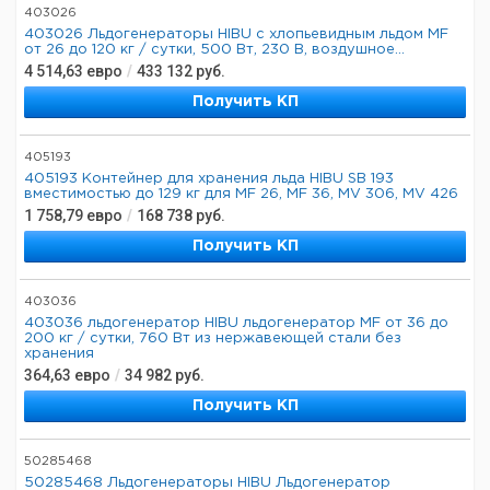
403026
403026 Льдогенераторы HIBU с хлопьевидным льдом MF
от 26 до 120 кг / сутки, 500 Вт, 230 В, воздушное...
4 514,63
евро
/
433 132
руб.
Получить КП
405193
405193 Контейнер для хранения льда HIBU SB 193
вместимостью до 129 кг для MF 26, MF 36, MV 306, MV 426
1 758,79
евро
/
168 738
руб.
Получить КП
403036
403036 льдогенератор HIBU льдогенератор MF от 36 до
200 кг / сутки, 760 Вт из нержавеющей стали без
хранения
364,63
евро
/
34 982
руб.
Получить КП
50285468
50285468 Льдогенераторы HIBU Льдогенератор