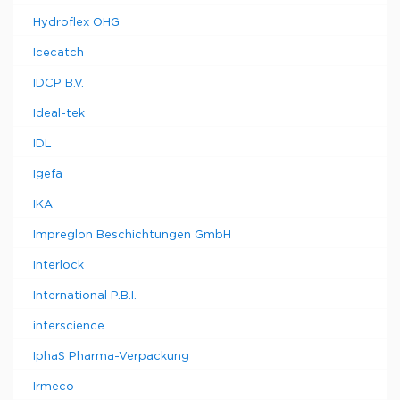
Hydroflex OHG
Icecatch
IDCP B.V.
Ideal-tek
IDL
Igefa
IKA
Impreglon Beschichtungen GmbH
Interlock
International P.B.I.
interscience
IphaS Pharma-Verpackung
Irmeco