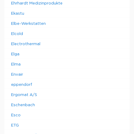
Ehrhardt Medizinprodukte
Ekastu
Elbe-Werkstatten
Elcold
Electrothermal
Elga
Elma
Envair
eppendorf
Ergomat A/S
Eschenbach
Esco
ETG