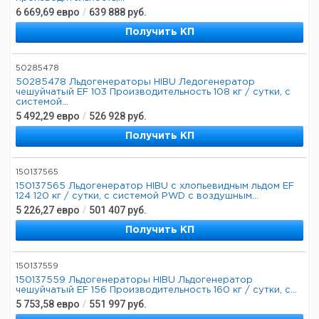
6 669,69
евро
/
639 888
руб.
Получить КП
50285478
50285478 Льдогенераторы HIBU Ледогенератор
чешуйчатый EF 103 Производительность 108 кг / сутки, с
системой...
5 492,29
евро
/
526 928
руб.
Получить КП
150137565
150137565 Льдогенератор HIBU с хлопьевидным льдом EF
124 120 кг / сутки, с системой PWD с воздушным...
5 226,27
евро
/
501 407
руб.
Получить КП
150137559
150137559 Льдогенераторы HIBU Льдогенератор
чешуйчатый EF 156 Производительность 160 кг / сутки, с...
5 753,58
евро
/
551 997
руб.