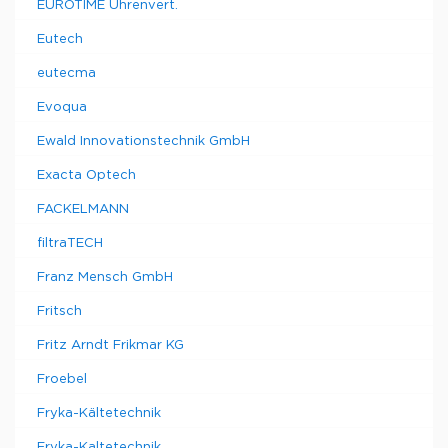
EUROTIME Uhrenvert.
Eutech
eutecma
Evoqua
Ewald Innovationstechnik GmbH
Exacta Optech
FACKELMANN
filtraTECH
Franz Mensch GmbH
Fritsch
Fritz Arndt Frikmar KG
Froebel
Fryka-Kältetechnik
Fryka-Kaltetechnik