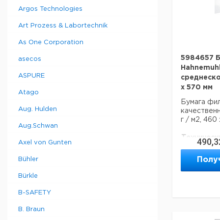
Argos Technologies
Art Prozess & Labortechnik
As One Corporation
5984657 
asecos
Hahnemuhl
ASPURE
среднескор
х 570 мм
Atago
Бумага фил
Aug. Hulden
качественн
г / м2, 460
Aug.Schwan
Техническ
490,3
Axel von Gunten
Описание 
продукта:
Полу
Bühler
Базовый ве
Bürkle
асептики:
Ширина:
B-SAFETY
Глубина:
Код EAN:
B. Braun