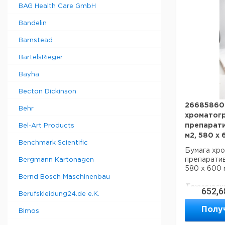
BAG Health Care GmbH
Данные дл
данные мог
Bandelin
Страна пр
Barnstead
Страна пр
BartelsRieger
Вес брутто
Ширина уп
Bayha
Высота упа
Becton Dickinson
Глубина уп
Объем упа
26685860 
Behr
Темп. реж
хроматог
транспорт
препарати
Bel-Art Products
м2, 580 х
Темп. режи
Benchmark Scientific
Бумага хр
препаративн
Bergmann Kartonagen
580 х 600 
Bernd Bosch Maschinenbau
Техническ
652,6
Berufskleidung24.de e.K.
асептики:
н
Код EAN:
4
Полу
Bimos