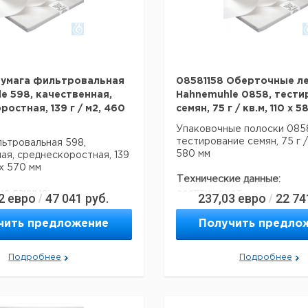
Страна происхождения:
Са
Вес брутто:
1,5
Ширина упаковки:
0,
Высота упаковки:
0,
Глубина упаковки:
0,
Темп. режим
10
Бумага фильтровальная
08581158 Оберточные л
транспортировки:
С
e 598, качественная,
Hahnemuhle 0858, тести
15
остная, 139 г / м2, 460
семян, 75 г / кв.м, 110 x 
Темп. режим хранения:
С
Упаковочные полоски 085
тестирование семян, 75 г / 
ьтровальная 598,
580 мм
ая, среднескоростная, 139
 х 570 мм
Технические данные:
ие данные:
асептики:
нет
2
евро
47 041
руб.
237,03
евро
22 74
/
/
типа
Код EAN:
4011367009977
Сорте 598
чить предложение
Получить предло
2
с:
140 г / м
Данные для перевозки (ре
нет
Подробнее
данные могут отличаться)
Подробнее
460 мм
Страна происхождения:
Ге
570 мм
Ни
4011367009434
Страна происхождения:
Са