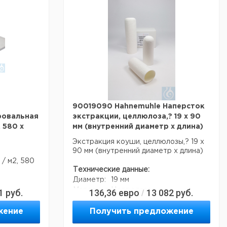
55 кг
Ширина:
460 мм
110 м
Глубина:
570 мм
075 м
Код EAN:
4011367009489
580 м
-50 & deg;
Данные для перевозки (реальные
данные могут отличаться)
-30 & deg;
Страна происхождения:
Германия
Нижняя
Страна происхождения:
Саксония
Вес брутто:
2,4 кг
90019090 Hahnemuhle Наперсток
Ширина упаковки:
0,570 м
овальная
экстракции, целлюлоза,? 19 х 90
Высота упаковки:
0,010 м
, 580 x
мм (внутренний диаметр х длина)
Глубина упаковки:
0,460 м
Темп. режим
10-50 & deg;
Экстракция коуши, целлюлозы,? 19 х
транспортировки:
С
90 мм (внутренний диаметр х длина)
15-30 & deg;
 / м2, 580
Темп. режим хранения:
Технические данные:
С
Диаметр:
19 мм
Материал:
Целлюлоза
1
руб.
136,36
евро
13 082
руб.
/
асептики:
нет
e 5703
Высота:
90 мм
жение
Получить предложение
2
г / м
Код EAN:
4011367010089