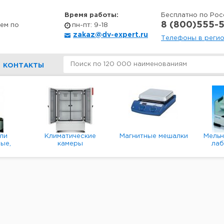
Время работы:
Бесплатно по Рос
8 (800)555-5
ем по
пн-пт: 9-18
zakaz@dv-expert.ru
Телефоны в реги
КОНТАКТЫ
ли
Климатические
Магнитные мешалки
Мель
ые,
камеры
ла
е,
пл
ые