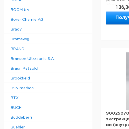
BOLA
Материал:
136,3
BOOM b.v.
асептики:
Высота:
Полу
Borer Chemie AG
Код EAN:
Brady
Данные дл
Bramswig
данные мог
BRAND
Страна пр
Страна пр
Branson Ultrasonic S.A.
Вес брутто
Braun Petzold
Ширина уп
Высота упа
Brookfield
Глубина уп
BSN medical
Темп. реж
транспорт
BTX
Темп. режи
BUCHI
90025070
Buddeberg
экстракци
мм (внутр
Buehler