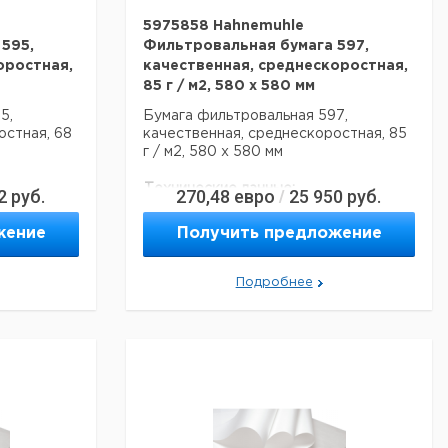
5975858 Hahnemuhle
595,
Фильтровальная бумага 597,
оростная,
качественная, среднескоростная,
85 г / м2, 580 x 580 мм
5,
Бумага фильтровальная 597,
остная, 68
качественная, среднескоростная, 85
г / м2, 580 х 580 мм
Технические данные:
2
руб.
270,48
евро
25 950
руб.
/
Описание типа
те 595
Сорт 597
продукта:
жение
Получить предложение
2
2
 / м
Базовый вес:
81 г / м
асептики:
нет
Подробнее
мм
Ширина:
580 мм
мм
Глубина:
580 мм
1367009403
Код EAN:
4011367009427
альные
Данные для перевозки (реальные
данные могут отличаться)
рмания
Страна происхождения:
Германия
жняя
Нижняя