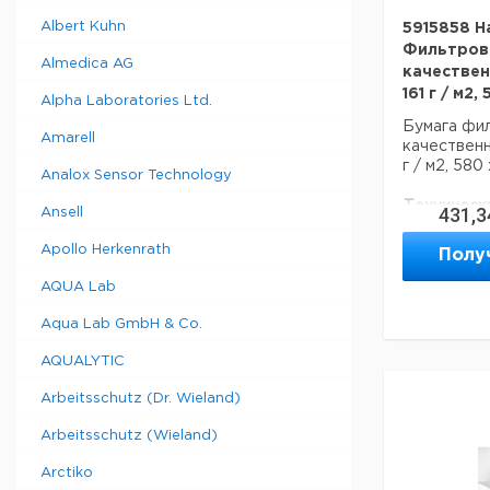
Albert Kuhn
5915858 H
Фильтрова
Almedica AG
качествен
161 г / м2,
Alpha Laboratories Ltd.
Бумага фил
Amarell
качественн
г / м2, 580
Analox Sensor Technology
Техническ
431,3
Ansell
Описание т
Apollo Herkenrath
Базовый ве
Полу
Ширина:
AQUA Lab
Глубина:
Aqua Lab GmbH & Co.
AQUALYTIC
Arbeitsschutz (Dr. Wieland)
Arbeitsschutz (Wieland)
Arctiko