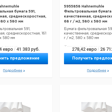
ahnemuhle
5955858 Hahnemuhle
льная бумага 591,
Фильтровальная бумага 
ная, среднескоростная,
качественная, среднеск
 580 x 580 мм
68 г / м2, 580 x 580 мм
ьтровальная 591,
Бумага фильтровальная 59
ая, среднескоростная, 161
качественная, среднескор
 х 580 мм
г / м2, 580 х 580 мм
ие данные:
Технические данные:
4
евро
41 383
руб.
278,42
евро
26 71
/
/
ипа продукта:
Сорт 591
Описание типа
Сор
2
продукта:
с:
161 г / м
чить предложение
Получить предло
Базовый вес:
68 г
580 мм
асептики:
нет
580 мм
Подробнее
Подробнее
Ширина:
580 
Глубина:
580 
Код EAN:
401
Данные для перевозки (ре
данные могут отличаться)
Страна происхождения:
Ге
Ни