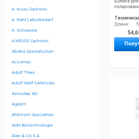
Бумага для
полированн
A. Kruss Optronic
Техническ
A. Rahf Laborbedarf
Длина:
5
A. Schweizer
асептики:
н
54,6
Ширина:
5
A.KRÜSS Optronic
Код EAN:
4
Полу
Abeba Spezialschuh-
Данные дл
Accumax
данные мог
Страна
Adolf Thies
происхожд
Adolf Wolf SANOclav
Страна
происхожд
Aesculap AG
Вес брутто
Ширина уп
Agilent
Высота упа
Глубина уп
Ahlstrom Specialties
Темп. реж
AHN Biotechnologie
транспорт
Темп. реж
Alan & Co S.A.
хранения: