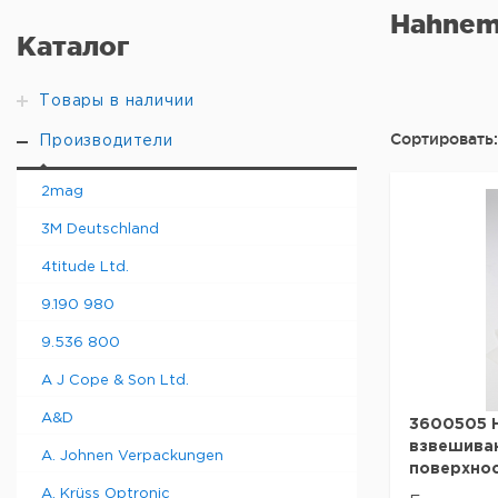
Hahnem
Каталог
Товары в наличии
Сортировать:
Производители
2mag
3M Deutschland
4titude Ltd.
9.190 980
9.536 800
A J Cope & Son Ltd.
A&D
3600505 H
взвешиван
A. Johnen Verpackungen
поверхност
A. Krüss Optronic