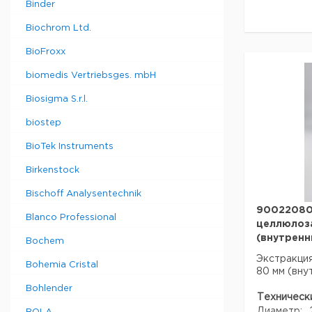
Binder
Данные дл
данные мог
Biochrom Ltd.
Страна пр
BioFroxx
Страна пр
biomedis Vertriebsges. mbH
Вес брутто
Ширина уп
Biosigma S.r.l.
Высота упа
biostep
Глубина уп
Объем упа
BioTek Instruments
Темп. реж
транспорт
Birkenstock
Темп. режи
Bischoff Analysentechnik
90022080
Blanco Professional
целлюлоза
(внутренн
Bochem
Экстракция
Bohemia Cristal
80 мм (вну
Bohlender
Техническ
Диаметр: