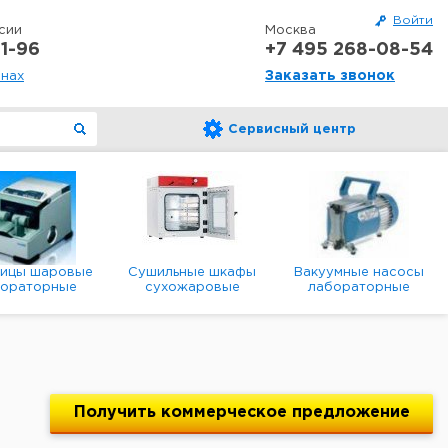
Войти
сии
Москва
1-96
+7 495 268-08-54
Заказать звонок
онах
Сервисный центр
ницы шаровые
Сушильные шкафы
Вакуумные насосы
бораторные
сухожаровые
лабораторные
анетарные
лабораторные
диафрагменные
мембранные
Получить
коммерческое
предложение