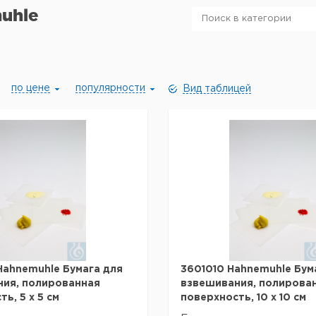
uhle
по цене
популярности
Вид таблицей
ahnemuhle Бумага для
3601010 Hahnemuhle Бум
ия, полированная
взвешивания, полирова
ь, 5 х 5 см
поверхность, 10 х 10 см