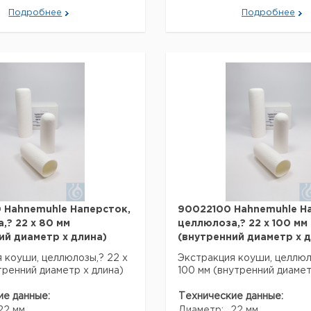
асептики:
нет
Подробнее
Подробнее
я перевозки (реальные
Ширина:
580
ут отличаться)
Глубина:
580
оисхождения:
Германия
Код EAN:
401
Нижняя
оисхождения:
Саксония
:
5,9 кг
Данные для перевозки (ре
аковки:
0,605 м
данные могут отличаться)
ковки:
0,040 м
Страна происхождения:
Ге
аковки:
0,580 м
Ни
Страна происхождения:
3
Са
ковки:
0,01 м
Вес брутто:
8,
им
10-50 & deg;
ировки:
С
Ширина упаковки:
0,
15-30 & deg;
Высота упаковки:
0,
м хранения:
С
Глубина упаковки:
0,
Объем упаковки:
0,
 Hahnemuhle Наперсток,
90022100 Hahnemuhle Н
Темп. режим
10
,? 22 х 80 мм
целлюлоза,? 22 х 100 мм
транспортировки:
С
ий диаметр х длина)
(внутренний диаметр х д
15
Темп. режим хранения:
С
 коуши, целлюлозы,? 22 х
Экстракция коуши, целлюл
тренний диаметр х длина)
100 мм (внутренний диамет
ие данные:
Технические данные:
22 мм
Диаметр:
22 мм