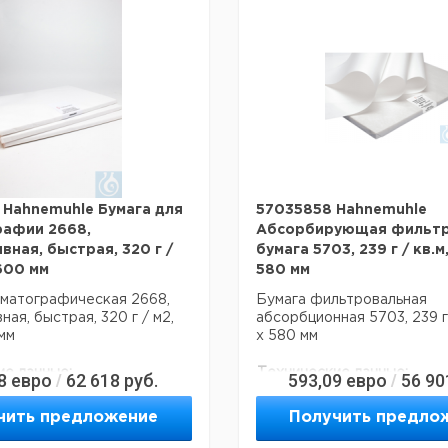
Вес брутто:
2,
Ширина упаковки:
0,
я перевозки (реальные
ут отличаться)
Высота упаковки:
0,
оисхождения:
Германия
Глубина упаковки:
0,
Нижняя
Темп. режим
10
оисхождения:
Саксония
транспортировки:
С
:
3,67 кг
15
Темп. режим хранения:
С
аковки:
0,460 м
ковки:
0,032 м
аковки:
0,570 м
3
ковки:
0,01 м
Hahnemuhle Бумага для
57035858 Hahnemuhle
им
10-50 & deg;
рафии 2668,
Абсорбирующая фильтр
ировки:
С
вная, быстрая, 320 г /
бумага 5703, 239 г / кв.м
15-30 & deg;
 600 мм
м хранения:
580 мм
С
оматографическая 2668,
Бумага фильтровальная
ая, быстрая, 320 г / м2,
абсорбционная 5703, 239 г
мм
х 580 мм
ие данные:
Технические данные:
8
евро
62 618
руб.
593,09
евро
56 90
/
/
ет
Описание типа
Sort
продукта:
011367009847
чить предложение
Получить предло
Базовый вес:
239 