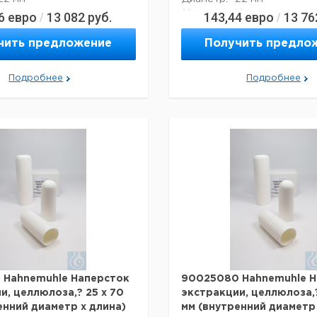
Целлюлоза
Материал:
Целлюлоза
6
евро
13 082
руб.
143,44
евро
13 76
/
/
нет
асептики:
нет
80 мм
Высота:
100 мм
чить предложение
Получить предло
4011367010119
Код EAN:
4011367010126
Подробнее
Подробнее
я перевозки (реальные
Данные для перевозки (ре
ут отличаться)
данные могут отличаться)
оисхождения:
Германия
Страна происхождения:
Ге
Нижняя
Ни
оисхождения:
Страна происхождения:
Саксония
Са
:
130 г
Вес брутто:
16
аковки:
0,125 м
Ширина упаковки:
0,
ковки:
0,105 м
Высота упаковки:
0,
аковки:
0,125 м
Глубина упаковки:
0,
им
10-50 & deg;
Темп. режим
10
ировки:
С
транспортировки:
С
15-30 & deg;
15
м хранения:
Темп. режим хранения:
С
С
 Hahnemuhle Наперсток
90025080 Hahnemuhle Н
и, целлюлоза,? 25 х 70
экстракции, целлюлоза,?
енний диаметр х длина)
мм (внутренний диаметр 