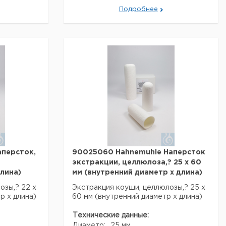
Подробнее
 мм
 мм
Данные для перевозки (реальные
данные могут отличаться)
1367009823
Страна происхождения:
Германия
Нижняя
Страна происхождения:
альные
Саксония
Вес брутто:
120 г
рмания
Ширина упаковки:
0,110 м
жняя
Высота упаковки:
0,110 м
ксония
Глубина упаковки:
0,110 м
2 кг
Темп. режим
10-50 & deg;
590 м
транспортировки:
С
052 м
15-30 & deg;
Темп. режим хранения:
585 м
С
3
02 м
аперсток,
90025060 Hahnemuhle Наперсток
-50 & deg;
экстракции, целлюлоза,? 25 х 60
лина)
мм (внутренний диаметр х длина)
-30 & deg;
озы,? 22 х
Экстракция коуши, целлюлозы,? 25 х
р х длина)
60 мм (внутренний диаметр х длина)
Технические данные:
Диаметр:
25 мм