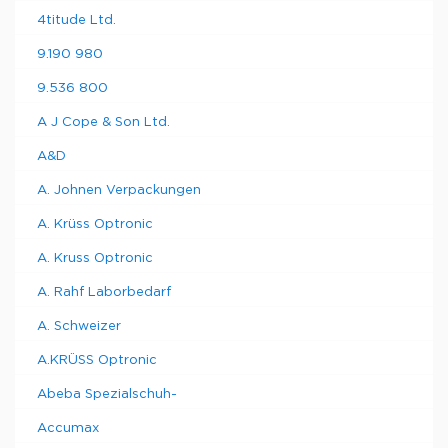
упаковки
270 x
210 x
1
9695021
слоем
4titude Ltd.
12,8 л
250
200
Рекомендуем купить по низкой цене.
9.190 980
Рекомендуем купить по низкой цене.
9.536 800
A J Cope & Son Ltd.
A&D
A. Johnen Verpackungen
A. Krüss Optronic
A. Kruss Optronic
A. Rahf Laborbedarf
A. Schweizer
A.KRÜSS Optronic
Abeba Spezialschuh-
Accumax