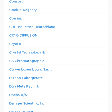
Consort
Coolike-Regnery
Corning
CRC Industries Deutschland
CRYO DIFFUSION
CryoMill
Crystal Technology &
CS Chromatographie
Curver Luxembourg S.a.r.l.
Dülabo Laborgeräte
Dürr Metalltechnik
Dacos A/S
Daigger Scientific, Inc.