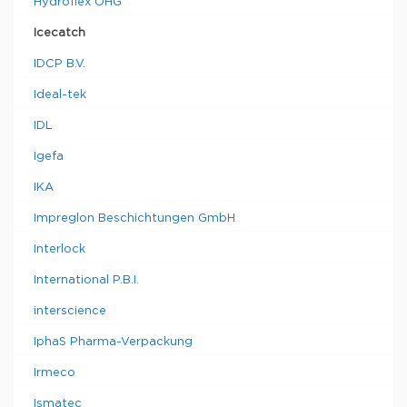
Hydroflex OHG
Icecatch
IDCP B.V.
Ideal-tek
IDL
Igefa
IKA
Impreglon Beschichtungen GmbH
Interlock
International P.B.I.
interscience
IphaS Pharma-Verpackung
Irmeco
Ismatec