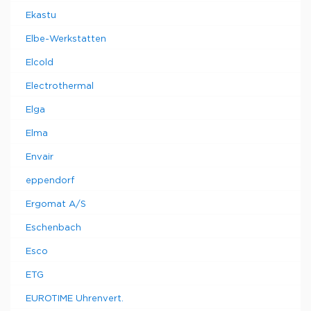
Ekastu
Elbe-Werkstatten
Elcold
Electrothermal
Elga
Elma
Envair
eppendorf
Ergomat A/S
Eschenbach
Esco
ETG
EUROTIME Uhrenvert.