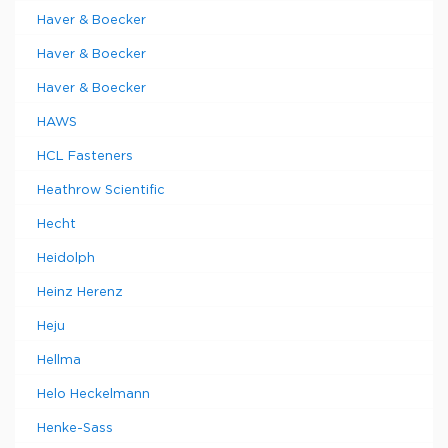
Haver & Boecker
Haver & Boecker
Haver & Boecker
HAWS
HCL Fasteners
Heathrow Scientific
Hecht
Heidolph
Heinz Herenz
Heju
Hellma
Helo Heckelmann
Henke-Sass