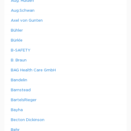
Aug. Hulden
Aug.Schwan
Axel von Gunten
Bühler
Bürkle
B-SAFETY
B. Braun
BAG Health Care GmbH
Bandelin
Barnstead
BartelsRieger
Bayha
Becton Dickinson
Behr