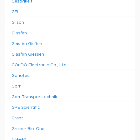
Gestigkeit
GFL
Gilson
Glasfirn
Glasfirn Gießen
Glasfirn Giessen
GOnDO Electronic Co., Ltd.
Gonotec
Gorr
Gorr Transporttechnik
GPE Scientific
Grant
Greiner Bio-One
Greven