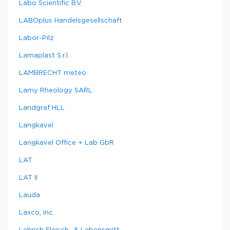
Labo Scientific B.V.
LABOplus Handelsgesellschaft
Labor-Pilz
Lamaplast S.r.l.
LAMBRECHT meteo
Lamy Rheology SARL
Landgraf HLL
Langkavel
Langkavel Office + Lab GbR
LAT
LAT II
Lauda
Laxco, Inc.