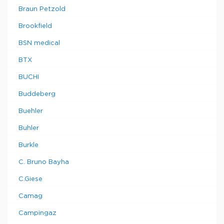
Braun Petzold
Brookfield
BSN medical
BTX
BUCHI
Buddeberg
Buehler
Buhler
Burkle
C. Bruno Bayha
C.Giese
Camag
Campingaz