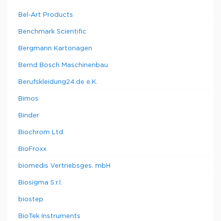
Bel-Art Products
Benchmark Scientific
Bergmann Kartonagen
Bernd Bosch Maschinenbau
Berufskleidung24.de e.K.
Bimos
Binder
Biochrom Ltd.
BioFroxx
biomedis Vertriebsges. mbH
Biosigma S.r.l.
biostep
BioTek Instruments