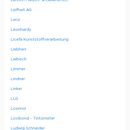
Lehrich Fleisch- & Lebensmitt.
Leifheit AG
Lenz
Leonhardy
Licefa Kunststoffverarbeitung
Liebherr
Liebisch
Limmer
Lindner
Linker
LLG
Losimol
Lovibond - Tintometer
Ludwig Schneider