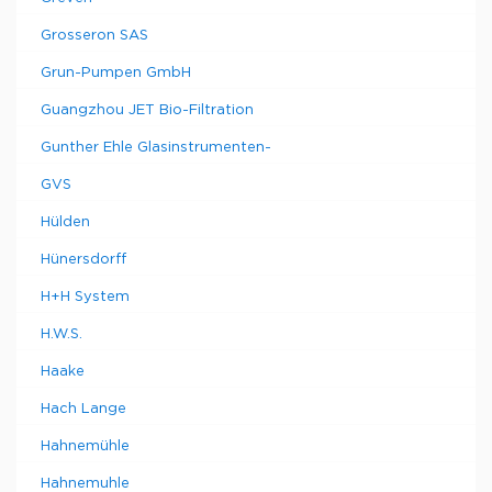
Grosseron SAS
Grun-Pumpen GmbH
Guangzhou JET Bio-Filtration
Gunther Ehle Glasinstrumenten-
GVS
Hülden
Hünersdorff
H+H System
H.W.S.
Haake
Hach Lange
Hahnemühle
Hahnemuhle