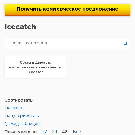
Получить
коммерческое
предложение
Icecatch
Сосуды Дьюара,
изолированные контейнеры
Icecatch
Сортировать:
по цене
популярности
Вид таблицей
Показывать по:
48
12
24
Все