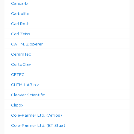
Cancarb
Carbolite
Carl Roth
Carl Zeiss
CAT M. Zipperer
CeramTec
CertoClav
CETEC
CHEM-LAB n.v.
Cleaver Scientific
Clipox
Cole-Parmer Ltd. (Argos)
Cole-Parmer Ltd. (ET Stua)