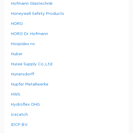
Hofmann Glastechnik
Honeywell Safety Products
HORO
HORO Dr. Hofmann
Hospidex nv
Huber
Huixia Supply Co.,Ltd.
Hunersdorff
Hupfer Metallwerke
HWS
Hydroflex OHG
Icecatch
IDCP B.V.