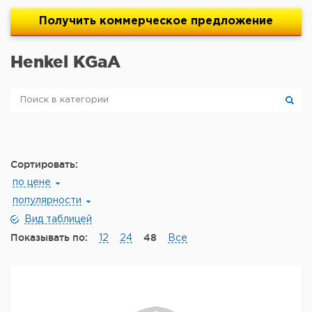
Получить
коммерческое
предложение
Henkel KGaA
Сортировать:
по цене
популярности
Вид таблицей
Показывать по:
48
12
24
Все