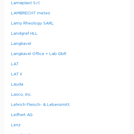
Lamaplast S.r.l.
LAMBRECHT meteo
Lamy Rheology SARL
Landgraf HLL
Langkavel
Langkavel Office + Lab GbR
LAT
LAT II
Lauda
Laxco, Inc.
Lehrich Fleisch- & Lebensmitt.
Leifheit AG
Lenz