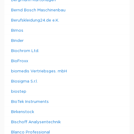
Bergmann Kartonagen
Bernd Bosch Maschinenbau
Berufskleidung24.de e.K.
Bimos
Binder
Biochrom Ltd.
BioFroxx
biomedis Vertriebsges. mbH
Biosigma S.r.l.
biostep
BioTek Instruments
Birkenstock
Bischoff Analysentechnik
Blanco Professional