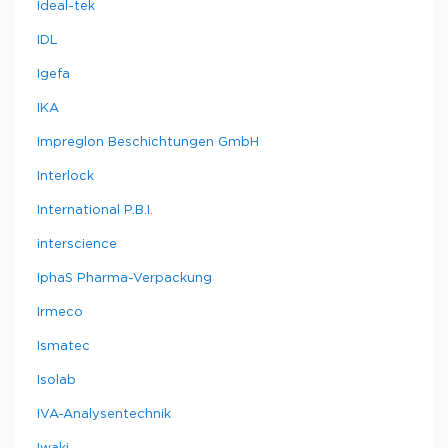
Ideal-tek
IDL
Igefa
IKA
Impreglon Beschichtungen GmbH
Interlock
International P.B.I.
interscience
IphaS Pharma-Verpackung
Irmeco
Ismatec
Isolab
IVA-Analysentechnik