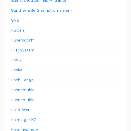
Guangzhou JET Bio-Filtration
Gunther Ehle Glasinstrumenten-
GVS
Hülden
Hünersdorff
H+H System
H.W.S.
Haake
Hach Lange
Hahnemühle
Hahnemuhle
Hailo-Werk
Haiminger KG
Haldenwanger