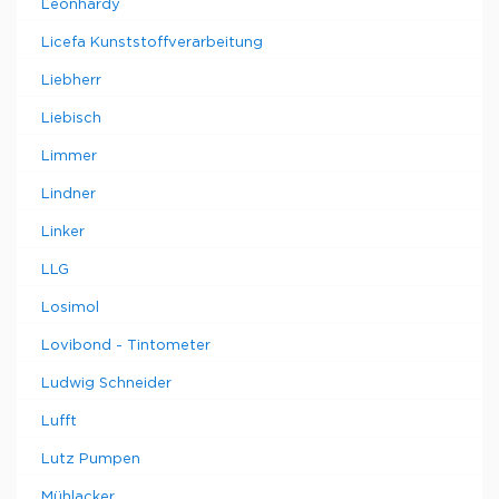
Leonhardy
Licefa Kunststoffverarbeitung
Liebherr
Liebisch
Limmer
Lindner
Linker
LLG
Losimol
Lovibond - Tintometer
Ludwig Schneider
Lufft
Lutz Pumpen
Mühlacker