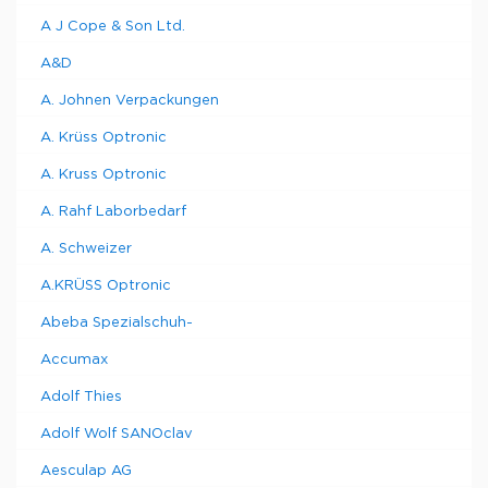
A J Cope & Son Ltd.
A&D
A. Johnen Verpackungen
A. Krüss Optronic
A. Kruss Optronic
A. Rahf Laborbedarf
A. Schweizer
A.KRÜSS Optronic
Abeba Spezialschuh-
Accumax
Adolf Thies
Adolf Wolf SANOclav
Aesculap AG