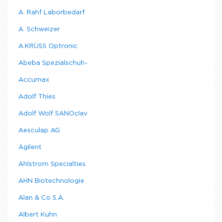
A. Rahf Laborbedarf
A. Schweizer
A.KRÜSS Optronic
Abeba Spezialschuh-
Accumax
Adolf Thies
Adolf Wolf SANOclav
Aesculap AG
Agilent
Ahlstrom Specialties
AHN Biotechnologie
Alan & Co S.A.
Albert Kuhn