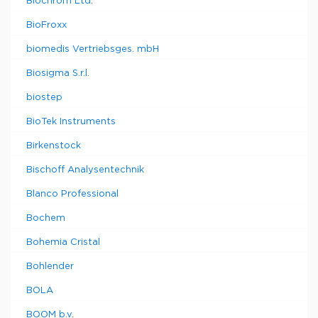
Biochrom Ltd.
BioFroxx
biomedis Vertriebsges. mbH
Biosigma S.r.l.
biostep
BioTek Instruments
Birkenstock
Bischoff Analysentechnik
Blanco Professional
Bochem
Bohemia Cristal
Bohlender
BOLA
BOOM b.v.