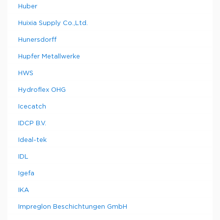
Huber
Huixia Supply Co.,Ltd.
Hunersdorff
Hupfer Metallwerke
HWS
Hydroflex OHG
Icecatch
IDCP B.V.
Ideal-tek
IDL
Igefa
IKA
Impreglon Beschichtungen GmbH