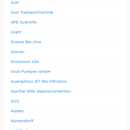
Gorr
Gorr Transporttechnik
GPE Scientific
Grant
Greiner Bio-One
Greven
Grosseron SAS
Grun-Pumpen GmbH
Guangzhou JET Bio-Filtration
Gunther Ehle Glasinstrumenten-
GVS
Hülden
Hünersdorff