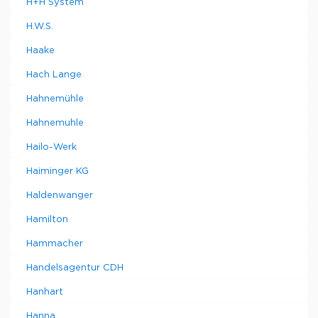
H+H System
H.W.S.
Haake
Hach Lange
Hahnemühle
Hahnemuhle
Hailo-Werk
Haiminger KG
Haldenwanger
Hamilton
Hammacher
Handelsagentur CDH
Hanhart
Hanna