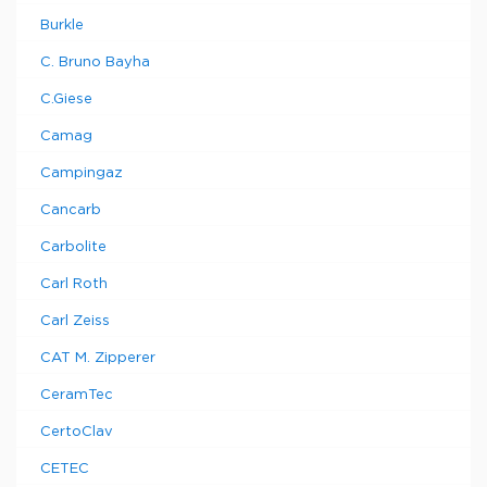
Burkle
C. Bruno Bayha
C.Giese
Camag
Campingaz
Cancarb
Carbolite
Carl Roth
Carl Zeiss
CAT M. Zipperer
CeramTec
CertoClav
CETEC