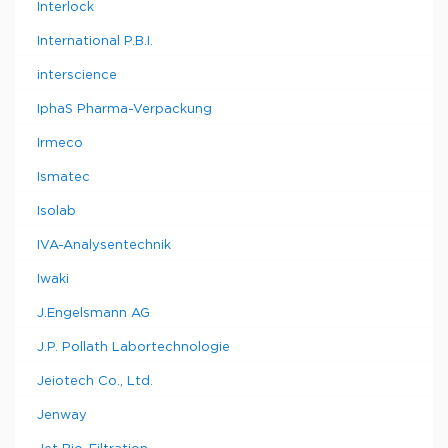
Interlock
International P.B.I.
interscience
IphaS Pharma-Verpackung
Irmeco
Ismatec
Isolab
IVA-Analysentechnik
Iwaki
J.Engelsmann AG
J.P. Pollath Labortechnologie
Jeiotech Co., Ltd.
Jenway