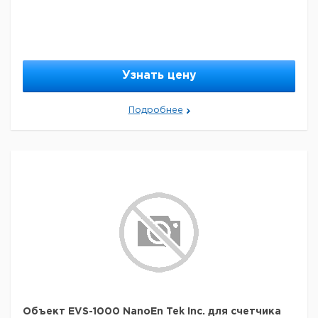
счетчик клеток
1
6284817
EVE™
Пластинки для
подсчета клеток
EVE™ и 1 х 1.5 мл
50
6284818
Узнать цену
трипанового
синего для 100
подсчетов
Подробнее
Тест-шарики
для счетчика
1
6284819
клеток EVE™ 1 х
1 мл конц. 1.0 х 10
Объект EVS-1000 NanoEn Tek Inc. для счетчика