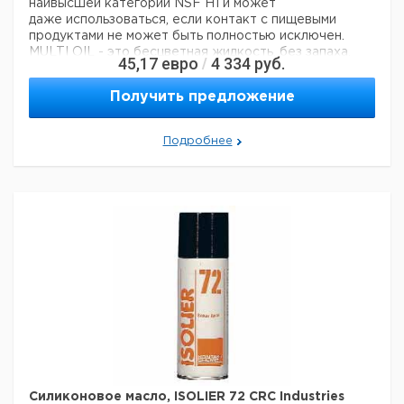
наивысшей категории NSF H1 и может
даже использоваться, если контакт с пищевыми
продуктами не может быть полностью исключен.
MULTI OIL - это бесцветная жидкость, без запаха,
45,17
евро
4 334
руб.
/
без силикона и термостойкая до 150 °C.
- Смазывает, растворяет и защищает
Получить предложение
- Универсальное применение в пищевой технологии
Цена
Цена
Подробнее
Кол-
Объем
Кат.
с
с
Срок
Тип
во в
мл.
номер
НДС,
НДС,
поставки
упак.
евро
руб
Multioil
NSF
500
1
6285724
H1
Силиконовое масло, ISOLIER 72 CRC Industries