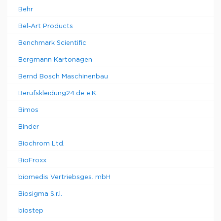
Behr
Bel-Art Products
Benchmark Scientific
Bergmann Kartonagen
Bernd Bosch Maschinenbau
Berufskleidung24.de e.K.
Bimos
Binder
Biochrom Ltd.
BioFroxx
biomedis Vertriebsges. mbH
Biosigma S.r.l.
biostep