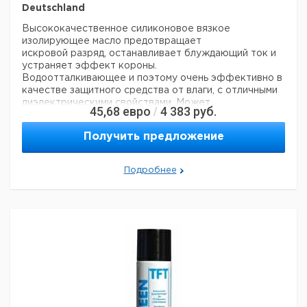
Deutschland
Высококачественное силиконовое вязкое
изолирующее масло предотвращает
искровой разряд, останавливает блуждающий ток и
устраняет эффект короны.
Водоотталкивающее и поэтому очень эффективно в
качестве защитного средства от влаги, с отличными
диэлектрическими свойствами. Может
45,68
евро
4 383
руб.
/
использоваться при температурах от -50 °C до +200
°C.
Получить предложение
Цена с
Цена с
Объем
Кол-во
Кат.
Срок
НДС,
НДС,
Подробнее
мл.
в упак.
номер
поставки
евро
руб
200
1
7086627