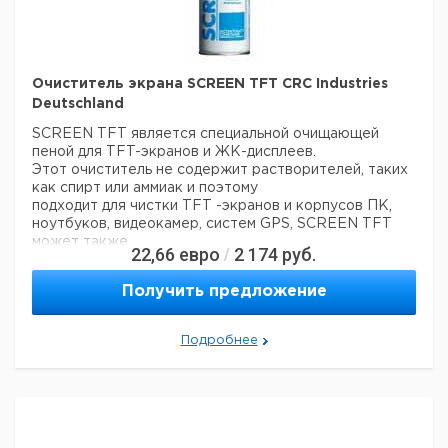
Очиститель экрана SCREEN TFT CRC Industries
Deutschland
SCREEN TFT является специальной очищающей
пеной для TFT-экранов и ЖК-дисплеев.
Этот очиститель не содержит растворителей, таких
как спирт или аммиак и поэтому
подходит для чистки TFT -экранов и корпусов ПК,
ноутбуков, видеокамер, систем GPS, SCREEN TFT
может также
22,66
евро
2 174
руб.
/
использоваться для очистки сенсорных экранов, CD-
дисков, сканеров, копировальных аппаратов.
Получить предложение
Цена
Цена
Кол-
Объем
Кат.
с
с
Срок
Подробнее
Тип
во в
л.
номер
НДС,
НДС,
поставки
упак.
евро
руб
Спрей
200
1
6285723