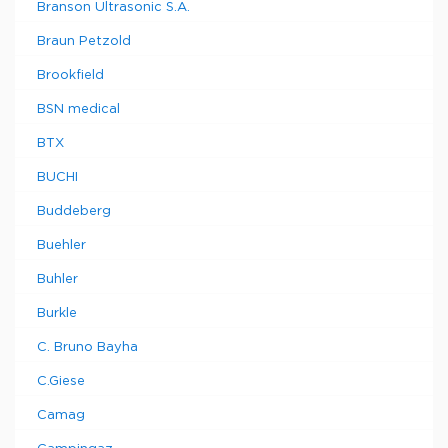
Branson Ultrasonic S.A.
Braun Petzold
Brookfield
BSN medical
BTX
BUCHI
Buddeberg
Buehler
Buhler
Burkle
C. Bruno Bayha
C.Giese
Camag