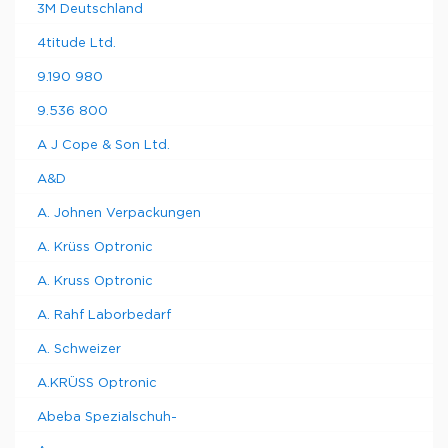
3M Deutschland
4titude Ltd.
9.190 980
9.536 800
A J Cope & Son Ltd.
A&D
A. Johnen Verpackungen
A. Krüss Optronic
A. Kruss Optronic
A. Rahf Laborbedarf
A. Schweizer
A.KRÜSS Optronic
Abeba Spezialschuh-