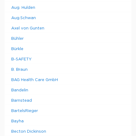
Aug. Hulden
Aug.Schwan
Axel von Gunten
Bühler
Bürkle
B-SAFETY
B. Braun
BAG Health Care GmbH
Bandelin
Barnstead
BartelsRieger
Bayha
Becton Dickinson