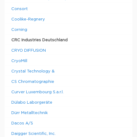
Consort
Coolike-Regnery
Corning
CRC Industries Deutschland
CRYO DIFFUSION
CryoMill
Crystal Technology &
CS Chromatographie
Curver Luxembourg S.a.r.l.
Dülabo Laborgeräte
Dürr Metalltechnik
Dacos A/S
Daigger Scientific, Inc.