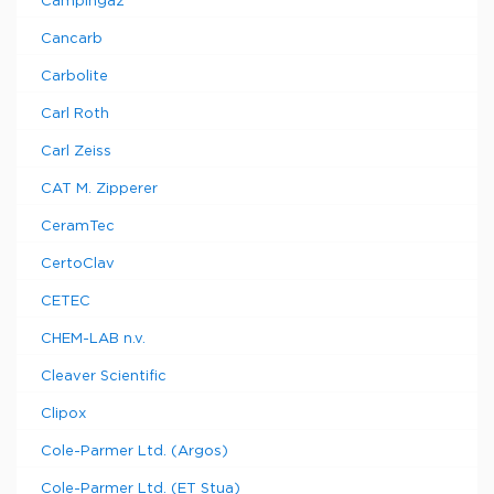
Campingaz
Cancarb
Carbolite
Carl Roth
Carl Zeiss
CAT M. Zipperer
CeramTec
CertoClav
CETEC
CHEM-LAB n.v.
Cleaver Scientific
Clipox
Cole-Parmer Ltd. (Argos)
Cole-Parmer Ltd. (ET Stua)