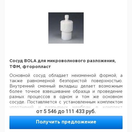
Прошу обратить внимание на то, что минимальный
заказ в нашей компании составляет 300 евро с ндс.
Сосуд BOLA для микроволнового разложения,
ТФМ, фторопласт
Основной сосуд обладает неизменной формой, а
также равномерной
безпористой поверхностью.
Внутренний сменный вкладыш делает возможным
более точное взвешивание образца и проведение
разных процессов в одном и том же основном
сосуде.
Поставляется с установленным комплектом
уплотнений и разрывных мембран, в комплект
от
5 546
до
111 433
руб.
поставки включены
также 10 запасных мембран. Для
проб массой до 0,5 г.
Получить предложение