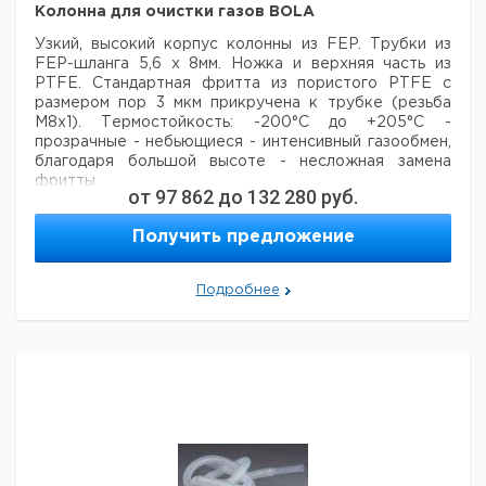
Колонна для очистки газов BOLA
Узкий, высокий корпус колонны из FEP. Трубки из
FEP-шланга 5,6 х 8мм. Ножка
и верхняя часть из
PTFE.
Стандартная фритта из пористого PTFE с
размером пор 3 мкм прикручена к трубке (резьба
М8х1).
Термостойкость: -200°C до +205°C
-
прозрачные
- небьющиеся
- интенсивный газообмен,
благодаря большой высоте
- несложная замена
фритты
от
97 862
до
132 280
руб.
Наружный
Цена
Ц
Получить предложение
Кол-
Объем
Высота
диаметр
Кат.
с
с
Тип
во в
мл.
мм.
шланга/
номер
НДС,
Н
упак.
трубки
евро
р
Подробнее
Колонна
500
400
8
1
9110306
Колонна
1000
700
8
1
9110308