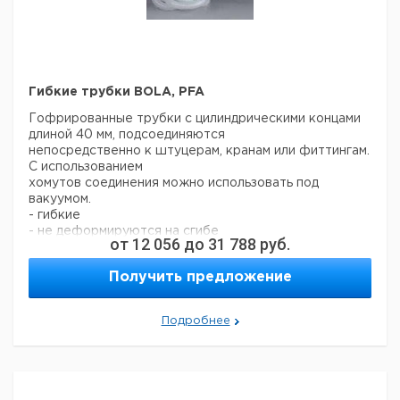
Гибкие трубки BOLA, PFA
Гофрированные трубки с цилиндрическими концами
длиной 40 мм, подсоединяются
непосредственно к штуцерам, кранам или фиттингам.
С использованием
хомутов соединения можно использовать под
вакуумом.
- гибкие
- не деформируются на сгибе
от
12 056
до
31 788
руб.
- непористые
- полупрозрачные
Получить предложение
- идеальны для вибрирующих соединений
- используются при малом радиусе сгиба
- для компенсации температурных деформаций
Подробнее
- простая работа с жидкостями.
Цена
Внешний
Кол-
Размер
Внутренний
Длина
Кат.
с
диаметр
во в
NW
диаметр мм
м
номер
НДС,