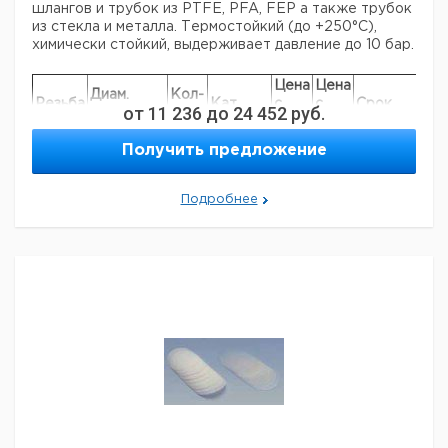
шлангов и трубок из PTFE, PFA, FEP а также трубок
из стекла и металла. Термостойкий (до +250°С),
химически стойкий, выдерживает давление до 10 бар.
Цена
Цена
Диам.
Кол-
Резьба
Кат.
с
с
Срок
от
11 236
до
24 452
руб.
отверстия
во в
GL
номер
НДС,
НДС,
поставки
мм
упак.
евро
руб
Получить предложение
14
6,5
1
9207133
18
10,5
1
9207134
Подробнее
25
14,5
1
9207135
Прошу обратить внимание на то, что минимальный
заказ в нашей компании составляет 300 евро с ндс.