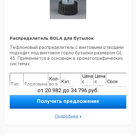
Распределитель BOLA для бутылок
Тефлоновый распределитель с винтовыми отводами
подходит под винтовое горло бутылки размером GL
45. Применяется в основном в хроматографических
системах.
Цена
Цена
Кол-
Кат.
с
с
Срок
Тип
Горловина
во в
номер
НДС,
НДС,
поставки
от
20 982
до
34 796
руб.
упак.
евро
руб
PFA
2 x GL 14
1
9209851
Получить предложение
PTFE
3 x GL 14
1
9209852
PTFE
3 x GL 18
1
9209844
Подробнее
Прошу обратить внимание на то, что минимальный
заказ в нашей компании составляет 300 евро с ндс.