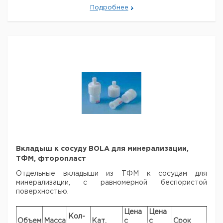
Макс.
Максимальн
Объем
Внутре100нний
Подробнее
Тип
Давление
температур
мл.
диаметр мм.
бар
°C
Сосуд со
вкладышем
10
24
25
160
BOLA
Сосуд со
вкладышем
20
30
20
150
BOLA
Сосуд со
вкладышем
50
43
20
150
BOLA
Вкладыш к сосуду BOLA для минерализации,
ТФМ, фторопласт
Отдельные вкладыши из ТФМ к сосудам для
минерализации, с
равномерной беспористой
поверхностью.
Цена
Цена
Кол-
Объем
Масса
Кат.
с
с
Срок