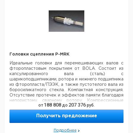
Головки сцепления P-MRK
Идеальные головки для перемешивающих валов с
фторопластовым покрытием от
BOLA. Состоит из
капсулированного вала (сталь) с
шарикоподшипниками, ротора
и нижнего подшипника
из фторопласта/ПЭЭК, а также пустотелого вала из
боросиликатного стекла. Компактная
конструкция.
Отсутствие протечек и эффектов памяти благодаря
непористому, сварному ротору. Компрессионные
188 808
207 376
от
до
руб.
фитинги для безопасного крепления вала мешалки и
оптимальной передачи мощности. Конус с гайкой
Получить предложение
(Safe-Lab)
для быстрого соединения и снятия
конусного соединения. Площадь 6 мм для приема
мешалки или муфты.
Установочная длина вала 95 мм.
Подробнее
Внешний диаметр 50 мм.
- газонепроницаемая