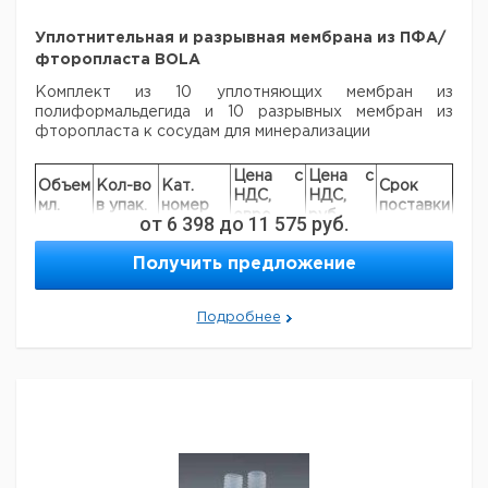
Уплотнительная и разрывная мембрана из ПФА/
фторопласта BOLA
Комплект из 10 уплотняющих мембран из
полиформальдегида и 10 разрывных
мембран из
фторопласта к сосудам для минерализации
Цена с
Цена с
Объем
Кол-во
Кат.
Срок
НДС,
НДС,
мл.
в упак.
номер
поставки
евро
руб
от
6 398
до
11 575
руб.
5
10
9601490
Получить предложение
10 +
10
9601491
20
50 +
Подробнее
10
9601492
100