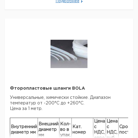
Подробнее
стойкость: универсальная
Автоклавирование: при
121°C
Резьба крышки: 2 х GL 18
Цена
Цена
Кол-
Объем
Высота
Кат.
с
с
Срок
Резьба
во в
мл.
мм.
номер
НДС,
НДС,
поставки
упак.
евро
руб
500
207
GL 45
1
9110312
1000
256
GL 45
1
9110313
GLS
500
186
1
9110314
80
GLS
1000
256
1
9110315
80
Фторопластовые шланги BOLA
Универсальные, химически стойкие. Диапазон
температур от -200°C до +260°C.
Цена за 1 метр.
Цена
Цена
Внешний
Кол-
Внутренний
Кат.
с
с
Срок
диаметр
во в
диаметр мм
номер
НДС,
НДС,
поставк
мм
упак.