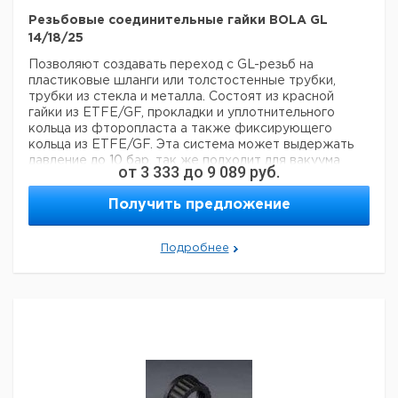
Резьбовые соединительные гайки BOLA GL
14/18/25
Позволяют создавать переход с GL-резьб на
пластиковые шланги или толстостенные трубки,
трубки из стекла и металла. Состоят из красной
гайки из ETFE/GF, прокладки и уплотнительного
кольца из фторопласта а также фиксирующего
кольца из ETFE/GF. Эта система может выдержать
давление до 10 бар, так же подходит для вакуума
от
3 333
до
9 089
руб.
(при комнатной температуре для размеров GL 14-25).
Транспортируемая среда вступает в контакт только
Получить предложение
с фторопластом.
Для
Подробнее
Цена
Цена
шлангов с
Кол-
Резьба
Кат.
с
с
Срок
наружным
во в
GL
номер
НДС,
НДС,
поставки
диаметром
упак.
евро
руб
мм
1,0
14
1
9209802
1,6
14
1
9209803
3.0
14
1
9209806
3.2
14
1
9209807