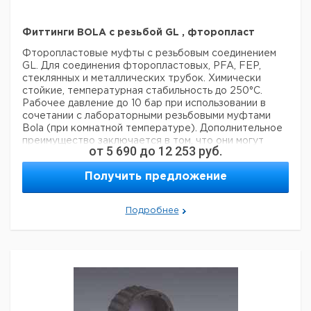
Фиттинги BOLA с резьбой GL , фторопласт
Фторопластовые муфты с резьбовым соединением
GL. Для соединения фторопластовых, PFA, FEP,
стеклянных и металлических трубок. Химически
стойкие, температурная стабильность до 250°C.
Рабочее давление до 10 бар при использовании в
сочетании с лабораторными резьбовыми муфтами
Bola (при комнатной температуре). Дополнительное
преимущество заключается в том, что они могут
от
5 690
до
12 253
руб.
использоваться в качестве переходников для
соединения трубок различного диаметра. Для
Получить предложение
упрощения соединения трубок рекомендуется
использовать в сочетании с лабораторными
резьбовыми муфтами Bola, которые заказываются
Подробнее
отдельно.
Цена
Цена
Диам.
Кол-
Резьба
Кат.
с
с
Срок
отверстия
во в
GL
номер
НДС,
НДС,
поставки
мм
упак.
евро
руб
14
6,5
1
9207113