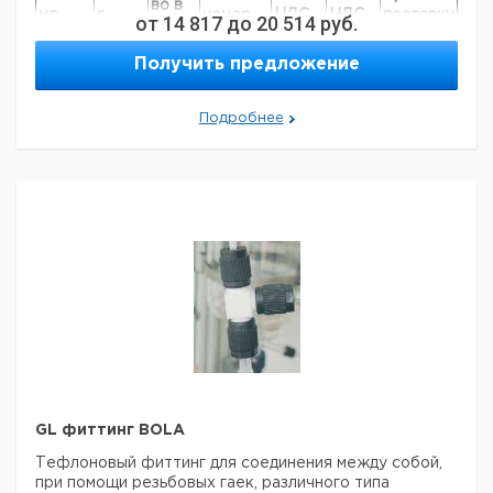
во в
мл.
г.
номер
НДС,
НДС,
поставки
от
14 817
до
20 514
руб.
упак.
евро
руб
10
48
1
9601481
Получить предложение
20
55
1
9601482
50
112
1
9601483
Подробнее
GL фиттинг BOLA
Тефлоновый фиттинг для соединения между собой,
при помощи резьбовых гаек, различного типа