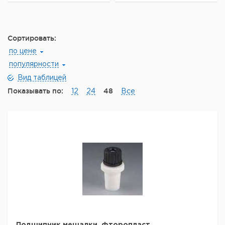
Сортировать:
по цене
популярности
Вид таблицей
Показывать по:
48
12
24
Все