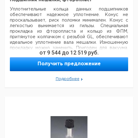
Подшипник мешалки, фторопласт
Уплотнительные кольца данных подшипников
обеспечивают надежное уплотнение.
Конус не
проскальзывает, риск поломки минимален. Конус с
легкостью вынимается
из гильзы. Специальная
прокладка из фторопласта и кольцо из ФПМ,
притянутое колпачком с резьбой GL,
обеспечивают
идеальное уплотнение вала мешалки. Изношенную
прокладку можно заменить. Пригоден для
вакуума.
от
9 544
до
12 519
руб.
Идеальный подшипник для стальных и стеклянных
валов и валов BOLA.
Получить предложение
Цена
Цена
Общая
Кол-
Шлиф
Диаметр
Резьба
Кат.
с
с
С
Подробнее
длина
во в
NS
вала мм.
GL
номер
НДС,
НДС,
п
мм.
упак.
евро
руб
6.087
29/32
6
72
18
1
538
6.076
29/32
8
74
25
1
532
6.088
29/32
10
72
25
1
058