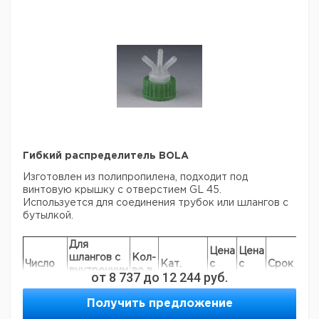
Гибкий распределитель BOLA
Изготовлен из полипропилена, подходит под
винтовую крышку с отверстием GL 45.
Используется для соединения трубок или шлангов с
бутылкой.
Для
Цена
Цена
шлангов с
Кол-
Число
Кат.
с
с
Срок
внутренним
во в
от
8 737
до
12 244
руб.
насадок
номер
НДС,
НДС,
поставки
диаметром
упак.
евро
руб
мм
Получить предложение
2
6 - 9
1
7634892