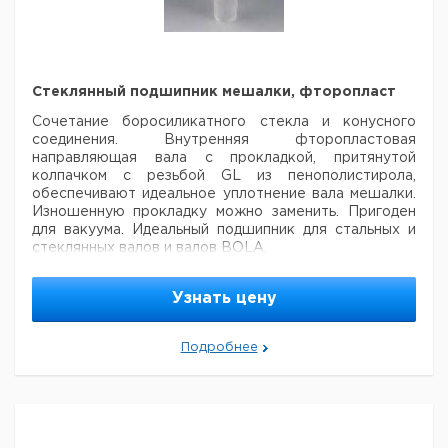
Рекомендуем купить по низкой цене.
Стеклянный подшипник мешалки, фторопласт
Сочетание боросиликатного стекла и конусного
соединения. Внутренняя
фторопластовая
направляющая вала с прокладкой, притянутой
колпачком с
резьбой GL из пенополистирола,
обеспечивают идеальное уплотнение вала мешалки.
Изношенную прокладку
можно заменить. Пригоден
для вакуума. Идеальный подшипник для стальных и
стеклянных валов и валов BOLA.
Общая
Шлиф
Диаметр
Резьба
Кол-во
Кат.100
длина
NS
вала мм.
GL
в упак.
номер
Узнать цену
мм.
6,510
29/32
8
90
25
1
032
Подробнее
6,088
29/32
10
90
25
1
059