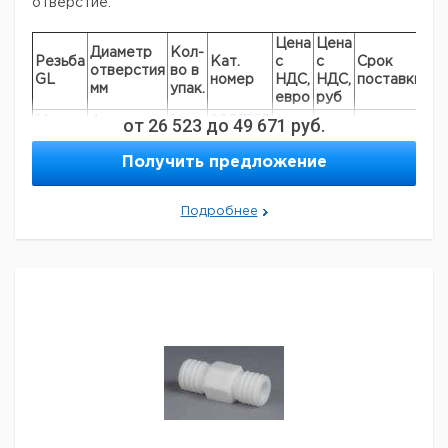
отверстие.
Цена
Цена
Диаметр
Кол-
Резьба
Кат.
с
с
Срок
отверстия
во в
GL
номер
НДС,
НДС,
поставки
мм
упак.
евро
руб
14
4
от
26 523
1
до
9207156
49 671
руб.
18
6
1
9207157
Получить предложение
25
6
1
9207158
Прошу обратить внимание на то, что минимальный
Подробнее
заказ в нашей компании составляет 300 евро с ндс.