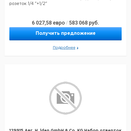
розеток 1/4 "+1/2"
6 027,58
евро
583 068
руб.
/
Получить предложение
Подробнее
129915 Авг. H_lden GmbH & Co. KG Набор отверток