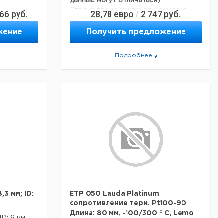
я катушки
данные могут отличаться)
Страна происхождения:
Германия
066
руб.
28,78
евро
2 747
руб.
/
альные
жение
Получить предложение
рмания
альные
Подробнее
кг
рмания
5 кг
97 м
88 м
39 м
333 м3
,3 мм; ID:
ETP 050 Lauda Platinum
сопротивление терм. Pt100-90
Длина: 80 мм, -100/300 ° C, Lemo