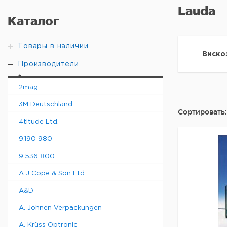
Lauda
Каталог
Товары в наличии
Виско
Производители
2mag
3M Deutschland
Сортировать:
4titude Ltd.
9.190 980
9.536 800
A J Cope & Son Ltd.
A&D
A. Johnen Verpackungen
A. Krüss Optronic