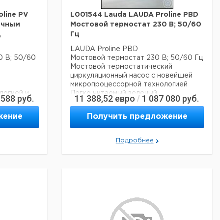
line PV
L001544 Lauda LAUDA Proline PBD
ачным
Мостовой термостат 230 В; 50/60
ц
Гц
LAUDA Proline PBD
0 В; 50/60
Мостовой термостат 230 В; 50/60 Гц
Мостовой термостатический
циркуляционный насос с новейшей
микропроцессорной технологией
логией и
Легко читаемый зеленый
 588
руб.
11 388,52
евро
1 087 080
руб.
/
светодиодный дисплей для
рмации и
отображения температуры
жение
Получить предложение
щей
Удобное руководство по меню.
Простое управление с помощью 3-х
 с
клавиш. Дополнительная клавиша
Подробнее
зрешением
Tmax для превышения температуры
сплея
Система EasyUse для простого
управления всем устройством
Помощник SelfCheck для диагностики
системы
омощью
Полностью электронный регулятор
х
непрерывного действия с ПИД-
боих.
регулированием для внутреннего и
Tmax для
внешнего управления