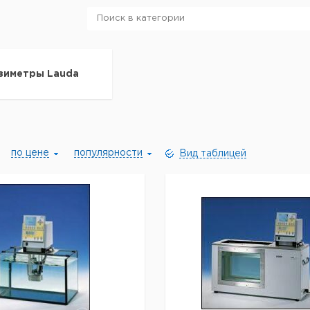
зиметры Lauda
по цене
популярности
Вид таблицей