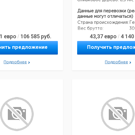
Оливковое дерево: 8,3 мм; 
Данные для перевозки (ре
данные могут отличаться)
Страна происхождения:
Ге
Вес брутто:
30
61
евро
106 585
руб.
43,37
евро
4 140
/
/
чить предложение
Получить предло
Подробнее
Подробнее