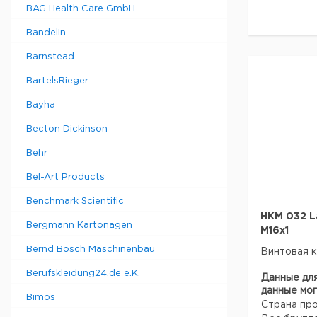
Вес брутто
BAG Health Care GmbH
Контроль т
Ширина уп
Мощность о
Высота упа
Bandelin
Потребляем
Глубина уп
кВт
Barnstead
Объем упа
Номинальны
Автоматиче
BartelsRieger
Габаритные
х 185 х 520
Bayha
* без конс
56 мм выш
Becton Dickinson
Стандартн
колпачка, 
Behr
2 ниппеля 
Bel-Art Products
Техническ
Benchmark Scientific
Вес нетто:
HKM 032 
Bergmann Kartonagen
M16x1
Данные дл
Bernd Bosch Maschinenbau
Винтовая 
данные мог
Страна пр
Berufskleidung24.de e.K.
Данные дл
Вес брутто
данные мог
Bimos
Ширина уп
Страна пр
Высота упа