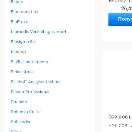
Вес брутто
Binder
Глубина уп
26,4
Объем упа
Biochrom Ltd.
Полу
BioFroxx
biomedis Vertriebsges. mbH
Biosigma S.r.l.
biostep
BioTek Instruments
Birkenstock
Bischoff Analysentechnik
Blanco Professional
Bochem
Bohemia Cristal
EGP 008 L
Bohlender
EGP 008 L