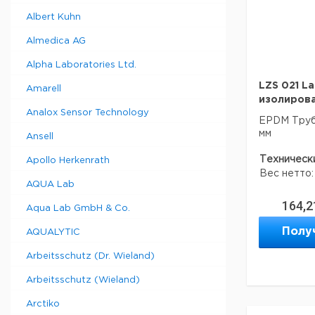
отсоединен
Albert Kuhn
качестве п
управлени
Almedica AG
Система Ea
управления
Alpha Laboratories Ltd.
SelfCheck 
системы
LZS 021 L
Amarell
Полностью
изолирова
непрерывн
Analox Sensor Technology
EPDM Трубк
действием 
мм
внешнего 
Ansell
Система P
Техническ
использова
Apollo Herkenrath
возможного
Вес нетто:
AQUA Lab
это разре
электропи
164,2
Aqua Lab GmbH & Co.
Защита от 
Данные дл
регулируем
данные мог
Полу
AQUALYTIC
со звуково
Страна пр
Поплавков
? Pr feren
Arbeitsschutz (Dr. Wieland)
определени
уровня
Arbeitsschutz (Wieland)
Насос LAUD
выбираемы
Arctiko
Оптически