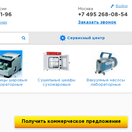
Войти
сии
Москва
1-96
+7 495 268-08-54
Заказать звонок
онах
Сервисный центр
ницы шаровые
Сушильные шкафы
Вакуумные насосы
бораторные
сухожаровые
лабораторные
анетарные
лабораторные
диафрагменные
мембранные
Получить
коммерческое
предложение