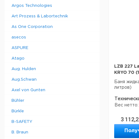
RS 232/485
Argos Technologies
стандартн
Возможнос
Art Prozess & Labortechnik
интерфейс
аналоговые
As One Corporation
Программат
asecos
температур
можно разд
ASPURE
Функция т
термостата
Atago
ожидания и
Разъемы на
LZB 227 L
Aug. Hulden
установлен
KRYO 70 (1
Телескопич
Aug.Schwan
Баня жидка
шириной д
литров)
Шнур питан
Axel von Gunten
(CEE7 / 7)
Техническ
Технически
Bühler
12876)
Вес нетто:
Диапазон р
Bürkle
... 300 ° C
3 112,
- с внешним
B-SAFETY
Данные дл
300 ° С
данные мог
Полу
B. Braun
Диапазон 
Страна пр
среды 5 ° C 