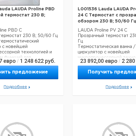
auda LAUDA Proline PBD
L001536 Lauda LAUDA Pro
й термостат 230 В;
24 C Термостат с прозр
обзором 230 В; 50/60 Г
ine PBD C
LAUDA Proline PV 24 C
ермостат 230 В; 50/60 Гц
Прозрачный термостат 23
термостатический
Гц
р с новейшей
Термостатическая ванна /
ессорной технологией и
циркулятор с новейшей
м функций для
микропроцессорной техно
7
евро
1 248 622
руб.
23 892,00
евро
2 280
/
/
рования и информации для
множеством функций для
оких ванн
программирования и инфо
чить предложение
Получить предло
ий ЖК-дисплей с
установленной охлаждаю
й с высоким разрешением
катушки
ми режимами дисплея
Графический ЖК-дисплей
Подробнее
Подробнее
льный зеленый
подсветкой с высоким ра
ный индикатор
и различными режимами ди
ры
Дополнительный зеленый
ествляется с помощью
светодиодный индикатор
рсора, цифровых
температуры
х клавиш или обоих.
Ввод осуществляется с п
льная клавиша Tmax для
клавиш курсора, цифровы
программных клавиш или о
 консоль может быть
Дополнительная клавиша 