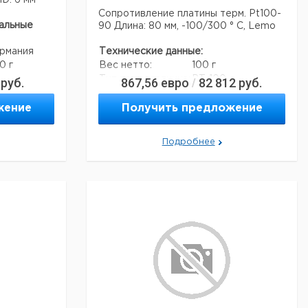
ID: 6 мм
Сопротивление платины терм. Pt100-
альные
90 Длина: 80 мм, -100/300 ° C, Lemo
рмания
Технические данные:
0 г
Вес нетто:
100 г
Тип термодатчика:
PT-100
руб.
867,56
евро
82 812
руб.
/
жение
Получить предложение
Данные для перевозки (реальные
данные могут отличаться)
Подробнее
Страна происхождения:
Германия