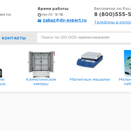
Время работы:
Бесплатно по Рос
8 (800)555-5
ем по
пн-пт: 9-18
zakaz@dv-expert.ru
Телефоны в реги
КОНТАКТЫ
ли
Климатические
Магнитные мешалки
Мель
ые,
камеры
ла
е,
пл
ые