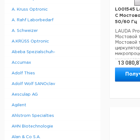
L001545 L
A. Kruss Optronic
C Мостово
A. Rahf Laborbedarf
50/60 Гц
A. Schweizer
LAUDA Prol
Мостовой т
A.KRÜSS Optronic
Мостовой 
циркулято
Abeba Spezialschuh-
микропроц
множество
13 080,8
Accumax
программи
очень глуб
Adolf Thies
Полу
Графическ
подсветко
Adolf Wolf SANOclav
и различны
Дополните
Aesculap AG
светодиод
температу
Agilent
Ввод осущ
клавиш ку
Ahlstrom Specialties
программны
AHN Biotechnologie
Дополните
перегрева
Alan & Co S.A.
Командная