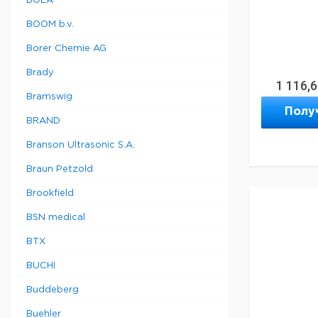
BOLA
BOOM b.v.
Borer Chemie AG
Brady
1 116,
Bramswig
Полу
BRAND
Branson Ultrasonic S.A.
Braun Petzold
Brookfield
BSN medical
BTX
BUCHI
Buddeberg
Buehler