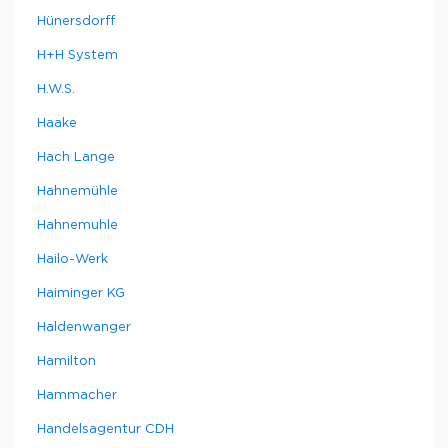
Hünersdorff
H+H System
H.W.S.
Haake
Hach Lange
Hahnemühle
Hahnemuhle
Hailo-Werk
Haiminger KG
Haldenwanger
Hamilton
Hammacher
Handelsagentur CDH