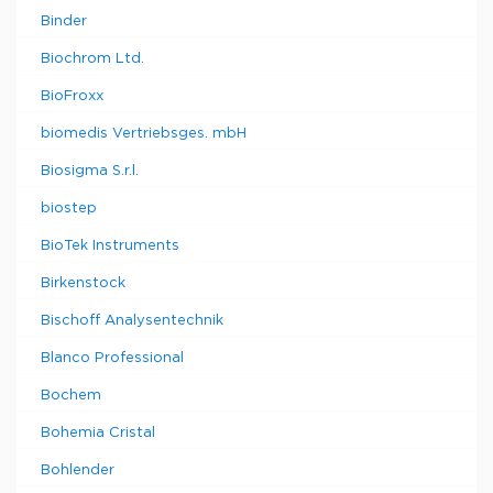
Binder
Biochrom Ltd.
BioFroxx
biomedis Vertriebsges. mbH
Biosigma S.r.l.
biostep
BioTek Instruments
Birkenstock
Bischoff Analysentechnik
Blanco Professional
Bochem
Bohemia Cristal
Bohlender