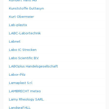
Kundert Vario AG
Kunststoffe Guttasyn
Kurt Obermeier
Lab-plastix
LABC-Labortechnik
Labnet
Labo IC Strecken
Labo Scientific B.V.
LABOplus Handelsgesellschaft
Labor-Pilz
Lamaplast S.r.l.
LAMBRECHT meteo
Lamy Rheology SARL
Landgraf HLL