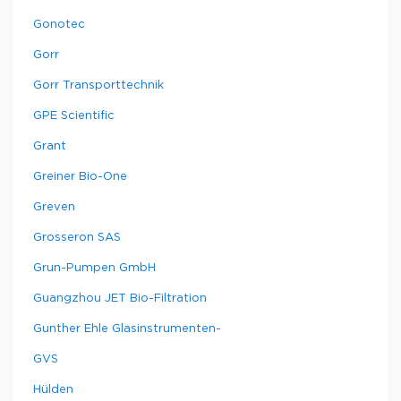
Gonotec
Gorr
Gorr Transporttechnik
GPE Scientific
Grant
Greiner Bio-One
Greven
Grosseron SAS
Grun-Pumpen GmbH
Guangzhou JET Bio-Filtration
Gunther Ehle Glasinstrumenten-
GVS
Hülden