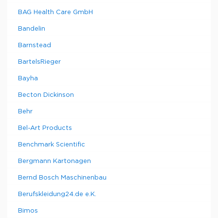
BAG Health Care GmbH
Bandelin
Barnstead
BartelsRieger
Bayha
Becton Dickinson
Behr
Bel-Art Products
Benchmark Scientific
Bergmann Kartonagen
Bernd Bosch Maschinenbau
Berufskleidung24.de e.K.
Bimos