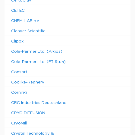
CertoClav
CETEC
CHEM-LAB n.v.
Cleaver Scientific
Clipox
Cole-Parmer Ltd. (Argos)
Cole-Parmer Ltd. (ET Stua)
Consort
Coolike-Regnery
Corning
CRC Industries Deutschland
CRYO DIFFUSION
CryoMill
Crystal Technology &