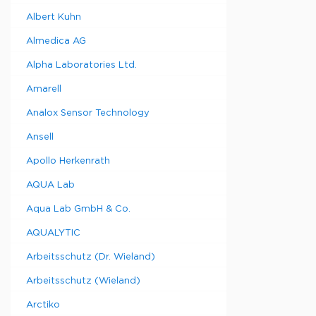
8
8.L
Albert Kuhn
T-
15
15.M
Almedica AG
T-
15
Alpha Laboratories Ltd.
15.C
T-
Amarell
15
15.L
Analox Sensor Technology
Ansell
Apollo Herkenrath
AQUA Lab
Aqua Lab GmbH & Co.
AQUALYTIC
Arbeitsschutz (Dr. Wieland)
Arbeitsschutz (Wieland)
Arctiko