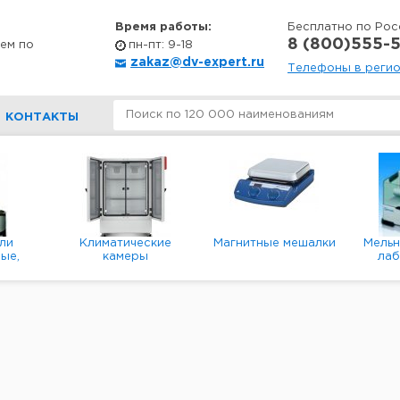
Время работы:
Бесплатно по Рос
8 (800)555-5
ем по
пн-пт: 9-18
zakaz@dv-expert.ru
Телефоны в реги
КОНТАКТЫ
ли
Климатические
Магнитные мешалки
Мель
ые,
камеры
ла
е,
пл
ые