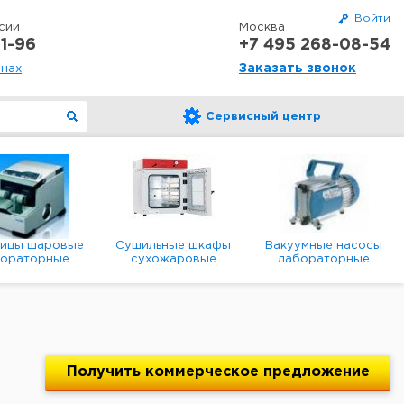
Войти
сии
Москва
1-96
+7 495 268-08-54
Заказать звонок
онах
Сервисный центр
ницы шаровые
Сушильные шкафы
Вакуумные насосы
бораторные
сухожаровые
лабораторные
анетарные
лабораторные
диафрагменные
мембранные
Получить
коммерческое
предложение