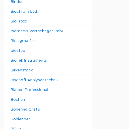
Binder
Biochrom Ltd.
BioFroxx
biomedis Vertriebsges. mbH
Biosigma S.r.l.
biostep
BioTek Instruments
Birkenstock
Bischoff Analysentechnik
Blanco Professional
Bochem
Bohemia Cristal
Bohlender