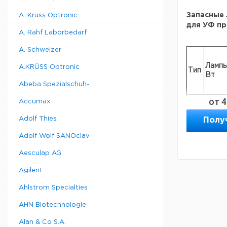
Запасные 
A. Kruss Optronic
для УФ п
A. Rahf Laborbedarf
A. Schweizer
Ламп
A.KRÜSS Optronic
Тип
Вт
Abeba Spezialschuh-
от
4
T-
Accumax
4
4.C
Adolf Thies
Полу
T-
4
4.L
Adolf Wolf SANOclav
T-
6
6.C
Aesculap AG
T-
6
Agilent
6.L
T-
Ahlstrom Specialties
8
8.M
T-
AHN Biotechnologie
8
8.C
Alan & Co S.A.
T-