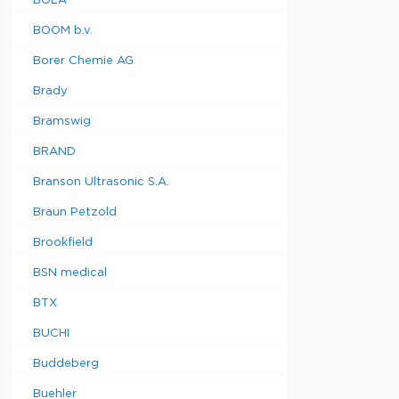
BOLA
BOOM b.v.
Borer Chemie AG
Brady
Bramswig
BRAND
Branson Ultrasonic S.A.
Braun Petzold
Brookfield
BSN medical
BTX
BUCHI
Buddeberg
Buehler