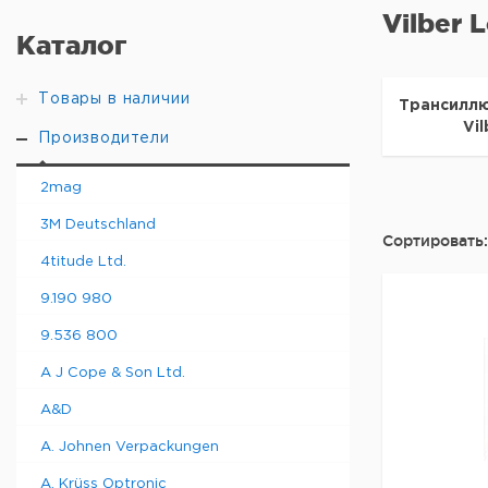
Vilber 
Каталог
Товары в наличии
Трансилл
Vi
Производители
2mag
3M Deutschland
Сортировать:
4titude Ltd.
9.190 980
9.536 800
A J Cope & Son Ltd.
A&D
A. Johnen Verpackungen
A. Krüss Optronic