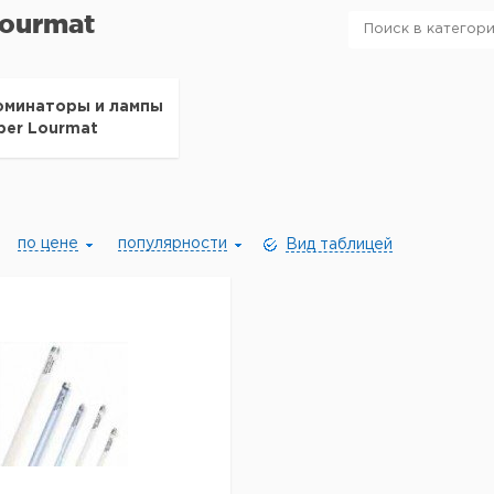
Lourmat
юминаторы и лампы
lber Lourmat
по цене
популярности
Вид таблицей