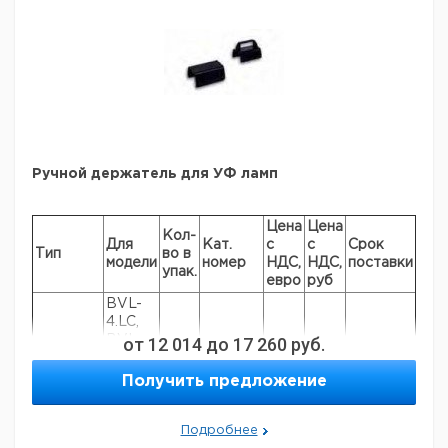
13,0
190
1
9314503
Ручной держатель для УФ ламп
Цена
Цена
Кол-
Для
Кат.
с
с
Срок
Тип
во в
модели
номер
НДС,
НДС,
поставки
упак.
евро
руб
BVL-
4.LC,
BVL-
от
12 014
до
17 260
руб.
SMU
1
9971938
8.LM,
BVL-
Получить предложение
6.LC
BVL-
Подробнее
4.LC,