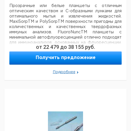
Прозрачные или белые планшеты с отличным
оптическим качеством и
С-образными лунками для
оптимального мытья и извлечения жидкостей.
MaxiSorpTM
и PolySorpTM поверхности пригодны для
количественных и качественных твердофазных
иммуных анализов.
FluoroNuncTM планшеты с
минимальной автофлуоресценцией отлично подходят
для иммуноанализов,
основанных на флуоресценции.
от
22 479
до
38 155
руб.
Материал пластин: Полистирол
Объем мкл/лунку:
350
Получить предложение
Кол-
Ка
Подробнее
Поверхность
Цвет
Стерильные
Описание
во в
н
упак.
без
MaxiSorp™
Прозрачный
нет
60
4
крышки
без
MaxiSorp™
Белый
нет*
60
6
крышки
без
MaxiSorp™
Белый
нет*
60
6
крышки
без
PolySorp™
Прозрачный
нет
60
9
крышки