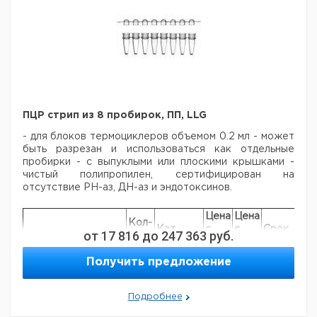
трубкой 2 x 1,5 м (автоклавируемая), фильтрами, 2
угловыми фитингами для подключения трубки, 1
вставкой аэрации.
Цена
Цена
Кол-
Объем
Кат.
с
с
С
Тип
во в
л
номер
НДС,
НДС,
п
упак.
евро
руб
ПЦР стрип из 8 пробирок, ПП, LLG
Система EcoVac 2
2
1
9777000
Система EcoVac 4
4
1
9777001
- для блоков термоциклеров объемом 0.2 мл
- может
быть разрезан и использоваться как отдельные
Вакуумный насос, с 1
1
9777005
пробирки
- с выпуклыми или плоскими крышками
-
м кабелем
чистый полипропилен, сертифицирован на
Педаль-включатель
1
9777008
отсутствие РН-аз, ДН-аз и эндотоксинов.
Защитный фильтр
2
9777009
Запасная 2 л бутыль,
Цена
Цена
Кол-
вкл.
Кат.
с
с
Срок
от
17 816
до
247 363
руб.
Описание
во в
закручивающуюся
номер
НДС,
НДС,
поставки
1
9777007
упак.
крышку и 2
евро
руб
Получить предложение
самоблокирующихся
ПЦР стрип из 8
крепления
пробирок с
250
9407503
Запасная 4 л бутыль,
выпуклыми
Подробнее
вкл.
крышками