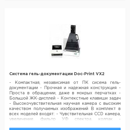
закручивающуюся
ПЦР стрип из 8
1
9777010
крышку и 2
пробирок с
самоблокирующихся
250
9407514
плоскими
крепления
крышками
ПЦР стрип из 8
пробирок с
отдельно
прикрепленными,
250
9407515
плоскими
защелкивающимися
крышками
ПЦР стрип из 8
пробирок с
Система гель-документации Doc-Print VX2
отдельно
прикрепленными,
250
9407516
- Компактная, независимая от ПК сисема гель-
прозрачными,
документации
- Прочная и надежная конструкция
-
выпуклыми
Проста в обращении, даже в мокрых перчатках
-
защелкивающимися
Большой ЖК-дисплей
- Контекстные клавиши задач
крышками
- Высокочувствительная научная камера с высоким
качеством получаемых изображений
В комплект в
всех моделей входят:
- Чувствительная CCD камера,
увеличение, фильтр УФ спектра, колпак
-
Устройство управления с дисплеем и USB портами
-
Бесплатное аналитическое ПО для компььютера.