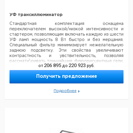
УФ трансиллюминатор
Стандартная комплектация оснащена
переключателем
высокой/низкой интенсивности и
стартером, позволяющим включать каждую
из шести
УФ ламп мощность 8 Вт быстро и без мерцания.
Специальный фильтр минимизирует нежелательную
заднюю подсветку. Эти свойства увеличивают
контрастность и увствительность, позволяя
рассмати\ривать
тоньчайшие флюорисцентные гели.
206 895
220 923
от
до
руб.
Две модели с двумя длинами волн предлагают
большую гибкость и удобства.
Получить предложение
Размер
Диапазон
Кол-
Кат.
Подробнее
Тип
фильтра
длин
Лампы
во в
номер
мм.
волн нм
упак.
210 x
6 x 8
CSLUVTS254
254
1
958477
210
Вт
210 x
6 x 8
CSLUVTS312
312
1
6231832
210
Вт
210 x
6 x 8