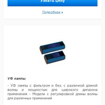
Узнать цену
маркировки на колпачках и пробирках
Сертификат
комнаты и камерой*
соответствия требованиям DIN EN 10204 2,1
Подробнее
УФ лампы
- УФ лампы с фильтром и без, с различной длиной
волны и мощностью для широкого дипазона
применения
- Модели с регулировкой длины волны
для различных применений