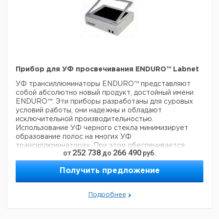
CSLUVTS365
365
1
958477
210
Вт
210 x
6 x 8
CSLUVTSDUO
254/365
1
958477
210
Вт
210 x
6 x 8
CSLUVTSDUO312
254/312
1
958477
210
Вт
Прибор для УФ просвечивания ENDURO™ Labnet
УФ трансиллюминаторы ENDURO™ представляют
собой абсолютно новый продукт, достойный имени
ENDURO™. Эти приборы разработаны для суровых
условий работы, они надежны и обладают
исключительной производительностью.
Использование УФ черного стекла минимизирует
образование полос на многих УФ
трансиллюминаторах. При этом обеспечивается
252 738
266 490
от
до
руб.
более равномерное фоновое подсвечивание геля.
Обычные УФ экраны пропускают часть излучения
Получить предложение
(~8%), но УФ трансиллюминаторы ENDURO™
полностью исключают любые утечки.
- Компактный размер с зоной просмотра 210 x 260 мм
Подробнее
- Доступны модели с одной и двумя длинами волн
- Прочный шарнир уникальной конструкции
сохраняет положение под любым углом для резки