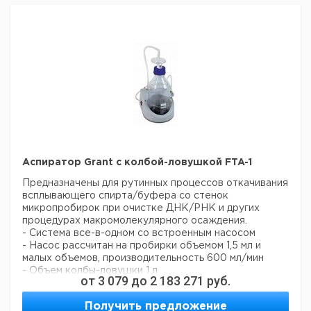
геля
- Экран полностью защищает пользователя от УФ
облучения
- Равномерное УФ черное стекло обеспечивает
улучшенный контраст изображения
Цена
Цен
Размер
Диапазон
Кол-
Лампы
Кат.
с
с
Тип
фильтра
длин
во в
Вт
номер
НДС,
НДС
мм
волн нм
упак.
евро
руб
210 x
U1001
6 x 8
302
1
9595345
260
Аспиратор Grant с колбой-ловушкой FTA-1
210 x
5 x 8 /
302 /
U1002
1
9595346
260
6 x 8
365
Предназначены для рутинных процессов откачивания
всплывающего спирта/буфера со стенок
микропробирок при очистке ДНК/РНК и других
процедурах макромолекулярного осаждения.
- Система все-в-одном со встроенным насосом
- Насос рассчитан на пробирки объемом 1,5 мл и
малых объемов, производительность 600 мл/мин
- Объем колбы-ловушки 1 л
от
3 079
до
2 183 271
руб.
- Оборудован гидрофобным микробиологическим
фильтром
Получить предложение
- Давление вакуума - 500 мбар