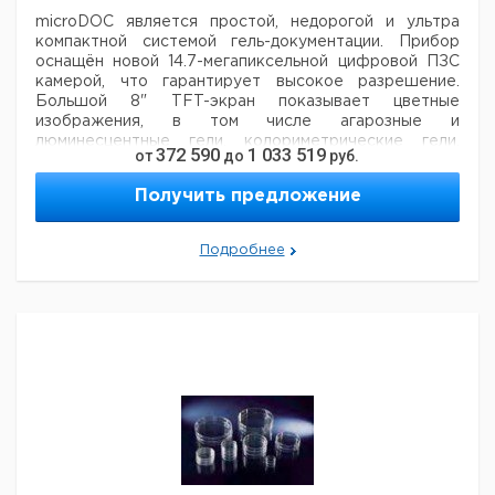
выпуклая
microDOC является простой, недорогой и ультра
крышка
компактной
системой гель-документации. Прибор
оснащён новой 14.7-мегапиксельной
цифровой ПЗС
камерой, что гарантирует высокое разрешение.
Большой 8" TFT-экран показывает цветные
изображения, в том числе агарозные и
люминесцентные гели, колориметрические гели,
372 590
1 033 519
от
до
руб.
авторадиографические
пленки и блоттинг мембраны.
Система не нуждается в компьютере и поставляется
Получить предложение
с 2 Мб картой памяти и 58 мм
фильтром бромистого
этидия в стандартной комплектации, также доступен
дополнительный фильтр SYBR. Файлы
сохраняются
Подробнее
на 2 Мб карте памяти в форматах RAW, TIFF-RGB и
JPEG и могут быть переданы в компьютер для
анализа (рекомендуется программное обеспечение
TotalLab™ 1D).
Термопринтер (опция)
Mitsubishi P93 -
скоростной термопринтер с высоким разрешением,
который идеально подходит для печати
изображений
непосредственно с microDOC. Подключение к
microDOC с помощью кабеля BNC позволяет
печатать
изображения с разрешением 325dpi,
размером до 133х99 мм.
microDOC BASIC - простая и
недорогая система, поставляется в комплекте со
съемной крышкой темной комнаты и
14,7-