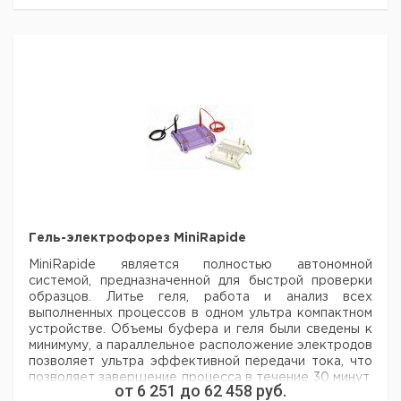
BVL-
SMA
1
6230416
8.LM,
BVL-
6.LC
Гель-электрофорез MiniRapide
MiniRapide является полностью автономной
системой, предназначенной для
быстрой проверки
образцов. Литье геля, работа и анализ всех
выполненных
процессов в одном ультра компактном
устройстве. Объемы буфера и геля были сведены к
минимуму,
а параллельное расположение электродов
позволяет ультра эффективной передачи тока, что
позволяет
завершение процесса в течение 30 минут.
от
6 251
до
62 458
руб.
УФ-прозрачный блок позволяет прямой просмотр на