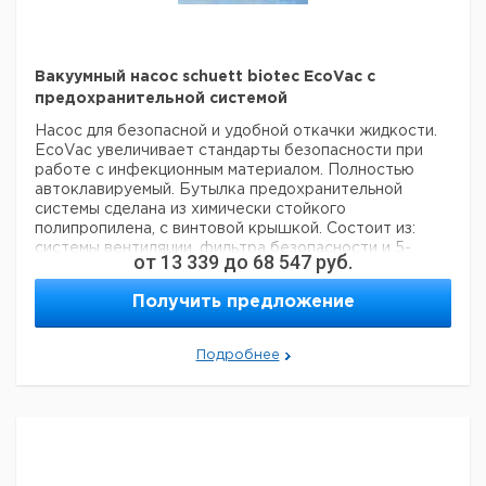
MSBGEL-
Электрофорезный
1
9584691
KIT
набор
MSBG-1-
Ряд 8 образцов, 1
1
9584692
8
мм
Вакуумный насос schuett biotec EcoVac с
предохранительной системой
MSBG-1-
Ряд 16 образцов, 1
1
9584693
16
мм
Насос для безопасной и удобной откачки жидкости.
EcoVac увеличивает стандарты безопасности при
работе с инфекционным материалом. Полностью
автоклавируемый. Бутылка предохранительной
системы сделана из химически стойкого
полипропилена, с винтовой крышкой. Состоит из:
системы вентиляции, фильтра безопасности и 5-
от
13 339
до
68 547
руб.
метрового силиконового шланга.
EcoVac вакуумный насос (дополнительно): Тихий, с
Получить предложение
низкой вибрацией. Производительность 4 л/мин., 300
мбар, с подсвечиваемой клавишей включения/
выключения, соединяющий кабель 1 м. Размеры: 80 x
Подробнее
60 x 160 мм, электропитание 230 В 50/60 Гц.
Педаль-
переключатель (дополнительно): Для
коротковременного повторного использования
EcoVac.
Поставляется с: безопасной бутылкой (небьющаяся
и химически устойчивая), винтовой крышкой и 2
самоблокирующимися фитингами, силиконовой