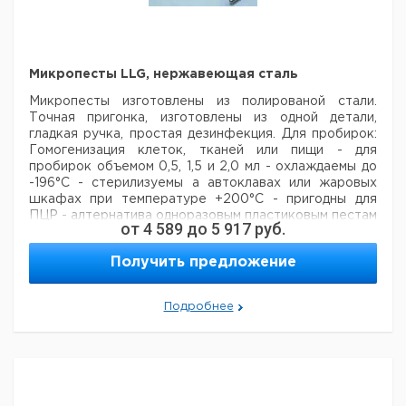
без
PolySorp™
Прозрачный
нет**
60
9
крышки
без
PolySorp™
Белый
нет
60
9
крышки
Микропесты LLG, нержавеющая сталь
Микропесты изготовлены из полированой стали.
Точная пригонка, изготовлены из одной детали,
гладкая ручка, простая дезинфекция.
Для пробирок:
Гомогенизация клеток, тканей или пищи
- для
пробирок объемом 0,5, 1,5 и 2,0 мл
- охлаждаемы до
-196°C
- стерилизуемы а автоклавах или жаровых
шкафах при температуре +200°C
- пригодны для
ПЦР
- алтернатива одноразовым пластиковым пестам
от
4 589
до
5 917
руб.
Для пробирок Sarstedt:
Главным образом для анализа
пищи.
- для пробирок объемом 13 мл
Получить предложение
Цена
Цена
Для
Кол-
Длина
Кат.
с
с
Срок
Подробнее
объема
во в
мм.
номер
НДС,
НДС,
поставки
мл.
упак.
евро
руб
0,5
94
1
9314500
1,5
124
1
9314501
2,0
120
1
9314502