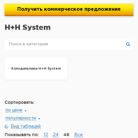
Получить
коммерческое
предложение
H+H System
Холодильники H+H System
Сортировать:
по цене
популярности
Вид таблицей
Показывать по:
48
12
24
Все