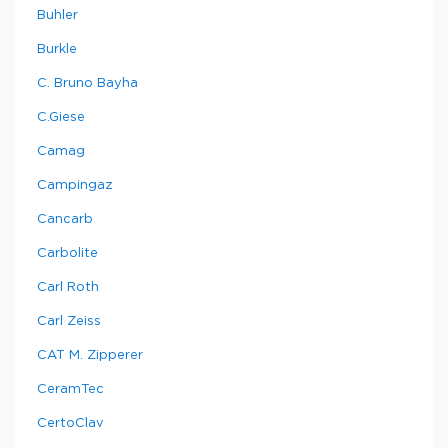
Buhler
Burkle
C. Bruno Bayha
C.Giese
Camag
Campingaz
Cancarb
Carbolite
Carl Roth
Carl Zeiss
CAT M. Zipperer
CeramTec
CertoClav