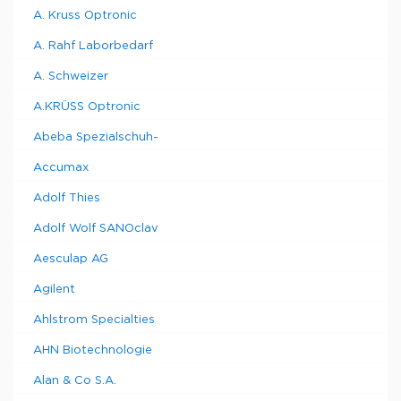
A. Kruss Optronic
A. Rahf Laborbedarf
A. Schweizer
A.KRÜSS Optronic
Abeba Spezialschuh-
Accumax
Adolf Thies
Adolf Wolf SANOclav
Aesculap AG
Agilent
Ahlstrom Specialties
AHN Biotechnologie
Alan & Co S.A.