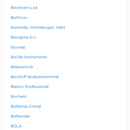
Biochrom Ltd.
BioFroxx
biomedis Vertriebsges. mbH
Biosigma S.r.l.
biostep
BioTek Instruments
Birkenstock
Bischoff Analysentechnik
Blanco Professional
Bochem
Bohemia Cristal
Bohlender
BOLA