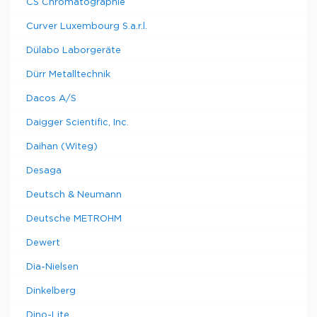
CS Chromatographie
Curver Luxembourg S.a.r.l.
Dülabo Laborgeräte
Dürr Metalltechnik
Dacos A/S
Daigger Scientific, Inc.
Daihan (Witeg)
Desaga
Deutsch & Neumann
Deutsche METROHM
Dewert
Dia-Nielsen
Dinkelberg
Dino-Lite