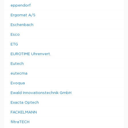
eppendorf
Ergomat A/S
Eschenbach
Esco
ETG
EUROTIME Uhrenvert.
Eutech
eutecma
Evoqua
Ewald Innovationstechnik GmbH
Exacta Optech
FACKELMANN
filtraTECH