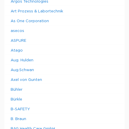
Argos Technologies
Art Prozess & Labortechnik
As One Corporation
asecos
ASPURE
Atago
Aug. Hulden
Aug.Schwan
Axel von Gunten
Bühler
Bürkle
B-SAFETY
B. Braun
BAG Health Care GmbH