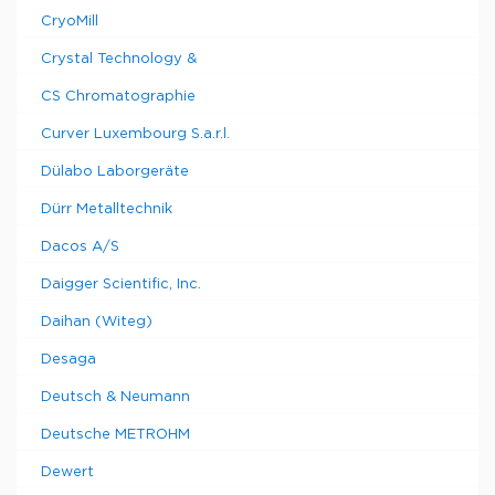
CryoMill
Crystal Technology &
CS Chromatographie
Curver Luxembourg S.a.r.l.
Dülabo Laborgeräte
Dürr Metalltechnik
Dacos A/S
Daigger Scientific, Inc.
Daihan (Witeg)
Desaga
Deutsch & Neumann
Deutsche METROHM
Dewert