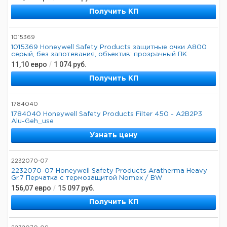
Получить КП
1015369
1015369 Honeywell Safety Products защитные очки A800
серый, без запотевания, объектив: прозрачный ПК
11,10
евро
/
1 074
руб.
Получить КП
1784040
1784040 Honeywell Safety Products Filter 450 - A2B2P3
Alu-Geh_use
Узнать цену
2232070-07
2232070-07 Honeywell Safety Products Aratherma Heavy
Gr.7 Перчатка с термозащитой Nomex / BW
156,07
евро
/
15 097
руб.
Получить КП