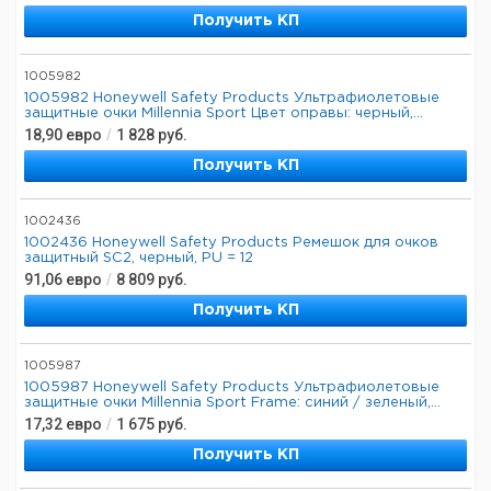
Получить КП
1005982
1005982 Honeywell Safety Products Ультрафиолетовые
защитные очки Millennia Sport Цвет оправы: черный,...
18,90
евро
/
1 828
руб.
Получить КП
1002436
1002436 Honeywell Safety Products Ремешок для очков
защитный SC2, черный, PU = 12
91,06
евро
/
8 809
руб.
Получить КП
1005987
1005987 Honeywell Safety Products Ультрафиолетовые
защитные очки Millennia Sport Frame: синий / зеленый,...
17,32
евро
/
1 675
руб.
Получить КП