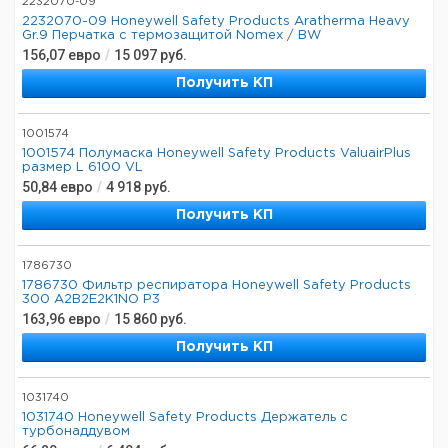
2232070-09
2232070-09 Honeywell Safety Products Aratherma Heavy
Gr.9 Перчатка с термозащитой Nomex / BW
156,07
евро
/
15 097
руб.
Получить КП
1001574
1001574 Полумаска Honeywell Safety Products ValuairPlus
размер L 6100 VL
50,84
евро
/
4 918
руб.
Получить КП
1786730
1786730 Фильтр респиратора Honeywell Safety Products
300 A2B2E2K1NO P3
163,96
евро
/
15 860
руб.
Получить КП
1031740
1031740 Honeywell Safety Products Держатель с
турбонаддувом