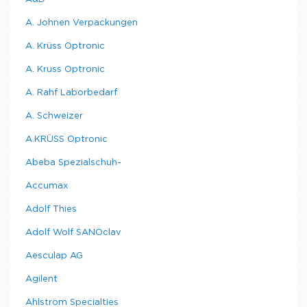
A. Johnen Verpackungen
A. Krüss Optronic
A. Kruss Optronic
A. Rahf Laborbedarf
A. Schweizer
A.KRÜSS Optronic
Abeba Spezialschuh-
Accumax
Adolf Thies
Adolf Wolf SANOclav
Aesculap AG
Agilent
Ahlstrom Specialties