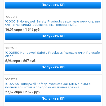
Получить КП
1000018
1000018 Honeywell Safety Products защитные очки оправа
Op-Tema: синий, объектив: ПК, прозрачный,...
16,01
евро
/
1 549
руб.
Получить КП
1002550
1002550 Honeywell Safety Products Гелевые очки Polysafe
clear
8,96
евро
/
867
руб.
Получить КП
1002755
1002755 Honeywell Safety Products Защитные очки с
полной защитой и панорамным полем зрения...
27,62
евро
/
2 672
руб.
Получить КП