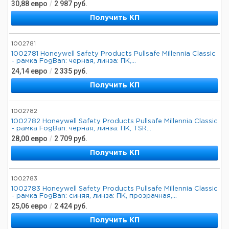
30,88
евро
/
2 987
руб.
Получить КП
1002781
1002781 Honeywell Safety Products Pullsafe Millennia Classic
- рамка FogBan: черная, линза: ПК,...
24,14
евро
/
2 335
руб.
Получить КП
1002782
1002782 Honeywell Safety Products Pullsafe Millennia Classic
- рамка FogBan: черная, линза: ПК, TSR...
28,00
евро
/
2 709
руб.
Получить КП
1002783
1002783 Honeywell Safety Products Pullsafe Millennia Classic
- рамка FogBan: синяя, линза: ПК, прозрачная,...
25,06
евро
/
2 424
руб.
Получить КП