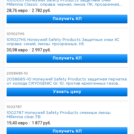
1000001 Honeywell Safety Products защитные очки
Millennia Classic: оправа: черная, линза: ПК, прозрачная,...
28,76
евро
/
2 782
руб.
Получить КП
1011027HS
1011027HS Honeywell Safety Products Защитные очки XC
оправа: синий, линзы: прозрачные, HS
30,98
евро
/
2 997
руб.
Получить КП
2058685-10
2058685-10 Honeywell Safety Products защитная перчатка
от холода CRYOGENIC Gr. 10, против криогенных газов...
Узнать цену
1002787
1002787 Honeywell Safety Products сменные линзы
Millennia clear, FB
19,40
евро
/
1 877
руб.
Получить КП