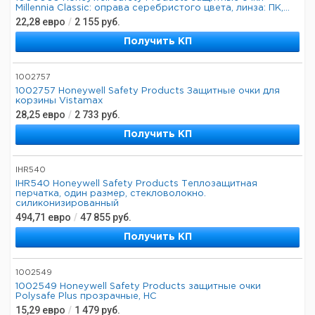
Millennia Classic: оправа серебристого цвета, линза: ПК,...
22,28
евро
/
2 155
руб.
Получить КП
1002757
1002757 Honeywell Safety Products Защитные очки для
корзины Vistamax
28,25
евро
/
2 733
руб.
Получить КП
IHR540
IHR540 Honeywell Safety Products Теплозащитная
перчатка, один размер, стекловолокно.
силиконизированный
494,71
евро
/
47 855
руб.
Получить КП
1002549
1002549 Honeywell Safety Products защитные очки
Polysafe Plus прозрачные, HC
15,29
евро
/
1 479
руб.