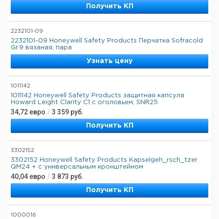
Получить КП
2232101-09
2232101-09 Honeywell Safety Products Перчатка Sofracold
Gr.9 вязаная, пара
Узнать цену
1011142
1011142 Honeywell Safety Products защитная капсула
Howard Leight Clarity C1 с оголовьем, SNR25
34,72
евро
/
3 359
руб.
Получить КП
3302152
3302152 Honeywell Safety Products Kapselgeh_rsch_tzer
QM24 + с универсальным кронштейном
40,04
евро
/
3 873
руб.
Получить КП
1000016