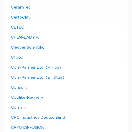
CeramTec
CertoClav
CETEC
CHEM-LAB n.v.
Cleaver Scientific
Clipox
Cole-Parmer Ltd. (Argos)
Cole-Parmer Ltd. (ET Stua)
Consort
Coolike-Regnery
Corning
CRC Industries Deutschland
CRYO DIFFUSION