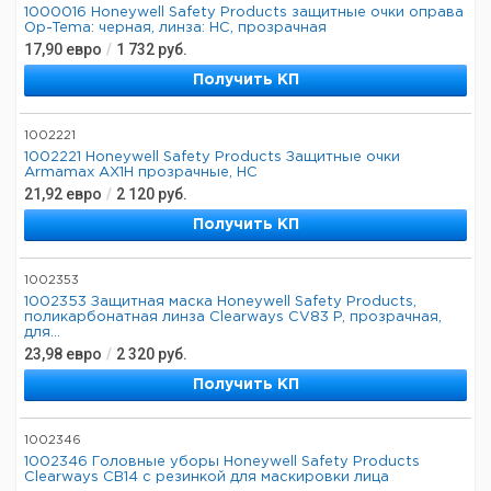
1000016 Honeywell Safety Products защитные очки оправа
Op-Tema: черная, линза: HC, прозрачная
17,90
евро
/
1 732
руб.
Получить КП
1002221
1002221 Honeywell Safety Products Защитные очки
Armamax AX1H прозрачные, HC
21,92
евро
/
2 120
руб.
Получить КП
1002353
1002353 Защитная маска Honeywell Safety Products,
поликарбонатная линза Clearways CV83 P, прозрачная,
для...
23,98
евро
/
2 320
руб.
Получить КП
1002346
1002346 Головные уборы Honeywell Safety Products
Clearways CB14 с резинкой для маскировки лица