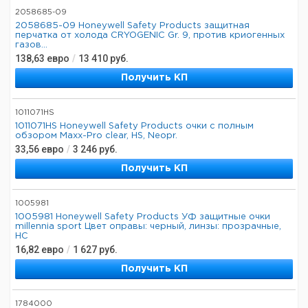
2058685-09
2058685-09 Honeywell Safety Products защитная
перчатка от холода CRYOGENIC Gr. 9, против криогенных
газов...
138,63
евро
/
13 410
руб.
Получить КП
1011071HS
1011071HS Honeywell Safety Products очки с полным
обзором Maxx-Pro clear, HS, Neopr.
33,56
евро
/
3 246
руб.
Получить КП
1005981
1005981 Honeywell Safety Products УФ защитные очки
millennia sport Цвет оправы: черный, линзы: прозрачные,
HC
16,82
евро
/
1 627
руб.
Получить КП
1784000