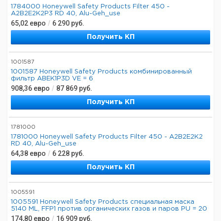
1784000 Honeywell Safety Products Filter 450 -
A2B2E2K2P3 RD 40, Alu-Geh_use
65,02
евро
/
6 290
руб.
Получить КП
1001587
1001587 Honeywell Safety Products комбинированный
фильтр ABEK1P3D VE = 6
908,36
евро
/
87 869
руб.
Получить КП
1781000
1781000 Honeywell Safety Products Filter 450 - A2B2E2K2
RD 40, Alu-Geh_use
64,38
евро
/
6 228
руб.
Получить КП
1005591
1005591 Honeywell Safety Products специальная маска
5140 ML, FFP1 против органических газов и паров PU = 20
174,80
евро
/
16 909
руб.