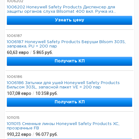
1006202
1006202 Honeywell Safety Products Диспенсер для
защиты органов слуха Bilsomat 400 вкл. Ручка из...
Узнать цену
1006187
1006187 Honeywell Safety Products Беруши Bilsom 303S,
заправка, PU = 200 пар
60,63
евро
/
5 865
руб.
Получить КП
1006186
1006186 Затычки для ушей Honeywell Safety Products
Бильсом 303L, запасной пакет VE = 200 пар
107,08
евро
/
10 358
руб.
Получить КП
1011015
1011015 Сменные линзы Honeywell Safety Products XC,
прозрачные FB
993,22
евро
/
96 077
руб.