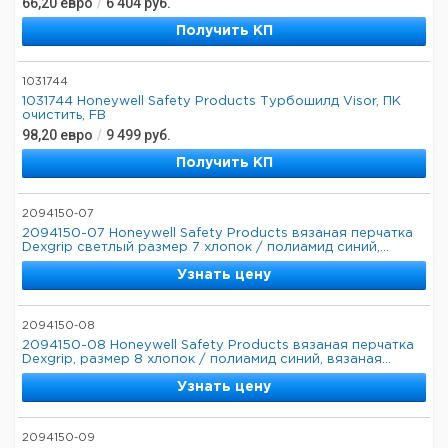
66,20
евро
/
6 404
руб.
Получить КП
1031744
1031744 Honeywell Safety Products Турбошилд Visor, ПК
очистить, FB
98,20
евро
/
9 499
руб.
Получить КП
2094150-07
2094150-07 Honeywell Safety Products вязаная перчатка
Dexgrip светлый размер 7 хлопок / полиамид синий,...
Узнать цену
2094150-08
2094150-08 Honeywell Safety Products вязаная перчатка
Dexgrip, размер 8 хлопок / полиамид синий, вязаная...
Узнать цену
2094150-09