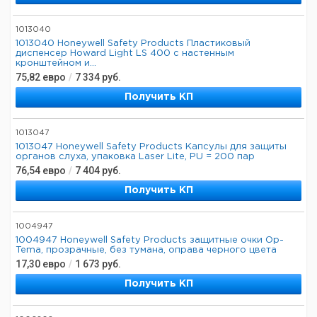
1013040
1013040 Honeywell Safety Products Пластиковый
диспенсер Howard Light LS 400 с настенным
кронштейном и...
75,82
евро
/
7 334
руб.
Получить КП
1013047
1013047 Honeywell Safety Products Капсулы для защиты
органов слуха, упаковка Laser Lite, PU = 200 пар
76,54
евро
/
7 404
руб.
Получить КП
1004947
1004947 Honeywell Safety Products защитные очки Op-
Tema, прозрачные, без тумана, оправа черного цвета
17,30
евро
/
1 673
руб.
Получить КП