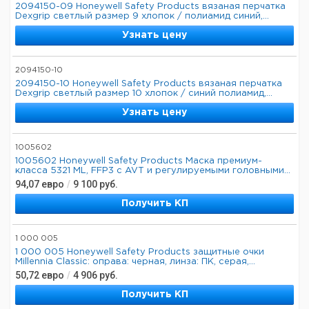
2094150-09 Honeywell Safety Products вязаная перчатка
Dexgrip светлый размер 9 хлопок / полиамид синий,...
Узнать цену
2094150-10
2094150-10 Honeywell Safety Products вязаная перчатка
Dexgrip светлый размер 10 хлопок / синий полиамид,...
Узнать цену
1005602
1005602 Honeywell Safety Products Маска премиум-
класса 5321 ML, FFP3 с AVT и регулируемыми головными...
94,07
евро
/
9 100
руб.
Получить КП
1 000 005
1 000 005 Honeywell Safety Products защитные очки
Millennia Classic: оправа: черная, линза: ПК, серая,...
50,72
евро
/
4 906
руб.
Получить КП