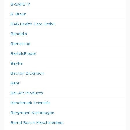
B-SAFETY
B. Braun
BAG Health Care GmbH
Bandelin
Barnstead
BartelsRieger
Bayha
Becton Dickinson
Behr
Bel-Art Products
Benchmark Scientific
Bergmann Kartonagen
Bernd Bosch Maschinenbau