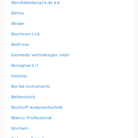
Berufskleidung24.de e.K.
Bimos
Binder
Biochrom Ltd.
BioFroxx
biomedis Vertriebsges. mbH
Biosigma S.r.l.
biostep
BioTek Instruments
Birkenstock
Bischoff Analysentechnik
Blanco Professional
Bochem