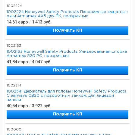
1002224
1002224 Honeywell Safety Products Панорамные защитные
очки Armamax AX5 для ПК, прозрачные
14,61
евро
/
1 413
руб.
Получить КП
1002163
1002163 Honeywell Safety Products Универсальная шторка
Armamax 520 PC, прозрачная
41,84
евро
/
4 047
руб.
Получить КП
1002341
1002341 Держатель для головы Honeywell Safety Products
Clearways CB20 с поворотным замком, для лицевой
панели
40,54
евро
/
3 922
руб.
Получить КП
1000001