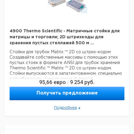
систем обработки жидкости и приложений с высокой
Тип: Пустая защелка
пропускной способностью
Технические данные:
Гарантия
: 90 дней
Цвет белый
Цвет:
белый
Данные для перевозки (реальные данные могут
Описание: Пустая защелка
4900 Thermo Scientific - Матричные стойки для
отличаться)
Материал: пластик
матрицы и торговли; 2D штрихкоды для
Страна происхождения:
Израиль
Для использования с: 500 мкл пробирок с DuraSeals
хранения пустых стеллажей 500 м ...
Вес брутто:
870 г
Держит: 2D Matrix Tubes
3
Стойки для трубок Matrix ™ 2D со штрих-кодом
Объем упаковки:
0,005 м
Тип: Пустая защелка
Создавайте собственные массивы с помощью этих
пустых стоек в формате ANSI для трубок хранения
Технические данные:
Thermo Scientific ™ Matrix ™ 2D со штрих-кодом.
Цвет:
белый
Стойки выпускаются в запатентованном, специально
Данные для перевозки (реальные данные могут
разработанном, стекируемом формате
95,66
евро
9 254
руб.
/
отличаться)
микропланшетов и оснащены крышками для
фиксации образцов.
Страна происхождения:
Израиль
Получить предложение
Превосходный дизайн стеллажей
Вес брутто:
910 г
3
Объем упаковки:
0,004 м
В отличие от традиционных пробирок или блоков,
двумерные пробирки для хранения штрихкодов в
Подробнее
формате Matrix 96 доступны в запатентованном,
специально разработанном, штабелируемом корпусе для
микропланшетов.
Стойки-защелки для экономии драгоценного места