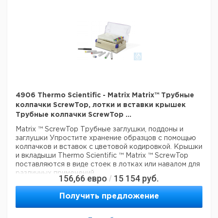
Конструкция стойки с защелкой обеспечивает ручной
многоканальный доступ пипеток к 2D трубам и устраняет
риск загрязнения благодаря конструкции крышки,
которая не соприкасается со столешницей.
Крышка стойки защелки может быть поднята роботом
для доступа к 2D трубе с помощью автоматизированных
систем обработки жидкости и приложений с высокой
пропускной способностью
Гарантия
: 90 дней
Цвет белый
Описание: Пустая защелка
4906 Thermo Scientific - Matrix Matrix™ Трубные
Материал: пластик
колпачки ScrewTop, лотки и вставки крышек
Для использования с: 500 мкл винтовыми трубками
Трубные колпачки ScrewTop ...
Держит: 2D Matrix Tubes
Matrix ™ ScrewTop Трубные заглушки, поддоны и
Тип: Пустая защелка
заглушки
Упростите хранение образцов с помощью
колпачков и вставок с цветовой кодировкой. Крышки
Технические данные:
и вкладыши Thermo Scientific ™ Matrix ™ ScrewTop
Цвет:
белый
поставляются в виде стоек в лотках или навалом для
Данные для перевозки (реальные данные могут
различных применений.
156,66
евро
15 154
руб.
/
отличаться)
Превосходный дизайн кепки
Страна происхождения:
Израиль
Получить предложение
Крышки с прокладками обеспечивают критическую
Вес брутто:
770 г
защиту образца в течение всего срока хранения
3
Объем упаковки:
0,004 м
Мягкая прокладка сжимается для обеспечения