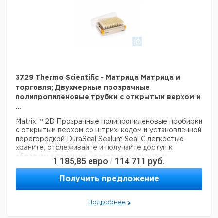
3729 Thermo Scientific - Матрица Матрица и
торговля; Двухмерные прозрачные
полипропиленовые трубки с открытым верхом и
...
Matrix ™ 2D Прозрачные полипропиленовые пробирки
с открытым верхом со штрих-кодом и установленной
перегородкой DuraSeal Sealum Seal
С легкостью
храните, отслеживайте и получайте доступ к
образцам с помощью прозрачных открытых
1 185,85
евро
114 711
руб.
/
колпачков Thermo Scientific ™ Matrix ™ 2D с открытым
верхом и установленной перегородкой DuraSeal.
Получить предложение
Постоянно установленная перегородка DuraSeal
обеспечивает легкий доступ к содержимому трубки
и обеспечивает длительное хранение при
Подробнее
температуре до -150 ° C. Запатентованный процесс