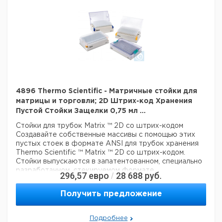
многоканальный доступ пипеток к 2D трубам и устраняет
риск загрязнения благодаря конструкции крышки,
Данные для перевозки (реальные данные могут
которая не соприкасается со столешницей.
отличаться)
Крышка стойки защелки может быть поднята роботом
Страна происхождения:
Соединенные Штаты
для доступа к 2D трубе с помощью автоматизированных
систем обработки жидкости и приложений с высокой
Вес брутто:
180 г
пропускной способностью
3
Объем упаковки:
0,001 м
Гарантия
: 90 дней
Цвет белый
Описание: Пустая Snap Rack
4896 Thermo Scientific - Матричные стойки для
Материал: пластик
матрицы и торговли; 2D Штрих-код Хранения
Для Использования с: пробирками 1,4 мл
Пустой Стойки Защелки 0,75 мл ...
Держит: 2D Matrix Tubes
Стойки для трубок Matrix ™ 2D со штрих-кодом
Тип: Пустая Стойка Snap
Создавайте собственные массивы с помощью этих
пустых стоек в формате ANSI для трубок хранения
Технические данные:
Thermo Scientific ™ Matrix ™ 2D со штрих-кодом.
Цвет:
белый
Стойки выпускаются в запатентованном, специально
Данные для перевозки (реальные данные могут
разработанном, стекируемом формате
296,57
евро
28 688
руб.
/
отличаться)
микропланшетов и оснащены крышками для
фиксации образцов.
Страна происхождения:
Израиль
Получить предложение
Превосходный дизайн стеллажей
Вес брутто:
1,62 кг
3
Объем упаковки:
0,007 м
В отличие от традиционных пробирок или блоков,
двумерные пробирки для хранения штрихкодов в
Подробнее