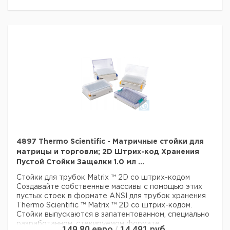
формате Matrix 96 доступны в запатентованном,
специально разработанном, штабелируемом корпусе для
микропланшетов
Стойки-защелки для экономии драгоценного места
Конструкция стойки с защелкой обеспечивает ручной
многоканальный доступ пипеток к 2D трубам и устраняет
риск загрязнения благодаря конструкции крышки,
которая не соприкасается со столом.
Крышка стойки защелки может быть поднята роботом
для доступа к 2D трубе с помощью автоматизированных
систем обработки жидкости и приложений с высокой
пропускной способностью
Гарантия
: 90 дней
Цвет белый
Описание: Пустая защелка
4897 Thermo Scientific - Матричные стойки для
Материал: пластик
матрицы и торговли; 2D Штрих-код Хранения
Для использования с: 0,75 мл
Пустой Стойки Защелки 1.0 мл ...
Держит: 2D Matrix Tubes
Стойки для трубок Matrix ™ 2D со штрих-кодом
Тип: Пустая защелка
Создавайте собственные массивы с помощью этих
пустых стоек в формате ANSI для трубок хранения
Технические данные:
Thermo Scientific ™ Matrix ™ 2D со штрих-кодом.
Цвет:
белый
Стойки выпускаются в запатентованном, специально
Данные для перевозки (реальные данные могут
разработанном, стекируемом формате
149,80
евро
14 491
руб.
/