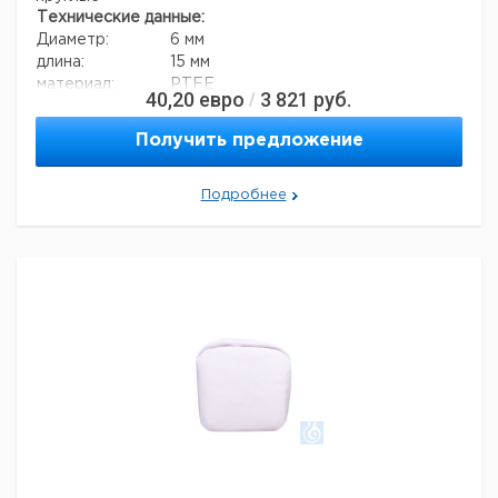
Технические данные:
Диаметр:
6 мм
длина:
15 мм
материал:
PTFE
40,20
евро
3 821
руб.
/
EAN код:
4058072064211
Форма мешалки:
цилиндрический
Получить предложение
Данные для перевозки (реальные данные могут
отличаться)
Подробнее