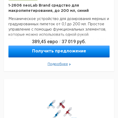
1-2606 neoLab Brand средство для
макропипетирования, до 200 мл, синий
Механическое устройство для дозирования мерных и
градуированных пипеток от 0,1 до 200 мл.
Простое
управление с помощью функциональных элементов,
которые можно использовать одной рукой.
Небольшой вес 106 г.
Также идеально подходит для
389,45
евро
37 019
руб.
/
неопытных пользователей.
Гидрофобный
мембранный фильтр защищает от проникновения
Получить предложение
жидкостей.
Полностью автоклавируется при
температуре до 121 ° C.
Принадлежности: Сменный
Подробнее
мембранный фильтр 3 мкм (№ для заказа 1-2601)
Запасной всасывающий сильфон (номер для заказа 1-
2602)
Сменная клапанная система (номер для заказа
1-2603)
Технические данные:
Код EAN:
4058072034788
Данные для транспортировки (реальные данные
могут отличаться)