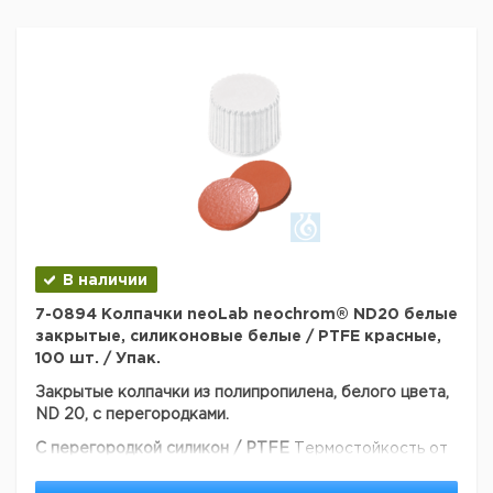
В наличии
7-0894 Колпачки neoLab neochrom® ND20 белые
закрытые, силиконовые белые / PTFE красные,
100 шт. / Упак.
Закрытые колпачки из полипропилена, белого цвета,
ND 20, с перегородками.
С перегородкой силикон / PTFE
Термостойкость от
-60 ° С до + 200 ° С
Для однократных инъекций