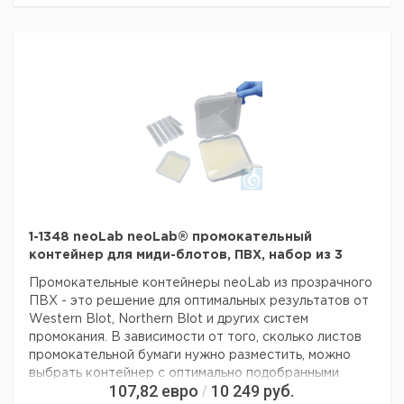
Не содержит эндотоксинов, ДНКаз, ДНК, РНКаз, не
цитотоксичен.
1-1348 neoLab neoLab® промокательный
контейнер для миди-блотов, ПВХ, набор из 3
Промокательные контейнеры neoLab из прозрачного
ПВХ - это решение для оптимальных результатов от
Western Blot, Northern Blot и других систем
промокания.
В зависимости от того, сколько листов
промокательной бумаги нужно разместить, можно
выбрать контейнер с оптимально подобранными
107,82
евро
10 249
руб.
/
массами, которые скоординированы таким образом,