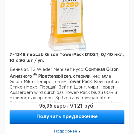
изготовлен из нержавеющей стали
регулируемая скорость вентилятора
в том числе полки
Дополнительные функции могут быть заказаны
дополнительно:
программируемый регулятор температуры
Компьютерное программное обеспечение (Windows) для
мониторинга, передачи и записи данных (до 8 ПК)
7-4348 neoLab Gilson TowerPack D10ST, 0,1-10 мкл,
гудок
10 x 96 шт / уп.
Венна эс ТЗ Wieder Mehr зет мусс:
Оригинал Gilson
®
Алмазного
Pipettenspitzen, стерили,
мех алле
Gilson-Mikroliterpipetten им
Tower Pack.
Кейн любит
Стикен Мехр. Прощай, Зейт и Шонт, умри Нервен.
Ausserdem wird durch das Tower-Rack bis zu 60% и
стоимость квартиры.
Spitzen aus transparentem
Polypropylen, jede Spitze entsprechend ihrem Volumen
95,96
евро
9 121
руб.
/
and zwei Stellen markiert.
TOWERPACK ™, стерильный
Nachfullsystem меховой
Получить предложение
универсалбокс
10 лотков? 96 Spitzen
Гамма-
стерилизатор, Frei von nachweisbaren RNasen,
Подробнее
DNasen, DNA, RNA, ATP.
Все подносы в einer