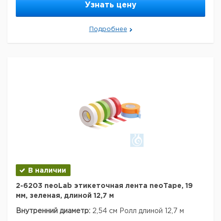
Силикон белый / PTFE красный
= 1,3 мм толщиной,
Узнать цену
твердость 45 ° по Шору А.
Технические данные:
Подробнее
Код EAN:
4058072037550
Данные для перевозки (реальные данные могут
отличаться)
В наличии
2-6203 neoLab этикеточная лента neoTape, 19
мм, зеленая, длиной 12,7 м
Внутренний диаметр:
2,54 см
Ролл длиной 12,7 м