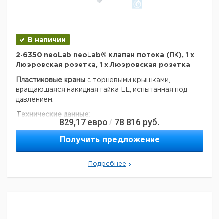
В наличии
2-6350 neoLab neoLab® клапан потока (ПК), 1 x
Люэровская розетка, 1 x Люэровская розетка
Пластиковые краны
с торцевыми крышками,
вращающаяся накидная гайка LL, испытанная под
давлением.
Технические данные:
829,17
евро
78 816
руб.
/
EAN код:
4058072007966
Данные для перевозки (реальные данные могут
Получить предложение
отличаться)
Подробнее