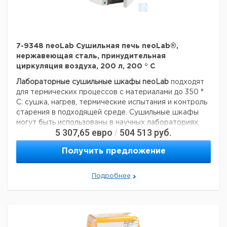
7-9348 neoLab Сушильная печь neoLab®,
нержавеющая сталь, принудительная
циркуляция воздуха, 200 л, 200 ° C
Лабораторные сушильные шкафы neoLab
подходят
для термических процессов с материалами до 350 °
C: сушка, нагрев, термические испытания и контроль
старения в подходящей среде. Сушильные шкафы
могут быть использованы в научных лабораториях,
5 307,65
евро
504 513
руб.
/
школах и других учебных заведениях, в медицине и в
промышленности. Сушильные шкафы с герметично
Получить предложение
закрывающимися дверцами имеют высокую степень
точности и, следовательно, являются экономичным
решением для всех стандартных применений.
Подробнее
короткое время нагрева и охлаждения
с защитой от перегрева и цифровым таймером
принудительная циркуляция воздуха обеспечивает
равномерное распределение температуры