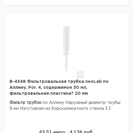
Verpackung, Nicht Einzeln Verpackt.
Технические данные:
Тип упаковки:
коробка
B-4348 Фильтровальная трубка neoLab по
Аллину, Por. 4, содержимое 30 мл,
фильтровальная пластина? 20 мм
Фильтр трубок
по Аллину
Наружный диаметр трубы:
9 мм
Изготовлен из боросиликатного стекла 3.3
43,51
евро
4 136
руб.
/