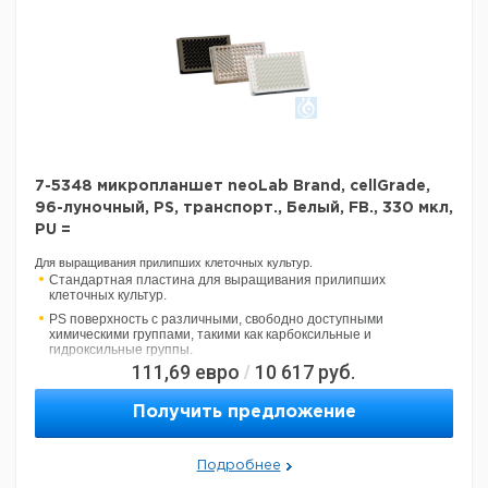
7-5348 микропланшет neoLab Brand, cellGrade,
96-луночный, PS, транспорт., Белый, FB., 330 мкл,
PU =
Для выращивания прилипших клеточных культур.
Стандартная пластина для выращивания прилипших
клеточных культур.
PS поверхность с различными, свободно доступными
химическими группами, такими как карбоксильные и
гидроксильные группы.
111,69
евро
10 617
руб.
/
Поверхность гидрофильна по сравнению с необработанным
ПС.
Получить предложение
Компоненты сыворотки связаны со свободными химическими
группами, которые позволяют косвенную адгезию клеток.
Четко различим по цветовой кодировке: оранжевый, тисненный
буквенно-цифровой код с 96-луночными стандартными
Подробнее
пластинами.