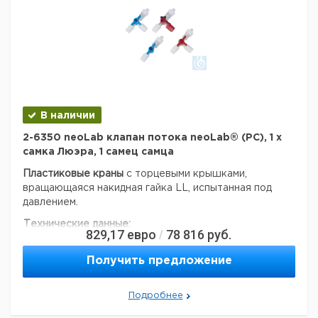
В наличии
2-6350 neoLab клапан потока neoLab® (PC), 1 х
самка Люэра, 1 самец самца
Пластиковые краны
с торцевыми крышками,
вращающаяся накидная гайка LL, испытанная под
давлением.
Технические данные:
829,17
евро
78 816
руб.
/
EAN код:
4058072007966
Данные для перевозки (реальные данные могут
Получить предложение
отличаться)
Подробнее