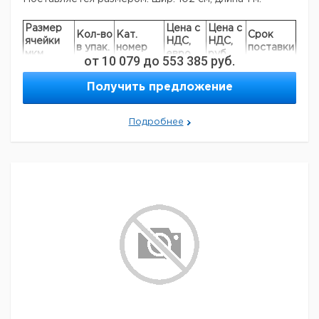
Размер
Цена с
Цена с
Кол-во
Кат.
Срок
ячейки
НДС,
НДС,
в упак.
номер
поставки
мкм
евро
руб
от
10 079
до
553 385
руб.
1
1
9068210
Получить предложение
5
1
9068211
6
1
9068212
10
1
9068213
Подробнее
15
1
9068214
20
1
9068215
30
1
9068216
40
1
9068217
50
1
9068218
53
1
9068219
60
1
9068220
70
1
9068221
80
1
9068222
90
1
9068223
100
1
9068224
105
1
9068225