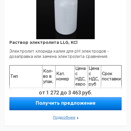
pH 10,00
1000
боратный
1
9041369
Прошу обратить внимание на то, что минимальный
заказ в нашей компании составляет 300 евро с ндс.
Раствор электролита LLG, KCl
Электролит хлорида калия для рН электродов -
дозаправка или замена электролита сравнения.
Цена
Цена
Кол-
Кат.
с
с
Срок
Тип
во в
номер
НДС,
НДС,
поставки
упак.
евро
руб
3 моль/л, 1000
от
1 272
до
3 463
руб.
1
9041370
мл
Получить предложение
3 моль/л, 250
1
9041371
мл
3 моль/л, (AgCl
Подробнее
насыщенный),
1
9041372
250 мл