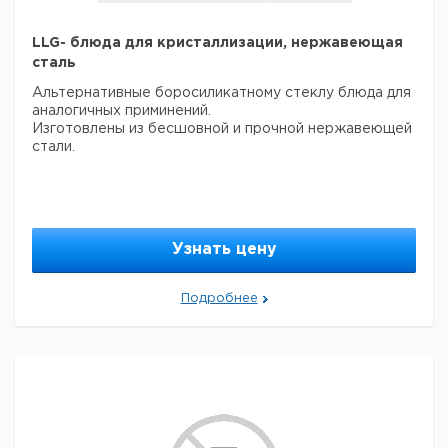
Прошу обратить внимание на то, что минимальный
заказ в нашей компании составляет 300 евро с ндс.
LLG- блюда для кристаллизации, нержавеющая
сталь
Альтернативные боросиликатному стеклу блюда для
аналогичных приминений.
Изготовлены из бесшовной и прочной нержавеющей
стали.
Узнать цену
Подробнее