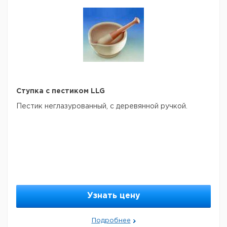
Pt100
0 - 400°C
1
9725365
Fe-
0 - 600°C
1
9725366
CuNi
NiCr-
0 -
1
9725367
Ni
1200°C
Рекомендуем купить по низкой цене.
Ступка с пестиком LLG
Пестик неглазурованный, с деревянной ручкой.
Узнать цену
Подробнее