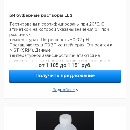
pH буферные растворы LLG
Тестированы и сертифицированы при 20°C. С
этикеткой, на которой указаны значения рН при
различных
температурах. Погрешность ±0,02 рН.
Поставляются в ПЭВП контейнерах. Относятся к
NIST (SRM). Данные
температурной зависимости печатаются на
этикетке, а также номер партии и срок годности.
от
1 105
до
1 151
руб.
Срок годности
буферных растворов 24 месяца от даты
Получить предложение
изготовления.
pH
Цена
Цена
Подробнее
значение
Объем
Кол-
Кат.
с
с
С
Буфер
при 20
мл
во
номер
НДС,
НДС,
п
°С
евро
руб
pH 4,00
1000
цитратный
1
9041367
pH 7,00
1000
фосфатный
1
9041368
H3BO3-KCl-
pH 9,00
1000
1
9041374
NaOH