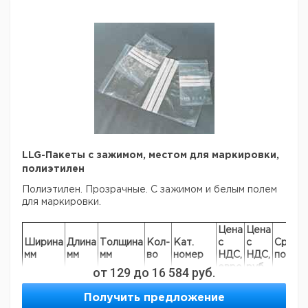
минимальный заказ в нашей компании составляет 300
евро с ндс.
LLG-Пакеты с зажимом, местом для маркировки,
полиэтилен
Полиэтилен. Прозрачные. С зажимом и белым полем
для маркировки.
Цена
Цена
Ширина
Длина
Толщина
Кол-
Кат.
с
с
Срок
мм
мм
мм
во
номер
НДС,
НДС,
постав
евро
руб
от
129
до
16 584
руб.
40
60
0,05
100
9404176
Получить предложение
70
100
0,05
100
9404173