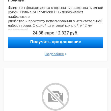
Премиум
Флип-топ флакон легко открывать и закрывать одной
рукой. Новые рН полоски LLG показывают
наибольшее
удобство и простоту использования в испытательной
лаборатории. С одной цветовой шкалой, и 12 мм
реагентной
24,38
евро
2 327
руб.
/
основой, эти универсальный рН полоски (0,0-14,0)
обычно находяться в каждой лаборатории.
Получить предложение
- Соответствие одному цвету - цвета отдельных
цветовых полей не перекрываются между собой
- 12 мм индикаторная площадь для быстрого подбора,
Подробнее
- Флип-топ флакон остается закрытым при падении,
но легко открывается одной рукой
- Флакон сохраняет полоски в безопасности от
загрязнения элементами
- 1 упаковка (флакон) состоит из 100 полосок
Прошу
обратить внимание на то, что минимальный заказ в
нашей компании составляет 300 евро с ндс.