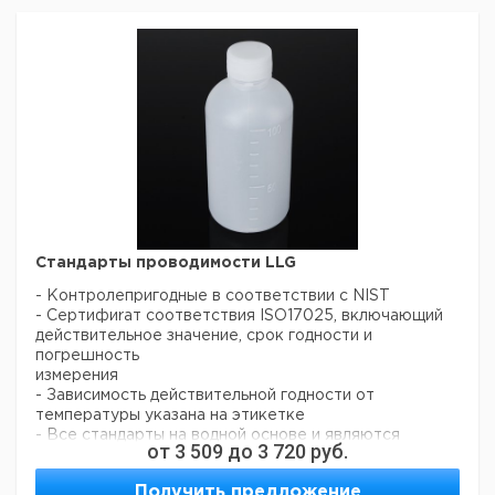
Прошу обратить внимание на то, что минимальный
заказ в нашей компании составляет 300 евро с ндс.
Стандарты проводимости LLG
- Контролепригодные в соответствии с NIST
- Сертифиrат соответствия ISO17025, включающий
действительное значение, срок годности и
погрешность
измерения
- Зависимость действительной годности от
температуры указана на этикетке
- Все стандарты на водной основе и являются
от
3 509
до
3 720
руб.
безопасными
- Поставляются в небьющихся бутылях из
Получить предложение