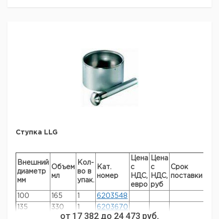
Ступка LLG
Цена
Цена
Внешний
Кол-
Объем
Кат.
с
с
Срок
диаметр
во в
мл
номер
НДС,
НДС,
поставки
мм
упак.
евро
руб
100
165
1
6203548
135
330
1
6203670
от
17 382
до
24 473
руб.
160
450
1
6230819