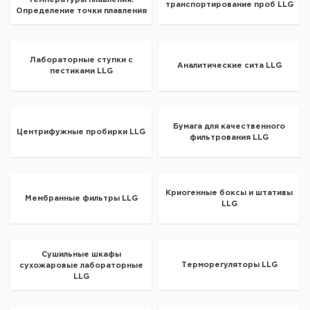
температуры плавления.
транспортирование проб LLG
Определение точки плавления
LLG
Лабораторные ступки с
Аналитические сита LLG
пестиками LLG
Бумага для качественного
Центрифужные пробирки LLG
фильтрования LLG
Криогенные боксы и штативы
Мембранные фильтры LLG
LLG
Сушильные шкафы
Терморегуляторы LLG
сухожаровые лабораторные
LLG