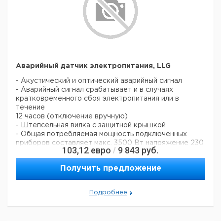
Аварийный датчик электропитания, LLG
- Акустический и оптический аварийный сигнал
- Аварийный сигнал срабатывает и в случаях
кратковременного сбоя электропитания или в
течение
12 часов (отключение вручную)
- Штепсельная вилка с защитной крышкой
- Общая потребляемая мощность подключенных
приборов составляет макс. 3500 Вт напряжение 230
103,12
евро
9 843
руб.
/
В 50 Гц
- Допустимая нагрузка 16 А
Получить предложение
- Подходит для европейских разъемов
- Встроенная аккумуляторная батарея
Комплект поставки:
Подробнее
1 x аварийный датчик электропитания
2 x защитные крышки для штепсельной вилки
2 x винта
Прошу обратить внимание на то, что