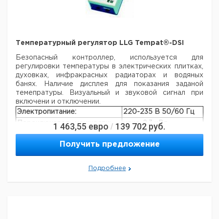
Температурный регулятор LLG Tempat®-DSI
Безопасный контроллер, используется для
регулировки температуры в электрических плитках,
духовках, инфракрасных радиаторах и водяных
банях. Наличие дисплея для показания заданой
темепратуры. Визуальный и звуковой сигнал при
включени и отключении.
Электропитание:
220-235 В 50/60 Гц
Переключатель мощности:
макс. 2,3 кВт
1 463,55
евро
139 702
руб.
/
Переключатель тока:
макс. 10 А
Получить предложение
Точность:
±1%
Размеры:
188 x 110 x 70 мм
Вес:
1,1 кг
Подробнее
Цена
Цена
Кол-
Кат.
с
с
Срок
Тип
Описание
во в
номер
НДС,
НДС,
поставки
упак.
евро
руб