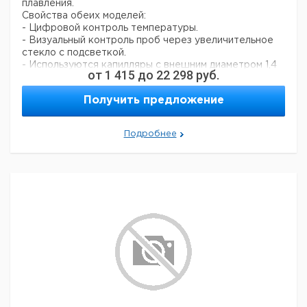
плавления.
Свойства обеих моделей:
- Цифровой контроль температуры.
- Визуальный контроль проб через увеличительное
стекло с подсветкой.
- Используются капилляры с внешним диаметром 1,4
от
1 415
до
22 298
руб.
мм.
- Автоматическое охлаждение вентилятором,
Получить предложение
которое включается после выполнения измерения.
- Текстовое отображение ошибок.
- Пленочное покрытие клавиатуры для облегчения
Подробнее
чистки.
- Руководство пользователя на немецком и
английском языках, краткая инструкция на самом
приборе.
- Встроенный принтер для экономии места (только
модель HV2)
H2 визуальное, полуавтоматическое измерение с
контролем через увеличительное стекло, без
принтера:
На данной модели точка плавления определяется
визуально и сохраняется при нажатии клавиши
сохранения результата. Температура начала
(приблизительно на 3°C ниже предполагаемой точки
плавления) задается перед началом эксперимента.