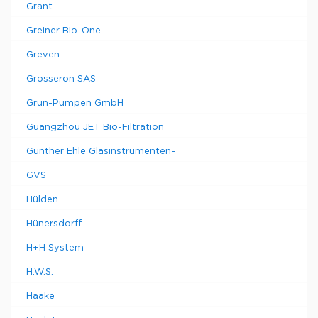
Grant
Greiner Bio-One
Greven
Grosseron SAS
Grun-Pumpen GmbH
Guangzhou JET Bio-Filtration
Gunther Ehle Glasinstrumenten-
GVS
Hülden
Hünersdorff
H+H System
H.W.S.
Haake