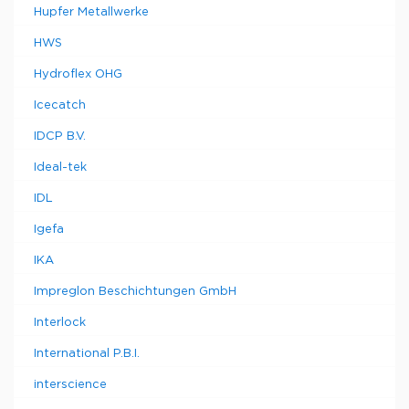
Hupfer Metallwerke
HWS
Hydroflex OHG
Icecatch
IDCP B.V.
Ideal-tek
IDL
Igefa
IKA
Impreglon Beschichtungen GmbH
Interlock
International P.B.I.
interscience