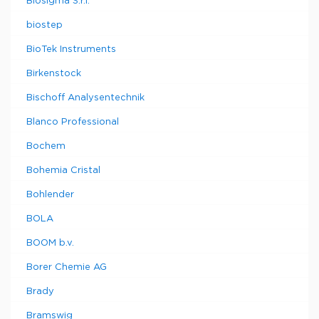
Biosigma S.r.l.
biostep
BioTek Instruments
Birkenstock
Bischoff Analysentechnik
Blanco Professional
Bochem
Bohemia Cristal
Bohlender
BOLA
BOOM b.v.
Borer Chemie AG
Brady
Bramswig