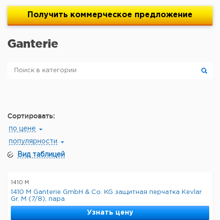
Получить
коммерческое
предложение
Ganterie
Сортировать:
по цене
популярности
Вид таблицей
1410 M
1410 M Ganterie GmbH & Co. KG защитная перчатка Kevlar
Gr. М (7/8), пара
Узнать цену