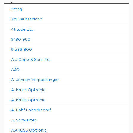
2mag
3M Deutschland
4titude Ltd.
9.190 980
9.536 800
A J Cope & Son Ltd.
A&D
A. Johnen Verpackungen
A. Krüss Optronic
A. Kruss Optronic
A. Rahf Laborbedarf
A. Schweizer
A.KRÜSS Optronic