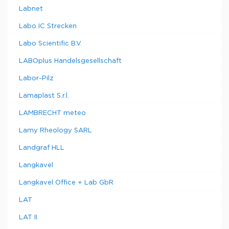
Labnet
Labo IC Strecken
Labo Scientific B.V.
LABOplus Handelsgesellschaft
Labor-Pilz
Lamaplast S.r.l.
LAMBRECHT meteo
Lamy Rheology SARL
Landgraf HLL
Langkavel
Langkavel Office + Lab GbR
LAT
LAT II