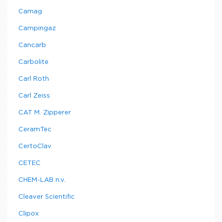
Camag
Campingaz
Cancarb
Carbolite
Carl Roth
Carl Zeiss
CAT M. Zipperer
CeramTec
CertoClav
CETEC
CHEM-LAB n.v.
Cleaver Scientific
Clipox