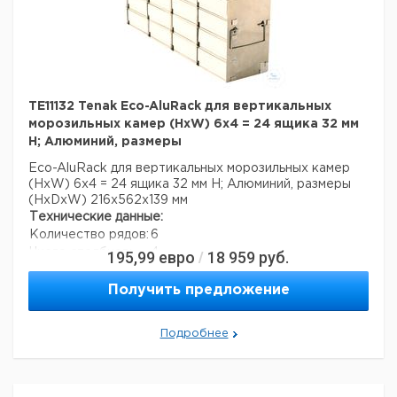
TE11132 Tenak Eco-AluRack для вертикальных
морозильных камер (HxW) 6x4 = 24 ящика 32 мм
H; Алюминий, размеры
Eco-AluRack для вертикальных морозильных камер
(HxW) 6x4 = 24 ящика 32 мм H; Алюминий, размеры
(HxDxW) 216x562x139 мм
Технические данные:
Количество рядов:
6
Число столбцов:
4
195,99
евро
18 959
руб.
/
Материал:
алюминий
Вес нетто:
1,2 кг
Получить предложение
Данные для перевозки (реальные данные могут
отличаться)
Подробнее
Страна происхождения:
Дания
Вес брутто:
1,6 кг