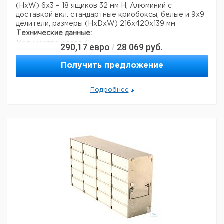
(HxW) 6x3 = 18 ящиков 32 мм H; Алюминий с
доставкой вкл. стандартные криобоксы, белые и 9x9
делители, размеры (HxDxW) 216x420x139 мм
Технические данные:
Количество рядов:
6
290,17
евро
28 069
руб.
/
Число столбцов:
3
Материал:
алюминий
Получить предложение
асептики:
нет
Вес нетто:
2,6 кг
Подробнее
Данные для перевозки (реальные данные могут
отличаться)
Страна происхождения:
Дания
Вес брутто:
3 кг