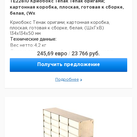
TE22810 Криобокс Tenak Tenak оригами;
картонная коробка, плоская, готовая к сборке,
белая, (Wx
Криобокс Тенак оригами; картонная коробка,
плоская, готовая к сборке, белая, (ШxГxВ)
134x134x50 мм
Технические данные:
Вес нетто:
4,2 кг
Данные для перевозки (реальные данные могут
245,69
евро
23 766
руб.
/
отличаться)
Страна происхождения:
Дания
Получить предложение
Вес брутто:
4,6 кг
Подробнее