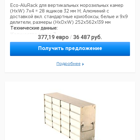
Eco-AluRack для вертикальных морозильных камер
(HxW) 7x4 = 28 ящиков 32 мм H; Алюминий с
доставкой вкл. стандартные криобоксы, белые и 9x9
делители, размеры (HxDxW) 252x562x139 мм
Технические данные:
Количество рядов:
7
377,19
евро
36 487
руб.
/
Число столбцов:
4
Материал:
алюминий
Получить предложение
Вес нетто:
3,5 кг
Данные для перевозки (реальные данные могут
Подробнее
отличаться)
Страна происхождения:
Дания
Вес брутто:
3,9 кг