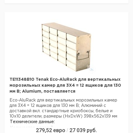
Страна происхождения:
Дания
Вес брутто:
1,6 кг
TE11348B10 Tenak Eco-AluRack для вертикальных
морозильных камер для 3X4 = 12 ящиков для 130
мм В; Alumium, поставляется
Eco-AluRack для вертикальных морозильных камер
для 3X4 = 12 ящиков для 130 мм В; Алюминий с
доставкой вкл. стандартные криобоксы, белые и
10x10 делители, размеры (HxDxW) 398x562x139 мм
Технические данные:
Количество рядов:
3
279,52
евро
27 039
руб.
/