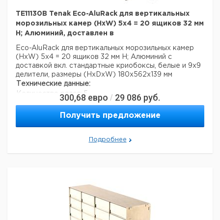
TE11130B Tenak Eco-AluRack для вертикальных
морозильных камер (HxW) 5x4 = 20 ящиков 32 мм
H; Алюминий, доставлен в
Eco-AluRack для вертикальных морозильных камер
(HxW) 5x4 = 20 ящиков 32 мм H; Алюминий с
доставкой вкл. стандартные криобоксы, белые и 9x9
делители, размеры (HxDxW) 180x562x139 мм
Технические данные:
Количество рядов:
5
300,68
евро
29 086
руб.
/
Число столбцов:
4
Материал:
алюминий
Получить предложение
Вес нетто:
2,7 кг
Данные для перевозки (реальные данные могут
Подробнее
отличаться)
Страна происхождения:
Дания
Вес брутто:
3,1 кг