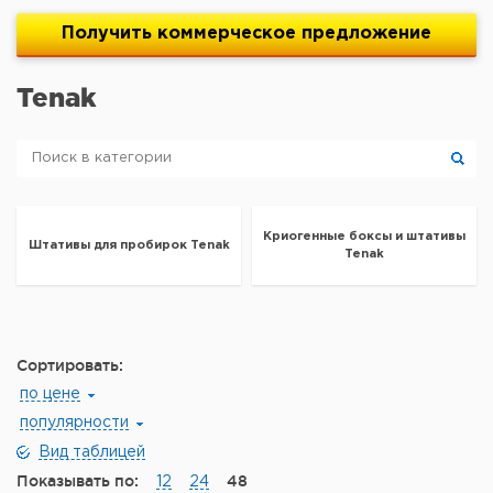
Получить
коммерческое
предложение
Tenak
Криогенные боксы и штативы
Штативы для пробирок Tenak
Tenak
Сортировать:
по цене
популярности
Вид таблицей
Показывать по:
48
12
24