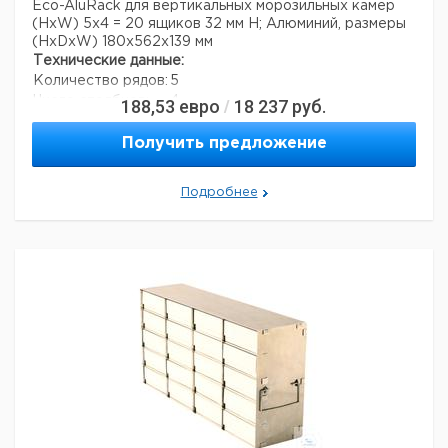
Eco-AluRack для вертикальных морозильных камер
(HxW) 5x4 = 20 ящиков 32 мм H; Алюминий, размеры
(HxDxW) 180x562x139 мм
Технические данные:
Количество рядов:
5
Число столбцов:
4
188,53
евро
18 237
руб.
/
Материал:
алюминий
Вес нетто:
1,1 кг
Получить предложение
Данные для перевозки (реальные данные могут
отличаться)
Подробнее
Страна происхождения:
Дания
Вес брутто:
1,5 кг