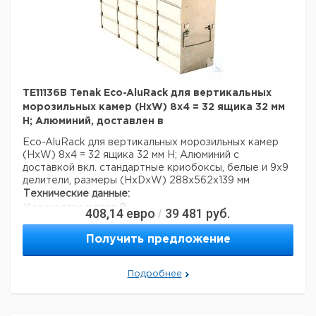
TE11136B Tenak Eco-AluRack для вертикальных
морозильных камер (HxW) 8x4 = 32 ящика 32 мм
H; Алюминий, доставлен в
Eco-AluRack для вертикальных морозильных камер
(HxW) 8x4 = 32 ящика 32 мм H; Алюминий с
доставкой вкл. стандартные криобоксы, белые и 9x9
делители, размеры (HxDxW) 288x562x139 мм
Технические данные:
Количество рядов:
8
408,14
евро
39 481
руб.
/
Число столбцов:
4
Материал:
алюминий
Получить предложение
Вес нетто:
4 кг
Данные для перевозки (реальные данные могут
Подробнее
отличаться)
Страна происхождения:
Дания
Вес брутто:
4,4 кг