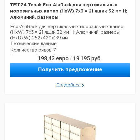
TE11124 Tenak Eco-AluRack для вертикальных
морозильных камер (HxW) 7x3 = 21 ящик 32 мм H;
Алюминий, размеры
Eco-AluRack для вертикальных морозильных камер
(HxW) 7x3 = 21 ящик 32 мм H; Алюминий, размеры
(HxDxW) 252x420x139 мм
Технические данные:
Количество рядов:
7
Число столбцов:
3
198,43
евро
19 195
руб.
/
Материал:
алюминий
Вес нетто:
1,2 кг
Получить предложение
Данные для перевозки (реальные данные могут
отличаться)
Подробнее
Страна происхождения:
Дания
Вес брутто:
1,6 кг