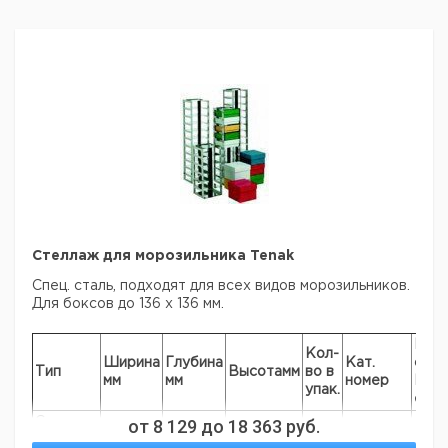
Стеллаж для морозильника Tenak
Спец. сталь, подходят для всех видов морозильников.
Для боксов до 136 х 136 мм.
Цен
Кол-
Ширина
Глубина
Кат.
с
Тип
Высотамм
во в
мм
мм
номер
НДС
упак.
евр
Стеллаж
от
8 129
до
18 363
руб.
на 6