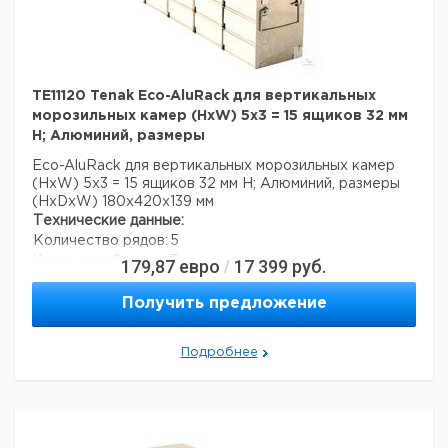
TE11120 Tenak Eco-AluRack для вертикальных
морозильных камер (HxW) 5x3 = 15 ящиков 32 мм
H; Алюминий, размеры
Eco-AluRack для вертикальных морозильных камер
(HxW) 5x3 = 15 ящиков 32 мм H; Алюминий, размеры
(HxDxW) 180x420x139 мм
Технические данные:
Количество рядов:
5
Число столбцов:
3
179,87
евро
17 399
руб.
/
Материал:
алюминий
асептики:
нет
Получить предложение
Вес нетто:
1 кг
Данные для перевозки (реальные данные могут
Подробнее
отличаться)
Страна происхождения:
Дания
Вес брутто:
1,4 кг