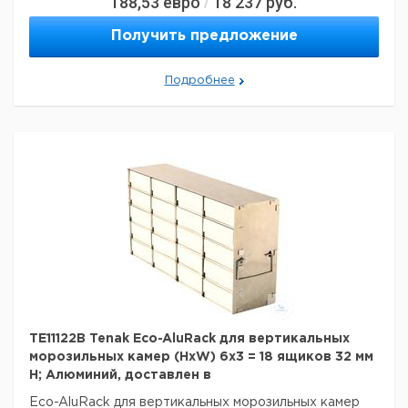
188,53
евро
18 237
руб.
/
Материал:
алюминий
асептики:
нет
Получить предложение
Вес нетто:
1,1 кг
Данные для перевозки (реальные данные могут
Подробнее
отличаться)
Страна происхождения:
Дания
Вес брутто:
1,5 кг
TE11122B Tenak Eco-AluRack для вертикальных
морозильных камер (HxW) 6x3 = 18 ящиков 32 мм
H; Алюминий, доставлен в
Eco-AluRack для вертикальных морозильных камер