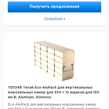
Число столбцов:
4
Материал:
алюминий
Получить предложение
Данные для перевозки (реальные данные могут
отличаться)
Подробнее
Страна происхождения:
Дания
TE11348 Tenak Eco-AluRack для вертикальных
морозильных камер для 3X4 = 12 ящиков для 130
мм В; Alumium, Dimenso
Eco-AluRack для вертикальных морозильных камер