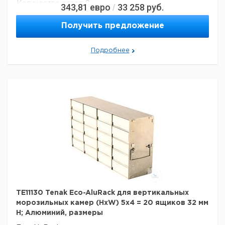
Количество рядов:
8
343,81
евро
33 258
руб.
/
Число столбцов:
3
Материал:
алюминий
Получить предложение
Вес нетто:
3,2 кг
Данные для перевозки (реальные данные могут
Подробнее
отличаться)
Страна происхождения:
Дания
Вес брутто:
3,6 кг
TE11130 Tenak Eco-AluRack для вертикальных
морозильных камер (HxW) 5x4 = 20 ящиков 32 мм
H; Алюминий, размеры