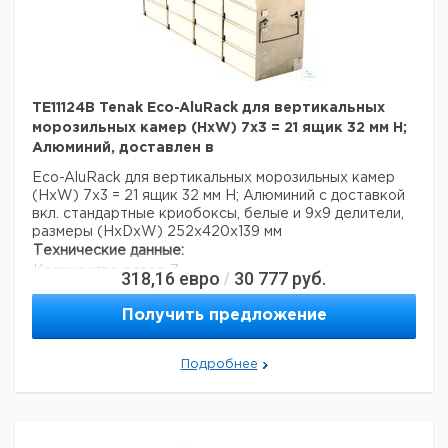
TE11124B Tenak Eco-AluRack для вертикальных
морозильных камер (HxW) 7x3 = 21 ящик 32 мм H;
Алюминий, доставлен в
Eco-AluRack для вертикальных морозильных камер
(HxW) 7x3 = 21 ящик 32 мм H; Алюминий с доставкой
вкл. стандартные криобоксы, белые и 9x9 делители,
размеры (HxDxW) 252x420x139 мм
Технические данные:
Количество рядов:
7
318,16
евро
30 777
руб.
/
Число столбцов:
3
Материал:
алюминий
Получить предложение
Вес нетто:
2,9 кг
Данные для перевозки (реальные данные могут
Подробнее
отличаться)
Страна происхождения:
Дания
Вес брутто:
3,3 кг