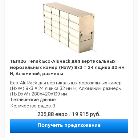
TE11126 Tenak Eco-AluRack для вертикальных
морозильных камер (HxW) 8x3 = 24 ящика 32 мм
H; Алюминий, размеры
Eco-AluRack для вертикальных морозильных камер
(HxW) 8x3 = 24 ящика 32 мм H; Алюминий, размеры
(HxDxW) 288x420x139 мм
Технические данные:
Количество рядов:
8
Число столбцов:
3
205,88
евро
19 915
руб.
/
Материал:
алюминий
Вес нетто:
1,3 кг
Получить предложение
Данные для перевозки (реальные данные могут
отличаться)