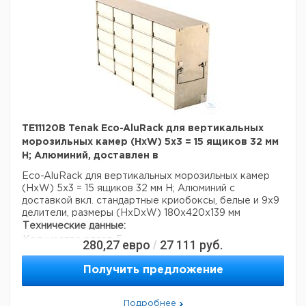
TE11120B Tenak Eco-AluRack для вертикальных
морозильных камер (HxW) 5x3 = 15 ящиков 32 мм
H; Алюминий, доставлен в
Eco-AluRack для вертикальных морозильных камер
(HxW) 5x3 = 15 ящиков 32 мм H; Алюминий с
доставкой вкл. стандартные криобоксы, белые и 9x9
делители, размеры (HxDxW) 180x420x139 мм
Технические данные:
Количество рядов:
5
280,27
евро
27 111
руб.
/
Число столбцов:
3
Материал:
алюминий
Получить предложение
асептики:
нет
Вес нетто:
2,2 кг
Подробнее