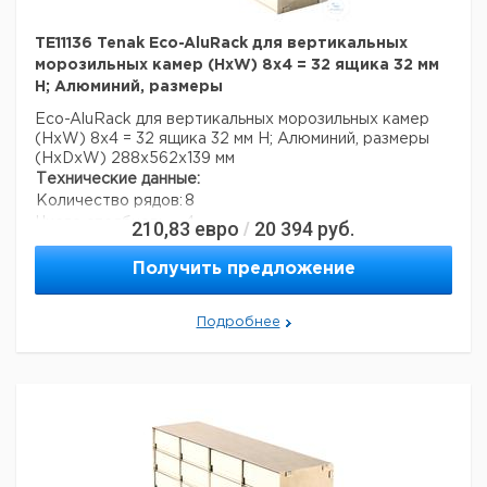
TE11136 Tenak Eco-AluRack для вертикальных
морозильных камер (HxW) 8x4 = 32 ящика 32 мм
H; Алюминий, размеры
Eco-AluRack для вертикальных морозильных камер
(HxW) 8x4 = 32 ящика 32 мм H; Алюминий, размеры
(HxDxW) 288x562x139 мм
Технические данные:
Количество рядов:
8
Число столбцов:
4
210,83
евро
20 394
руб.
/
Материал:
алюминий
Вес нетто:
1,4 кг
Получить предложение
Данные для перевозки (реальные данные могут
отличаться)
Подробнее
Страна происхождения:
Дания
Вес брутто:
1,8 кг