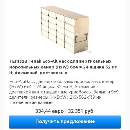
TE11132B Tenak Eco-AluRack для вертикальных
морозильных камер (HxW) 6x4 = 24 ящика 32 мм
H; Алюминий, доставлен в
Eco-AluRack для вертикальных морозильных камер
(HxW) 6x4 = 24 ящика 32 мм H; Алюминий с
доставкой вкл. стандартные криобоксы, белые и 9x9
делители, размеры (HxDxW) 216x562x139 мм
Технические данные:
Количество рядов:
6
334,44
евро
32 351
руб.
/
Число столбцов:
4
Материал:
алюминий
Получить предложение
Вес нетто:
3,1 кг