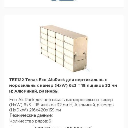
Данные для перевозки (реальные данные могут
отличаться)
Страна происхождения:
Дания
Вес брутто:
2,6 кг
TE11122 Tenak Eco-AluRack для вертикальных
морозильных камер (HxW) 6x3 = 18 ящиков 32 мм
H; Алюминий, размеры
Eco-AluRack для вертикальных морозильных камер
(HxW) 6x3 = 18 ящиков 32 мм H; Алюминий, размеры
(HxDxW) 216x420x139 мм
Технические данные:
Количество рядов:
6
Число столбцов:
3