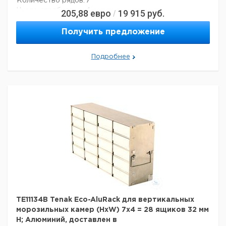
Количество рядов:
7
Число столбцов:
4
205,88
евро
19 915
руб.
/
Материал:
алюминий
Вес нетто:
1,3 кг
Получить предложение
Данные для перевозки (реальные данные могут
отличаться)
Подробнее
Страна происхождения:
Дания
Вес брутто:
1,7 кг
TE11134B Tenak Eco-AluRack для вертикальных
морозильных камер (HxW) 7x4 = 28 ящиков 32 мм
H; Алюминий, доставлен в