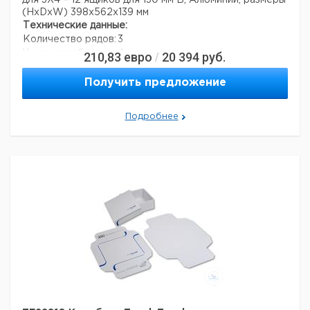
для 3X4 = 12 ящиков для 130 мм В; Алюминий, размеры
(HxDxW) 398x562x139 мм
Технические данные:
Количество рядов:
3
Число столбцов:
4
210,83
евро
20 394
руб.
/
Материал:
алюминий
Вес нетто:
1,2 кг
Получить предложение
Данные для перевозки (реальные данные могут
отличаться)
Подробнее
Страна происхождения:
Дания
Вес брутто:
1,6 кг