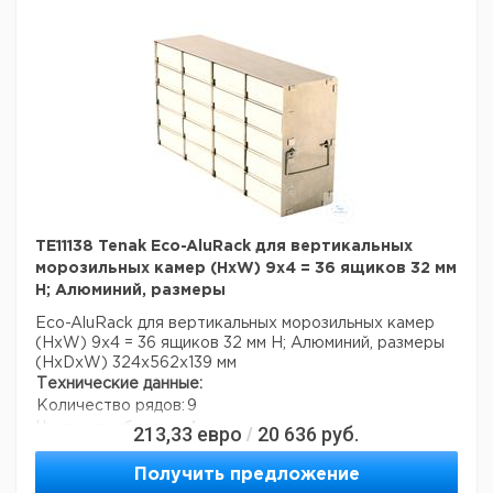
TE11138 Tenak Eco-AluRack для вертикальных
морозильных камер (HxW) 9x4 = 36 ящиков 32 мм
H; Алюминий, размеры
Eco-AluRack для вертикальных морозильных камер
(HxW) 9x4 = 36 ящиков 32 мм H; Алюминий, размеры
(HxDxW) 324x562x139 мм
Технические данные:
Количество рядов:
9
Число столбцов:
4
213,33
евро
20 636
руб.
/
Материал:
алюминий
Вес нетто:
1,5 кг
Получить предложение