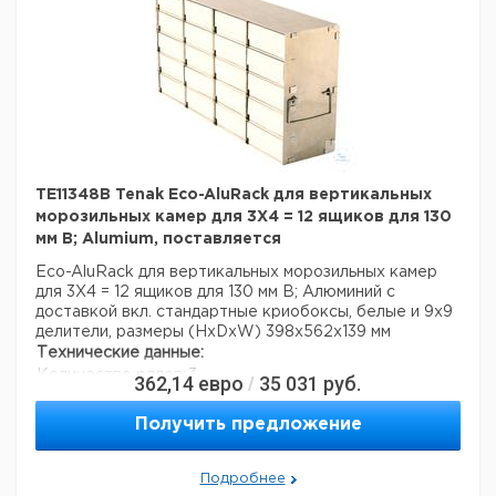
28
18
5
9194016
15
30
5
9194017
Прошу обратить внимание на то, что минимальный
заказ в нашей компании составляет 300 евро с ндс.
TE11348B Tenak Eco-AluRack для вертикальных
морозильных камер для 3X4 = 12 ящиков для 130
мм В; Alumium, поставляется
Eco-AluRack для вертикальных морозильных камер
для 3X4 = 12 ящиков для 130 мм В; Алюминий с
доставкой вкл. стандартные криобоксы, белые и 9x9
делители, размеры (HxDxW) 398x562x139 мм
Технические данные:
Количество рядов:
3
362,14
евро
35 031
руб.
/
Число столбцов:
4
Материал:
алюминий
Получить предложение
Вес нетто:
1,2 кг
Данные для перевозки (реальные данные могут
Подробнее
отличаться)