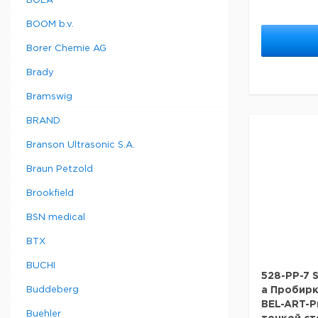
BOLA
BOOM b.v.
Borer Chemie AG
Brady
Bramswig
BRAND
Branson Ultrasonic S.A.
Braun Petzold
Brookfield
BSN medical
BTX
BUCHI
528-PP-7 S
Buddeberg
a Пробирк
BEL-ART-Pr
Buehler