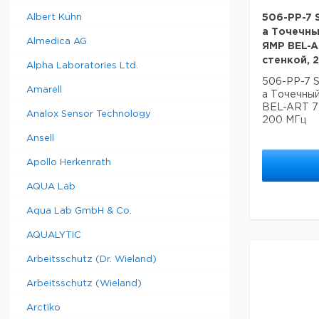
Albert Kuhn
506-PP-7 S
a Точечн
Almedica AG
ЯМР BEL-AR
стенкой, 
Alpha Laboratories Ltd.
506-PP-7 S
Amarell
a Точечны
BEL-ART 7 
Analox Sensor Technology
200 МГц
Ansell
Apollo Herkenrath
AQUA Lab
Aqua Lab GmbH & Co.
AQUALYTIC
Arbeitsschutz (Dr. Wieland)
Arbeitsschutz (Wieland)
Arctiko