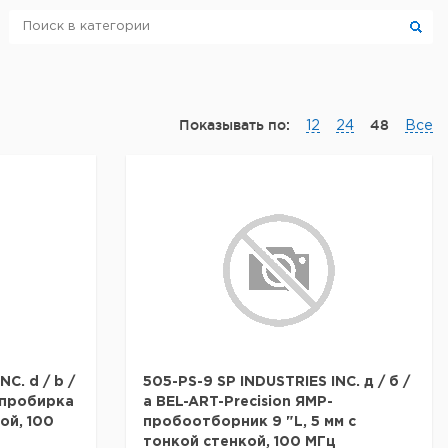
Показывать по:
48
12
24
Все
C. d / b /
505-PS-9 SP INDUSTRIES INC. д / б /
-пробирка
а BEL-ART-Precision ЯМР-
ой, 100
пробоотборник 9 "L, 5 мм с
тонкой стенкой, 100 МГц