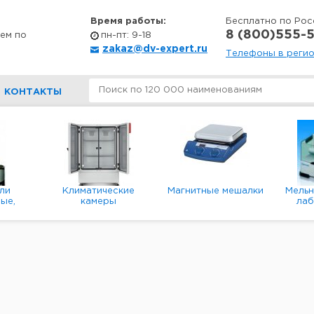
Время работы:
Бесплатно по Рос
8 (800)555-5
ем по
пн-пт: 9-18
zakaz@dv-expert.ru
Телефоны в реги
КОНТАКТЫ
ли
Климатические
Магнитные мешалки
Мель
ые,
камеры
ла
е,
пл
ые