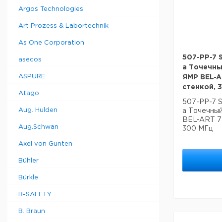
Argos Technologies
Art Prozess & Labortechnik
As One Corporation
507-PP-7 S
asecos
a Точечн
ASPURE
ЯМР BEL-AR
стенкой, 
Atago
507-PP-7 S
Aug. Hulden
a Точечны
BEL-ART 7 
Aug.Schwan
300 МГц
Axel von Gunten
Bühler
Bürkle
B-SAFETY
B. Braun