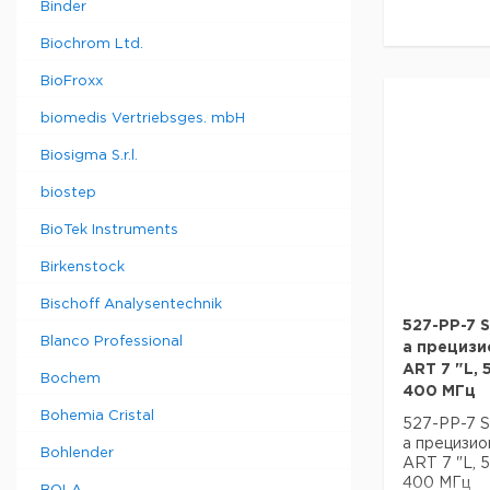
Binder
Biochrom Ltd.
BioFroxx
biomedis Vertriebsges. mbH
Biosigma S.r.l.
biostep
BioTek Instruments
Birkenstock
Bischoff Analysentechnik
527-PP-7 S
Blanco Professional
a прецизи
ART 7 "L, 
Bochem
400 МГц
Bohemia Cristal
527-PP-7 S
a прецизи
Bohlender
ART 7 "L, 
400 МГц