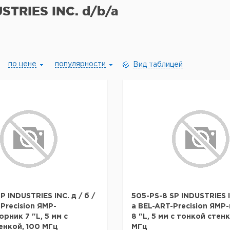
STRIES INC. d/b/a
по цене
популярности
Вид таблицей
P INDUSTRIES INC. д / б /
505-PS-8 SP INDUSTRIES IN
Precision ЯМР-
a BEL-ART-Precision ЯМР
рник 7 "L, 5 мм с
8 "L, 5 мм с тонкой стенк
енкой, 100 МГц
МГц