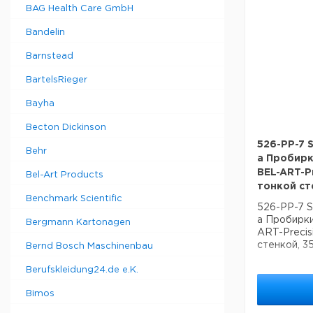
BAG Health Care GmbH
Bandelin
Barnstead
BartelsRieger
Bayha
Becton Dickinson
526-PP-7 S
Behr
a Пробирк
BEL-ART-Pr
Bel-Art Products
тонкой ст
Benchmark Scientific
526-PP-7 S
a Пробирк
Bergmann Kartonagen
ART-Precisi
стенкой, 3
Bernd Bosch Maschinenbau
Berufskleidung24.de e.K.
Bimos