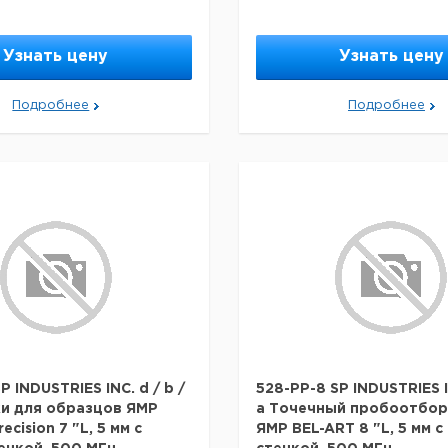
Узнать цену
Узнать цену
Подробнее
Подробнее
P INDUSTRIES INC. d / b /
528-PP-8 SP INDUSTRIES IN
и для образцов ЯМР
a Точечный пробоотбор
ecision 7 "L, 5 мм с
ЯМР BEL-ART 8 "L, 5 мм с