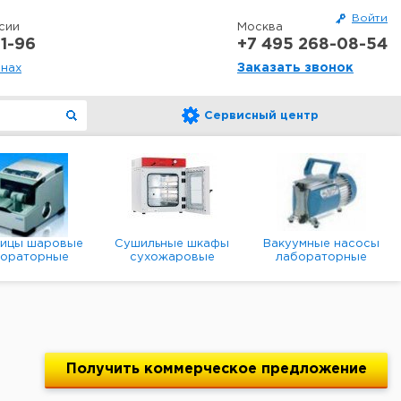
Войти
сии
Москва
1-96
+7 495 268-08-54
Заказать звонок
онах
Сервисный центр
ницы шаровые
Сушильные шкафы
Вакуумные насосы
бораторные
сухожаровые
лабораторные
анетарные
лабораторные
диафрагменные
мембранные
Получить
коммерческое
предложение