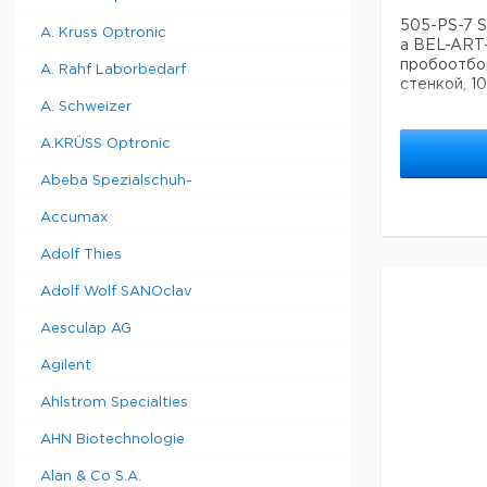
505-PS-7 S
A. Kruss Optronic
а BEL-ART-
пробоотбор
A. Rahf Laborbedarf
стенкой, 1
A. Schweizer
A.KRÜSS Optronic
Abeba Spezialschuh-
Accumax
Adolf Thies
Adolf Wolf SANOclav
Aesculap AG
Agilent
Ahlstrom Specialties
AHN Biotechnologie
Alan & Co S.A.