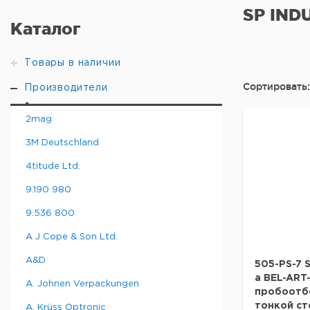
SP INDU
Каталог
Товары в наличии
Сортировать:
Производители
2mag
3M Deutschland
4titude Ltd.
9.190 980
9.536 800
A J Cope & Son Ltd.
A&D
505-PS-7 S
а BEL-ART-
A. Johnen Verpackungen
пробоотбо
тонкой ст
A. Krüss Optronic