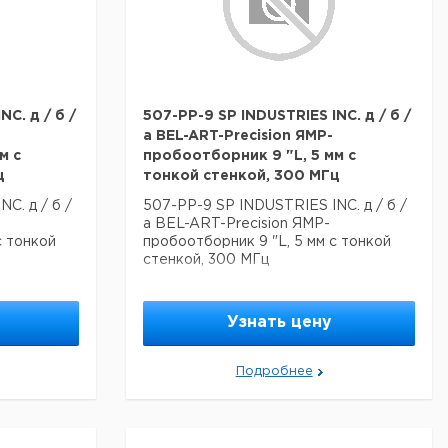
C. д / б /
507-PP-9 SP INDUSTRIES INC. д / б /
а BEL-ART-Precision ЯМР-
м с
пробоотборник 9 "L, 5 мм с
ц
тонкой стенкой, 300 МГц
C. д / б /
507-PP-9 SP INDUSTRIES INC. д / б /
а BEL-ART-Precision ЯМР-
с тонкой
пробоотборник 9 "L, 5 мм с тонкой
стенкой, 300 МГц
Узнать цену
Подробнее