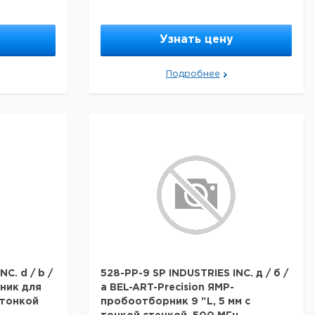
Узнать цену
Подробнее
C. d / b /
528-PP-9 SP INDUSTRIES INC. д / б /
ник для
а BEL-ART-Precision ЯМР-
 тонкой
пробоотборник 9 "L, 5 мм с