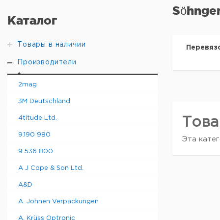
Söhnge
Каталог
Товары в наличии
Перевяз
Производители
2mag
3M Deutschland
4titude Ltd.
Това
9.190 980
Эта катег
9.536 800
A J Cope & Son Ltd.
A&D
A. Johnen Verpackungen
A. Krüss Optronic