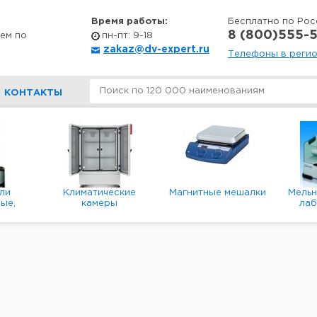
Время работы:
Бесплатно по Рос
8 (800)555-5
ем по
пн-пт: 9-18
zakaz@dv-expert.ru
Телефоны в реги
КОНТАКТЫ
ли
Климатические
Магнитные мешалки
Мель
ые,
камеры
ла
е,
пл
ые