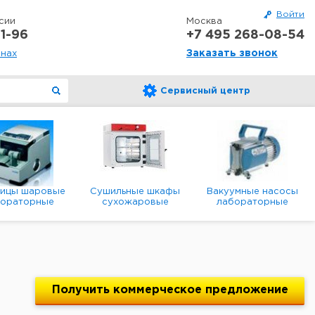
Войти
сии
Москва
1-96
+7 495 268-08-54
Заказать звонок
онах
Сервисный центр
ницы шаровые
Сушильные шкафы
Вакуумные насосы
бораторные
сухожаровые
лабораторные
анетарные
лабораторные
диафрагменные
мембранные
Получить
коммерческое
предложение