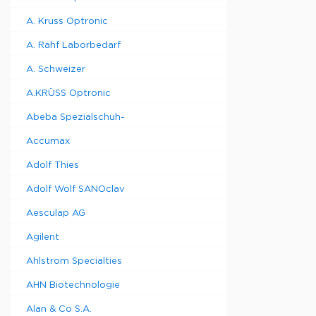
A. Kruss Optronic
A. Rahf Laborbedarf
A. Schweizer
A.KRÜSS Optronic
Abeba Spezialschuh-
Accumax
Adolf Thies
Adolf Wolf SANOclav
Aesculap AG
Agilent
Ahlstrom Specialties
AHN Biotechnologie
Alan & Co S.A.