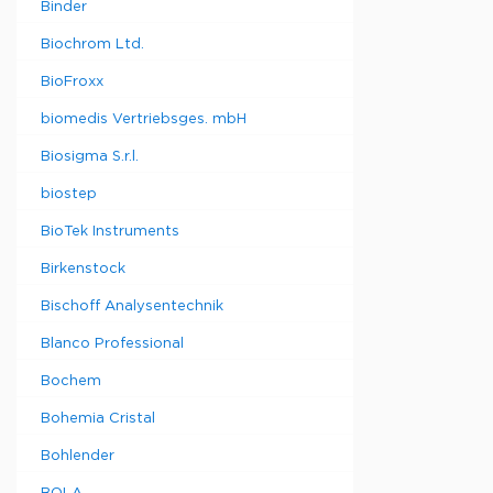
Binder
Biochrom Ltd.
BioFroxx
biomedis Vertriebsges. mbH
Biosigma S.r.l.
biostep
BioTek Instruments
Birkenstock
Bischoff Analysentechnik
Blanco Professional
Bochem
Bohemia Cristal
Bohlender