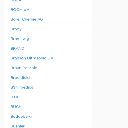
BOLA
BOOM b.v.
Borer Chemie AG
Brady
Bramswig
BRAND
Branson Ultrasonic S.A.
Braun Petzold
Brookfield
BSN medical
BTX
BUCHI
Buddeberg
Buehler