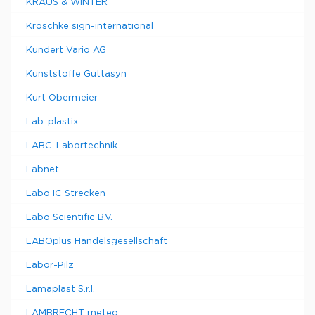
KRAUS & WINTER
Kroschke sign-international
Kundert Vario AG
Kunststoffe Guttasyn
Kurt Obermeier
Lab-plastix
LABC-Labortechnik
Labnet
Labo IC Strecken
Labo Scientific B.V.
LABOplus Handelsgesellschaft
Labor-Pilz
Lamaplast S.r.l.
LAMBRECHT meteo