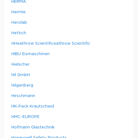
HERMA
Hermle
Herolab
Hettich
HHeathrow Scientificeathrow Scientific
HIBU Eismaschinen
Hielscher
Hil GmbH
Hilgenberg
Hirschmann
HK-Pack Krautscheid
HMC-EUROPE
Hofmann Glastechnik
Honeywell Safety Products