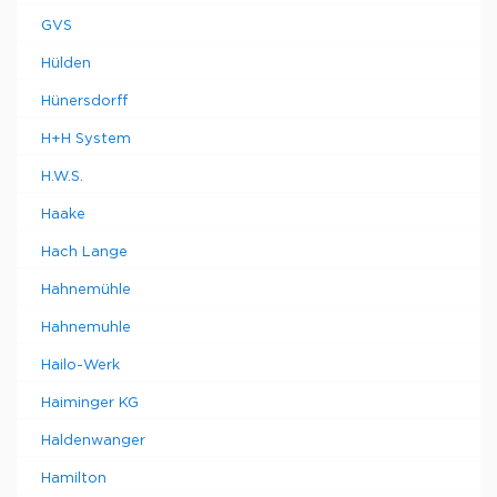
GVS
Hülden
Hünersdorff
H+H System
H.W.S.
Haake
Hach Lange
Hahnemühle
Hahnemuhle
Hailo-Werk
Haiminger KG
Haldenwanger
Hamilton