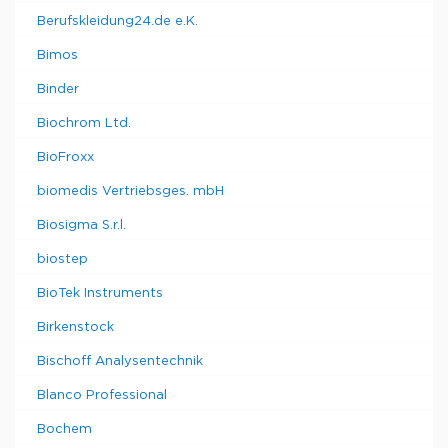
Berufskleidung24.de e.K.
Bimos
Binder
Biochrom Ltd.
BioFroxx
biomedis Vertriebsges. mbH
Biosigma S.r.l.
biostep
BioTek Instruments
Birkenstock
Bischoff Analysentechnik
Blanco Professional
Bochem