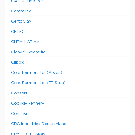
CAT M. Zipperer
CeramTec
CertoClav
CETEC
CHEM-LAB n.v.
Cleaver Scientific
Clipox
Cole-Parmer Ltd. (Argos)
Cole-Parmer Ltd. (ET Stua)
Consort
Coolike-Regnery
Corning
CRC Industries Deutschland
CRYO DIFFUSION