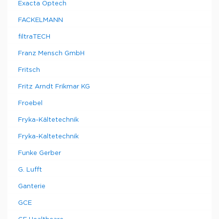
Exacta Optech
FACKELMANN
filtraTECH
Franz Mensch GmbH
Fritsch
Fritz Arndt Frikmar KG
Froebel
Fryka-Kältetechnik
Fryka-Kaltetechnik
Funke Gerber
G. Lufft
Ganterie
GCE