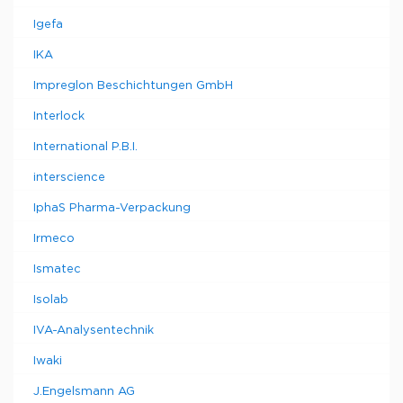
Igefa
IKA
Impreglon Beschichtungen GmbH
Interlock
International P.B.I.
interscience
IphaS Pharma-Verpackung
Irmeco
Ismatec
Isolab
IVA-Analysentechnik
Iwaki
J.Engelsmann AG