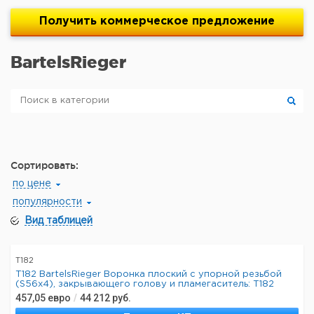
Получить
коммерческое
предложение
BartelsRieger
Сортировать:
по цене
популярности
Вид таблицей
T182
T182 BartelsRieger Воронка плоский с упорной резьбой
(S56x4), закрывающего голову и пламегаситель: T182
457,05
евро
/
44 212
руб.