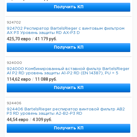
Получить КП
924702
924702 Респиратор BartelsRieger с винтовым фильтром
AX P3 Уровень защиты RD AX-P3 D
425,70
евро
/
41 179
руб.
Получить КП
924000
924000 Комбинированный вставной фильтр BartelsRieger
A1 P2 RD уровень защиты A1-P2 RD (EN 14387), PU = 5
114,62
евро
/
11 088
руб.
Получить КП
924406
924406 BartelsRieger респиратор винтовой фильтр AB2
P3 RD уровень защиты A2-B2-P3 RD
44,54
евро
/
4 309
руб.
Получить КП