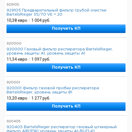
929105
929105 Предварительный фильтр грубой очистки
BartelsRieger 35/70 VE = 20
10,38
евро
/
1 004
руб.
Получить КП
920000
920000 Газовый фильтр респиратора BartelsRieger,
уровень защиты A1, уровень защиты A1
11,34
евро
/
1 097
руб.
Получить КП
920001
920001 Фильтр газовой пробки респиратора
BartelsRieger, уровень защиты B1
13,20
евро
/
1 277
руб.
Получить КП
920405
920405 BartelsRieger респиратор газовый штекерный
фильтр A1B2E1K1 уровень защиты A1-B1-E1-K1