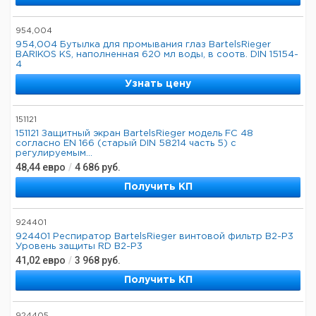
954,004
954,004 Бутылка для промывания глаз BartelsRieger
BARIKOS KS, наполненная 620 мл воды, в соотв. DIN 15154-
4
Узнать цену
151121
151121 Защитный экран BartelsRieger модель FC 48
согласно EN 166 (старый DIN 58214 часть 5) с
регулируемым...
48,44
евро
/
4 686
руб.
Получить КП
924401
924401 Респиратор BartelsRieger винтовой фильтр B2-P3
Уровень защиты RD B2-P3
41,02
евро
/
3 968
руб.
Получить КП