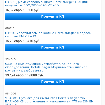
816159 Диски клапана выдоха BartelsRieger G 31 для
полумасок 500/600/620 VE = 10
16,62
евро
/
1 608
руб.
Получить КП
816210
816210 Уплотнительное кольцо BartelsRieger с седлом
клапана HM PU = 10
15,20
евро
/
1 470
руб.
Получить КП
934010
934010 Фильтрующее устройство основного
оборудования BartelsRieger Морщинистый шланг с
круглыми резьбовыми...
197,24
евро
/
19 080
руб.
Получить КП
954005
954005 Бутылка для мытья глаз BartelsRieger Mini
BARIKOS KS со стерильным наполнением, 175 мл DIN EN
15154-4