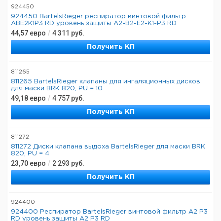
924450
924450 BartelsRieger респиратор винтовой фильтр
ABE2K1P3 RD уровень защиты A2-B2-E2-K1-P3 RD
44,57
евро
/
4 311
руб.
Получить КП
811265
811265 BartelsRieger клапаны для ингаляционных дисков
для маски BRK 820, PU = 10
49,18
евро
/
4 757
руб.
Получить КП
811272
811272 Диски клапана выдоха BartelsRieger для маски BRK
820, PU = 4
23,70
евро
/
2 293
руб.
Получить КП
924400
924400 Респиратор BartelsRieger винтовой фильтр A2 P3
RD уровень защиты A2 P3 RD