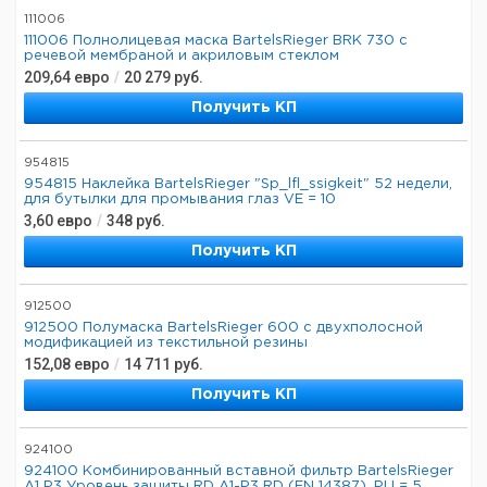
111006
111006 Полнолицевая маска BartelsRieger BRK 730 с
речевой мембраной и акриловым стеклом
209,64
евро
/
20 279
руб.
Получить КП
954815
954815 Наклейка BartelsRieger "Sp_lfl_ssigkeit" 52 недели,
для бутылки для промывания глаз VE = 10
3,60
евро
/
348
руб.
Получить КП
912500
912500 Полумаска BartelsRieger 600 с двухполосной
модификацией из текстильной резины
152,08
евро
/
14 711
руб.
Получить КП
924100
924100 Комбинированный вставной фильтр BartelsRieger
A1 P3 Уровень защиты RD A1-P3 RD (EN 14387), PU = 5