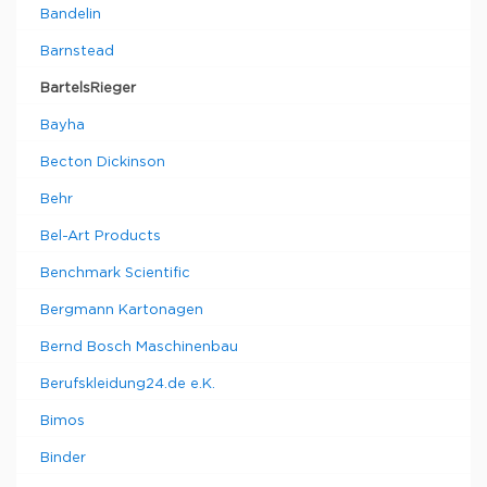
Bandelin
Barnstead
BartelsRieger
Bayha
Becton Dickinson
Behr
Bel-Art Products
Benchmark Scientific
Bergmann Kartonagen
Bernd Bosch Maschinenbau
Berufskleidung24.de e.K.
Bimos
Binder