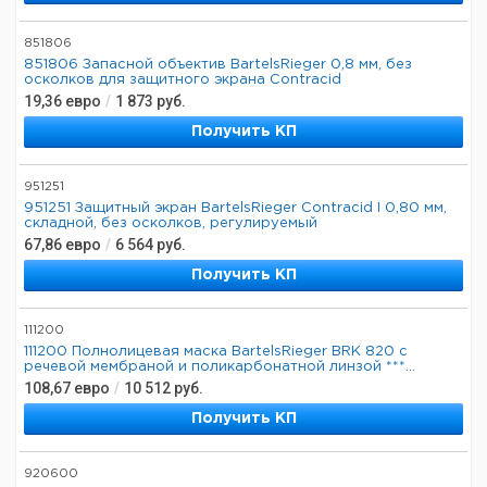
851806
851806 Запасной объектив BartelsRieger 0,8 мм, без
осколков для защитного экрана Contracid
19,36
евро
/
1 873
руб.
Получить КП
951251
951251 Защитный экран BartelsRieger Contracid I 0,80 мм,
складной, без осколков, регулируемый
67,86
евро
/
6 564
руб.
Получить КП
111200
111200 Полнолицевая маска BartelsRieger BRK 820 с
речевой мембраной и поликарбонатной линзой ***...
108,67
евро
/
10 512
руб.
Получить КП
920600