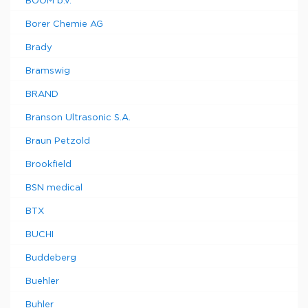
BOOM b.v.
Borer Chemie AG
Brady
Bramswig
BRAND
Branson Ultrasonic S.A.
Braun Petzold
Brookfield
BSN medical
BTX
BUCHI
Buddeberg
Buehler
Buhler