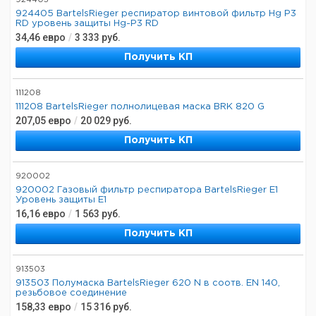
924405
924405 BartelsRieger респиратор винтовой фильтр Hg P3
RD уровень защиты Hg-P3 RD
34,46
евро
/
3 333
руб.
Получить КП
111208
111208 BartelsRieger полнолицевая маска BRK 820 G
207,05
евро
/
20 029
руб.
Получить КП
920002
920002 Газовый фильтр респиратора BartelsRieger E1
Уровень защиты E1
16,16
евро
/
1 563
руб.
Получить КП
913503
913503 Полумаска BartelsRieger 620 N в соотв. EN 140,
резьбовое соединение
158,33
евро
/
15 316
руб.