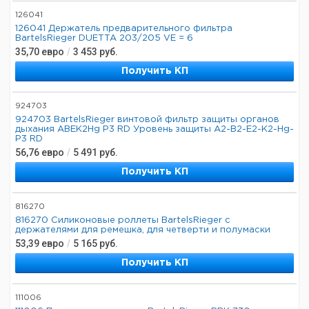
126041
126041 Держатель предварительного фильтра
BartelsRieger DUETTA 203/205 VE = 6
35,70
евро
/
3 453
руб.
Получить КП
924703
924703 BartelsRieger винтовой фильтр защиты органов
дыхания ABEK2Hg P3 RD Уровень защиты A2-B2-E2-K2-Hg-
P3 RD
56,76
евро
/
5 491
руб.
Получить КП
816270
816270 Силиконовые роллеты BartelsRieger с
держателями для ремешка, для четверти и полумаски
53,39
евро
/
5 165
руб.
Получить КП
111006