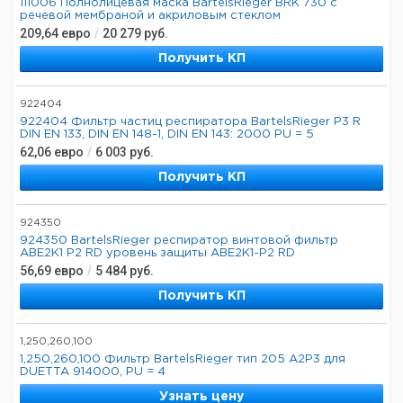
111006 Полнолицевая маска BartelsRieger BRK 730 с
речевой мембраной и акриловым стеклом
209,64
евро
/
20 279
руб.
Получить КП
922404
922404 Фильтр частиц респиратора BartelsRieger P3 R
DIN EN 133, DIN EN 148-1, DIN EN 143: 2000 PU = 5
62,06
евро
/
6 003
руб.
Получить КП
924350
924350 BartelsRieger респиратор винтовой фильтр
ABE2K1 P2 RD уровень защиты ABE2K1-P2 RD
56,69
евро
/
5 484
руб.
Получить КП
1,250,260,100
1,250,260,100 Фильтр BartelsRieger тип 205 A2P3 для
DUETTA 914000, PU = 4
Узнать цену