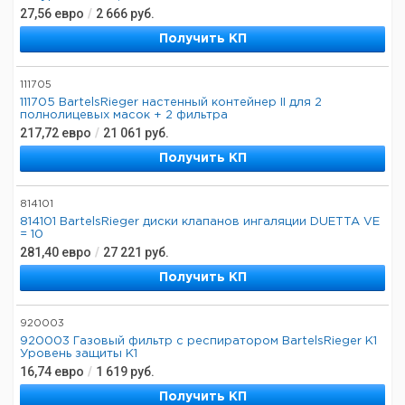
27,56
евро
/
2 666
руб.
Получить КП
111705
111705 BartelsRieger настенный контейнер II для 2
полнолицевых масок + 2 фильтра
217,72
евро
/
21 061
руб.
Получить КП
814101
814101 BartelsRieger диски клапанов ингаляции DUETTA VE
= 10
281,40
евро
/
27 221
руб.
Получить КП
920003
920003 Газовый фильтр с респиратором BartelsRieger K1
Уровень защиты K1
16,74
евро
/
1 619
руб.
Получить КП