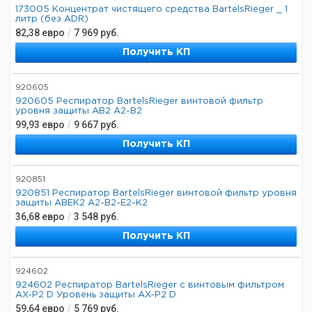
173005 Концентрат чистящего средства BartelsRieger _ 1
литр (без ADR)
82,38
евро
/
7 969
руб.
Получить КП
920605
920605 Респиратор BartelsRieger винтовой фильтр
уровня защиты AB2 A2-B2
99,93
евро
/
9 667
руб.
Получить КП
920851
920851 Респиратор BartelsRieger винтовой фильтр уровня
защиты ABEK2 A2-B2-E2-K2
36,68
евро
/
3 548
руб.
Получить КП
924602
924602 Респиратор BartelsRieger с винтовым фильтром
AX-P2 D Уровень защиты AX-P2 D
59,64
евро
/
5 769
руб.