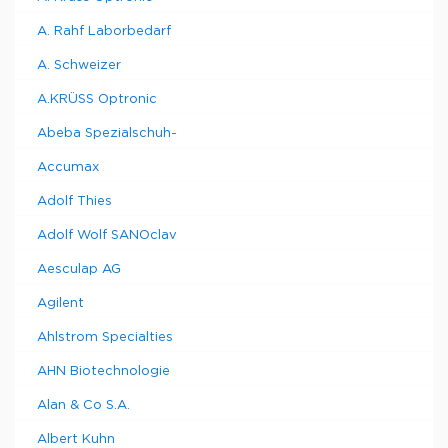
A. Rahf Laborbedarf
A. Schweizer
A.KRÜSS Optronic
Abeba Spezialschuh-
Accumax
Adolf Thies
Adolf Wolf SANOclav
Aesculap AG
Agilent
Ahlstrom Specialties
AHN Biotechnologie
Alan & Co S.A.
Albert Kuhn