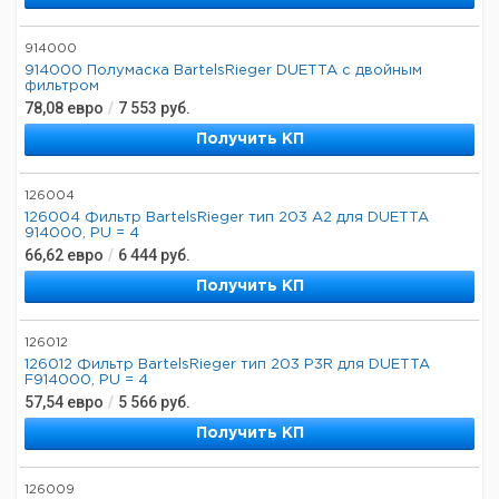
914000
914000 Полумаска BartelsRieger DUETTA с двойным
фильтром
78,08
евро
/
7 553
руб.
Получить КП
126004
126004 Фильтр BartelsRieger тип 203 A2 для DUETTA
914000, PU = 4
66,62
евро
/
6 444
руб.
Получить КП
126012
126012 Фильтр BartelsRieger тип 203 P3R для DUETTA
F914000, PU = 4
57,54
евро
/
5 566
руб.
Получить КП
126009