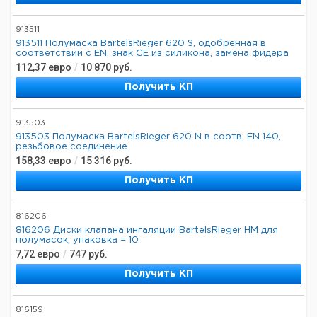
913511
913511 Полумаска BartelsRieger 620 S, одобренная в
соответствии с EN, знак CE из силикона, замена фидера
112,37
евро
/
10 870
руб.
Получить КП
913503
913503 Полумаска BartelsRieger 620 N в соотв. EN 140,
резьбовое соединение
158,33
евро
/
15 316
руб.
Получить КП
816206
816206 Диски клапана ингаляции BartelsRieger HM для
полумасок, упаковка = 10
7,72
евро
/
747
руб.
Получить КП
816159