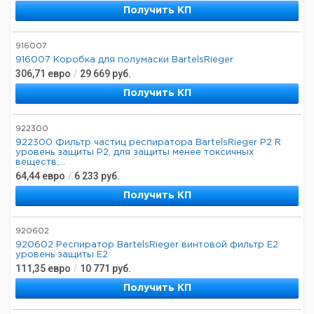
Получить КП
916007
916007 Коробка для полумаски BartelsRieger
306,71
евро
/
29 669
руб.
Получить КП
922300
922300 Фильтр частиц респиратора BartelsRieger P2 R
уровень защиты P2, для защиты менее токсичных
веществ,...
64,44
евро
/
6 233
руб.
Получить КП
920602
920602 Респиратор BartelsRieger винтовой фильтр E2
уровень защиты E2
111,35
евро
/
10 771
руб.
Получить КП