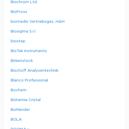
Biochrom Ltd.
BioFroxx
biomedis Vertriebsges. mbH
Biosigma S.r.l.
biostep
BioTek Instruments
Birkenstock
Bischoff Analysentechnik
Blanco Professional
Bochem
Bohemia Cristal
Bohlender
BOLA