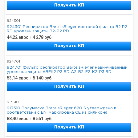
Получить КП
924301
924301 Респиратор BartelsRieger винтовой фильтр B2 P2
RD уровень защиты B2-P2 RD
44,22
евро
/
4 278
руб.
Получить КП
924701
924701 Фильтр респиратор BartelsRieger навинчиваемый,
уровень защиты ABEK2 P3 RD A2-B2-E2-K2-P3 RD
53,14
евро
/
5 140
руб.
Получить КП
913510
913510 Полумаска BartelsRieger 620 S утверждена в
соответствии с EN, маркировка CE из силикона
88,40
евро
/
8 551
руб.
Получить КП