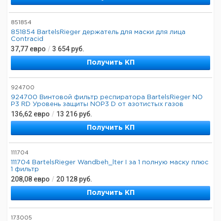
851854
851854 BartelsRieger держатель для маски для лица
Contracid
37,77
евро
/
3 654
руб.
Получить КП
924700
924700 Винтовой фильтр респиратора BartelsRieger NO
P3 RD Уровень защиты NOP3 D от азотистых газов
136,62
евро
/
13 216
руб.
Получить КП
111704
111704 BartelsRieger Wandbeh_lter I за 1 полную маску плюс
1 фильтр
208,08
евро
/
20 128
руб.
Получить КП
173005