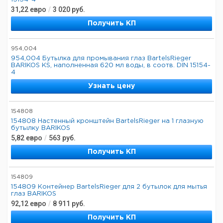
31,22
евро
/
3 020
руб.
Получить КП
954,004
954,004 Бутылка для промывания глаз BartelsRieger
BARIKOS KS, наполненная 620 мл воды, в соотв. DIN 15154-
4
Узнать цену
154808
154808 Настенный кронштейн BartelsRieger на 1 глазную
бутылку BARIKOS
5,82
евро
/
563
руб.
Получить КП
154809
154809 Контейнер BartelsRieger для 2 бутылок для мытья
глаз BARIKOS
92,12
евро
/
8 911
руб.
Получить КП