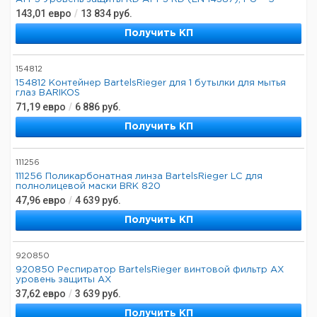
143,01
евро
/
13 834
руб.
Получить КП
154812
154812 Контейнер BartelsRieger для 1 бутылки для мытья
глаз BARIKOS
71,19
евро
/
6 886
руб.
Получить КП
111256
111256 Поликарбонатная линза BartelsRieger LC для
полнолицевой маски BRK 820
47,96
евро
/
4 639
руб.
Получить КП
920850
920850 Респиратор BartelsRieger винтовой фильтр AX
уровень защиты AX
37,62
евро
/
3 639
руб.
Получить КП