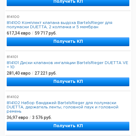
Получить КП
814100
814100 Комплект клапана выдоха BartelsRieger для
полумаски DUETTA, 2 колпачка и 5 мембран
617,34
евро
/
59 717
руб.
Получить КП
814101
814101 Диски клапанов ингаляции BartelsRieger DUETTA VE
= 10
281,40
евро
/
27 221
руб.
Получить КП
814102
814102 Набор бандажей BartelsRieger для полумаски
DUETTA, держатель ленты, головной паук и головной
ремень
36,97
евро
/
3 576
руб.
Получить КП