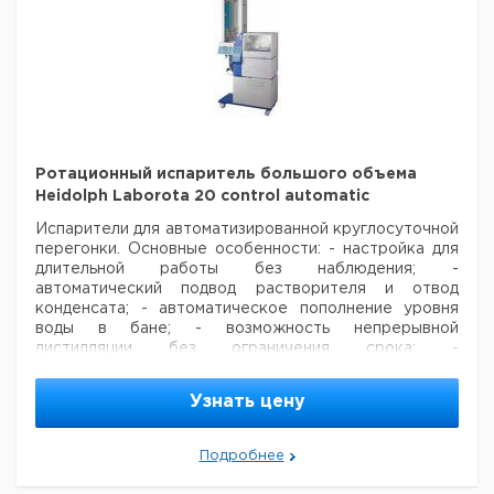
Ротационный испаритель большого объема
Heidolph Laborota 20 control automatic
Испарители для автоматизированной круглосуточной
перегонки.
Основные особенности:
- настройка для
длительной работы без наблюдения;
-
автоматический подвод растворителя и отвод
конденсата;
- автоматическое пополнение уровня
воды в бане;
- возможность непрерывной
дистилляции без ограничения срока;
-
неограниченное использование ночью и на выходных;
- альтернатива испарителям на 50 и 100 литров.
Узнать цену
Цена
Цена
Кол-
Кат.
с
с
Срок
Подробнее
Тип
во в
номер
НДС,
НДС,
поставки
упак.
евро
руб