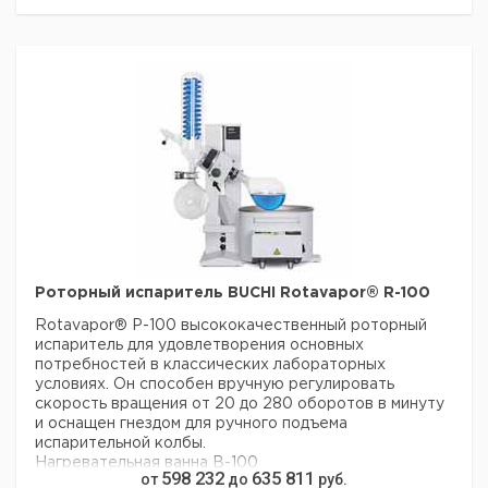
баня
R-
электрический
вертикальный
да
B-301
300P
R-
электрический
вертикальный
да
B-305
300P
Роторный испаритель BUCHI Rotavapor® R-100
Rotavapor® Р-100 высококачественный роторный
испаритель для удовлетворения основных
потребностей в классических лабораторных
условиях. Он способен вручную регулировать
скорость вращения от 20 до 280 оборотов в минуту
и оснащен гнездом для ручного подъема
испарительной колбы.
Нагревательная ванна В-100
598 232
635 811
от
до
руб.
Температурный диапазон от 20°C до 95°C.