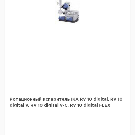
температуры настраивается индивидуально. Защита
от работы всухую, распознавание регулируемого
конечного положения и функция блокировки
настроек нагревательной бани дополняют функции
обеспечения безопасности устройства.
Кроме того, IKA предлагает комплекты стекла с
покрытием для защиты от растрескивания, для
увеличенных требований по безопасности.
RV 10 digital имеет интерфейс RS232, который
позволяет для дистанционно управленять через IKAs
"labworldsoft".
Нагревательная ванна управляется с помощью ИК-
интерфейса от основного блока.
- Универсальная водо-масляная нагревательня баня
- Универсальная нагревательная ванна (вода/масло)
- Стандартный вертикальный комплект стекла
- Подъемник с электроприводом с функцией
„Безопасная остановка“
Ротационный испаритель IKA RV 10 digital, RV 10
- Быстрое нагревание благодаря оптимизированному
digital V, RV 10 digital V-C, RV 10 digital FLEX
объему бани
- Крайне эффективный конденсорный блок
поверхностью 1500 см?
- Прочная конструкция
- Эргономичное размещение рукояток нагревающей