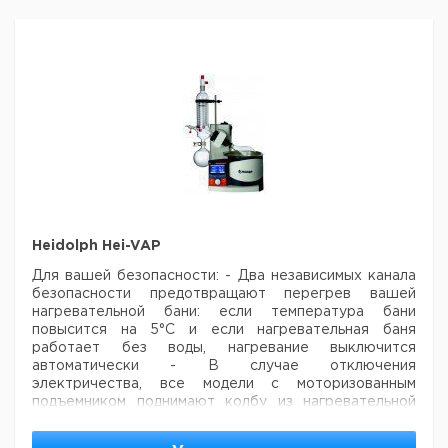
1
9812479
функцией
AUTOaccurate
Вакуммный клапан
1
6237305
Жидкость для
нагревательной
1
9906200
бани, 5 л
Набор трубок
1
7078667
Ручной регулятор
1
9812388
вакуума
Модернизационный
комплект
Advantage и
1
9812395
Heidolph Hei-VAP
Precision -
мотоподъемник
Для вашей безопасности:
- Два независимых канала
безопасности предотвращают перегрев вашей
Модернизационный
нагревательной бани: если температура бани
комплект
повысится на 5°C и если нагревательная баня
Advantage и
1
9812398
работает без воды, нагревание выключится
Precision - ручной
автоматически
- В случае отключения
подъемник
электричества, все модели с моторизованным
Вакуумная
1
7055667
подъемником поднимают колбу из нагревательной
прокладка (ПТФЭ)
бани для предотвращения возможного теплового
Трубка
повреждения выпариваемого раствора или
1
7076245