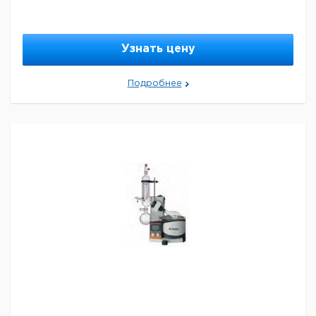
бани
- Плавный старт
- Попеременное вращение вправо и влево в
определенном интервале
Узнать цену
- Таймер
- Защита от работы всухую
- Контуры для безопасной температуры
Подробнее
- Остановка при низком уровне
- Выбор стеклянной посуды
- Push-off механизм для ослабления плотно
вставленной стеклянной посуды
- Простая и безопасная эксплуатация благодаря эрг
Техническая характеристика:
Привод:
Мощность привода: 50 Вт
Диапазон скоростей: 20 ... 280 об/мин
Дисплей скорости: цифровой
Ругулируемый угол наклона: 0 ... 45°
Подъем: 140 м, моторизированный
Установка нижнего предела: 60 мм, без контакта
Нагревательная баня:
Диапазон температур: Температура окр. среды -
180°C
Мощность нагрева: 1300 Вт
Класс защиты соотв. DIN EN 60529: IP 20