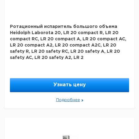
на липучке или при помощи специального подвесного
устройства
- Стандартная для всех моделей панель с
кабелем 1,3 м или дополнительная выносная панель
для моделей Advantage и Precision, которая
позволяет более удобно использовать прибор
-
Ротационный испаритель большого объема
Зажим выпарной колбы не может быть потерян,
Heidolph Laborota 20, LR 20 compact R, LR 20
поскольку он подсоединен к выпарной трубке с
compact RC, LR 20 compact A, LR 20 compact AC,
помощью зажимного кольца, обеспечивающего
LR 20 compact A2, LR 20 compact A2C, LR 20
легкую установку/удаление выпарных колб
safety R, LR 20 safety RC, LR 20 safety A, LR 20
Характеристики:
safety AC, LR 20 safety A2, LR 2
Hei-Vaps:393 x 427 x 449
Размер для моделей с
ручным подъемником (ШxВxД): 393 x 427 x 411
Размер для моделей с моторизованным подъемником
(ШxВxД): прибл. 17 кг
Диапазон температуры:от
+20°C...+210°C
Погрешность температуры: <±1K
Узнать цену
Мощность нагревания: 1300 Вт
Объем
нагревательной бани: 4,5 л
Размер пробы/
используемая посуда: колбы до 5 литров
Подробнее