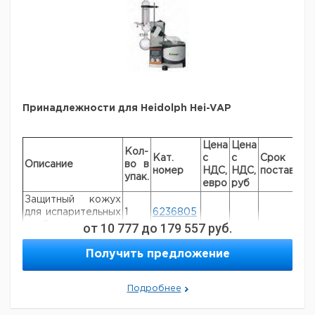
Принадлежности для Heidolph Hei-VAP
Цена
Цена
Кол-
Кат.
с
с
Срок
Описание
во в
номер
НДС,
НДС,
поставки
упак.
евро
руб
Защитный кожух
для испарительных
1
6236805
колб
от
10 777
до
179 557
руб.
Защитный экран
Получить предложение
для присоединения
1
9812476
к ванне
Датчик кипения
1
7651893
Подробнее
Термодатчик для
уравления