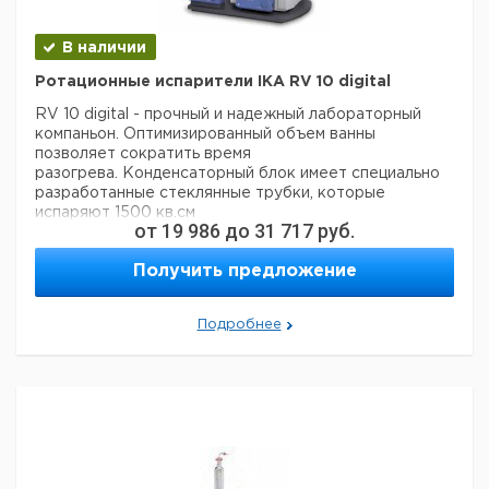
В наличии
Ротационные испарители IKA RV 10 digital
RV 10 digital - прочный и надежный лабораторный
компаньон. Оптимизированный объем ванны
позволяет сократить время
разогрева. Конденсаторный блок имеет специально
разработанные стеклянные трубки, которые
испаряют 1500 кв.см
от
19 986
до
31 717
руб.
чрезвычайно эффективно. Вот почему RV 10 digital
дает надежные и воспроизводимые результаты
Получить предложение
процесса, которые обычно наблюдаются на более
дорогих системах. Дополнительные функции, такие
как плавный пуск, регулируемый интервал или
Подробнее
функция таймера помогают пользователям в их
повседневной работе в лаборатории. Еще один
важный аспект RV10 digital обладает сложными
функциями безопасности. Подъемник с
электроприводом
в случае отключения электропитания автоматически
выводит испарительную колбу из нагревательной
бани для предотвращения перегрева
растворителя. Контур максимальной безопасной