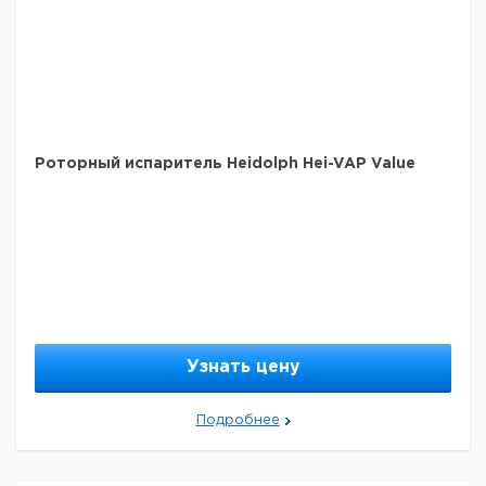
Элетропитание: 220-240 В/50/60 Гц
Тип
Описание
RV 10
снагревательнойбаней HB 10,
digital
вертикальнаяпосуда RV 10.1, трубадляпара RV
Роторный испаритель Heidolph Hei-VAP Value
V
10.70
RV 10
снагревательнойбаней HB 10,
digital
вертикальнаяпосуда RV 10.1, трубадляпара RV
V-C
10.70
RV 10
снагревательнойбаней HB 10, колбаВульфа,
digital
сферическийсоеденительныйзажим RV 05.10,
V
хомут, шлиф NS 29 RV 10.88
FLEX
трубадляпара RV 10.70
Узнать цену
RV
Трубадляпараизборосиликатногостекла, шлиф
10.70
NS 29/32
RV
Подробнее
Фторопластовоеуплотнениесостальнойпружино
10.8001