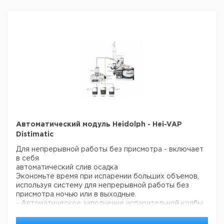
Безопасная
версия с
водяной баней и
1
9812535
комплектом
стеклянных
деталей типа A
Безопасная
версия с
масляной баней
1
9812537
и комплектом
стеклянных
деталей типа A
Безопасная
Автоматический модуль Heidolph - Hei-VAP
версия с
Distimatic
водяной баней и
1
9812549
Для непрерывной работы без присмотра - включает
комплектом
в себя
стеклянных
автоматический слив осадка
деталей типа A2
Экономьте время при испарении больших объемов,
Безопасная
используя систему для непрерывной работы без
версия с
присмотра ночью или в выходные.
масляной баней
1
9812550
- Автоматическое заполнение испарительной колбы
и комплектом
растворителем по заданной настройке. Постоянный
стеклянных
автоматический слив конденсата.