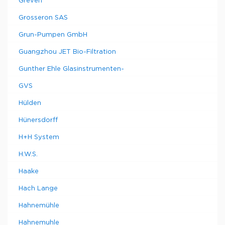
Greven
Grosseron SAS
Grun-Pumpen GmbH
Guangzhou JET Bio-Filtration
Gunther Ehle Glasinstrumenten-
GVS
Hülden
Hünersdorff
H+H System
H.W.S.
Haake
Hach Lange
Hahnemühle
Hahnemuhle