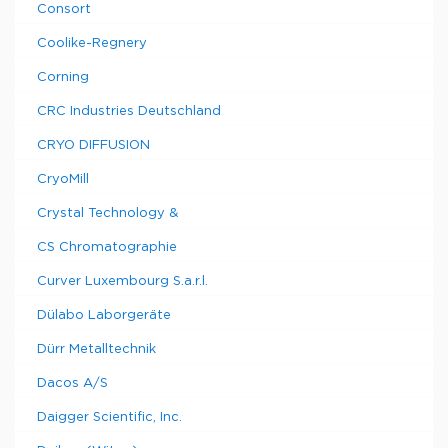
Consort
Coolike-Regnery
Corning
CRC Industries Deutschland
CRYO DIFFUSION
CryoMill
Crystal Technology &
CS Chromatographie
Curver Luxembourg S.a.r.l.
Dülabo Laborgeräte
Dürr Metalltechnik
Dacos A/S
Daigger Scientific, Inc.