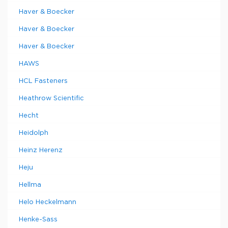
Haver & Boecker
Haver & Boecker
Haver & Boecker
HAWS
HCL Fasteners
Heathrow Scientific
Hecht
Heidolph
Heinz Herenz
Heju
Hellma
Helo Heckelmann
Henke-Sass