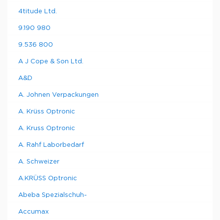
4titude Ltd.
9.190 980
9.536 800
A J Cope & Son Ltd.
A&D
A. Johnen Verpackungen
A. Krüss Optronic
A. Kruss Optronic
A. Rahf Laborbedarf
A. Schweizer
A.KRÜSS Optronic
Abeba Spezialschuh-
Accumax