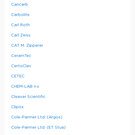
Cancarb
Carbolite
Carl Roth
Carl Zeiss
CAT M. Zipperer
CeramTec
CertoClav
CETEC
CHEM-LAB n.v.
Cleaver Scientific
Clipox
Cole-Parmer Ltd. (Argos)
Cole-Parmer Ltd. (ET Stua)