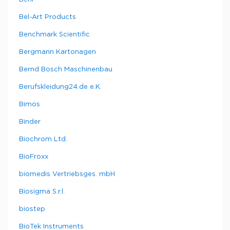
Bel-Art Products
Benchmark Scientific
Bergmann Kartonagen
Bernd Bosch Maschinenbau
Berufskleidung24.de e.K.
Bimos
Binder
Biochrom Ltd.
BioFroxx
biomedis Vertriebsges. mbH
Biosigma S.r.l.
biostep
BioTek Instruments