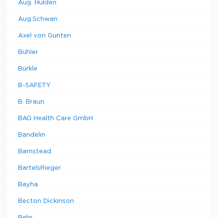
Aug. Hulden
Aug.Schwan
Axel von Gunten
Bühler
Bürkle
B-SAFETY
B. Braun
BAG Health Care GmbH
Bandelin
Barnstead
BartelsRieger
Bayha
Becton Dickinson
Behr