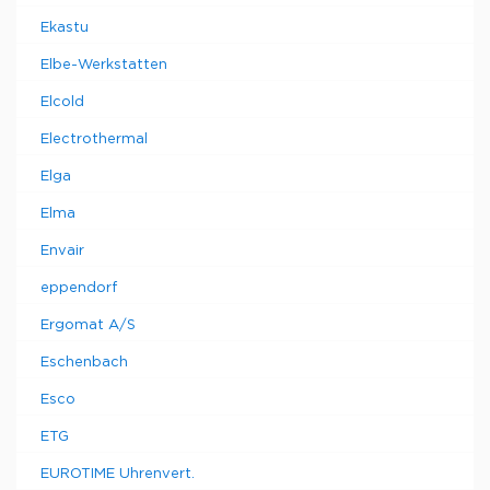
Ekastu
Elbe-Werkstatten
Elcold
Electrothermal
Elga
Elma
Envair
eppendorf
Ergomat A/S
Eschenbach
Esco
ETG
EUROTIME Uhrenvert.