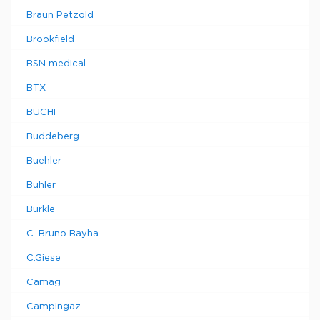
Braun Petzold
Brookfield
BSN medical
BTX
BUCHI
Buddeberg
Buehler
Buhler
Burkle
C. Bruno Bayha
C.Giese
Camag
Campingaz