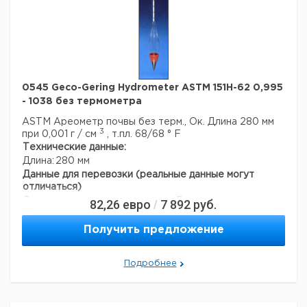
0545 Geco-Gering Hydrometer ASTM 151H-62 0,995
- 1038 без термометра
ASTM Ареометр почвы без терм., Ок. Длина 280 мм
3
при 0,001 г / см
, т.пл. 68/68 ° F
Технические данные:
Длина:
280 мм
Данные для перевозки (реальные данные могут
отличаться)
Страна происхождения:
Германия
82,26
евро
7 892
руб.
/
Страна происхождения:
Гессе
Темп. режим транспортировки:
10-50
Получить предложение
Темп. режим хранения:
10-50
Подробнее