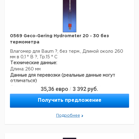
0569 Geco-Gering Hydrometer 20 - 30 без
термометра
Влагомер для Baum ?, без терм., Длиной около 260
мм в 0,1 ° B ?, Tp.15 ° C
Технические данные:
Длина:
260 мм
Данные для перевозки (реальные данные могут
отличаться)
Страна происхождения:
Германия
35,36
евро
3 392
руб.
/
Страна происхождения:
Гессе
Темп. режим транспортировки:
10-50
Получить предложение
Темп. режим хранения:
10-50
Подробнее