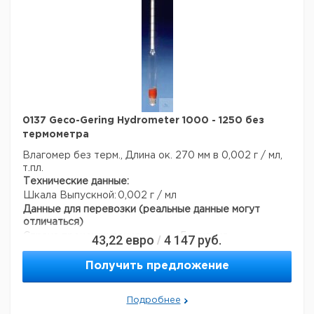
0137 Geco-Gering Hydrometer 1000 - 1250 без
термометра
Влагомер без терм., Длина ок. 270 мм в 0,002 г / мл,
т.пл.
Технические данные:
Шкала Выпускной:
0,002 г / мл
Данные для перевозки (реальные данные могут
отличаться)
Страна происхождения:
Германия
43,22
евро
4 147
руб.
/
Страна происхождения:
Гессе
Темп. режим транспортировки:
10-50
Получить предложение
Темп. режим хранения:
10-50
Подробнее