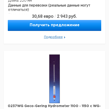
Длина:
220 мм
Данные для перевозки (реальные данные могут
отличаться)
Страна происхождения:
Германия
30,68
евро
2 943
руб.
/
Страна происхождения:
Гессе
Темп. режим транспортировки:
10-50
Получить предложение
Темп. режим хранения:
10-50
Подробнее
0237WG Geco-Gering Hydrometer 1100 - 1150 с WG-