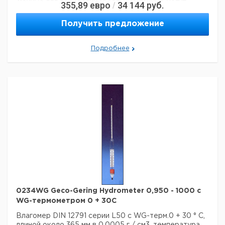
Данные для перевозки (реальные данные могут
355,89
евро
34 144
руб.
/
отличаться)
Страна происхождения:
Германия
Получить предложение
Страна происхождения:
Гессе
Темп. режим транспортировки:
10-50
Подробнее
Темп. режим хранения:
10-50
0234WG Geco-Gering Hydrometer 0,950 - 1000 с
WG-термометром 0 + 30C
Влагомер DIN 12791 серии L50 с WG-терм.0 + 30 ° C,