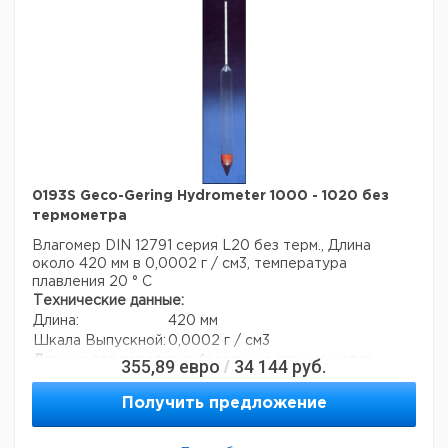
0193S Geco-Gering Hydrometer 1000 - 1020 без
термометра
Влагомер DIN 12791 серия L20 без терм., Длина
около 420 мм в 0,0002 г / см3, температура
плавления 20 ° C
Технические данные:
Длина:
420 мм
Шкала Выпускной:
0,0002 г / см3
Данные для перевозки (реальные данные могут
355,89
евро
34 144
руб.
/
отличаться)
Страна происхождения:
Германия
Получить предложение
Страна происхождения:
Гессе
Темп. режим транспортировки:
10-50