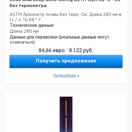
0546 Влагомер Geco-Gering ASTM 152H-62 -5 - 60
без термометра
ASTM Ареометр почвы без терм., Ок. Длина 280 мм в
1 г / л, Tp.68 ° F
Технические данные:
Длина:
280 мм
Данные для перевозки (реальные данные могут
отличаться)
Страна происхождения:
Германия
84,66
евро
8 122
руб.
/
Страна происхождения:
Гессе
Темп. режим транспортировки:
10-50
Получить предложение
Темп. режим хранения:
10-50
Подробнее