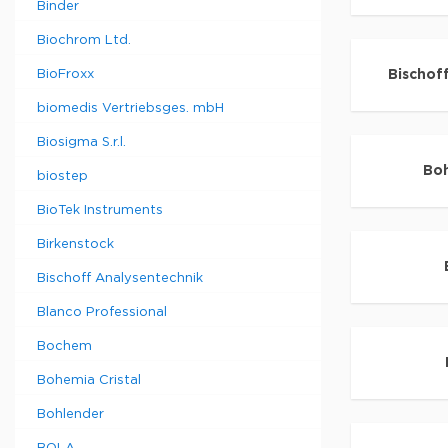
Binder
Biochrom Ltd.
BioFroxx
Bischof
biomedis Vertriebsges. mbH
Biosigma S.r.l.
Boh
biostep
BioTek Instruments
Birkenstock
Bischoff Analysentechnik
Blanco Professional
Bochem
Bohemia Cristal
Bohlender