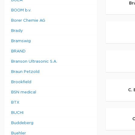
BOLA
Br
BOOM b.v.
Borer Chemie AG
Brady
Bramswig
BRAND
Branson Ultrasonic S.A.
Braun Petzold
Brookfield
C.
BSN medical
BTX
BUCHI
C
Buddeberg
Buehler