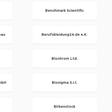
Benchmark Scientific
bau
Berufskleidung24.de e.K.
Biochrom Ltd.
 mbH
Biosigma S.r.l.
Birkenstock