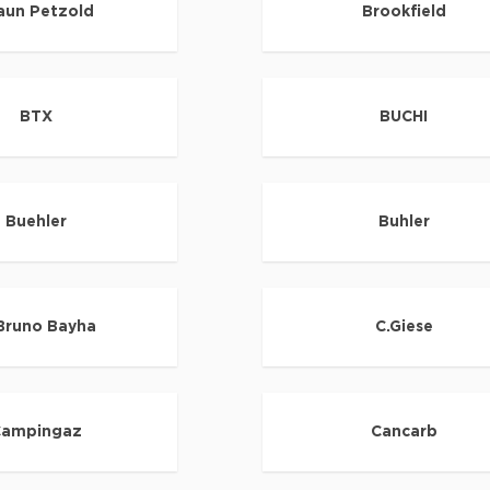
aun Petzold
Brookfield
BTX
BUCHI
Buehler
Buhler
 Bruno Bayha
C.Giese
ampingaz
Cancarb