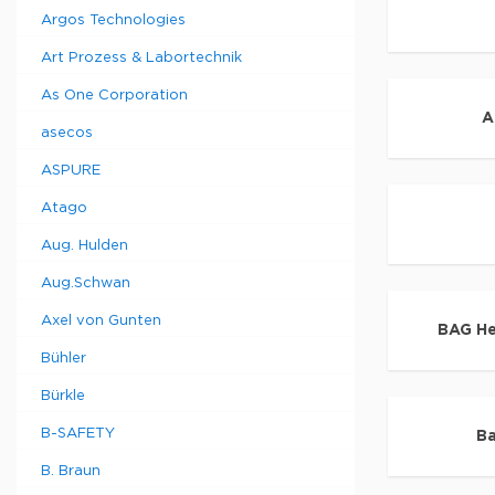
Argos Technologies
Art Prozess & Labortechnik
As One Corporation
A
asecos
ASPURE
Atago
Aug. Hulden
Aug.Schwan
Axel von Gunten
BAG He
Bühler
Bürkle
B-SAFETY
Ba
B. Braun