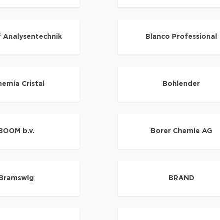
f Analysentechnik
Blanco Professional
emia Cristal
Bohlender
BOOM b.v.
Borer Chemie AG
Bramswig
BRAND