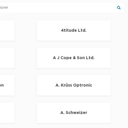
4titude Ltd.
A J Cope & Son Ltd.
en
A. Krüss Optronic
A. Schweizer