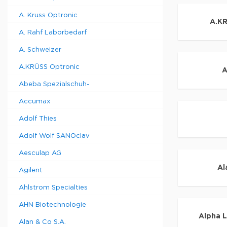
A. Kruss Optronic
A.KR
A. Rahf Laborbedarf
A. Schweizer
A.KRÜSS Optronic
A
Abeba Spezialschuh-
Accumax
Adolf Thies
Adolf Wolf SANOclav
Aesculap AG
Al
Agilent
Ahlstrom Specialties
AHN Biotechnologie
Alpha L
Alan & Co S.A.