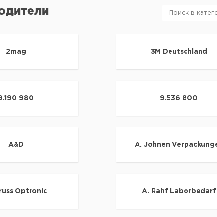
одители
2mag
3M Deutschland
9.190 980
9.536 800
A&D
A. Johnen Verpackung
russ Optronic
A. Rahf Laborbedarf