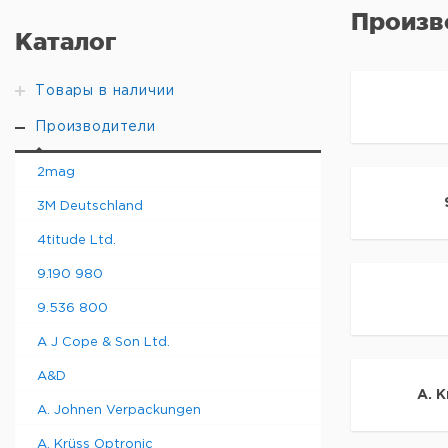
Произв
Каталог
Товары в наличии
Производители
2mag
3M Deutschland
4titude Ltd.
9.190 980
9.536 800
A J Cope & Son Ltd.
A&D
A. K
A. Johnen Verpackungen
A. Krüss Optronic