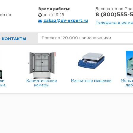
Время работы:
Бесплатно по Рос
8 (800)555-5
ем по
пн-пт: 9-18
zakaz@dv-expert.ru
Телефоны в реги
КОНТАКТЫ
ли
Климатические
Магнитные мешалки
Мель
ые,
камеры
ла
е,
пл
ые