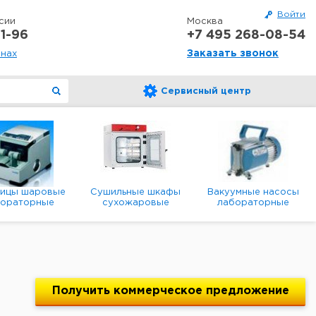
Войти
сии
Москва
1-96
+7 495 268-08-54
Заказать звонок
онах
Сервисный центр
ницы шаровые
Сушильные шкафы
Вакуумные насосы
бораторные
сухожаровые
лабораторные
анетарные
лабораторные
диафрагменные
мембранные
Получить
коммерческое
предложение