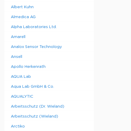
листов и
Albert Kuhn
предотвра
удаление н
Almedica AG
Белые лип
имеют разм
Alpha Laboratories Ltd.
продаются 
10 стопок 
Amarell
коробке (в
Analox Sensor Technology
Ansell
Описание
Apollo Herkenrath
Рамка
AQUA Lab
для
ковриков
Aqua Lab GmbH & Co.
Упаковка,
AQUALYTIC
10
ковриков
Arbeitsschutz (Dr. Wieland)
по 30
листов
Arbeitsschutz (Wieland)
Упаковка,
10
Arctiko
ковриков