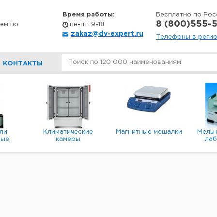
Время работы:
Бесплатно по Рос
8 (800)555-5
ем по
пн-пт: 9-18
zakaz@dv-expert.ru
Телефоны в реги
КОНТАКТЫ
ли
Климатические
Магнитные мешалки
Мель
ые,
камеры
ла
е,
пл
ые