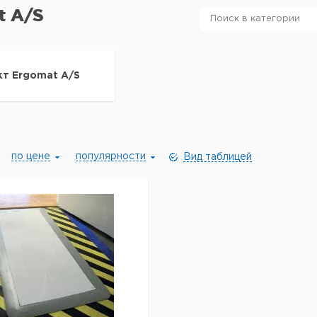
t A/S
т Ergomat A/S
по цене
популярности
Вид таблицей