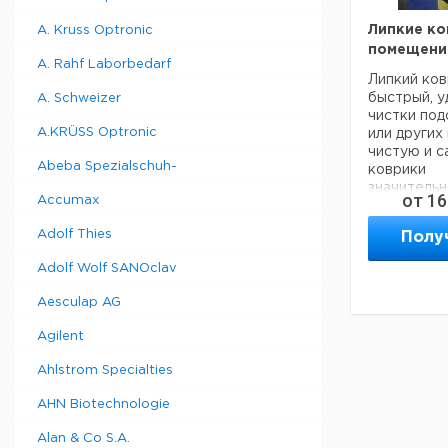
Липкие ко
A. Kruss Optronic
помещени
A. Rahf Laborbedarf
Липкий ко
быстрый, у
A. Schweizer
чистки по
A.KRÜSS Optronic
или других
чистую и с
Abeba Spezialschuh-
коврики
значитель
от
16
Accumax
переносим
Каждый лип
Adolf Thies
Полу
стопки отр
полиэтиле
Adolf Wolf SANOclav
захватываю
колес обор
Aesculap AG
попадут в 
Лист антиа
Agilent
защищает в
коврика, п
Ahlstrom Specialties
использова
Уголки по
AHN Biotechnologie
пронумеро
Alan & Co S.A.
отслежива