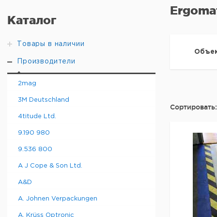
Ergoma
Каталог
Товары в наличии
Объек
Производители
2mag
3M Deutschland
Сортировать:
4titude Ltd.
9.190 980
9.536 800
A J Cope & Son Ltd.
A&D
A. Johnen Verpackungen
A. Krüss Optronic