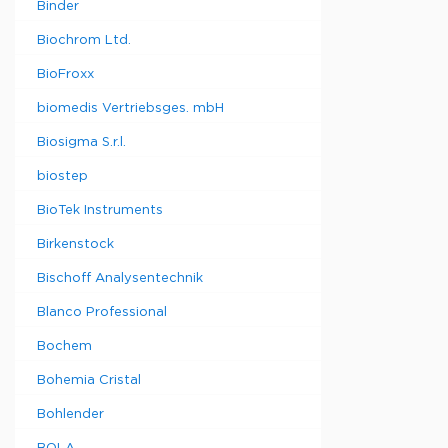
Binder
Biochrom Ltd.
BioFroxx
biomedis Vertriebsges. mbH
Biosigma S.r.l.
biostep
BioTek Instruments
Birkenstock
Bischoff Analysentechnik
Blanco Professional
Bochem
Bohemia Cristal
Bohlender