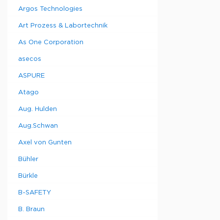
по 30
Argos Technologies
листов
Art Prozess & Labortechnik
Набор из
10
As One Corporation
ковриков
по 30
asecos
листов +
рамка
ASPURE
Набор из
10
Atago
ковриков
по 30
Aug. Hulden
листов +
Aug.Schwan
рамка
Axel von Gunten
Bühler
Bürkle
B-SAFETY
B. Braun