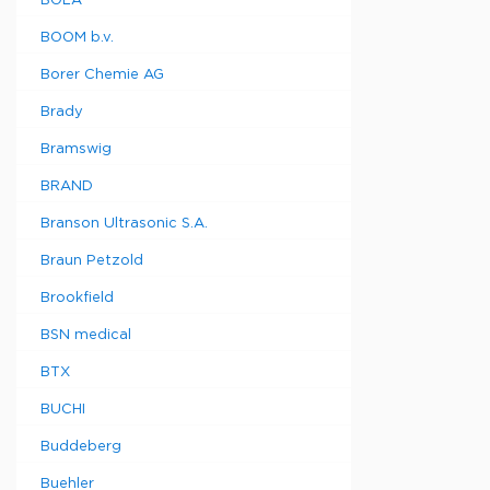
BOLA
BOOM b.v.
Borer Chemie AG
Brady
Bramswig
BRAND
Branson Ultrasonic S.A.
Braun Petzold
Brookfield
BSN medical
BTX
BUCHI
Buddeberg
Buehler