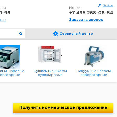
Войти
сии
Москва
1-96
+7 495 268-08-54
Заказать звонок
онах
Сервисный центр
ницы шаровые
Сушильные шкафы
Вакуумные насосы
бораторные
сухожаровые
лабораторные
анетарные
лабораторные
диафрагменные
мембранные
Получить
коммерческое
предложение