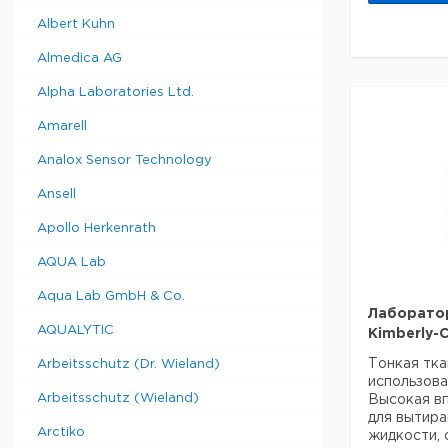
- Легко чи
- Прочны
Albert Kuhn
ударопроч
- Легко за
Almedica AG
- Высокая
расходы н
Alpha Laboratories Ltd.
- Предпочт
Amarell
Размеры (Ш
мм
Analox Sensor Technology
Ansell
Описание
Apollo Herkenrath
AQUA Lab
Диспенсе
Aqua®
Aqua Lab GmbH & Co.
Лаборато
AQUALYTIC
Kimberly-C
Тонкая тка
Arbeitsschutz (Dr. Wieland)
использова
Arbeitsschutz (Wieland)
Высокая вп
для вытира
Arctiko
жидкости, 