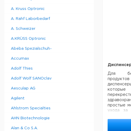
A. Kruss Optronic
A. Rahf Laborbedarf
A. Schweizer
A.KRÜSS Optronic
Abeba Spezialschuh-
Accumax
Диспенсер
Adolf Thies
Для без
Adolf Wolf SANOclav
продукт
диспенсеры
Aesculap AG
котор
перекрестн
Agilent
здравохра
простые м
Ahlstrom Specialties
ухода за 
боротьбе с
AHN Biotechnologie
- Гладкий 
грязь и пы
Alan & Co S.A.