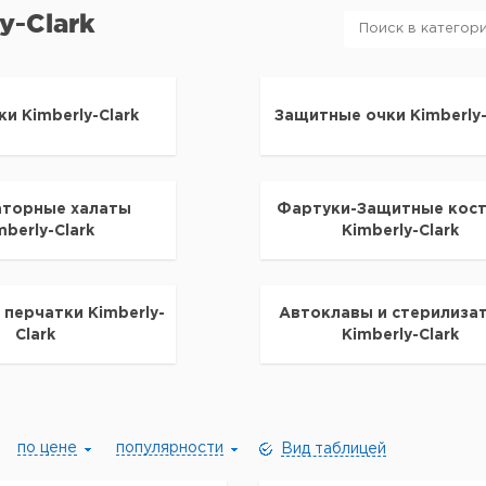
y-Clark
и Kimberly-Clark
Защитные очки Kimberly-
торные халаты
Фартуки-Защитные кос
mberly-Clark
Kimberly-Clark
перчатки Kimberly-
Автоклавы и стерилиза
Clark
Kimberly-Clark
по цене
популярности
Вид таблицей