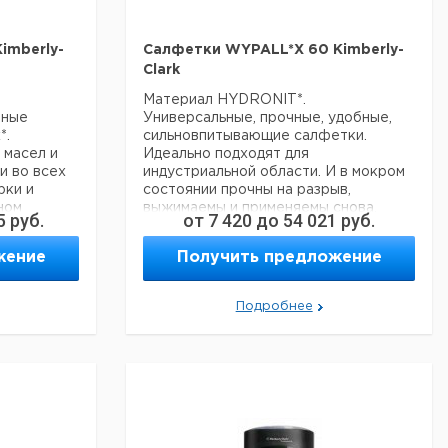
imberly-
Салфетки WYPALL*X 60 Kimberly-
Clark
Материал HYDRONIT*.
чные
Универсальные, прочные, удобные,
*.
сильновпитывающие салфетки.
 масел и
Идеально подходят для
и во всех
индустриальной области. И в мокром
рки и
состоянии прочны на разрыв,
ном
выжимаемы и применяемы снова.
5
руб.
от
7 420
до
54 021
руб.
фетки.
Быстровпитывающие и устойчивые к
растворителям.
жение
Получить предложение
Цена
Цена
Кол-
рина
Длина
Кат.
с
с
Срок
во в
Кол-
мм
номер
Упаковка-
НДС,
НДС,
Ширина
поставки
Длина
Кат.
Подробнее
упак.
во в
размер
евро
руб
мм
мм
ном
упак.
380
1
9413046
Большой рулон
(белый) 750
380
410
1
941
листов
340
1
9413094
10 боксов
(белый) по 126