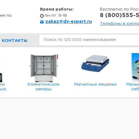
Время работы:
Бесплатно по Рос
8 (800)555-5
ем по
пн-пт: 9-18
zakaz@dv-expert.ru
Телефоны в реги
КОНТАКТЫ
ли
Климатические
Магнитные мешалки
Мель
ые,
камеры
ла
е,
пл
ые