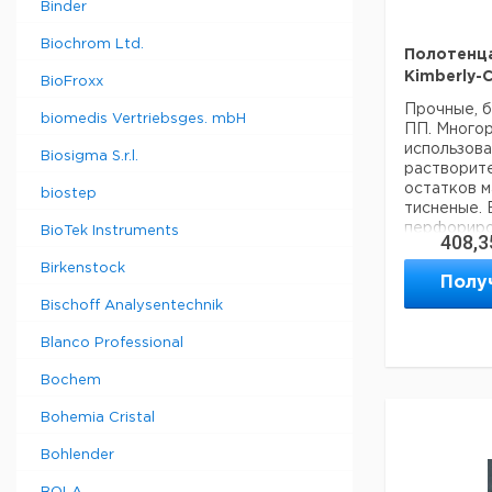
Binder
Biochrom Ltd.
Полотенц
Kimberly-C
BioFroxx
Прочные, б
biomedis Vertriebsges. mbH
ПП. Многор
использова
Biosigma S.r.l.
растворите
остатков м
biostep
тисненые. 
перфориро
BioTek Instruments
408,3
Прошу обра
Birkenstock
Полу
минимальны
Bischoff Analysentechnik
составляет
Blanco Professional
Bochem
Bohemia Cristal
Bohlender