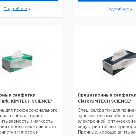
стится, внутри и снаружи
упак.
е
й пластиковый корпус,
Подробнее
Подробнее
Коробка:
ный
1
9413014
100 шт.
полнять
 доступность, сокращает
а содержание
ение пользователей
 х Г х В): 320 х 160 х 400
Цена
Цена
Кол-
Кат.
с
с
Срок
во в
номер
НДС,
НДС,
поставки
упак.
евро
руб
р
1
6901005
рные салфетки
Прецизионные салфетки 
lark, KIMTECH SCIENCE*
Clark KIMTECH SCIENCE*
нь для профессионального
Спец. салфетки для приме
ния в лабораториях.
чувствительных областях
итываемость и мягкость,
электронной, оптической 
ния небольших количеств
индустрии точных приборо
очистки пипеток и
Прочные, хорошо впитыва