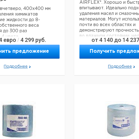
AIRFLEX*. Хорошо и быст
впитывают. Идеально подх
 вчетверо, 400х400 мм
удаления масел и смазочн
вления химикатов
материалов. Могут исполь
ие жидкости до 8-
почти во всех областях и
обственного веса
демонстрируют прочность
я до 300 раз
во влажном состоянии, н
и 4 цвета
4
евро
4 299
руб.
от
4 140
до
14 23
/
для быстрой уборки.
из особо мягкого
 для чистки стеклянных
чить предложение
Получить предло
тей
Количество
Тип
салфеток
Цена
Цена
Подробнее
Подробнее
ол-
Кат.
с
с
Срок
о в
номер
НДС,
НДС,
поставки
Большой
пак.
500
евро
руб
рулон, синий
9413081
Большой
500
рулон, синий
9413082
Большой
9413086
рулон с
9413083
извлечением
6 x 300
из центра,
тить внимание на то, что
белый
й заказ в нашей компании
 300 евро с ндс.