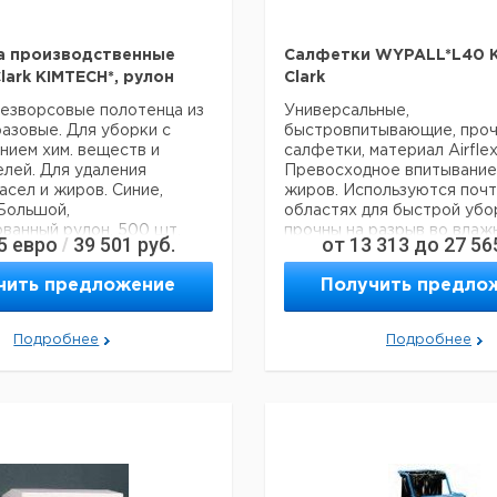
а производственные
Салфетки WYPALL*L40 K
lark KIMTECH*, рулон
Clark
езворсовые полотенца из
Универсальные,
азовые. Для уборки с
быстровпитывающие, про
нием хим. веществ и
салфетки, материал Airflex
лей. Для удаления
Превосходное впитывание
асел и жиров. Синие,
жиров. Используются почт
Большой,
областях для быстрой убо
ванный рулон, 500 шт.
прочны на разрыв во влаж
5
евро
39 501
руб.
от
13 313
до
27 56
/
состоянии. 4-слойные сал
тить внимание на то, что
чить предложение
Получить предло
й заказ в нашей компании
 300 евро с ндс.
Количество
Ши
Тип
полотенец
мм
Подробнее
Подробнее
Большой
рулон,
750
330
синий
Большой
рулон,
750
315
белый