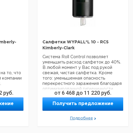
230
425
10
941
листов в
каждом
340
1
9413095
Индивидуальная
упаковка (в
365
315
12
941
сложеном
на то, что
виде)
й компании
.
12 пакетов по
mberly-
Салфетки WYPALL*L 10 - RCS
76 листов
Kimberly-Clark
Рулон с
извлечением из
Система Roll Control позволяет
245
420
1
9413
центра (синий)
уменьшить расход салфеток до 40%.
150 листов
В любой момент у Вас под рукой
на то, что
свежая, чистая салфетка. Кроме
Прошу обратить внимание на то, что
й компании
того: уменьшенная опасность
а
Цена
минимальный заказ в нашей компании
.
перекрестного заражения благодаря
с
Срок
составляет 300 евро с ндс.
оптимизированной гигиеничности.
,
НДС,
поставки
2
руб.
от
6 468
до
11 220
руб.
Закругленные края диспенсера, без
о
руб
острых кантов и металлических
жение
Получить предложение
частей.
Салфетки WYPALL*L 10-RCS
Белые, впитывающие. В рулоне,
Подробнее
берутся по одной. Материал
AIRFLEX*. Перфорированные,
однослойные, 6 рулонов по 630 шт.,