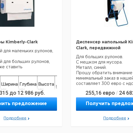
Большой
рулон,
950
315
белый
Прошу обратить внимание 
минимальный заказ в наше
составляет 300 евро с ндс
ы Kimberly-Clark
Диспенсер напольный Ki
Clark, передвижной
й для маленьких рулонов,
Для больших рулонов.
й для больших рулонов,
С мешком для мусора.
же ставить
Металл, синий.
Прошу обратить внимание 
минимальный заказ в наше
Цен
Кол-
составляет 300 евро с ндс
Ширина
Глубина
Высота
Кат.
с
Цвет
Материал
во в
мм
мм
мм
номер
НДС
 315
до
12 986
руб.
255,16
евро
24 68
/
упак.
евр
чить предложение
Получить предло
320
150
150
белый
пластик
1
9413043
Подробнее
Подробнее