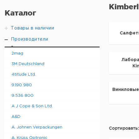
Kimberl
Каталог
Товары в наличии
Салфетк
Производители
2mag
Лабора
3M Deutschland
Ki
4titude Ltd.
9.190 980
Виниловые 
9.536 800
A J Cope & Son Ltd.
A&D
A. Johnen Verpackungen
Сортировать:
A. Krüss Optronic