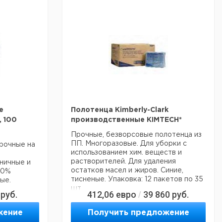
е
Полотенца Kimberly-Clark
, 100
производственные KIMTECH*
Прочные, безворсовые полотенца из
ПП. Многоразовые. Для уборки с
прочные на
использованием хим. веществ и
растворителей. Для удаления
ничные и
остатков масел и жиров. Синие,
00%
тисненые. Упаковка: 12 пакетов по 35
ые.
шт.
руб.
412,06
евро
39 860
руб.
/
ена
Цена
с
Срок
жение
Получить предложение
ДС,
НДС,
поставки