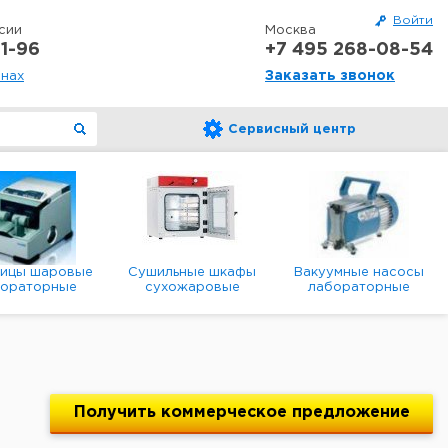
Войти
сии
Москва
1-96
+7 495 268-08-54
Заказать звонок
онах
Сервисный центр
ницы шаровые
Сушильные шкафы
Вакуумные насосы
бораторные
сухожаровые
лабораторные
анетарные
лабораторные
диафрагменные
мембранные
Получить
коммерческое
предложение