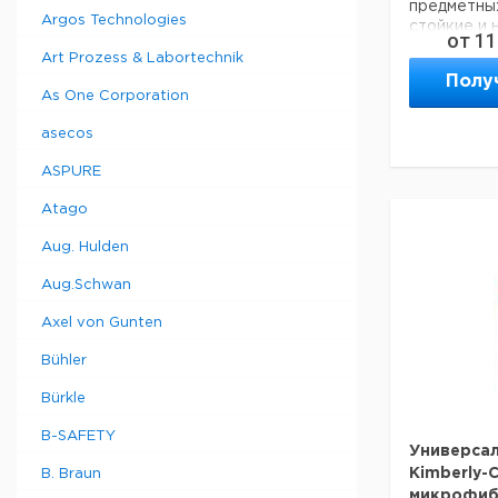
предметных
Argos Technologies
стойкие и 
от
11
белые.
Art Prozess & Labortechnik
Полу
As One Corporation
Упаковка-
размер
asecos
ASPURE
Коробка:
100
Atago
салфеток
(200 х
Aug. Hulden
210 мм)
Коробка:
Aug.Schwan
200
Axel von Gunten
салфеток
(205 x
Bühler
200 мм)
Bürkle
B-SAFETY
Универса
Kimberly-
B. Braun
микрофиб