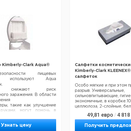
 Kimberly-Clark Aqua®
Салфетки косметически
Kimberly-Clark KLEENEX®
опасности пищевых
салфеток
ов используют Aqua
,
Особо мягкие и при этом 
ые снижают риск
разрыв. Универсальные,
ого заражения. В области
сильновпитывающие, гигие
нения
экономичные, в коробке.1
еры, такие как улучшение
целлюлоза, 2-слойные, бел
руками, могут помочь в
49,81
евро
4 818
/
 инфекциями.
Ц
округлый дизайн, устраняет
Кол-
Упаковка-
Кат.
с
Узнать цену
Получить предло
ль ловушками
во в
размер
номер
Н