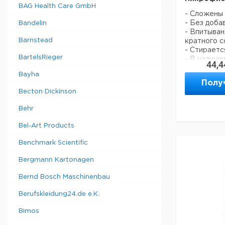
BAG Health Care GmbH
- Сложены
- Без доба
Bandelin
- Впитыван
Barnstead
кратного с
- Стираетс
BartelsRieger
- В наличи
44,4
- Зеленые 
Bayha
материала,
Полу
поверхнос
Becton Dickinson
Behr
К
Цвет
в
Bel-Art Products
у
Benchmark Scientific
Желтый
6
Синий
6
Bergmann Kartonagen
Красный
6
Bernd Bosch Maschinenbau
Зеленый
6
Berufskleidung24.de e.K.
Прошу обра
минимальны
Bimos
составляет