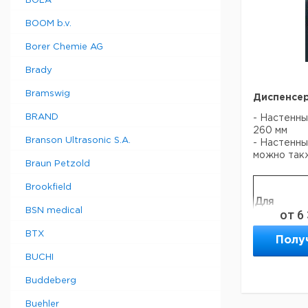
BOLA
BOOM b.v.
Borer Chemie AG
Brady
Bramswig
Диспенсер
BRAND
- Настенны
260 мм
Branson Ultrasonic S.A.
- Настенны
можно так
Braun Petzold
Brookfield
Для
BSN medical
от
6
BTX
маленьких
Полу
рулонов,
BUCHI
260 мм,
настенный
Buddeberg
больших
рулонов,
Buehler