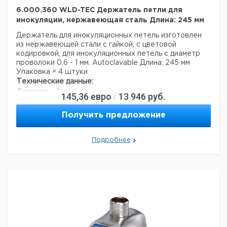
Вес брутто:
2 кг
6.000.360 WLD-TEC Держатель петли для
Ширина упаковки:
0,27 м
инокуляции, нержавеющая сталь Длина: 245 мм
Высота упаковки:
0,21 м
Глубина упаковки:
0,2 м
Держатель для инокуляционных петель
изготовлен
из нержавеющей стали с гайкой,
с цветовой
кодировкой, для инокуляционных петель с
диаметр
проволоки 0,6 - 1 мм.
Autoclavable
Длина: 245 мм
Упаковка = 4 штуки
Технические данные:
Диаметр:
1 мм
145,36
евро
13 946
руб.
/
Материал:
Нержавеющая сталь
Вес нетто:
500 г
Получить предложение
Данные для перевозки (реальные данные могут
отличаться)
Подробнее
Страна происхождения:
Германия
Страна происхождения:
Тюрингия
Вес брутто:
600 г
Ширина упаковки:
0,36 м
Высота упаковки:
0,05 м
Глубина упаковки:
0,14 м