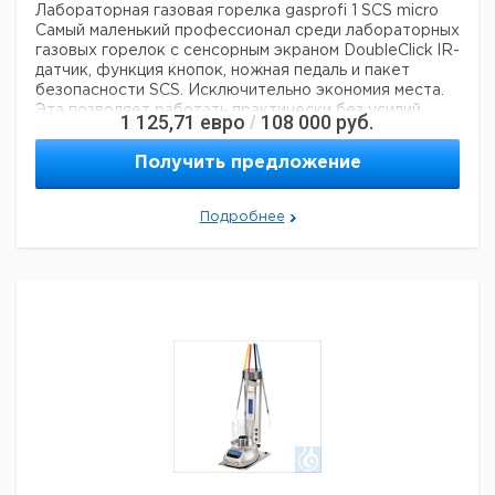
Лабораторная газовая горелка gasprofi 1 SCS micro
Самый маленький профессионал среди лабораторных
газовых горелок с сенсорным экраном DoubleClick
lR-
датчик, функция кнопок, ножная педаль и пакет
безопасности SCS. Исключительно экономия места.
Эта
позволяет работать практически без усилий
1 125,71
евро
108 000
руб.
/
благодаря чрезвычайно низкой рабочей высоте.
После
при длительном использовании индикатор
Получить предложение
остаточного тепла будет сигнализировать о том, что
головка горелки еще горячая, чтобы
защитить
пользователя от ожогов.
Эксклюзивная функция
Подробнее
безопасности Double-Click гарантирует, что горелка
может быть зажжена только
активировать lR-датчик
дважды.
Кнопка-функция: пламя можно запустить и
остановить только нажатием кнопки
Ножная педаль
из нержавеющей стали: ножная педаль регулирует
время горения либо непрерывным нажатием ноги,
либо функцией пуска-остановки.
Диапазон:
Гаспрофи 1 СКС микро
с ножной педалью из
нержавеющей стали, кнопкой и ИК-датчиком
DoubleClick
Регулируемое расстояние реакции ИК-
датчика
5 стандартных программ для ИК-датчика,
кнопки и педали
Система управления безопасностью
SCS с отключением газовой безопасности:
контроль
зажигания и пламени, температура
монитор,