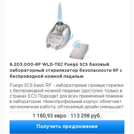
анодированного алюминия и дисплея, защищен от
нагрева
прочное стекло, Autoloop PRO может
противостоять экстремальным лабораторным
условиям.
Меньше - больше
Низкое потребление
газа и значительная экономия времени
устанавливают новые стандарты для лаборатории.
Диапазон:
Autoloop PRO
Полностью графический
дисплей
4 держателя для инокуляционных петель
4
петли для прививки
пьедестал
Подключение педали
Руководство пользователя
2 года гарантии
Технические данные:
8.203.000-RF WLD-TEC Fuego SCS базовый
Вес нетто:
1,3 кг
лабораторный стерилизатор безопасности RF с
Данные для перевозки (реальные данные могут
отличаться)
беспроводной ножной педалью
Страна происхождения:
Германия
Fuego SCS basic RF - лабораторные газовые горелки
Страна происхождения:
Тюрингия
с беспроводной ножной педалью (доступно только в
Вес брутто:
1,5 кг
странах ЕС!)
Подходит для всех применений пламени
Ширина упаковки:
0,34 м
в лаборатории. Низкопрофильный корпус облегчает
Высота упаковки:
0,17 м
эргономичная работа; обтекаемый дизайн уменьшает
Глубина упаковки:
0,23 м
возмущение воздушного потока в чистой комнате
1 180,93
евро
113 298
руб.
/
верстак. Изготовлен из нержавеющей стали, с
огнеупорным управлением.
Включает беспроводную
Получить предложение
работу благодаря современной радио педали.
С