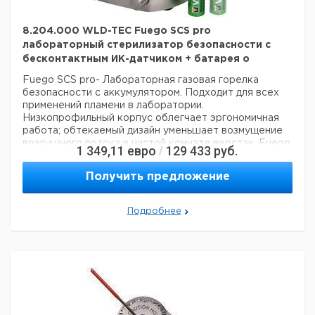
8.204.000 WLD-TEC Fuego SCS pro
лабораторный стерилизатор безопасности с
бесконтактным ИК-датчиком + батарея o
Fuego SCS pro- Лабораторная газовая горелка
безопасности с аккумулятором.
Подходит для всех
применений пламени в лаборатории.
Низкопрофильный корпус облегчает
эргономичная
работа; обтекаемый дизайн уменьшает возмущение
воздушного потока в чистой комнате
верстак. Fuego
1 349,11
евро
129 433
руб.
/
SCS может работать с ножной педалью, кнопкой или
без сенсорного ИК-датчика. Изготовлен из
Получить предложение
нержавеющей стали, с огнеупорным управлением.
с
ИК-сенсором Double-Click, функцией кнопок и
ножной педалью из нержавеющей стали (опция).
ИК-
Подробнее
датчик двойного щелчка: эта регулируемая функция
безопасности гарантирует, что горелка может
зажигаться только при двойном включении датчика
lR.
Регулируемое расстояние срабатывания lR-
датчика: от 5 до 50 мм.
Работа от батареи (9 часов),
2 аккумулятора (Mignon AA),
функция быстрой
зарядки (3 часа) и безопасный датчик наклона.
Новинка: графический дисплей с подсветкой: