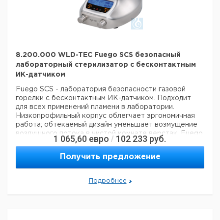
8.200.000 WLD-TEC Fuego SCS безопасный
лабораторный стерилизатор с бесконтактным
ИК-датчиком
Fuego SCS - лаборатория безопасности газовой
горелки с бесконтактным ИК-датчиком.
Подходит
для всех применений пламени в лаборатории.
Низкопрофильный корпус облегчает
эргономичная
работа; обтекаемый дизайн уменьшает возмущение
воздушного потока в чистой комнате
верстак. Fuego
1 065,60
евро
102 233
руб.
/
SCS может работать с ножной педалью, кнопкой или
без сенсорного ИК-датчика. Изготовлен из
Получить предложение
нержавеющей стали, с огнеупорным управлением.
с
ИК-сенсором Double-Click, функцией кнопок и
ножной педалью из нержавеющей стали (опция).
ИК-
Подробнее
датчик двойного щелчка: эта регулируемая функция
безопасности гарантирует, что горелка может
зажигаться только при двойном включении датчика
lR. Регулируемое расстояние срабатывания lR-