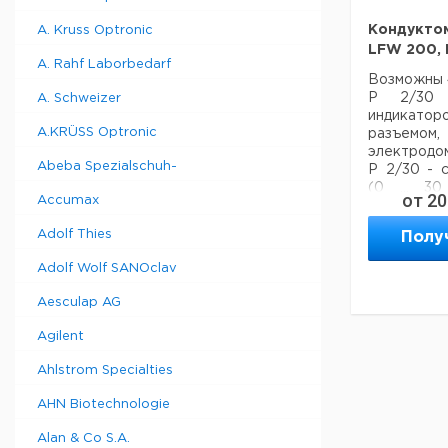
Кондуктом
A. Kruss Optronic
LFW 200, 
A. Rahf Laborbedarf
Возможны 4
P 2/30 
A. Schweizer
индикатор
A.KRÜSS Optronic
разъем
электродо
Abeba Spezialschuh-
P 2/30 - 
(0 ... 3
от
20
Accumax
соедине
электродо
Adolf Thies
Полу
LFW 200 - 
цифровым
Adolf Wolf SANOclav
измерений -
беспоте
Aesculap AG
индикат
подключен
Agilent
клапана, я
постоянн
Ahlstrom Specialties
термоко
поплавков
AHN Biotechnologie
заказывае
Alan & Co S.A.
отдельно