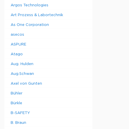
кабелем
Argos Technologies
длиной 3
для P1/5
Art Prozess & Labortechnik
и LFW200
As One Corporation
asecos
ASPURE
Atago
Aug. Hulden
Aug.Schwan
Axel von Gunten
Bühler
Bürkle
B-SAFETY
B. Braun