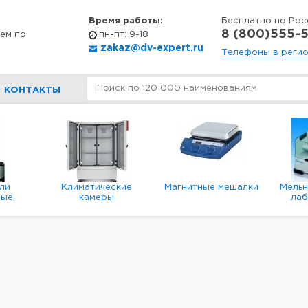
Время работы:
Бесплатно по Рос
8 (800)555-5
ем по
пн-пт: 9-18
zakaz@dv-expert.ru
Телефоны в реги
КОНТАКТЫ
ли
Климатические
Магнитные мешалки
Мель
ые,
камеры
ла
е,
пл
ые