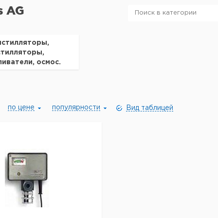
s AG
истилляторы,
стилляторы,
иватели, осмос.
iemens AG
по цене
популярности
Вид таблицей