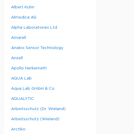
P1/50 
Albert Kuhn
индикаторо
мкСм/см, б
Almedica AG
для
креплени
Alpha Laboratories Ltd.
заказывает
Amarell
Analox Sensor Technology
Тип
Ansell
Кондукто
Apollo Herkenrath
P 2/30 Sk
Кондукто
AQUA Lab
P 2/30
Aqua Lab GmbH & Co.
Кондукто
LFW 200
AQUALYTIC
Кондукто
P1/50 WA
Arbeitsschutz (Dr. Wieland)
Электро
Arbeitsschutz (Wieland)
резьбовым
соединени
Arctiko
1/2",