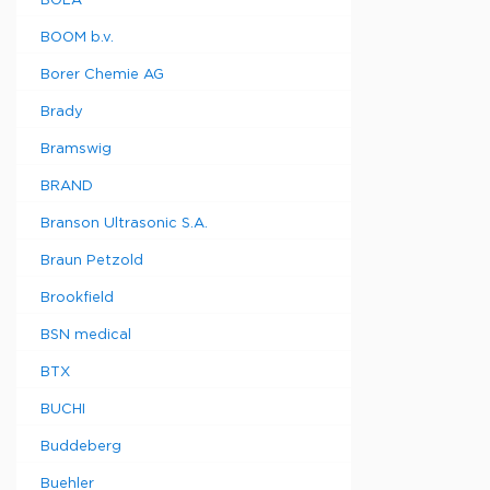
BOLA
BOOM b.v.
Borer Chemie AG
Brady
Bramswig
BRAND
Branson Ultrasonic S.A.
Braun Petzold
Brookfield
BSN medical
BTX
BUCHI
Buddeberg
Buehler