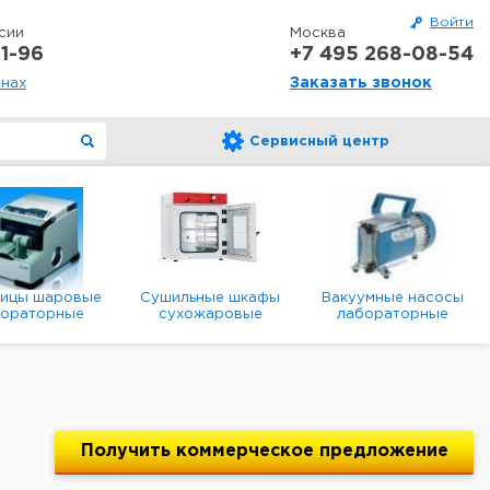
Войти
сии
Москва
1-96
+7 495 268-08-54
Заказать звонок
онах
Сервисный центр
ницы шаровые
Сушильные шкафы
Вакуумные насосы
бораторные
сухожаровые
лабораторные
анетарные
лабораторные
диафрагменные
мембранные
Получить
коммерческое
предложение