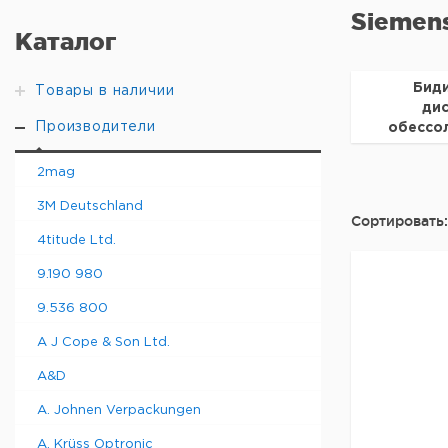
Siemen
Каталог
Бид
Товары в наличии
ди
Производители
обессол
S
2mag
3M Deutschland
Сортировать:
4titude Ltd.
9.190 980
9.536 800
A J Cope & Son Ltd.
A&D
A. Johnen Verpackungen
A. Krüss Optronic