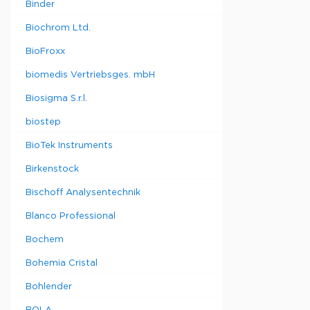
Binder
Biochrom Ltd.
BioFroxx
biomedis Vertriebsges. mbH
Biosigma S.r.l.
biostep
BioTek Instruments
Birkenstock
Bischoff Analysentechnik
Blanco Professional
Bochem
Bohemia Cristal
Bohlender