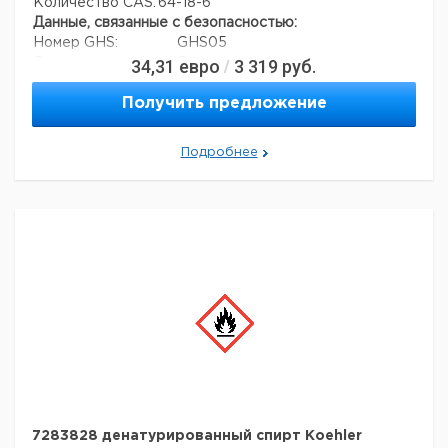
Количество CAS:
64-18-6
Данные, связанные с безопасностью:
Номер GHS:
GHS05
34,31
евро
3 319
руб.
Сигнальное слово:
Опасность
/
Формулировки
H314
опасности:
Получить предложение
Меры
P280, P260, P305 + P351 + P338,
предосторожности:
P301 + P330 + P332
Подробнее
Номер ООН:
3412
Данные для транспортировки (реальные данные
могут отличаться)
Страна происхождения:
Германия
7283828 денатурированный спирт Koehler