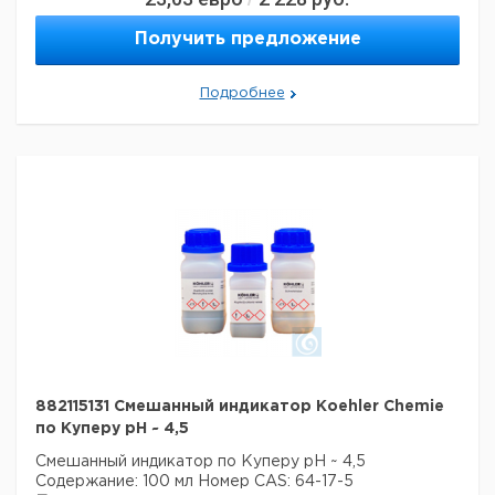
Формулировки
H351
опасности:
Получить предложение
Меры
P3102, P281, P308 + P313, P405,
предосторожности:
P501
Подробнее
882115131 Смешанный индикатор Koehler Chemie
по Куперу pH ~ 4,5
Смешанный индикатор по Куперу pH ~ 4,5
Содержание: 100 мл
Номер CAS: 64-17-5