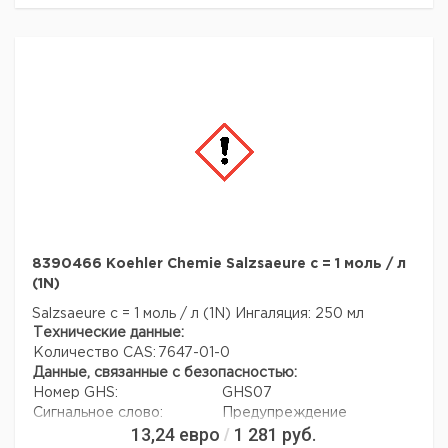
8390466 Koehler Chemie Salzsaeure c = 1 моль / л
(1N)
Salzsaeure c = 1 моль / л (1N)
Ингаляция: 250 мл
Технические данные:
Количество CAS:
7647-01-0
Данные, связанные с безопасностью:
Номер GHS:
GHS07
Сигнальное слово:
Предупреждение
13,24
евро
1 281
руб.
/
Формулировки опасности:
H290