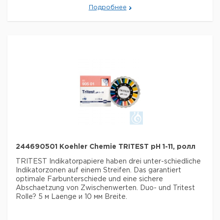
Подробнее
Сигнальное слово:
Опасность
Формулировки
H226, H314
опасности:
Меры
P280, P301 + P330 + P331, P307 +
предосторожности:
P311, P305 + P351 + P338
Номер ООН:
2789
Данные для транспортировки (реальные данные
могут отличаться)
Страна происхождения:
Германия
244690501 Koehler Chemie TRITEST pH 1-11, ролл
TRITEST Indikatorpapiere haben drei unter-schiedliche
Indikatorzonen auf einem Streifen. Das garantiert
optimale Farbunterschiede und eine sichere
Abschaetzung von Zwischenwerten.
Duo- und Tritest
Rolle? 5 м Laenge и 10 мм Breite.