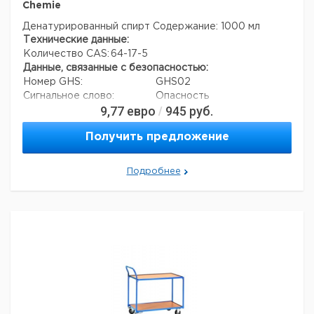
Chemie
Денатурированный спирт
Содержание: 1000 мл
Технические данные:
Количество CAS:
64-17-5
Данные, связанные с безопасностью:
Номер GHS:
GHS02
Сигнальное слово:
Опасность
9,77
евро
945
руб.
/
Формулировки опасности:
H225
Меры предосторожности:
P210, P241, P280
Получить предложение
Номер ООН:
1170
Подробнее