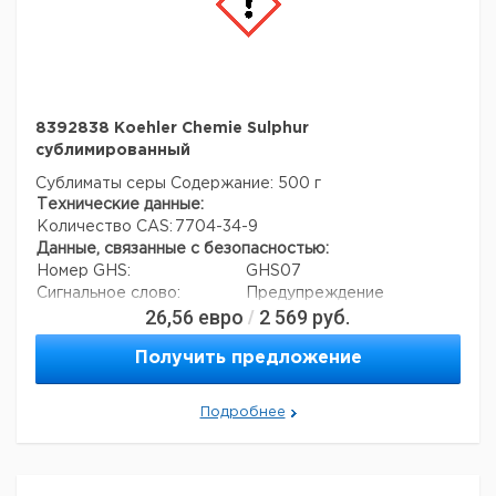
8392838 Koehler Chemie Sulphur
сублимированный
Сублиматы серы
Содержание: 500 г
Технические данные:
Количество CAS:
7704-34-9
Данные, связанные с безопасностью:
Номер GHS:
GHS07
Сигнальное слово:
Предупреждение
26,56
евро
2 569
руб.
/
Формулировки опасности:
H315
Меры предосторожности:
P302 + P352
Получить предложение
Номер ООН:
1350
Подробнее