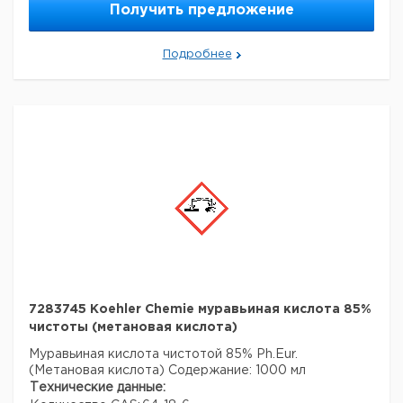
Получить предложение
Меры
P280, P301 + P330 + P331, P305 +
предосторожности:
P351 + P338, P309 + P312
Номер ООН:
1832
Подробнее
Данные для транспортировки (реальные данные
могут отличаться)
Страна происхождения:
Германия
7283745 Koehler Chemie муравьиная кислота 85%
чистоты (метановая кислота)
Муравьиная кислота чистотой 85% Ph.Eur.
(Метановая кислота)
Содержание: 1000 мл
Технические данные: