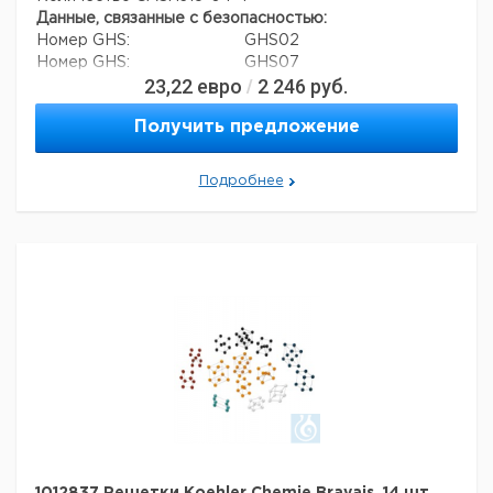
Данные, связанные с безопасностью:
Номер GHS:
GHS02
Номер GHS:
GHS07
23,22
евро
2 246
руб.
/
Номер GHS:
GHS09
Сигнальное слово:
Опасность
Получить предложение
Формулировки опасности:
H228, H302, H332, H411
Меры предосторожности:
P210, P273
Номер ООН:
1549
Подробнее