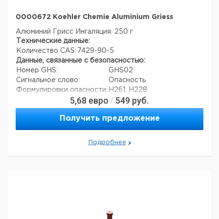
0000672 Koehler Chemie Aluminium Griess
Алюминий Грисс
Ингаляция: 250 г
Технические данные:
Количество CAS:
7429-90-5
Данные, связанные с безопасностью:
Номер GHS:
GHS02
Сигнальное слово:
Опасность
Формулировки опасности:
H261, H228
5,68
евро
549
руб.
/
Меры предосторожности:
P370 + P378, P402 + P404
Номер ООН:
1396
Получить предложение
Данные для транспортировки (реальные данные
могут отличаться)
Страна происхождения:
Германия
Подробнее