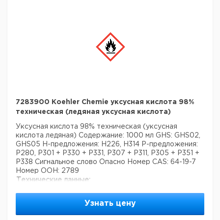
7283900 Koehler Chemie уксусная кислота 98%
техническая (ледяная уксусная кислота)
Уксусная кислота 98% техническая (уксусная
кислота ледяная)
Содержание: 1000 мл
GHS: GHS02,
GHS05
H-предложения: H226, H314
P-предложения:
P280, P301 + P330 + P331, P307 + P311, P305 + P351 +
P338
Сигнальное слово Опасно
Номер CAS: 64-19-7
Номер ООН: 2789
Технические данные:
Количество CAS:
64-19-7
Данные, связанные с безопасностью:
Узнать цену
Номер GHS:
GHS02
Номер GHS:
GHS05