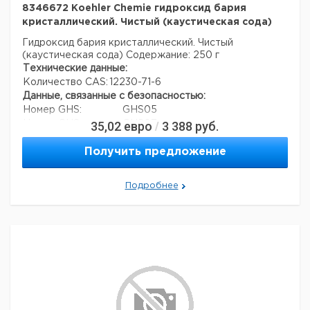
8346672 Koehler Chemie гидроксид бария
кристаллический. Чистый (каустическая сода)
Гидроксид бария кристаллический. Чистый
(каустическая сода)
Содержание: 250 г
Технические данные:
Количество CAS:
12230-71-6
Данные, связанные с безопасностью:
Номер GHS:
GHS05
35,02
евро
3 388
руб.
Номер GHS:
GHS07
/
Сигнальное слово:
Опасность
Получить предложение
Формулировки
H332, H302, H314
опасности:
Меры
P280, P301 + P330 + P331, P305 +
Подробнее
предосторожности:
P351 + P338, P309 + P310
Номер ООН:
2923
Данные для транспортировки (реальные данные
могут отличаться)
Страна происхождения:
Германия