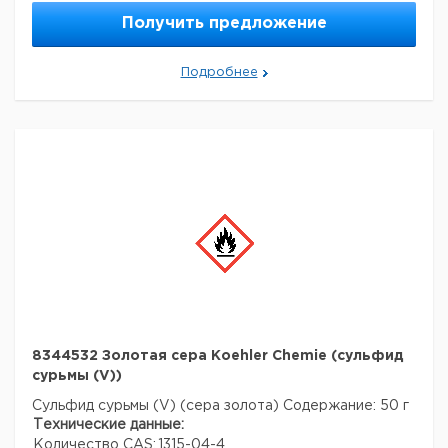
Номер ООН:
1789
Получить предложение
Данные для транспортировки (реальные данные
могут отличаться)
Страна происхождения:
Германия
Подробнее
8344532 Золотая сера Koehler Chemie (сульфид
сурьмы (V))
Сульфид сурьмы (V) (сера золота)
Содержание: 50 г
Технические данные:
Количество CAS:
1315-04-4