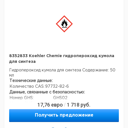
8352833 Koehler Chemie гидропероксид кумола
для синтеза
Гидропероксид кумола для синтеза
Содержание: 50
мл
Технические данные:
Количество CAS:
97732-82-6
Данные, связанные с безопасностью:
Номер GHS:
GHS02
17,76
евро
1 718
руб.
Номер GHS:
GHS05
/
Номер GHS:
GHS06
Получить предложение
Сигнальное слово:
Опасность
Формулировки
H373, H314, H242, H302, H312,
опасности:
H331, H411