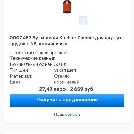
0000467 Бутылочки Koehler Chemie для крутых
грудок с NS, коричневые
С полиэтиленовой пробкой
Технические данные:
Номинальный объем:
50 мл
Тип шеи:
узкая шея
Материал:
Стекло
Цвет:
коричневый
27,49
евро
2 659
руб.
/
Данные для транспортировки (реальные данные
могут отличаться)
Получить предложение
Подробнее