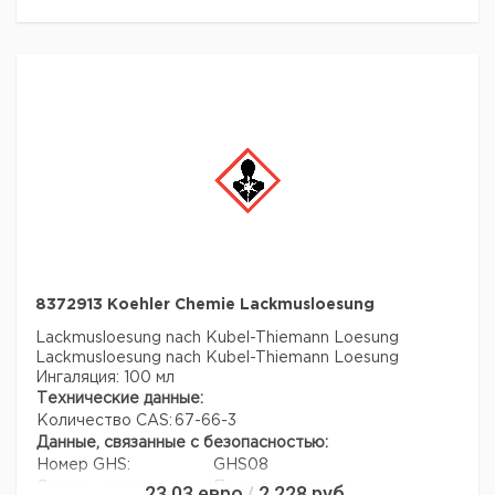
8372913 Koehler Chemie Lackmusloesung
Lackmusloesung nach Kubel-Thiemann Loesung
Lackmusloesung nach Kubel-Thiemann Loesung
Ингаляция: 100 мл
Технические данные:
Количество CAS:
67-66-3
Данные, связанные с безопасностью:
Номер GHS:
GHS08
Сигнальное слово:
Предупреждение
23,03
евро
2 228
руб.
/