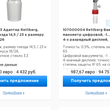
 Адаптер Rettberg,
107000004 Rettberg Ва
зда 14,5 / 23 к размеру
манометр цифровой, -1… 
/26
4-х разрядный дисплей,
 размер гнезда 14,5 / 23 к
Точность: 0,5%, степень за
нуса 19/26,
65
тное стекло 3,3
Цифровой вакуумметр, -1 ...
4-значный дисплей, точнос
степень защиты IP 65, на 
ие данные:
замке с толстым конусом 
0
евро
4 432
руб.
987,67
евро
94 75
/
/
NS 14,5 / 23
29/32, с цифровым отобр
давления (в барах / фунт /
Боросиликатное стекло
чить предложение
Получить предло
Mpa), хранение минимально
3.3
максимального значения, 
16 г
функцией индикатора сопр
Подробнее
Подробнее
питание от аккумулятора 
отображением состояния 
я перевозки (реальные
аккумулятора
ут отличаться)