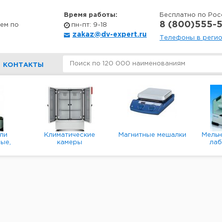
Время работы:
Бесплатно по Рос
8 (800)555-5
ем по
пн-пт: 9-18
zakaz@dv-expert.ru
Телефоны в реги
КОНТАКТЫ
ли
Климатические
Магнитные мешалки
Мель
ые,
камеры
ла
е,
пл
ые