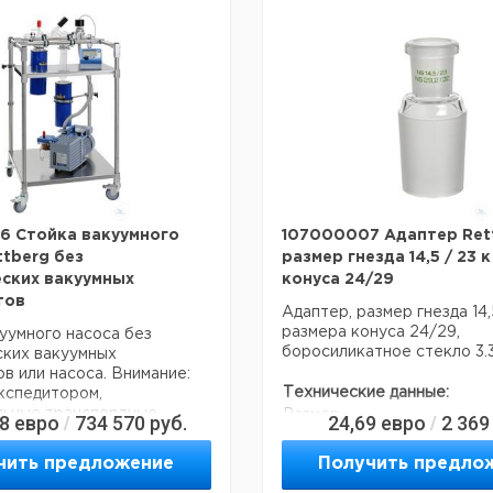
оисхождения:
Германия
Технические данные:
Вес нетто:
520 г
Данные для перевозки (ре
данные могут отличаться)
Страна происхождения:
Ге
6 Стойка вакуумного
107000007 Адаптер Rett
ttberg без
размер гнезда 14,5 / 23 
ских вакуумных
конуса 24/29
тов
Адаптер, размер гнезда 14,
размера конуса 24/29,
уумного насоса без
боросиликатное стекло 3.
ских вакуумных
в или насоса. Внимание:
Технические данные:
кспедитором,
льные транспортные
Размер
58
евро
734 570
руб.
24,69
евро
2 369
/
/
NS 14,5 / 23
висят от веса / размера
земли:
Боросиликатн
чить предложение
Получить предло
Материал:
ие данные:
3.3