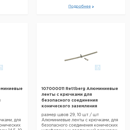
Вес нетто:
230 г
Подробнее
альные
Данные для перевозки (реальные
данные могут отличаться)
рмания
Страна происхождения:
Германия
юминиевые
107000011 Rettberg Алюминиевые
ленты с крючками для
я
безопасного соединения
конического заземления
размер швов 29, 10 шт / шт
ками, для
Алюминиевые ленты с крючками, для
онических
безопасного соединения конических