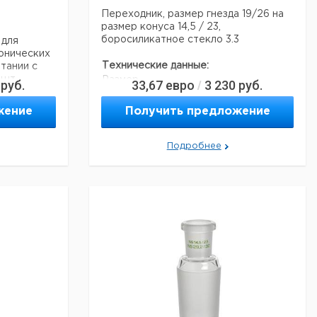
Переходник, размер гнезда 19/26 на
размер конуса 14,5 / 23,
боросиликатное стекло 3.3
 для
онических
Технические данные:
тании с
 шт.
Размер
руб.
33,67
евро
3 230
руб.
/
NS 19/26
земли:
Боросиликатное стекло
жение
Получить предложение
Материал:
3.3
Вес нетто:
27 г
Подробнее
альные
Данные для перевозки (реальные
рмания
данные могут отличаться)
Страна происхождения:
Германия