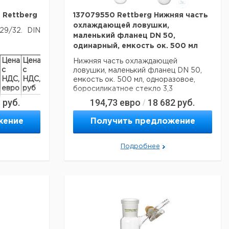
 Rettberg
137079550 Rettberg Нижняя часть
охлаждающей ловушки,
9/32. DIN
маленький фланец DN 50,
одинарный, емкость ок. 500 мл
Цена
Цена
Нижняя часть охлаждающей
с
с
Срок
ловушки, маленький фланец DN 50,
НДС,
НДС,
поставки
емкость ок. 500 мл, одноразовое,
евро
руб
боросиликатное стекло 3,3
8
руб.
194,73
евро
18 682
руб.
/
Технические данные:
Номинальный
жение
Получить предложение
500 мл
объем:
Боросиликатное
Материал:
Подробнее
стекло 3.3
Вес нетто:
350 г
Данные для перевозки (реальные
данные могут отличаться)
Страна происхождения:
Германия