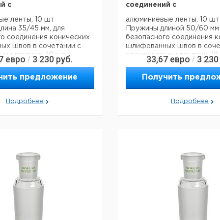
й с
соединений с
е ленты, 10 шт
алюминиевые ленты, 10 шт
лина 35/45 мм, для
Пружины длиной 50/60 мм
о соединения конических
безопасного соединения к
ых швов в сочетании с
шлифованных швов в соче
ми лентами, 10 шт.
алюминиевыми лентами, 10
7
евро
3 230
руб.
33,67
евро
3 230
/
/
ие данные:
Технические данные:
чить предложение
Получить предло
16 г
Вес нетто:
24 г
Подробнее
Подробнее
я перевозки (реальные
Данные для перевозки (ре
ут отличаться)
данные могут отличаться)
оисхождения:
Германия
Страна происхождения:
Ге