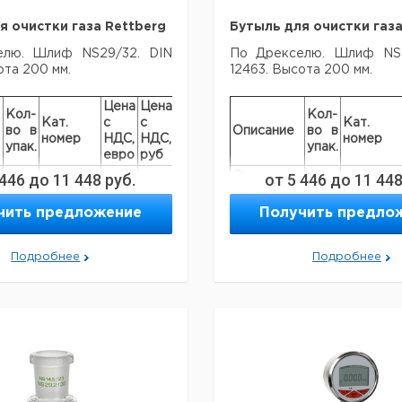
я очистки газа Rettberg
Бутыль для очистки газа
елю. Шлиф NS29/32. DIN
По Дрекселю. Шлиф NS2
ота 200 мм.
12463. Высота 200 мм.
Цена
Цена
Кол-
Кол-
Кат.
с
с
Срок
Кат.
во в
Описание
во в
номер
НДС,
НДС,
поставки
номер
упак.
упак.
евро
руб
е
 446
до
11 448
руб.
Основание
от
5 446
до
11 44
е
к бутылке
1
6240962
очистки
1
6240962
чить предложение
Получить предло
0
газа, 500
ml
Подробнее
Подробнее
Вставка
1
6240963
без
1
6240963
фритты
с
Вставка с
1
9110472
1
9110472
фритой