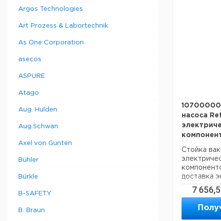
Страна пр
Argos Technologies
Art Prozess & Labortechnik
As One Corporation
asecos
ASPURE
Atago
10700000
Aug. Hulden
насоса Re
электриче
Aug.Schwan
компонен
Axel von Gunten
Стойка вак
электриче
Bühler
компоненто
доставка э
Bürkle
дополните
7 656,
B-SAFETY
расходы за
Полу
B. Braun
Техническ