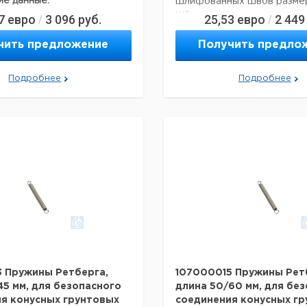
ие данные:
шлифованных швов размеро
шт.
7
евро
3 096
руб.
25,53
евро
2 449
/
/
NS 29/32
Технические данные:
Боросиликатное стекло
чить предложение
Получить предло
3.3
Размер земли:
NS 14,5 / 23
27 г
Материал:
алюминий
Подробнее
Подробнее
Вес нетто:
13 г
я перевозки (реальные
ут отличаться)
Данные для перевозки (ре
оисхождения:
Германия
данные могут отличаться)
Страна происхождения:
Ге
 Пружины Ретберга,
107000015 Пружины Рет
45 мм, для безопасного
длина 50/60 мм, для бе
я конусных грунтовых
соединения конусных г