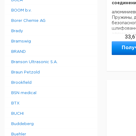
BOLA
соединени
BOOM b.v.
алюминиевы
Пружины, д
Borer Chemie AG
безопасног
шлифованн
Brady
алюминиевы
33,6
Bramswig
Техническ
Полу
Вес нетто:
BRAND
Branson Ultrasonic S.A.
Данные дл
Braun Petzold
данные мог
Страна пр
Brookfield
BSN medical
BTX
BUCHI
Buddeberg
Buehler