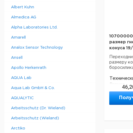
Albert Kuhn
Almedica AG
Alpha Laboratories Ltd.
107000003
Amarell
размер гне
Analox Sensor Technology
конуса 19
Переходник,
Ansell
размеру ко
боросилика
Apollo Herkenrath
AQUA Lab
Техническ
Размер
46,2
Aqua Lab GmbH & Co.
земли:
Полу
AQUALYTIC
Материал:
Вес нетто:
Arbeitsschutz (Dr. Wieland)
Arbeitsschutz (Wieland)
Данные дл
Arctiko
данные мог