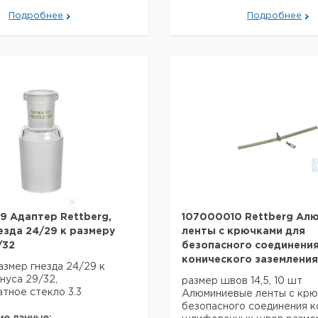
типа
Вес нетто:
19 г
Vakuumpumpstand
Подробнее
Подробнее
Нержавеющая
сталь
Данные для перевозки (ре
данные могут отличаться)
Страна происхождения:
Ге
я перевозки (реальные
ут отличаться)
оисхождения:
Германия
 Адаптер Rettberg,
107000010 Rettberg Ал
езда 24/29 к размеру
ленты с крючками для
/32
безопасного соединени
конического заземления
азмер гнезда 24/29 к
нуса 29/32,
размер швов 14,5, 10 шт
тное стекло 3.3
Алюминиевые ленты с крюч
безопасного соединения к