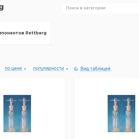
g
мпонентов Rettberg
по цене
популярности
Вид таблицей