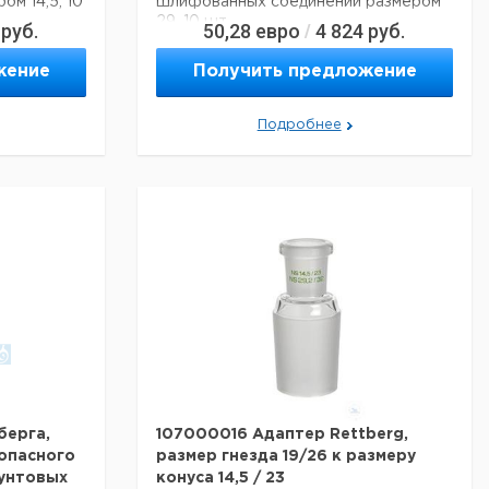
м 14,5, 10
шлифованных соединений размером
29, 10 шт.
руб.
50,28
евро
4 824
руб.
/
Технические данные:
жение
Получить предложение
Размер земли:
NS 29/32
Материал:
алюминий
Подробнее
Вес нетто:
18 г
альные
Данные для перевозки (реальные
данные могут отличаться)
рмания
Страна происхождения:
Германия
берга,
107000016 Адаптер Rettberg,
зопасного
размер гнезда 19/26 к размеру
рунтовых
конуса 14,5 / 23