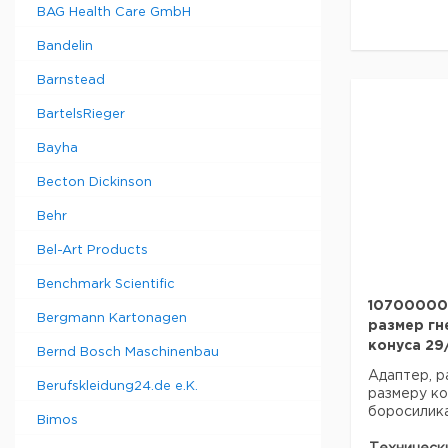
Описание 
BAG Health Care GmbH
продукта:
Bandelin
Материал:
Barnstead
BartelsRieger
Данные дл
данные мог
Bayha
Страна пр
Becton Dickinson
Behr
Bel-Art Products
Benchmark Scientific
107000009
Bergmann Kartonagen
размер гн
конуса 29
Bernd Bosch Maschinenbau
Адаптер, р
Berufskleidung24.de e.K.
размеру ко
боросилика
Bimos