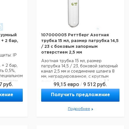
куумный
107000005 Реттберг Азотная
+ 2 бар,
трубка 15 мл, размер патрубка 14,5
/ 23 с боковым запорным
отверстием 2,5 мм
щиты: IP
Азотная трубка 15 мл, размер
 + 2 бар,
патрубка 14,5 / 23, боковой запорный
ть 0,5%,
канал 2,5 мм и соединение шланга 8
специальном
мм, неградуированное, с круглым
размером
дном, боросиликатное стекло 3.3
7
руб.
99,15
евро
9 512
руб.
/
ажением
 кв. Дюйм /
Технические данные:
жение
Получить предложение
го и
Размер
NS 14,5 / 23
барограф с
земли:
отивления,
Боросиликатное стекло
Подробнее
Материал:
с
3.3
зарядки
Вес нетто:
75 г