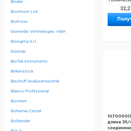
Техническ
Binder
Размер
32,2
земли:
Biochrom Ltd.
Полу
Материал:
BioFroxx
Вес нетто:
biomedis Vertriebsges. mbH
Biosigma S.r.l.
Данные дл
данные мог
biostep
Страна пр
BioTek Instruments
Birkenstock
Bischoff Analysentechnik
Blanco Professional
Bochem
Bohemia Cristal
107000013
Bohlender
длина 35/
соединени