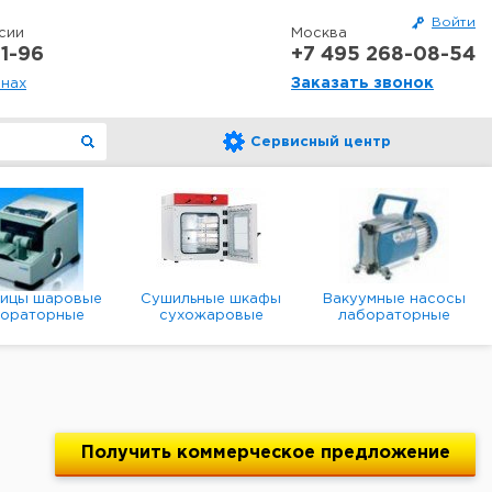
Войти
сии
Москва
1-96
+7 495 268-08-54
Заказать звонок
онах
Сервисный центр
ницы шаровые
Сушильные шкафы
Вакуумные насосы
бораторные
сухожаровые
лабораторные
анетарные
лабораторные
диафрагменные
мембранные
Получить
коммерческое
предложение