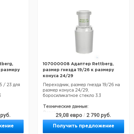
Данные для перевозки (реальные
данные могут отличаться)
Страна происхождения:
Германия
альные
рмания
berg,
107000008 Адаптер Rettberg,
к размеру
размер гнезда 19/26 к размеру
конуса 24/29
5 / 23 для
Переходник, размер гнезда 19/26 на
размер конуса 24/29,
3
боросиликатное стекло 3.3
Технические данные:
Размер
руб.
29,08
евро
2 790
руб.
/
NS 19/26
земли:
ое стекло
Боросиликатное стекло
жение
Получить предложение
Материал:
3.3