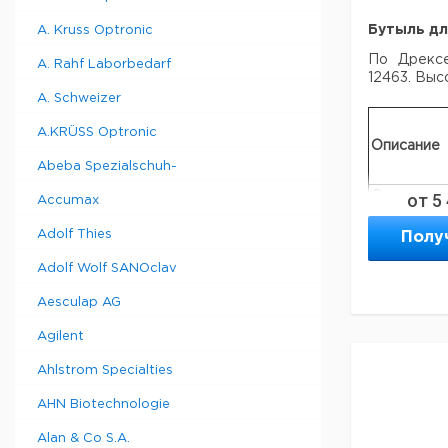
Бутыль дл
A. Kruss Optronic
По Дрекс
A. Rahf Laborbedarf
12463. Выс
A. Schweizer
A.KRÜSS Optronic
Описание
Abeba Spezialschuh-
Основани
от
5
Accumax
к бутылк
очистки
Adolf Thies
Полу
газа, 50
ml
Adolf Wolf SANOclav
Вставка
Aesculap AG
без
фритты
Agilent
Вставка 
фритой
Ahlstrom Specialties
AHN Biotechnologie
Alan & Co S.A.