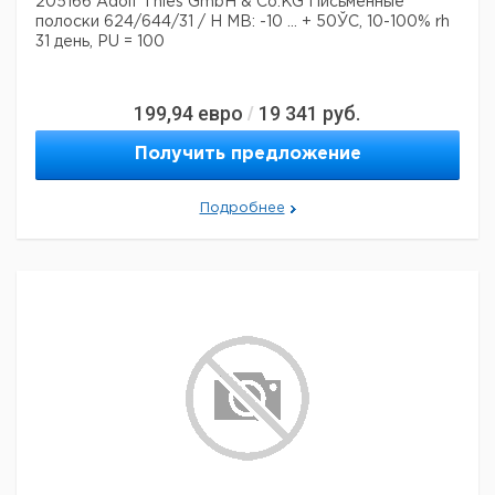
205166 Adolf Thies GmbH & Co.KG Письменные
полоски 624/644/31 / H MB: -10 ... + 50ЎC, 10-100% rh
31 день, PU = 100
199,94
евро
19 341
руб.
/
Получить предложение
Подробнее