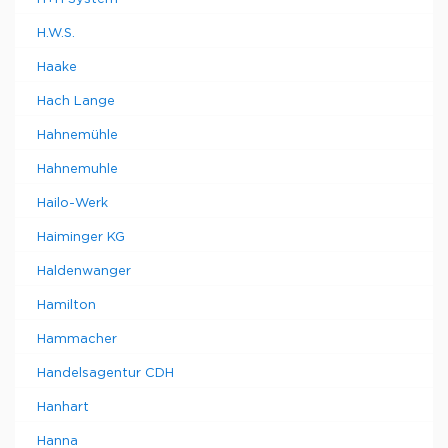
H.W.S.
Haake
Hach Lange
Hahnemühle
Hahnemuhle
Hailo-Werk
Haiminger KG
Haldenwanger
Hamilton
Hammacher
Handelsagentur CDH
Hanhart
Hanna