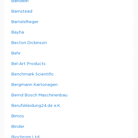
Bandelin
Barnstead
BartelsRieger
Bayha
Becton Dickinson
Behr
Bel-Art Products
Benchmark Scientific
Bergmann Kartonagen
Bernd Bosch Maschinenbau
Berufskleidung24.de e.K.
Bimos
Binder
Biochrom Ltd.