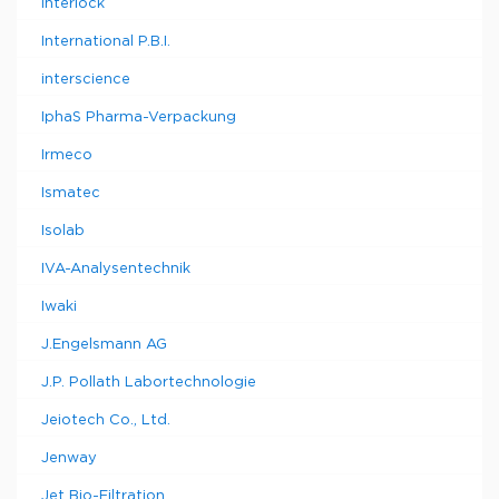
Interlock
International P.B.I.
interscience
IphaS Pharma-Verpackung
Irmeco
Ismatec
Isolab
IVA-Analysentechnik
Iwaki
J.Engelsmann AG
J.P. Pollath Labortechnologie
Jeiotech Co., Ltd.
Jenway
Jet Bio-Filtration