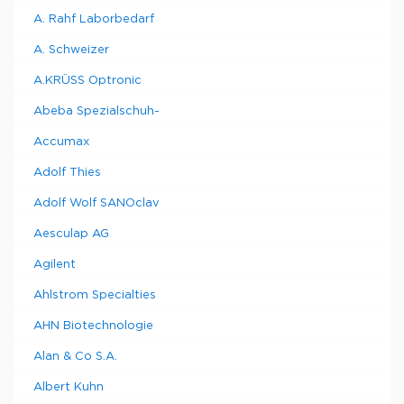
A. Rahf Laborbedarf
A. Schweizer
A.KRÜSS Optronic
Abeba Spezialschuh-
Accumax
Adolf Thies
Adolf Wolf SANOclav
Aesculap AG
Agilent
Ahlstrom Specialties
AHN Biotechnologie
Alan & Co S.A.
Albert Kuhn