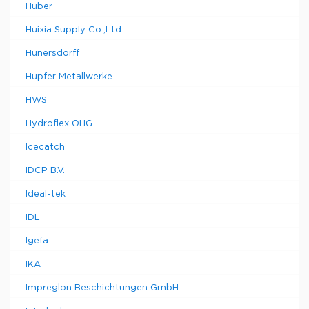
Huber
Huixia Supply Co.,Ltd.
Hunersdorff
Hupfer Metallwerke
HWS
Hydroflex OHG
Icecatch
IDCP B.V.
Ideal-tek
IDL
Igefa
IKA
Impreglon Beschichtungen GmbH