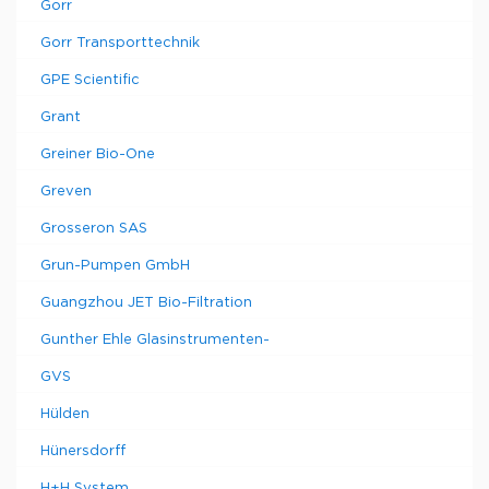
Gorr
Gorr Transporttechnik
GPE Scientific
Grant
Greiner Bio-One
Greven
Grosseron SAS
Grun-Pumpen GmbH
Guangzhou JET Bio-Filtration
Gunther Ehle Glasinstrumenten-
GVS
Hülden
Hünersdorff
H+H System