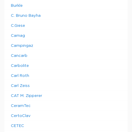
Burkle
C. Bruno Bayha
C.Giese
Camag
Campingaz
Cancarb
Carbolite
Carl Roth
Carl Zeiss
CAT M. Zipperer
CeramTec
CertoClav
CETEC