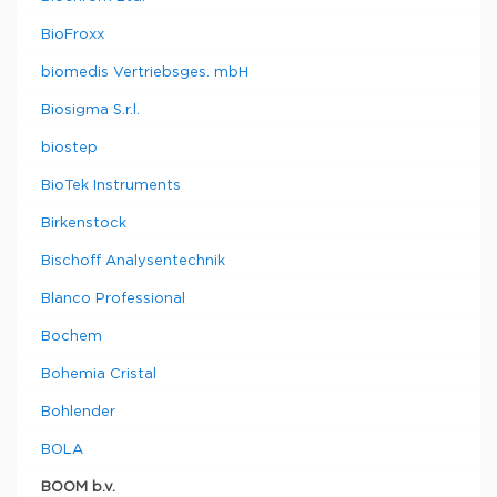
BioFroxx
biomedis Vertriebsges. mbH
Biosigma S.r.l.
biostep
BioTek Instruments
Birkenstock
Bischoff Analysentechnik
Blanco Professional
Bochem
Bohemia Cristal
Bohlender
BOLA
BOOM b.v.