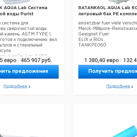
0 ° C - 50 °
м хранения:
Темп. режим хранения:
C
K AQUA Lab Система
RATANK60L AQUA Lab 6
ой воды Purist
литровый бак PE компл
 система для
einsetzbar fuer viele versc
ва сверхчистой воды
Merck-Millipore-Reinstwas
й камень. ASTM TYPE I,
Geeignet Fuer:
готов к подключению, вкл.
ELIX и RiOs
ьтров и стерильный
TANKPE060
псула
ть в мкСм / см: 0,055
25
евро
465 907
руб.
1 380,40
евро
132 
/
/
ние в MQ х см: 18,2
ельность по выводу в л /
чить предложение
Получить предло
главления в ppb: <5
 бактерий в КОЕ / мл: <1
Подробнее
Подробнее
 частиц на мл: <1
мм Ш / Д / В: 205 х 350 х
кг