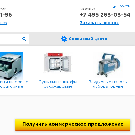
Войти
сии
Москва
1-96
+7 495 268-08-54
Заказать звонок
онах
Сервисный центр
ницы шаровые
Сушильные шкафы
Вакуумные насосы
бораторные
сухожаровые
лабораторные
анетарные
лабораторные
диафрагменные
мембранные
Получить
коммерческое
предложение