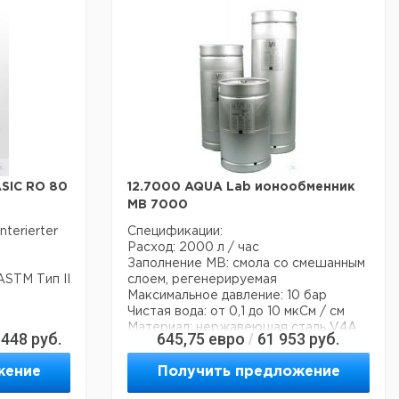
ASIC RO 80
12.7000 AQUA Lab ионообменник
MB 7000
terierter
Спецификации:
Расход: 2000 л / час
Заполнение MB: смола со смешанным
STM Тип II
слоем, регенерируемая
Максимальное давление: 10 бар
Чистая вода: от 0,1 до 10 мкСм / см
Материал: нержавеющая сталь V4A
 448
руб.
645,75
евро
61 953
руб.
/
Подключение: R 3/4
lage
Размеры мм (высота? X): 363 x 660 мм
жение
Получить предложение
 +
Технические данные: