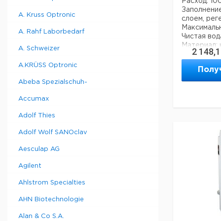
Расход: 100
Заполнени
A. Kruss Optronic
слоем, рег
Максимальн
A. Rahf Laborbedarf
Чистая вода
Материал:
A. Schweizer
2 148,
Подключени
Размеры мм
A.KRÜSS Optronic
Полу
мм
Abeba Spezialschuh-
Техническ
Accumax
Максималь
рабочее да
Adolf Thies
материал:
Adolf Wolf SANOclav
Вес нетто:
Aesculap AG
Данные дл
Agilent
данные мог
Ahlstrom Specialties
Страна пр
Вес брутто
AHN Biotechnologie
Темп. реж
транспорт
Alan & Co S.A.