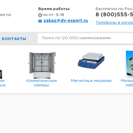
Время работы:
Бесплатно по Рос
8 (800)555-5
ем по
пн-пт: 9-18
zakaz@dv-expert.ru
Телефоны в реги
КОНТАКТЫ
ли
Климатические
Магнитные мешалки
Мель
ые,
камеры
ла
е,
пл
ые