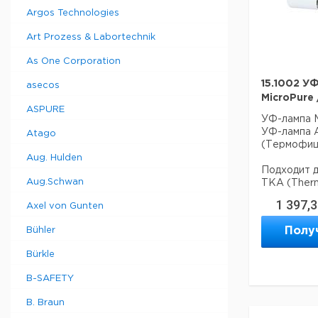
Argos Technologies
Art Prozess & Labortechnik
As One Corporation
15.1002 У
asecos
MicroPure
ASPURE
УФ-лампа M
УФ-лампа 
Atago
(Термофи
Aug. Hulden
Подходит 
Aug.Schwan
TKA (Therm
1 397,
Axel von Gunten
-Smart2Pur
-MicroPure
Полу
Bühler
09,1002
Bürkle
B-SAFETY
B. Braun