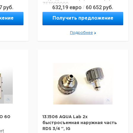
 ч
ZF3000000
7
руб.
632,19
евро
60 652
руб.
/
жение
Получить предложение
,1 ° dH)
3
 98% Salze
Подробнее
0 x T 700
O 60
13.1506 AQUA Lab 2x
быстросъемная наружная часть
RDS 3/4 '', IG
rt