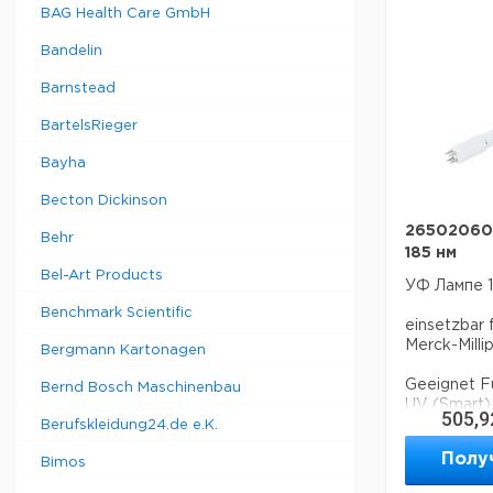
BAG Health Care GmbH
Bandelin
Barnstead
BartelsRieger
Bayha
Becton Dickinson
26502060
Behr
185 нм
Bel-Art Products
УФ Лампе 1
Benchmark Scientific
einsetzbar 
Merck-Mill
Bergmann Kartonagen
Geeignet Fu
Bernd Bosch Maschinenbau
UV (Smart)
505,9
SYN185UV1
Berufskleidung24.de e.K.
Полу
Bimos