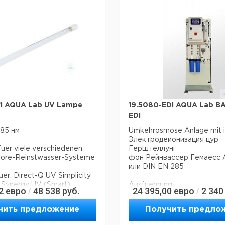
1 AQUA Lab UV Lampe
19.5080-EDI AQUA Lab B
EDI
85 нм
Umkehrosmose Anlage mit in
Электродеионизация цур
fuer viele verschiedenen
Герштеллунг
ipore-Reinstwasser-Systeme
фон Рейнвассер Гемаесс A
или DIN EN 285
er: Direct-Q UV Simplicity
 Synergy UV (Smart)
Ausfuehrung:
2
евро
48 538
руб.
24 395,00
евро
2 340
/
/
- Компакте Rahmenstandan
чить предложение
Получить предло
- 2 х ворфильтрация 5 мкм
активкохле