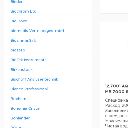
Binder
Biochrom Ltd.
BioFroxx
biomedis Vertriebsges. mbH
Biosigma S.r.l.
biostep
BioTek Instruments
Birkenstock
Bischoff Analysentechnik
12.7001 A
Blanco Professional
MB 7000 б
Bochem
Специфика
Расход: 20
Bohemia Cristal
Заполнени
слоем, рег
Bohlender
Максимальн
Чистая вода