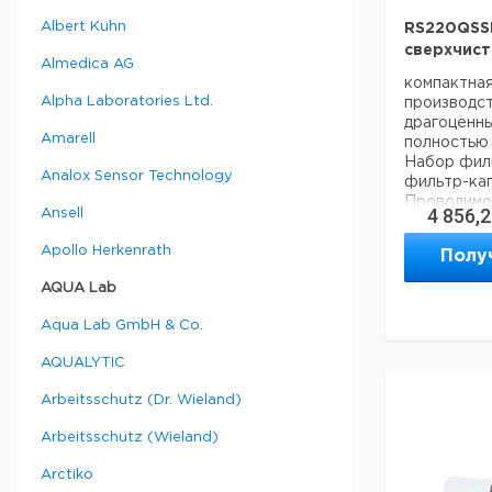
Темп. режи
Albert Kuhn
RS220QSS
сверхчист
Almedica AG
компактная
Alpha Laboratories Ltd.
производст
драгоценны
Amarell
полностью 
Набор фил
Analox Sensor Technology
фильтр-ка
Проводимос
4 856,
Ansell
Сопротивле
Производит
Apollo Herkenrath
Полу
мин.: 1,5
Значение о
AQUA Lab
Содержание
Содержание
Aqua Lab GmbH & Co.
Размеры в 
AQUALYTIC
450
Вес в кг: 6 
Arbeitsschutz (Dr. Wieland)
Arbeitsschutz (Wieland)
Arctiko