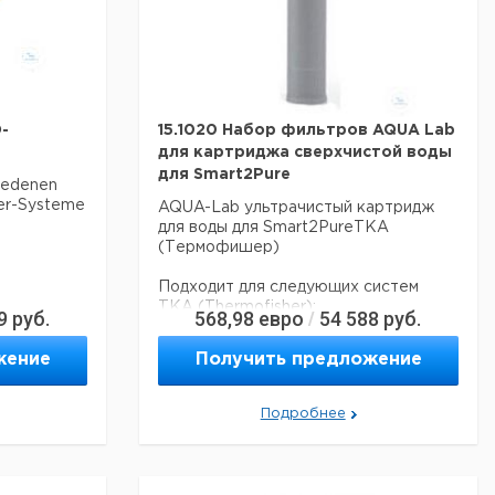
-
15.1020 Набор фильтров AQUA Lab
для картриджа сверхчистой воды
для Smart2Pure
hiedenen
ser-Systeme
AQUA-Lab ультрачистый картридж
для воды для Smart2PureTKA
(Термофишер)
-
Подходит для следующих систем
TKA (Thermofisher):
9
руб.
568,98
евро
54 588
руб.
/
 Интеграл 3
- Smart2Pure 3
жение
Получить предложение
- Smart2Pure 6
- Smart2Pure 12
09,1020
Подробнее