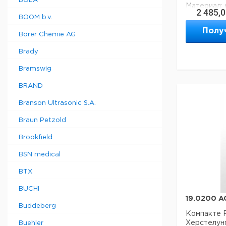
BOLA
Материал:
2 485,
Подключени
BOOM b.v.
Размеры мм
Полу
Borer Chemie AG
Техническ
Brady
Максималь
рабочее да
Bramswig
материал:
BRAND
Вес нетто:
Branson Ultrasonic S.A.
Данные дл
Braun Petzold
данные мог
Brookfield
Страна пр
Вес брутто
BSN medical
Темп. реж
транспорт
BTX
Темп. режи
BUCHI
19.0200 A
Buddeberg
Компакте 
Херстелун
Buehler