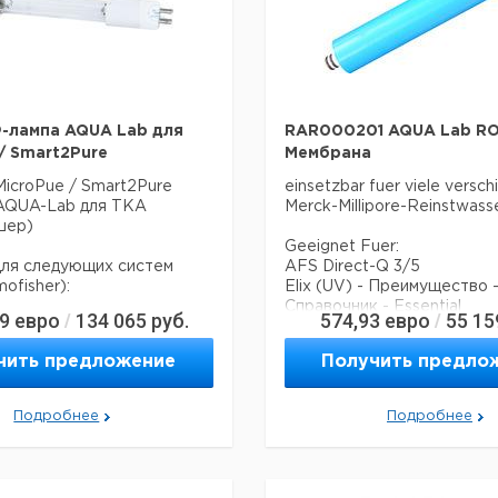
Ф-лампа AQUA Lab для
RAR000201 AQUA Lab RO
 / Smart2Pure
Мембрана
icroPue / Smart2Pure
einsetzbar fuer viele versc
AQUA-Lab для ТКА
Merck-Millipore-Reinstwas
шер)
Geeignet Fuer:
для следующих систем
AFS Direct-Q 3/5
ofisher):
Elix (UV) - Преимущество 
Справочник - Essential
39
евро
134 065
руб.
574,93
евро
55 15
/
/
e
Milli-Q Direct - Интеграл -
3
чить предложение
Получить предло
RiOs - Essential
Milli-RO 3/5/6
CDRC00201
Подробнее
Подробнее