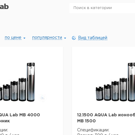
ab
по цене
популярности
Вид таблицей
QUA Lab MB 4000
12.1500 AQUA Lab ионоо
нник
MB 1500
ции:
Спецификации: