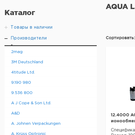
AQUA L
Каталог
Товары в наличии
Сортировать:
Производители
2mag
3M Deutschland
4titude Ltd.
9.190 980
9.536 800
A J Cope & Son Ltd.
A&D
12.4000 A
ионообме
A. Johnen Verpackungen
Специфика
A. Krüss Optronic