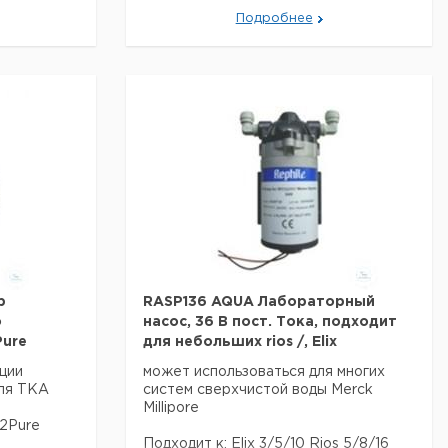
Максимальное
Подробнее
10 бар
рабочее давление:
 В
Нержавеющая
материал:
ul
сталь
Вес нетто:
55 кг
rmaturen
Данные для перевозки (реальные
данные могут отличаться)
an-
Страна происхождения:
Германия
Вес брутто:
55 кг
berwachung
Темп. режим
0 ° C - 50 °
транспортировки:
C
g
0 ° C - 50 °
aende,
Темп. режим хранения:
C
ratur
uer LF-
р
RASP136 AQUA Лабораторный
d
о
насос, 36 В пост. Тока, подходит
Pure
для небольших rios /, Elix
ции
может использоваться для многих
для ТКА
систем сверхчистой воды Merck
Millipore
2Pure
40 ° C
Подходит к: Elix 3/5/10 Rios 5/8/16