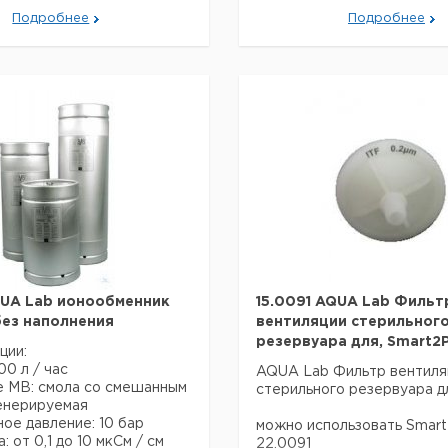
- 1 чернила RO-Membran.
Подробнее
Подробнее
DRUCKROHR
- 1 х Hochdruckpumpe, 230
- 1 х EDI-Aufbereitungsmod
- 4 х Durchflussmesser
- 1 х Komplette Anschlussa
инкл. интернер Веррорунг
- 1 х zentrale Steuerung inkl.
Visualisierung
с сенсорным экраном и Wl
Anbindung
- zur vollautomatischen Ue
und Steuerung
der Reinwasseraufbereitun
- Anzeige der Betriebszust
Leitfaehigkeiten und Tempe
- Grenzwertueberwachung f
QUA Lab ионообменник
15.0091 AQUA Lab Фильт
Permeat, LF Reinwasser un
ез наполнения
вентиляции стерильног
Temperatur
резервуара для, Smart2
ции:
00 л / час
AQUA Lab Фильтр вентиля
е MB: смола со смешанным
TECHNISCHE DATEN:
стерильного резервуара 
енерируемая
ое давление: 10 бар
Anschlussspannung: 230 В
можно использовать Smart
: от 0,1 до 10 мкСм / см
Umgebungstemperatur: 2 - 
22.0091