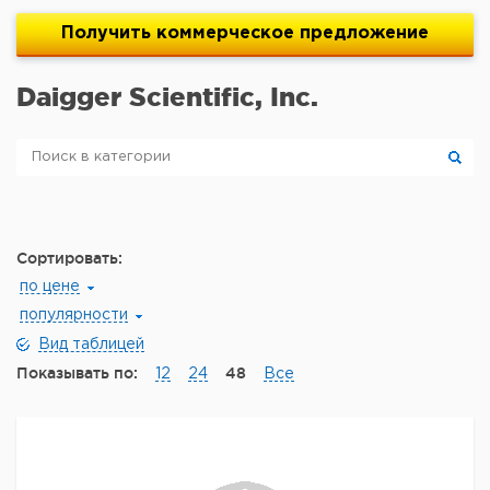
Получить
коммерческое
предложение
Daigger Scientific, Inc.
Сортировать:
по цене
популярности
Вид таблицей
Показывать по:
48
12
24
Все