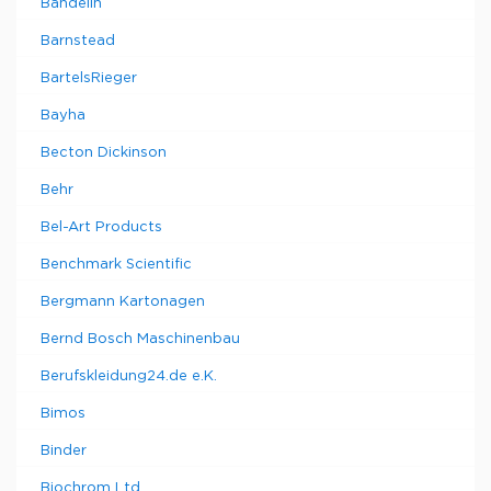
Bandelin
Barnstead
BartelsRieger
Bayha
Becton Dickinson
Behr
Bel-Art Products
Benchmark Scientific
Bergmann Kartonagen
Bernd Bosch Maschinenbau
Berufskleidung24.de e.K.
Bimos
Binder
Biochrom Ltd.