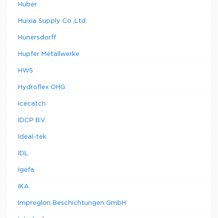
Huber
Huixia Supply Co.,Ltd.
Hunersdorff
Hupfer Metallwerke
HWS
Hydroflex OHG
Icecatch
IDCP B.V.
Ideal-tek
IDL
Igefa
IKA
Impreglon Beschichtungen GmbH