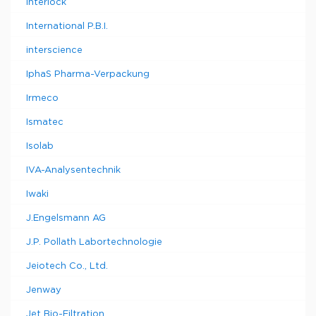
Interlock
International P.B.I.
interscience
IphaS Pharma-Verpackung
Irmeco
Ismatec
Isolab
IVA-Analysentechnik
Iwaki
J.Engelsmann AG
J.P. Pollath Labortechnologie
Jeiotech Co., Ltd.
Jenway
Jet Bio-Filtration