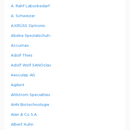
A. Rahf Laborbedarf
A. Schweizer
A.KRÜSS Optronic
Abeba Spezialschuh-
Accumax
Adolf Thies
Adolf Wolf SANOclav
Aesculap AG
Agilent
Ahlstrom Specialties
AHN Biotechnologie
Alan & Co S.A.
Albert Kuhn