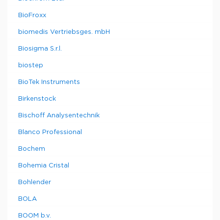
BioFroxx
biomedis Vertriebsges. mbH
Biosigma S.r.l.
biostep
BioTek Instruments
Birkenstock
Bischoff Analysentechnik
Blanco Professional
Bochem
Bohemia Cristal
Bohlender
BOLA
BOOM b.v.