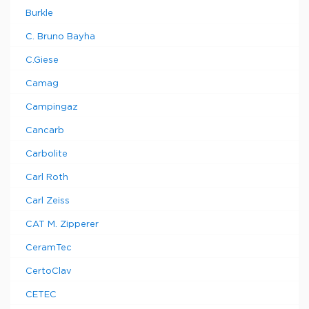
Burkle
C. Bruno Bayha
C.Giese
Camag
Campingaz
Cancarb
Carbolite
Carl Roth
Carl Zeiss
CAT M. Zipperer
CeramTec
CertoClav
CETEC