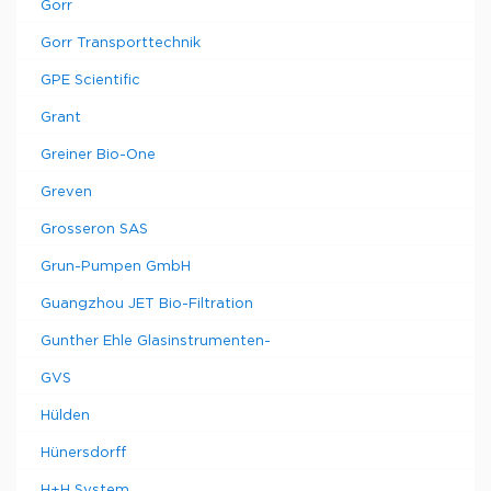
Gorr
Gorr Transporttechnik
GPE Scientific
Grant
Greiner Bio-One
Greven
Grosseron SAS
Grun-Pumpen GmbH
Guangzhou JET Bio-Filtration
Gunther Ehle Glasinstrumenten-
GVS
Hülden
Hünersdorff
H+H System