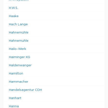
H.W.S.
Haake
Hach Lange
Hahnemühle
Hahnemuhle
Hailo-Werk
Haiminger KG
Haldenwanger
Hamilton
Hammacher
Handelsagentur CDH
Hanhart
Hanna