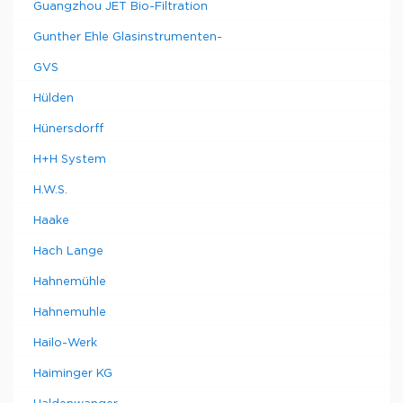
Guangzhou JET Bio-Filtration
Gunther Ehle Glasinstrumenten-
GVS
Hülden
Hünersdorff
H+H System
H.W.S.
Haake
Hach Lange
Hahnemühle
Hahnemuhle
Hailo-Werk
Haiminger KG