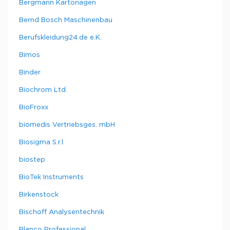
Bergmann Kartonagen
Bernd Bosch Maschinenbau
Berufskleidung24.de e.K.
Bimos
Binder
Biochrom Ltd.
BioFroxx
biomedis Vertriebsges. mbH
Biosigma S.r.l.
biostep
BioTek Instruments
Birkenstock
Bischoff Analysentechnik
Blanco Professional