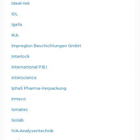
Ideal-tek
IDL
Igefa
IKA
Impreglon Beschichtungen GmbH
Interlock
International P.B.I.
interscience
IphaS Pharma-Verpackung
Irmeco
Ismatec
Isolab
IVA-Analysentechnik