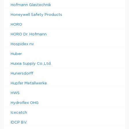
Hofmann Glastechnik
Honeywell Safety Products
HORO
HORO Dr. Hofmann
Hospidex nv
Huber
Huixia Supply Co.,Ltd.
Hunersdorff
Hupfer Metallwerke
HWS
Hydroflex OHG
Icecatch
IDCP B.V.