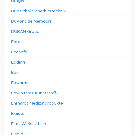
Drager
Duperthal Sicherhitstechnik
DuPont de Nemours
DURAN Group
Ebro
Ecosafe
Edding
Eder
Edwards
Edwin Mraz Kunststoff-
Ehrhardt Medizinprodukte
Ekastu
Elbe-Werkstatten
Elcold