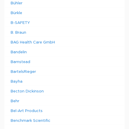
Bühler
Bürkle
B-SAFETY
B. Braun
BAG Health Care GmbH
Bandelin
Barnstead
BartelsRieger
Bayha
Becton Dickinson
Behr
Bel-Art Products
Benchmark Scientific