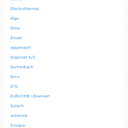
Electrothermal
Elga
Elma
Envair
eppendorf
Ergomat A/S
Eschenbach
Esco
ETG
EUROTIME Uhrenvert.
Eutech
eutecma
Evoqua