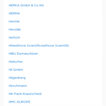
HERKA GmbH & Co KG
HERMA
Hermle
Herolab
Hettich
HHeathrow Scientificeathrow Scientific
HIBU Eismaschinen
Hielscher
Hil GmbH
Hilgenberg
Hirschmann
HK-Pack Krautscheid
HMC-EUROPE