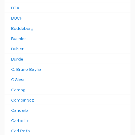
BTX
BUCHI
Buddeberg
Buehler
Buhler
Burkle
C. Bruno Bayha
C.Giese
Camag
Campingaz
Cancarb
Carbolite
Carl Roth