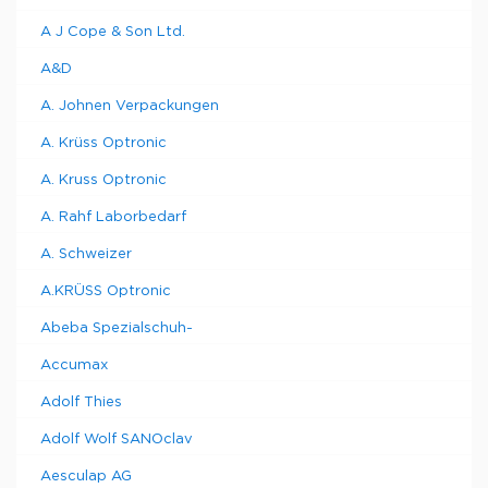
A J Cope & Son Ltd.
A&D
A. Johnen Verpackungen
A. Krüss Optronic
A. Kruss Optronic
A. Rahf Laborbedarf
A. Schweizer
A.KRÜSS Optronic
Abeba Spezialschuh-
Accumax
Adolf Thies
Adolf Wolf SANOclav
Aesculap AG