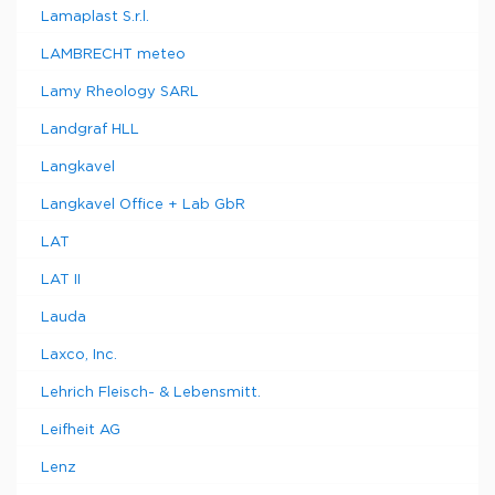
Lamaplast S.r.l.
LAMBRECHT meteo
Lamy Rheology SARL
Landgraf HLL
Langkavel
Langkavel Office + Lab GbR
LAT
LAT II
Lauda
Laxco, Inc.
Lehrich Fleisch- & Lebensmitt.
Leifheit AG
Lenz