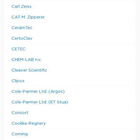
Carl Zeiss
CAT M. Zipperer
CeramTec
CertoClav
CETEC
CHEM-LAB n.v.
Cleaver Scientific
Clipox
Cole-Parmer Ltd. (Argos)
Cole-Parmer Ltd. (ET Stua)
Consort
Coolike-Regnery
Corning