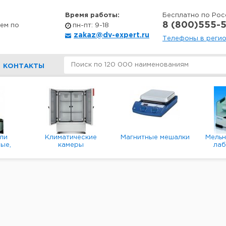
Время работы:
Бесплатно по Рос
8 (800)555-5
ем по
пн-пт: 9-18
zakaz@dv-expert.ru
Телефоны в реги
КОНТАКТЫ
ли
Климатические
Магнитные мешалки
Мель
ые,
камеры
ла
е,
пл
ые