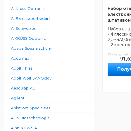
Набор отв
A. Kruss Optronic
электронн
A. Rahf Laborbedarf
штативом
A. Schweizer
Набор из ш
- 4 плоски
A.KRÜSS Optronic
2,5мм/3,0м
- 2 крестов
Abeba Spezialschuh-
Прошу обра
91,6
Accumax
минимальны
составляет
Adolf Thies
Полу
Adolf Wolf SANOclav
Aesculap AG
Agilent
Ahlstrom Specialties
AHN Biotechnologie
Alan & Co S.A.