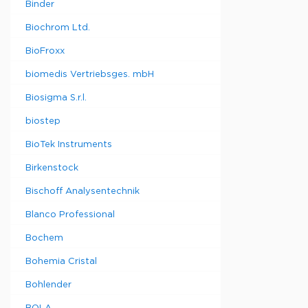
Binder
Biochrom Ltd.
BioFroxx
biomedis Vertriebsges. mbH
Biosigma S.r.l.
biostep
BioTek Instruments
Birkenstock
Bischoff Analysentechnik
Blanco Professional
Bochem
Bohemia Cristal
Bohlender