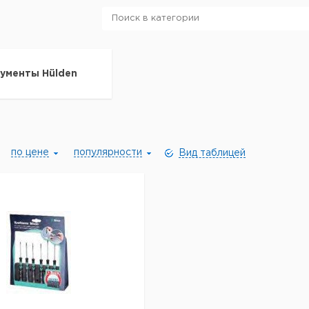
ументы Hülden
по цене
популярности
Вид таблицей