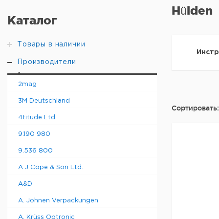
Hülden
Каталог
Товары в наличии
Инстр
Производители
2mag
3M Deutschland
Сортировать:
4titude Ltd.
9.190 980
9.536 800
A J Cope & Son Ltd.
A&D
A. Johnen Verpackungen
A. Krüss Optronic