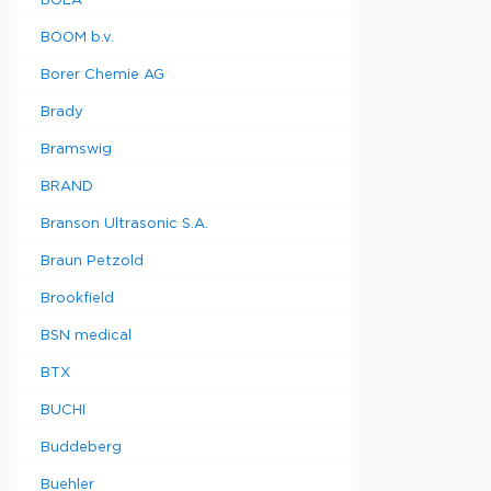
BOLA
BOOM b.v.
Borer Chemie AG
Brady
Bramswig
BRAND
Branson Ultrasonic S.A.
Braun Petzold
Brookfield
BSN medical
BTX
BUCHI
Buddeberg
Buehler