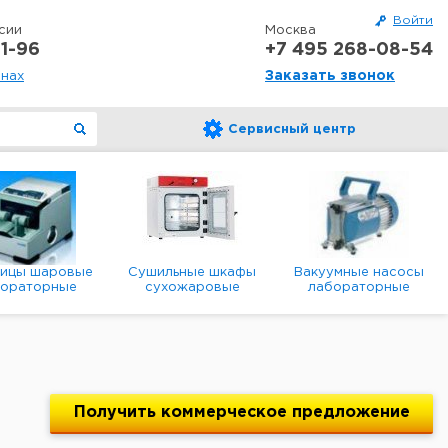
Войти
сии
Москва
1-96
+7 495 268-08-54
Заказать звонок
онах
Сервисный центр
ницы шаровые
Сушильные шкафы
Вакуумные насосы
бораторные
сухожаровые
лабораторные
анетарные
лабораторные
диафрагменные
мембранные
Получить
коммерческое
предложение