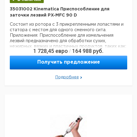
Кол-
Кат.
с
с
Срок
Тип
во в
35031002 Kinematica Приспособление для
номер
НДС,
НДС,
поставки
упак.
евро
руб
заточки лезвий PX-MFC 90 D
PX - MFC 90 D
Состоит из ротора с 3 прикрепленными лопастями и
привод 230В/EU,
статора с местом для одного сменного сита.
с ударным
1
6241371
Приложения:
Приспособление для измельчения
размольным
лезвий предназначено для обработки сухих,
комплектом
нежирных, вязких и пластичных продуктов, таких как:
1 728,45
евро
164 988
руб.
/
Режущий
Дерево, кора, корни, листья, солома, пробка,
размольный
сухофрукты, сушеное обезжиренное мясо,
1
9571495
Получить предложение
комплект для
аденоиды, рыба, перья, кожа, дерма, шерсть, хлопок,
PX-MFC 90 D
поводки, бумага, уголь, газон, сухие смолы,
синтетические материалы, стекловолокно,
Подробнее
пластиковые гранулы, различный текстиль, войлок и
т. д.
Данные для перевозки (реальные данные могут
отличаться)
Страна происхождения:
Швейцария
Заявление о двойном использовании:
нет