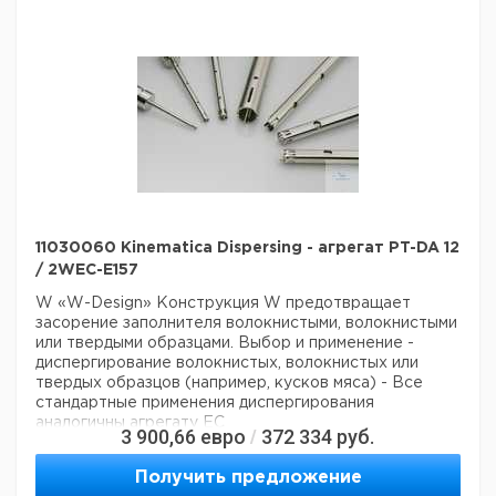
Вес брутто:
500 г
Заявление о двойном использовании:
нет
Ширина упаковки:
0,3 м
Высота упаковки:
0,11 м
Глубина упаковки:
0,11 м
3
Объем упаковки:
0,00363 м
11030060 Kinematica Dispersing - агрегат PT-DA 12
/ 2WEC-E157
W «W-Design»
Конструкция W предотвращает
засорение заполнителя волокнистыми, волокнистыми
или твердыми образцами.
Выбор и применение
-
диспергирование волокнистых, волокнистых или
твердых образцов (например, кусков мяса)
- Все
стандартные применения диспергирования
аналогичны агрегату ЕС
3 900,66
евро
372 334
руб.
/
Технические данные:
Вес нетто:
400 г
Получить предложение
Данные для перевозки (реальные данные могут