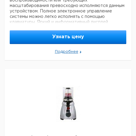
воспроизводимости или требующих
масштабирования превосходно исполняются данным
устройством. Полное электронное управление
системы можно легко исполнять с помощью
клавиатуры. Яркий и информативный дисплей
показывает все параметры. Через ПК
интерфейс,различные параметры: такие как
Узнать цену
значение скорости или время, можно задать с
помощью прилагаемогопрограммного обеспечения
KIN. Результаты могут быть записаны в файл Excel.
Подробнее
- Рабочий объем от 0,1 до 30000 мл
- Плавный пуск предотвращает разбрызгивание
гомогената с сосуда для образцов
- Окружная скорость до 32 м/с
- Скорость остается постоянной, даже при
изменении вязкости
- ПК интерфейс (RS 232 и USB)
- Цифровой дисплей для отображения параметров
процесса и сообщений
- Различные модели диспергирующх агрегатов
изготовлены в дизайне Easy Clean, легко
разбираются, моются
Области применения (см. также POLYTRON® PT10-
35 GT):
- Воспроизведение рутинной работы