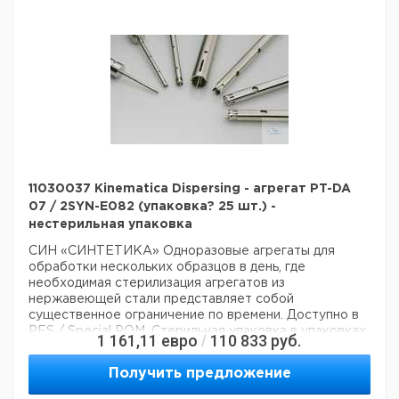
Высота упаковки:
0,11 м
Глубина упаковки:
0,11 м
3
Объем упаковки:
0,00363 м
11030037 Kinematica Dispersing - агрегат PT-DA
07 / 2SYN-E082 (упаковка? 25 шт.) -
нестерильная упаковка
СИН «СИНТЕТИКА»
Одноразовые агрегаты для
обработки нескольких образцов в день, где
необходимая стерилизация агрегатов из
нержавеющей стали представляет собой
существенное ограничение по времени. Доступно в
PES / Special POM. Стерильная упаковка в упаковках
1 161,11
евро
110 833
руб.
/
по 25 штук (7 мм) и по 10 штук в упаковке (12 мм)
каждая.
Выбор и применение
- Предотвращение
Получить предложение
загрязнения Х
- Все стандартные применения
диспергирования аналогичны агрегату ЕС