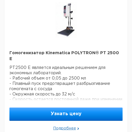
- Диспергирование наименьшего количества
растительной, животной или человеческой ткани
Технические характеристики
Рабочий объем: от 0,05 до 250 мл
Потребляемая мощность привода: 100 Вт
Диспергирующий агрегат: диам. 3, 5, 7 и 12 мм и диам.
20 мм X EC-E116 агрегат
Диапазон скорости: бесступенчато до 25000 мин -1
Макс. вязкость: 6000 мПас
Размеры привода (Д х Ш х В): 220 х 44 х 55 мм
Гомогенизатор Kinematica POLYTRON® PT 2500
Вес привода: 440 г
E
Протестирован: EN/IEC 61010, 61326-1
PT2500 Е является идеальным решением для
экономных лабораторий.
- Рабочий объем от 0,05 до 2500 мл
- Плавный пуск предотвращает разбрызгивание
гомогената с сосуда
- Окружная скорость до 32 м/с
- Скорость остается постоянной даже при изменении
вязкости
- Различные модели диспергирующх агрегатов
Узнать цену
изготовлены в дизайне Easy-to-Clean, легко
разбираются, моются
Области применения:
- Основное применение - гомогенизация
Подробнее
(диспергирование, приготовление эмульсий)