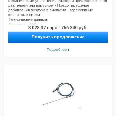
механические уплотнения.
Выбор и применение
- под
давлением или вакуумом
- Предотвращение
добавления воздуха в эмульсии
- агрессивные
кислотные смеси
Технические данные:
Вес нетто:
900 г
8 028,37
евро
766 340
руб.
/
Данные для перевозки (реальные данные могут
отличаться)
Получить предложение
Страна происхождения:
Швейцария
Вес брутто:
1 кг
Подробнее
Заявление о двойном использовании:
нет
Ширина упаковки:
0,44 м
Высота упаковки:
0,11 м
Глубина упаковки:
0,11 м
3
Объем упаковки:
0,005324 м