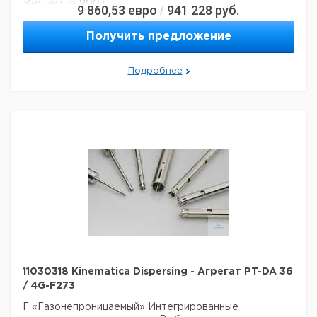
Вес нетто:
900 г
9 860,53
евро
941 228
руб.
/
Данные для перевозки (реальные данные могут
отличаться)
Получить предложение
Страна происхождения:
Швейцария
Вес брутто:
1 кг
Подробнее
Заявление о двойном использовании:
нет
Ширина упаковки:
0,44 м
Высота упаковки:
0,11 м
Глубина упаковки:
0,11 м
3
Объем упаковки:
0,005324 м
11030318 Kinematica Dispersing - Агрегат PT-DA 36
/ 4G-F273
Г «Газонепроницаемый»
Интегрированные