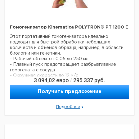
Гомогенизатор Kinematica POLYTRON® PT 1200 E
Этот портативный гомогенизатора идеально
подходит для быстрой обработки небольших
количеств и объемов образца, например, в области
биологии или генетики.
- Рабочий объем: от 0,05 до 250 мл
- Плавный пуск предотвращает разбрызгивание
гомогената с сосуда
- Окружная скорость до 12 м/с
3 094,02
евро
295 337
руб.
/
- Эргономичный дизайн и различные модели
диспергирующих агрегатов исполнены в дизайне
Получить предложение
Easy Clean, для простой очистки
Области применения:
- Основное применение -гомогенизация
Подробнее
(диспергированин и приготовление эмульсий)
- Подготовка образцов для последующего
извлечения веществ для фармацевтических тестов
(API)
- Разрушение клеток, экстрагирование РНК/ДНК из
ткани