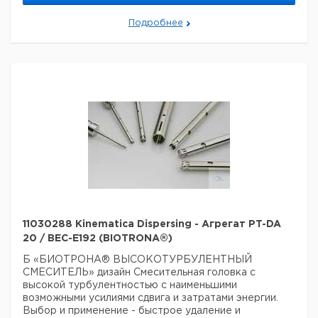
отличаться)
Страна происхождения:
Швейцария
Подробнее
Вес брутто:
500 г
Заявление о двойном использовании:
нет
Ширина упаковки:
0,3 м
Высота упаковки:
0,11 м
Глубина упаковки:
0,11 м
3
Объем упаковки:
0,00363 м
11030288 Kinematica Dispersing - Агрегат PT-DA
20 / BEC-E192 (BIOTRONA®)
Б «БИОТРОНА® ВЫСОКОТУРБУЛЕНТНЫЙ
СМЕСИТЕЛЬ»
дизайн
Смесительная головка с
высокой турбулентностью с наименьшими
возможными усилиями сдвига и затратами энергии.
Выбор и применение
- быстрое удаление и