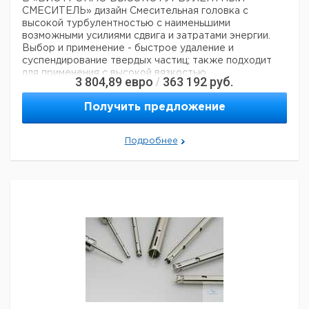
СМЕСИТЕЛЬ»
дизайн
Смесительная головка с
высокой турбулентностью с наименьшими
возможными усилиями сдвига и затратами энергии.
Выбор и применение
- быстрое удаление и
суспендирование твердых частиц; также подходит
для применения с высокой вязкостью
3 804,89
евро
363 192
руб.
/
Технические данные:
Вес нетто:
400 г
Получить предложение
Данные для перевозки (реальные данные могут
отличаться)
Страна происхождения:
Швейцария
Подробнее
Вес брутто:
500 г
Заявление о двойном использовании:
нет
Ширина упаковки:
0,3 м
Высота упаковки:
0,11 м
Глубина упаковки:
0,11 м
3
Объем упаковки:
0,00363 м