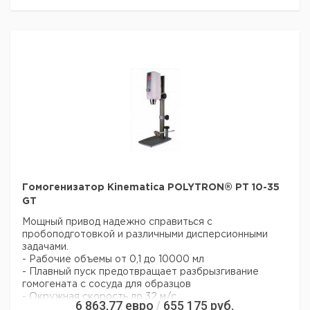
- Приготовление кремов, лосьонов и пищи
- Производство эмульсии жир-вода
Технические характеристики
Рабочий объем: от 0,05 до 2500 мл
Потребляемая мощность привода: 500 Вт
Диспергирующие агрегаты: диам. 3, 5, 7 и 12 мм и диам.
20 мм и 25 мм
Диапазон скорости: бесступенчато до 30000 мин -1
Макс. вязкость: 6000 мПас
Размеры привода (Д х Ш х В): 157 х 76 х 236 мм
Протестирован: IEC/EN61326-1/IEC/EN 61000-6-
2/EN 61000-6-4 IEC/EN 61010-2-51
Гомогенизатор Kinematica POLYTRON® PT 10-35
GT
Мощный привод надежно справиться с
пробоподготовкой и различными дисперсионными
задачами.
- Рабочие объемы от 0,1 до 10000 мл
- Плавный пуск предотвращает разбрызгивание
гомогената с сосуда для образцов
- Окружная скорость до 32 м/с
6 863,77
евро
655 175
руб.
/
- Скорость остается постоянной при изменении