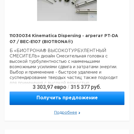
11030034 Kinematica Dispersing - агрегат PT-DA
07 / BEC-E107 (BIOTRONA®)
Б «БИОТРОНА® ВЫСОКОТУРБУЛЕНТНЫЙ
СМЕСИТЕЛЬ»
дизайн
Смесительная головка с
высокой турбулентностью с наименьшими
возможными усилиями сдвига и затратами энергии.
Выбор и применение
- быстрое удаление и
суспендирование твердых частиц; также подходит
для применения с высокой вязкостью
3 303,97
евро
315 377
руб.
/
Технические данные:
Вес нетто:
400 г
Получить предложение
Данные для перевозки (реальные данные могут
отличаться)
Страна происхождения:
Швейцария
Подробнее
Вес брутто:
500 г
Заявление о двойном использовании:
нет
Ширина упаковки:
0,3 м