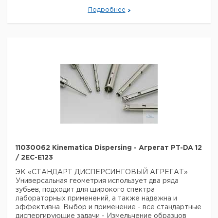
Технические данные:
Подробнее
Вес нетто:
400 г
Данные для перевозки (реальные данные могут
отличаться)
Страна происхождения:
Швейцария
Вес брутто:
500 г
Заявление о двойном использовании:
нет
Ширина упаковки:
0,3 м
Высота упаковки:
0,11 м
Глубина упаковки:
0,11 м
3
Объем упаковки:
0,00363 м
11030062 Kinematica Dispersing - Агрегат PT-DA 12
/ 2EC-E123
ЭК «СТАНДАРТ ДИСПЕРСИНГОВЫЙ АГРЕГАТ»
Универсальная геометрия использует два ряда
зубьев, подходит для широкого спектра
лабораторных применений, а также надежна и
эффективна.
Выбор и применение
- все стандартные
диспергирующие задачи
- Измельчение образцов