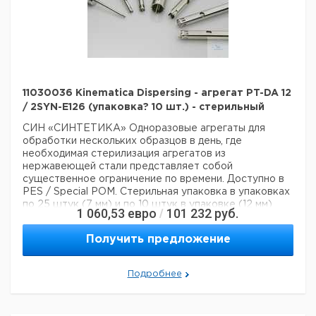
11030036 Kinematica Dispersing - агрегат PT-DA 12
/ 2SYN-E126 (упаковка? 10 шт.) - стерильный
СИН «СИНТЕТИКА»
Одноразовые агрегаты для
обработки нескольких образцов в день, где
необходимая стерилизация агрегатов из
нержавеющей стали представляет собой
существенное ограничение по времени. Доступно в
PES / Special POM. Стерильная упаковка в упаковках
по 25 штук (7 мм) и по 10 штук в упаковке (12 мм)
1 060,53
евро
101 232
руб.
/
каждая.
Выбор и применение
- Предотвращение
загрязнения Х
- Все стандартные применения
Получить предложение
диспергирования аналогичны агрегату ЕС
Технические данные:
Вес нетто:
400 г
Подробнее
Данные для перевозки (реальные данные могут
отличаться)
Страна происхождения:
Швейцария