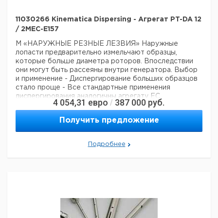
11030266 Kinematica Dispersing - Агрегат PT-DA 12
/ 2MEC-E157
М «НАРУЖНЫЕ РЕЗНЫЕ ЛЕЗВИЯ»
Наружные
лопасти предварительно измельчают образцы,
которые больше диаметра роторов. Впоследствии
они могут быть рассеяны внутри генератора.
Выбор
и применение
- Диспергирование больших образцов
стало проще
- Все стандартные применения
диспергирования аналогичны агрегату ЕС
4 054,31
евро
387 000
руб.
/
Технические данные:
Вес нетто:
400 г
Получить предложение
Данные для перевозки (реальные данные могут
отличаться)
Страна происхождения:
Швейцария
Подробнее
Вес брутто:
500 г
Заявление о двойном использовании:
нет
Ширина упаковки:
0,3 м
Высота упаковки:
0,11 м
Глубина упаковки:
0,11 м
3
Объем упаковки:
0,00363 м