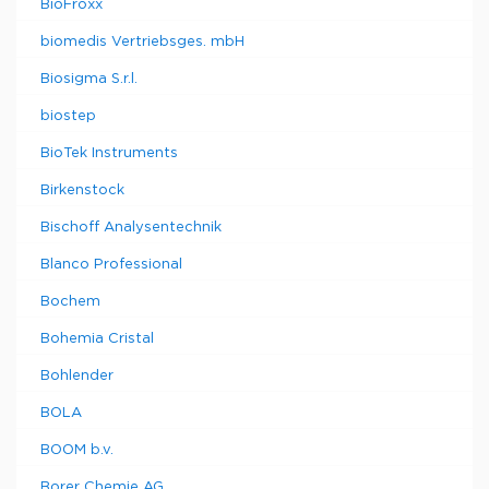
BioFroxx
biomedis Vertriebsges. mbH
Biosigma S.r.l.
biostep
BioTek Instruments
Birkenstock
Bischoff Analysentechnik
Blanco Professional
Bochem
Bohemia Cristal
Bohlender
BOLA
BOOM b.v.
Borer Chemie AG