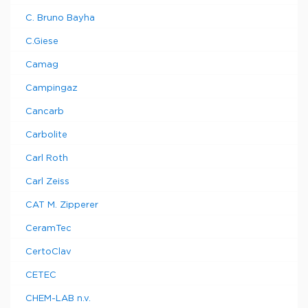
C. Bruno Bayha
C.Giese
Camag
Campingaz
Cancarb
Carbolite
Carl Roth
Carl Zeiss
CAT M. Zipperer
CeramTec
CertoClav
CETEC
CHEM-LAB n.v.