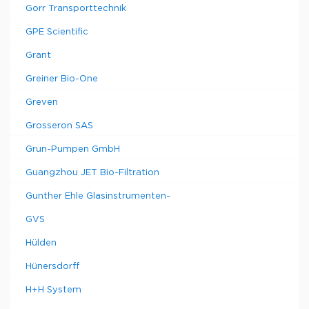
Gorr Transporttechnik
GPE Scientific
Grant
Greiner Bio-One
Greven
Grosseron SAS
Grun-Pumpen GmbH
Guangzhou JET Bio-Filtration
Gunther Ehle Glasinstrumenten-
GVS
Hülden
Hünersdorff
H+H System