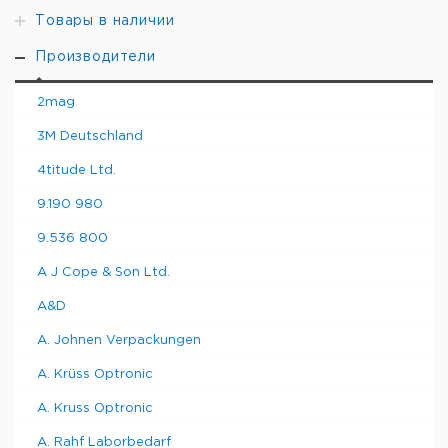
Товары в наличии
Производители
2mag
3M Deutschland
4titude Ltd.
9.190 980
9.536 800
A J Cope & Son Ltd.
A&D
A. Johnen Verpackungen
A. Krüss Optronic
A. Kruss Optronic
A. Rahf Laborbedarf