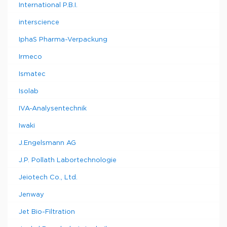
International P.B.I.
interscience
IphaS Pharma-Verpackung
Irmeco
Ismatec
Isolab
IVA-Analysentechnik
Iwaki
J.Engelsmann AG
J.P. Pollath Labortechnologie
Jeiotech Co., Ltd.
Jenway
Jet Bio-Filtration