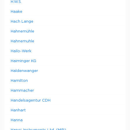
H.W.S.
Haake
Hach Lange
Hahnemühle
Hahnemuhle
Hailo-Werk
Haiminger KG
Haldenwanger
Hamilton
Hammacher
Handelsagentur CDH
Hanhart
Hanna