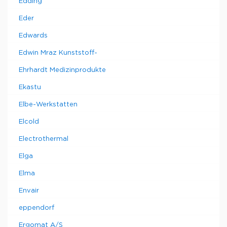
Edding
Eder
Edwards
Edwin Mraz Kunststoff-
Ehrhardt Medizinprodukte
Ekastu
Elbe-Werkstatten
Elcold
Electrothermal
Elga
Elma
Envair
eppendorf
Ergomat A/S