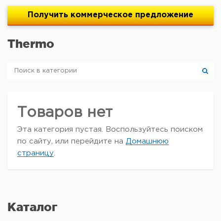
Получить
коммерческое
предложение
Thermo
Товаров нет
Эта категория пустая. Воспользуйтесь поиском
по сайту, или перейдите на
Домашнюю
страницу
.
Каталог