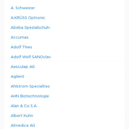
A. Schweizer
A.KRÜSS Optronic
Abeba Spezialschuh-
Accumax
Adolf Thies
Adolf Wolf SANOclav
Aesculap AG
Agilent
Ahlstrom Specialties
AHN Biotechnologie
Alan & Co S.A.
Albert Kuhn
Almedica AG