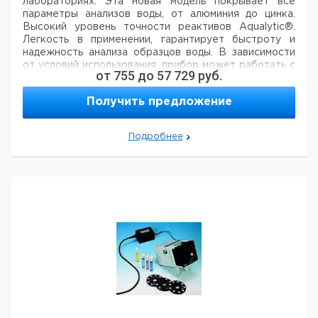
лабораториях.
Эта новая модель покрывает все
параметры анализов воды, от алюминия до цинка.
Высокий уровень точности
реактивов Aqualytic®.
Легкость в применении, гарантирует быстроту и
надежность анализа образцов воды. В
зависимости
от условий использования, прибор может работать с
от
755
до
57 729
руб.
таблетками, порошковыми реактивами или
жидкими
реактивами. В фотометре AL400 - 6 светофильтров.
Получить предложение
У AL400 память на 1000 наборов. Дополнительный
инфракрасный интерфейс (IRIM = инфракрасный
модуль интерфейса) позволяет передать результаты
Подробнее
анализов
на компьютер или принтер.
Основные
особенности:
- удобный
- автоматический выбор
длины волны
- пользовательский интерфейс на
английском, немецком, французском, испанском,
итальянском языке, и т.д.
- Память на 1000 программ
-
Инфракрасный интерфейс
- Водонепроницаемый
корпус
- Мобильный
Комплект поставки:
Прибор
поставляется полностью готовым к использованию: с
4 батарейками, с набором кювет и адаптерами для
кювет, но без реактивов.
Технические
характеристики:
Оптика: Светодиоды, фильтры и
фотодатчик в прозрачной камере
Электропитание: 4
батареи (1,5 V тип АА/LR6)
Время работы: Примерно
26 часов; непрерывно 3500 тестов
Размеры: 210 x 95