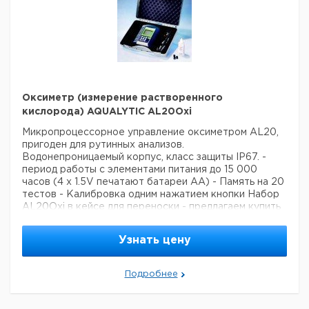
Оксиметр (измерение растворенного
кислорода) AQUALYTIC AL20Oxi
Микропроцессорное управление оксиметром AL20,
пригоден для рутинных анализов.
Водонепроницаемый корпус, класс защиты IP67.
-
период работы с элементами питания до 15 000
часов (4 x 1.5V печатают батареи AA)
- Память на 20
тестов
- Калибровка одним нажатием кнопки
Набор
AL20Oxi в кейсе для переноски - предлагаем купить
готовый комплект по выгодной цене.
Технические
Узнать цену
характеристики:
Парциальное
0,0 ... 570,0 гПа/0,0 ... 427,4 мм рт.
давление
ст., или 0 ... 1200 гПа/0 .. 900 мм рт.
Подробнее
кислорода:
ст.
Концентрация
0.00 - 25.00 мг/л или 0.0 - 70.0 мг/