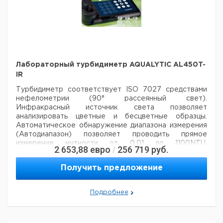
Обычная
395
1
9699038
дверь
Стеклянная
140
1
9699041
дверь
Стеклянная
195
1
9699043
дверь
Стеклянная
Лабораторный турбидиметр AQUALYTIC AL450T-
280
1
9699045
дверь
IR
Стеклянная
395
1
9699039
Турбидиметр соответствует ISO 7027 средствами
дверь
нефелометрии (90° рассеянный свет).
Инфракрасный источник света позволяет
анализировать цветные и бесцветные образцы.
Автоматическое обнаружение диапазона измерения
(Автодиапазон) позволяет проводить прямое
измерение мутности от 0.01 до 1100NTU.
2 653,88
евро
256 719
руб.
/
Преимущества:
- автоматическое полное
регулирование диапазона с 4 стандартами
- высокая
Получить предложение
точность
- подходит для лабораторного и мобильного
использования
- память до 1000 ячеек
- часы
реального времени
- водонепроницаемый корпус
Подробнее
Технические
характеристики:
Источник света:
IR-LED (860 нм)