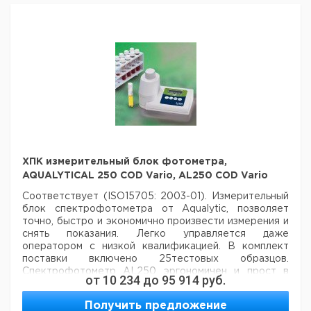
O2:
г
Насыщенность
0.0 - 250.0 % или от 0 до 600 %
O2:
Точность:
±1.5 ±0.2 mg/l (от 0 до 25 mg/l) или
±2.5 ±0.3 mg/l (25 - 70 mg/l) ±1
Температура:
-5.0 - +50.0°C (23.0 - 122.0°F)
Точность:
±0.1°C
Давление
500 ... 1100 гПа
воздуха (абс.):
Точность:
±0.5 %
Номинальная
ХПК измерительный блок фотометра,
25°C
температура:
AQUALYTICAL 250 COD Vario, AL250 COD Vario
Рабочая
0 - 50°C
Соответствует (ISO15705: 2003-01). Измерительный
температура:
блок спектрофотометра от Aqualytic, позволяет
Температура
точно, быстро и экономично произвести измерения и
-20 - 70°C
хранения:
снять показания. Легко управляется даже
Расход энергии:
0.25 мA
оператором с низкой квалификацией. В комплект
поставки включено 25тестовых образцов.
Функция
от 0 до 120 минут
Спектрофотометр AL250 эргономичен и прост в
автоотключения:
от
10 234
до
95 914
руб.
использовании.
Принадлежности для оксиметра SensoDirect OXI 200
Технические
Получить предложение