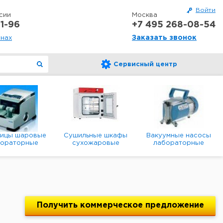
Войти
сии
Москва
1-96
+7 495 268-08-54
Заказать звонок
онах
Сервисный центр
ницы шаровые
Сушильные шкафы
Вакуумные насосы
бораторные
сухожаровые
лабораторные
анетарные
лабораторные
диафрагменные
мембранные
Получить
коммерческое
предложение