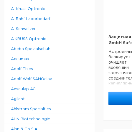
A. Kruss Optronic
A. Rahf Laborbedarf
A. Schweizer
Защитная
A.KRÜSS Optronic
GmbH Safe
Abeba Spezialschuh-
Встроен
блокируе
Accumax
очищяет
входящи
Adolf Thies
загрязня
соединител
Adolf Wolf SANOclav
капилляр
Защитные
Aesculap AG
большинст
Agilent
(напр. с 
Могут быт
Ahlstrom Specialties
размеры к
адапторов.
AHN Biotechnologie
Особенн
испол
Alan & Co S.A.
высокоэф