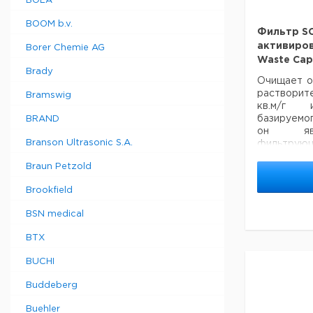
BOLA
2.
н. д
BOOM b.v.
Фильтр SC
2
активиров
ко
Borer Chemie AG
2.
Waste Cap
S60/61
Brady
н.
Очищает о
тр
растворите
Bramswig
мм 
кв.м/г 
2
базируемог
BRAND
ко
он явл
2.
Branson Ultrasonic S.A.
фильтрую
S70/71
н.
почти в
тр
Braun Petzold
абсорби
мм 
веществ.
Brookfield
4
ко
BSN medical
2.
S90
Размер
н.
BTX
тр
мм 
BUCHI
Фильтр
воздушны
Buddeberg
S - small
Фильтр
Buehler