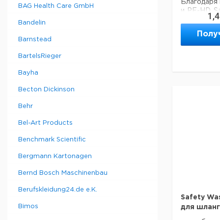
Благодаря
BAG Health Care GmbH
и PE-HD, S
1,
к агрес
Bandelin
органич
Полу
кислотам и
Barnstead
BartelsRieger
Описание
Bayha
Becton Dickinson
Behr
SafetyWas
Bel-Art Products
GL45
Benchmark Scientific
Bergmann Kartonagen
Bernd Bosch Maschinenbau
SafetyWas
GL45
Berufskleidung24.de e.K.
Safety Wa
SafetyWas
Bimos
для шланг
GL45