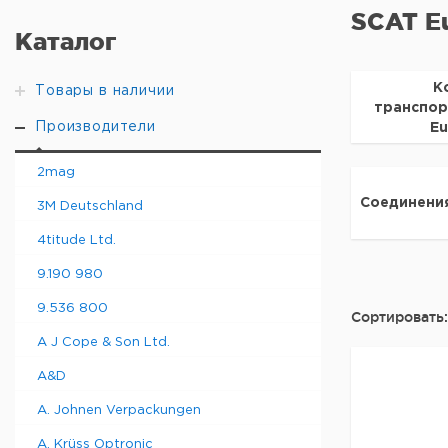
SCAT E
Каталог
К
Товары в наличии
транспо
Производители
E
2mag
Соединени
3M Deutschland
4titude Ltd.
9.190 980
9.536 800
Сортировать:
A J Cope & Son Ltd.
A&D
A. Johnen Verpackungen
A. Krüss Optronic