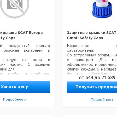
 крышка SCAT Europe
Защитные крышки SCAT 
ty Caps
GmbH Safety Caps
ный воздушный фильтр
Безопасное доб
т опасные испарения и
растворителя.
Со встроенным воздушны
й воздух от пыли и
с фильтром. Для мак
ющих частиц. С разными
эффективности рекоменд
ями для
клапан каждые 6 месяцев
ных трубок и пробирок.
фильтра абсорбируе
от
644
до
21 589
 крышки подходят для
загрязняющие частицы 
ва стеклянных флаконов
сосуда с растворителе
Узнать цену
Получить предло
размером резьбы GL45).
походит ко всем защитны
ь подогнаны под другие
он также работает с исп
онтейнеров, посредством
вами защитными крышкам
Подробнее
Подробнее
замена старого клапана но
о рекомендуются для
ьзования при
фективной жидкостной