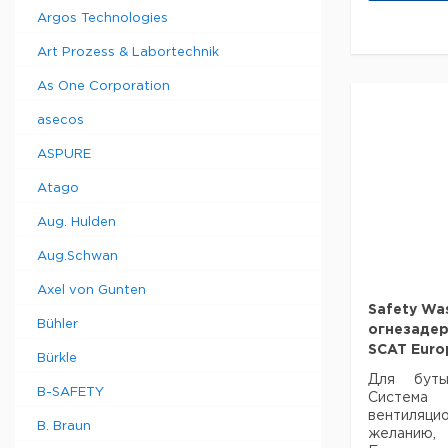
Argos Technologies
SafetyCap
Art Prozess & Labortechnik
I GL45
As One Corporation
SafetyCap
II GL45
asecos
ASPURE
SafetyCap
III GL45
Atago
SafetyCap
Aug. Hulden
IV GL45
Aug.Schwan
SafetyCap
Axel von Gunten
VI GL45
Safety Wa
Bühler
огнезаде
SCAT Eur
Bürkle
Для бут
B-SAFETY
Система
вентиляц
B. Braun
желанию, 