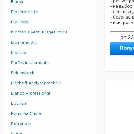
- резьба р
Binder
- на выбор
SafetyWas
- вентиляц
Biochrom Ltd.
GL45
- безопасн
BioFroxx
- контроль
biomedis Vertriebsges. mbH
от
23
Biosigma S.r.l.
Резьба
Со
Полу
biostep
2
BioTek Instruments
ко
2.
S51
Birkenstock
н.
тр
Bischoff Analysentechnik
мм 
2
Blanco Professional
ко
2.
Bochem
S55
н.
тр
Bohemia Cristal
мм 
Bohlender
3
ко
S60/61