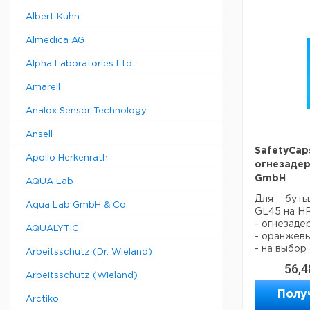
хроматогр
Albert Kuhn
растворит
компонент
Almedica AG
могут ис
защита о
Alpha Laboratories Ltd.
испарен
герметичн
Amarell
Ключевые 
- нет испа
Analox Sensor Technology
- нет загр
Ansell
- не пере
пробирка
SafetyCaps
Apollo Herkenrath
- простая 
огнезаде
- нет прит
GmbH
AQUA Lab
- снижен
ценные ра
Для буты
Aqua Lab GmbH & Co.
испарение
GL45 на H
- огнезад
AQUALYTIC
- оранжев
- на выбор
Arbeitsschutz (Dr. Wieland)
56,4
Arbeitsschutz (Wieland)
Полу
Описание
Arctiko