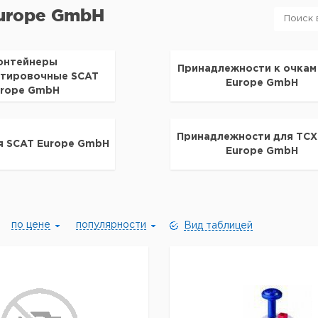
urope GmbH
онтейнеры
Принадлежности к очкам
ртировочные SCAT
Europe GmbH
urope GmbH
Принадлежности для ТСХ
я SCAT Europe GmbH
Europe GmbH
по цене
популярности
Вид таблицей