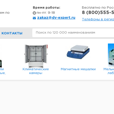
Время работы:
Бесплатно по Рос
8 (800)555-5
ем по
пн-пт: 9-18
zakaz@dv-expert.ru
Телефоны в реги
КОНТАКТЫ
ли
Климатические
Магнитные мешалки
Мель
ые,
камеры
ла
е,
пл
ые