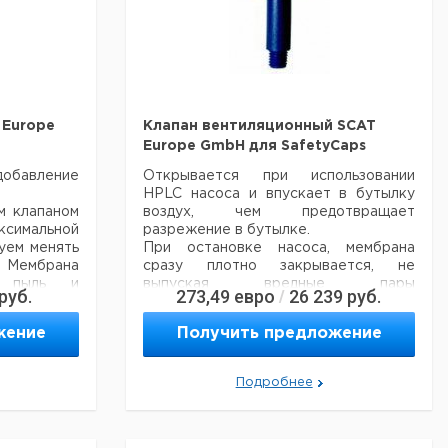
Europe
Клапан вентиляционный SCAT
Europe GmbH для SafetyCaps
авление
Открывается при использовании
HPLC насоса и впускает в бутылку
м клапаном
воздух, чем предотвращает
симальной
разрежение в бутылке.
уем менять
При остановке насоса, мембрана
. Мембрана
сразу плотно закрывается, не
т пыль и
выпуская вредные пары
руб.
273,49
евро
26 239
руб.
/
для защиты
растворителей.
м. Клапан
жение
Получить предложение
м крышкам:
Цена
Цена
Кол-
ользуемыми
Кат.
с
с
С
Описание
во в
и. Простая
номер
НДС,
НДС,
п
Подробнее
упак.
вым.
евро
руб
в
Цена
Цена
упак.
Кол-